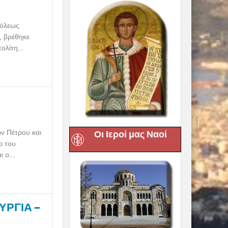
πόλεως
, βρέθηκε
λίτη...
ν Πέτρου και
Οι Ιεροί μας Ναοί
ο του
 ο...
ΥΡΓΙΑ –