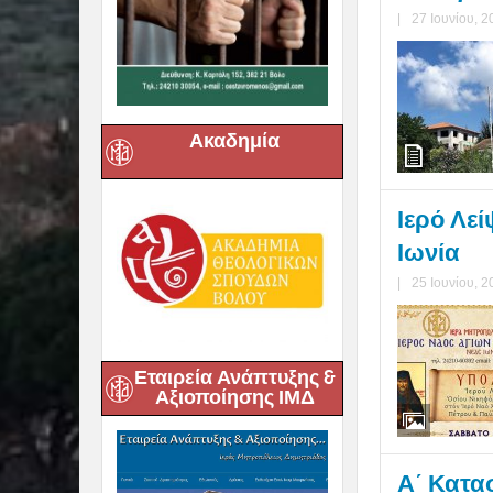
|
27 Ιουνίου, 2
Ακαδημία
Ιερό Λε
Ιωνία
|
25 Ιουνίου, 2
Εταιρεία Ανάπτυξης &
Αξιοποίησης ΙΜΔ
Α΄ Κατα