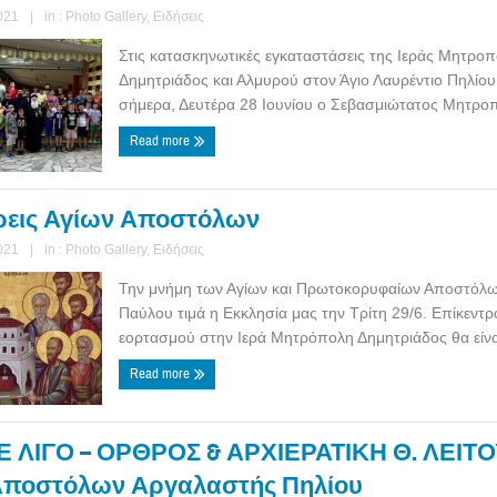
021
|
in :
Photo Gallery
,
Ειδήσεις
Στις κατασκηνωτικές εγκαταστάσεις της Ιεράς Μητρο
Δημητριάδος και Αλμυρού στον Άγιο Λαυρέντιο Πηλίου
σήμερα, Δευτέρα 28 Ιουνίου ο Σεβασμιώτατος Μητροπο
Read more
εις Αγίων Αποστόλων
021
|
in :
Photo Gallery
,
Ειδήσεις
Την μνήμη των Αγίων και Πρωτοκορυφαίων Αποστόλω
Παύλου τιμά η Εκκλησία μας την Τρίτη 29/6. Επίκεντρ
εορτασμού στην Ιερά Μητρόπολη Δημητριάδος θα είναι
Read more
Ε ΛΙΓΟ – ΟΡΘΡΟΣ & ΑΡΧΙΕΡΑΤΙΚΗ Θ. ΛΕΙΤΟ
. Αποστόλων Αργαλαστής Πηλίου