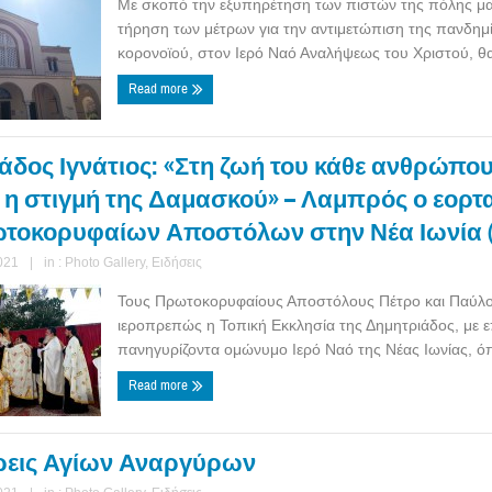
Με σκοπό την εξυπηρέτηση των πιστών της πόλης μα
τήρηση των μέτρων για την αντιμετώπιση της πανδημ
κορονοϊού, στον Ιερό Ναό Αναλήψεως του Χριστού, θα 
Read more
άδος Ιγνάτιος: «Στη ζωή του κάθε ανθρώπο
 η στιγμή της Δαμασκού» – Λαμπρός ο εορ
τοκορυφαίων Αποστόλων στην Νέα Ιωνία (v
021
|
in :
Photo Gallery
,
Ειδήσεις
Τους Πρωτοκορυφαίους Αποστόλους Πέτρο και Παύλο
ιεροπρεπώς η Τοπική Εκκλησία της Δημητριάδος, με ε
πανηγυρίζοντα ομώνυμο Ιερό Ναό της Νέας Ιωνίας, όπ
Read more
εις Αγίων Αναργύρων