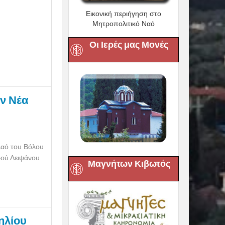
Εικονική περιήγηση στο
Μητροπολιτικό Ναό
Οι Ιερές μας Μονές
ην Νέα
 λαό του Βόλου
ερού Λειψάνου
Μαγνήτων Κιβωτός
ηλίου