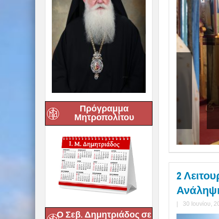
Δη
γνάτιος: «Να φτάσουμε
τό
ένοι στο Πάσχα του
» – Αρχιερατική Θεία
πρ
Πρόγραμμα
ία στα Καλά Νερά
Μητροπολίτου
2 Λειτο
Ανάληψ
|
30 Ιουνίου, 2
Ο Σεβ. Δημητριάδος σε