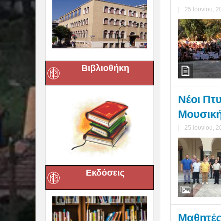
|
25 Ιουνίου, 2
Βιβλιοθήκη
Νέοι Πτ
Μουσικ
|
25 Ιουνίου, 2
Εκδόσεις
Μαθητές