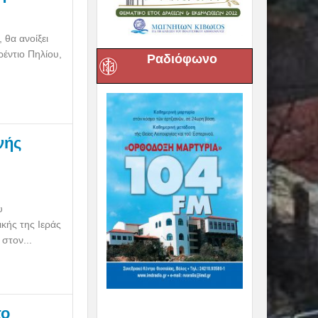
 θα ανοίξει
ρέντιο Πηλίου,
Ραδιόφωνο
νής
υ
κής της Ιεράς
στον...
το