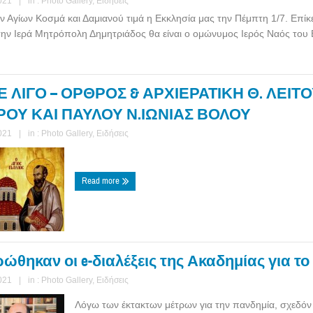
021
|
in :
Photo Gallery
,
Ειδήσεις
ν Αγίων Κοσμά και Δαμιανού τιμά η Εκκλησία μας την Πέμπτη 1/7. Επίκ
ην Ιερά Μητρόπολη Δημητριάδος θα είναι ο ομώνυμος Ιερός Ναός του Β
Ε ΛΙΓΟ – ΟΡΘΡΟΣ & ΑΡΧΙΕΡΑΤΙΚΗ Θ. ΛΕΙΤΟ
ΤΡΟΥ ΚΑΙ ΠΑΥΛΟΥ Ν.ΙΩΝΙΑΣ ΒΟΛΟΥ
021
|
in :
Photo Gallery
,
Ειδήσεις
Read more
θηκαν οι e-διαλέξεις της Ακαδημίας για το 
021
|
in :
Photo Gallery
,
Ειδήσεις
Λόγω των έκτακτων μέτρων για την πανδημία, σχεδόν 