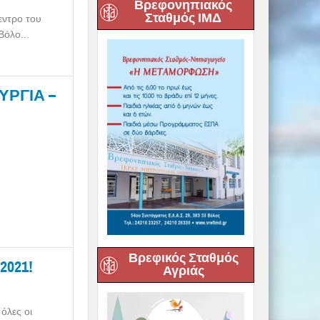
Βρεφονηπιακός
Σταθμός ΙΜΔ
εντρο του
όλο...
ΥΡΓΙΑ –
Βρεφικός Σταθμός
2021!
Αγριάς
όλες οι