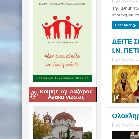
|
29 Ιουνίου, 2
Την μνήμη τω
εορτασμού στ
Read more
ΔΕΙΤΕ Σ
Ι.Ν. ΠΕ
|
29 Ιουνίου, 2
Κοιμητ. Αγ. Λαζάρου
Ανακοινώσεις
Ολοκληρώ
|
28 Ιουνίου, 2