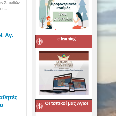
κών Σπουδών
τ...
. Αγ.
e-learning
μαθητές
Οι τοπικοί μας Άγιοι
ιο