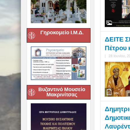
Γηροκομείο Ι.Μ.Δ.
ΔΕΙΤΕ ΣΕ
Πέτρου 
|
28 Ιουνίου, 2
Βυζαντινό Μουσείο
Μακρινίτσας
Δημητριά
Δημοτικ
Λαυρέντ