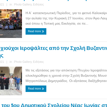
021
|
in :
Photo Gallery
,
Ειδήσεις
Η Α΄ κατασκηνωτική Περίοδος, για το φετινό Καλοκαίρι,
την αυλαία της την Κυριακή 27 Ιουνίου, στον Άγιο Λαυ
εκεί όπου η Τοπική μας Εκκλησία, σε πε...
Read more
υχιούχοι Ιεροψάλτες από την Σχολή Βυζαντι
ής
021
|
in :
Photo Gallery
,
Ειδήσεις
Με τις εξετάσεις για την απόκτηση Πτυχίου Ιεροψάλτο
ολοκληρώθηκε η χρονιά στην Σχολή Βυζαντινής Μουσι
Μητροπόλεως Δημητριάδος. Οι εξετάσεις διεξήχθησαν 
Read more
 του 5ου Δημοτικού Σχολείου Νέας Ιωνίας σ