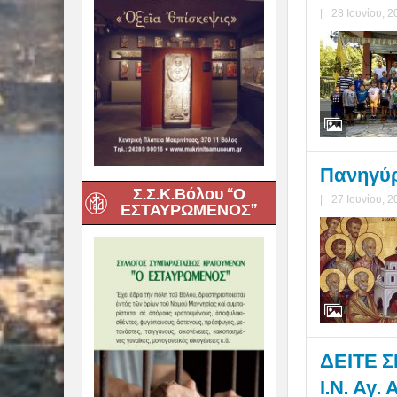
|
28 Ιουνίου, 2
Πανηγύρ
Σ.Σ.Κ.Βόλου “Ο
|
27 Ιουνίου, 2
ΕΣΤΑΥΡΩΜΕΝΟΣ”
ΔΕΙΤΕ Σ
Ι.Ν. Αγ