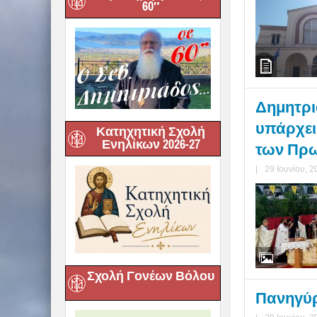
60″
Δημητρι
υπάρχει
Κατηχητική Σχολή
Ενηλίκων 2026-27
των Πρω
|
29 Ιουνίου, 2
Σχολή Γονέων Βόλου
Πανηγύρ