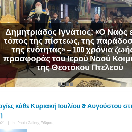
μητριάδος Ιγνάτιος: «Ο Ναός είνα
πος της πίστεως, της παράδοσης 
της ενότητας» – 100 χρόνια ζωής κα
οσφοράς του Ιερού Ναού Κοιμήσ
της Θεοτόκου Πτελεού
υργίες κάθε Κυριακή Ιουλίου & Αυγούστου στ
η
021
|
in :
Photo Gallery
,
Ειδήσεις