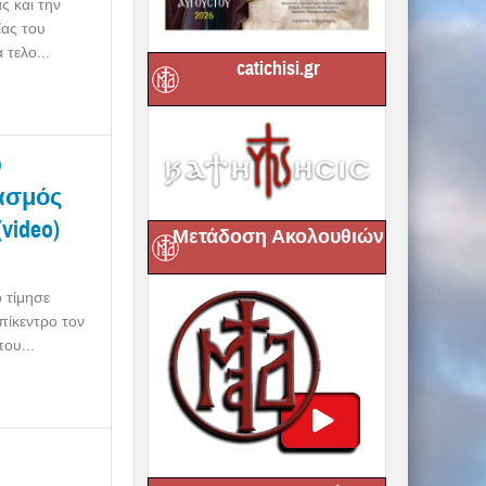
ς και την
ίας του
τελο...
catichisi.gr
υ
τασμός
ideo)
Μετάδοση Ακολουθιών
 τίμησε
πίκεντρο τον
ου...