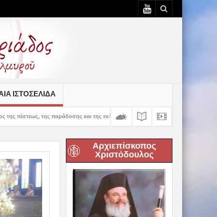
ΙΆ ΙΣΤΟΣΕΛΊΔΑ
ράδοσης και της ενότητας» – 100 χρόνια ζωής και προσφοράς του Ιερού Ναού Κοιμή
Αρχιεπίσκοπος
Χριστόδουλος