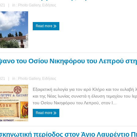
021
|
in :
Photo Gallery
,
Ειδήσεις
Read more
ίψανο του Οσίου Νικηφόρου του Λεπρού στ
021
|
in :
Photo Gallery
,
Ειδήσεις
Εξαιρετική ευλογία για τον ιερό Κλήρο και τον ευλαβή
και της Νέας Ιωνίας συνιστά η έλευση τεμαχίου του Ι
του Οσίου Νικηφόρου του Λεπρού, στον Ι...
Read more
σκηνωτική περίοδος στον Άγιο Λαυρέντιο Π