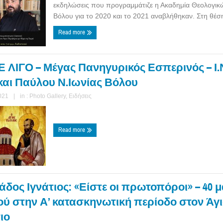
εκδηλώσεις που προγραμμάτιζε η Ακαδημία Θεολογι
Βόλου για το 2020 και το 2021 αναβλήθηκαν. Στη θέση 
Read more
 ΛΙΓΟ – Μέγας Πανηγυρικός Εσπερινός – Ι.Ν
και Παύλου Ν.Ιωνίας Βόλου
021
|
in :
Photo Gallery
,
Ειδήσεις
Read more
δος Ιγνάτιος: «Είστε οι πρωτοπόροι» – 40 
ού στην Α’ κατασκηνωτική περίοδο στον Άγ
ιο