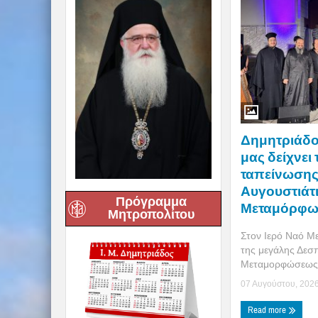
Δημητριάδος
μας δείχνει
ταπείνωσης 
Αυγουστιάτ
Πρόγραμμα
Μεταμόρφω
Μητροπολίτου
Στον Ιερό Ναό 
της μεγάλης Δεσ
Μεταμορφώσεως, 
07 Αυγούστου, 202
Read more