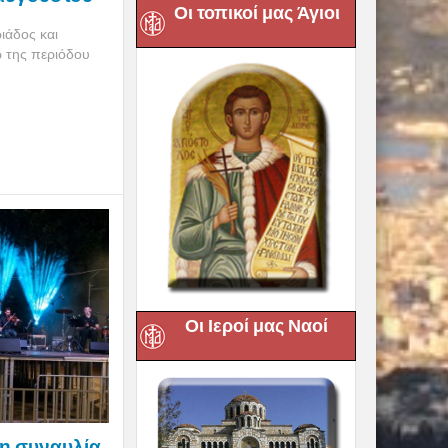
Οι τοπικοί μας Άγιοι
ιάδος και
ω της περιόδου
Οι Ιεροί μας Ναοί
 η συναυλία