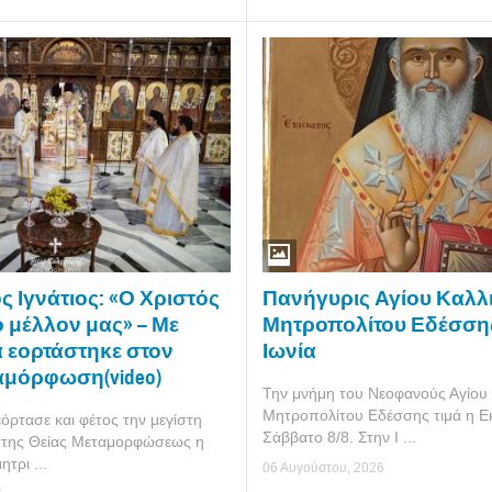
Πανήγυρις Αγίου Καλλ
 Ιγνάτιος: «Ο Χριστός
Μητροπολίτου Εδέσση
ο μέλλον μας» – Με
Ιωνία
 εορτάστηκε στον
αμόρφωση(video)
Την μνήμη του Νεοφανούς Αγίου 
Μητροπολίτου Εδέσσης τιμά η Ε
ρτασε και φέτος την μεγίστη
Σάββατο 8/8. Στην Ι ...
 της Θείας Μεταμορφώσεως η
τρι ...
06 Αυγούστου, 2026