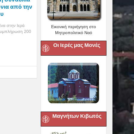
όνια από την
ου
ένα στην Ιερά
Εικονική περιήγηση στο
 συμπλήρωση 200
Μητροπολιτικό Ναό
Οι Ιερές μας Μονές
Μαγνήτων Κιβωτός