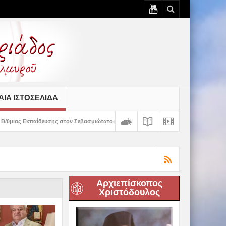
ΙΆ ΙΣΤΟΣΕΛΊΔΑ
στον Σεβασμιώτατο
Δημητριάδος Ιγνάτιος: «Ο Χριστός μάς έδειξε το μέλλον
Αρχιεπίσκοπος
Χριστόδουλος