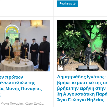
6
Read more
Δημητριάδος Ιγνάτιος:
ων πρώτων
βρήκε το μυστικό της 
νων κελιών της
βρήκε την ειρήνη στην 
ράς Μονής Παναγίας
3η Αυγουστιάτικη Παρ
ς
Άγιο Γεώργιο Νηλείας
ά Μονή Παναγίας Κάτω Ξενιάς,