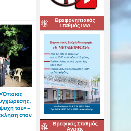
Βρεφονηπιακός
Σταθμός ΙΜΔ
 «Όποιος
συγχώρεσης,
ψυχή του» –
άκληση στον
Βρεφικός Σταθμός
Αγριάς