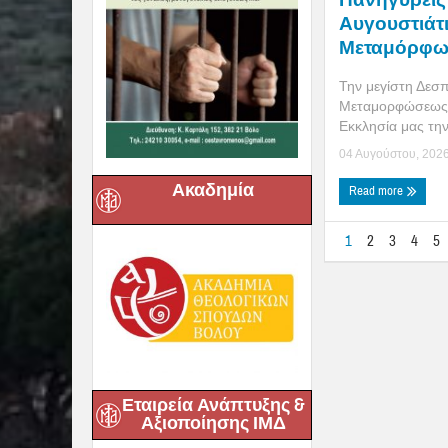
Αυγουστιάτ
Μεταμόρφω
Την μεγίστη Δεσπ
Μεταμορφώσεως 
Εκκλησία μας την
04 Αυγούστου, 202
Ακαδημία
Read more
1
2
3
4
5
Εταιρεία Ανάπτυξης &
Αξιοποίησης ΙΜΔ