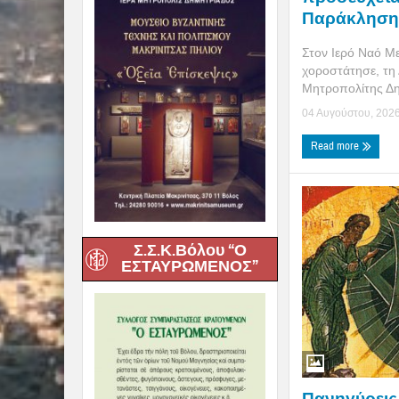
Παράκληση 
Στον Ιερό Ναό Μ
χοροστάτησε, τη 
Μητροπολίτης Δη
04 Αυγούστου, 202
Read more
Σ.Σ.Κ.Βόλου “Ο
ΕΣΤΑΥΡΩΜΕΝΟΣ”
Πανηγύρεις