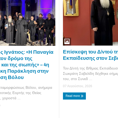
Επίσκεψη του Δ/ντού τη
 Ιγνάτιος: «Η Παναγία
Εκπαίδευσης στον Σεβ
 τον δρόμο της
και της σιωπής» – 4η
Τον Δ/ντή της Β/θμιας Εκπαίδευσ
ικη Παράκληση στην
Σωκράτη Σαβελίδη δέχθηκε σήμε
ση Βόλου
του, στο Συνεδ ...
07 Αυγούστου, 2026
Μεταμορφώσεως Βόλου, ανήμερα
ποτικής Εορτής της Θείας
Read more
χοροστά ...
6