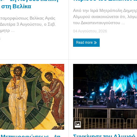
στη Βελίκα
Από την Ιερά Μητρόπολη Δημητρ
Αλμυρού ανακοινώνεται ότι, λόγ
εταμορφώσεως Βελίκας Αγιάς
του Δεκαπενταυγούστου ...
Δευτέρα 3 Αυγούστου, ο Σεβ.
μητρ ...
04 Αυγούστου, 2026
6
Read more
Συγκίνησε τον Αλμυρό
 Μεταμορφώσεως – 4η