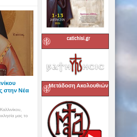
catichisi.gr
ινίκου
Μετάδοση Ακολουθιών
ς στην Νέα
Καλλινίκου,
κκλησία μας το