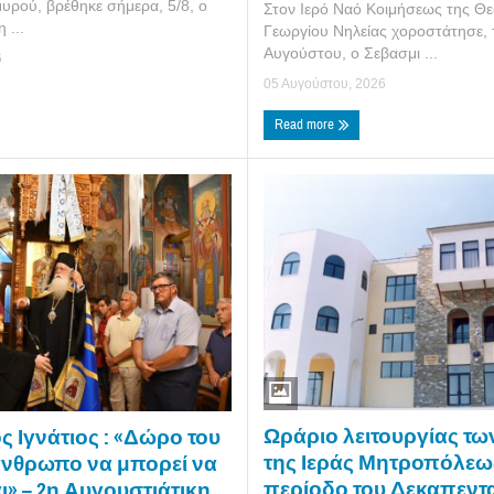
υρού, βρέθηκε σήμερα, 5/8, ο
Στον Ιερό Ναό Κοιμήσεως της Θε
 ...
Γεωργίου Νηλείας χοροστάτησε, 
Αυγούστου, ο Σεβασμι ...
6
05 Αυγούστου, 2026
Read more
Ωράριο λειτουργίας τ
 Ιγνάτιος : «Δώρο του
της Ιεράς Μητροπόλεως
άνθρωπο να μπορεί να
περίοδο του Δεκαπεντ
» – 2η Αυγουστιάτικη