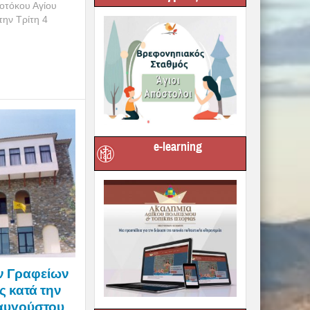
οτόκου Αγίου
την Τρίτη 4
e-learning
ων Γραφείων
 κατά την
αυγούστου