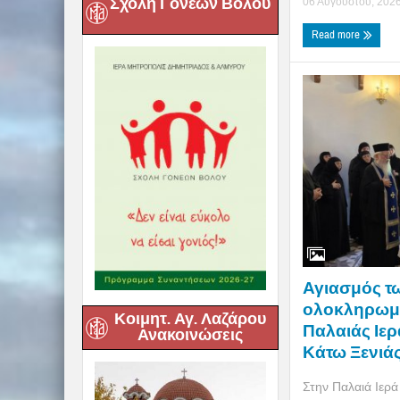
Σχολή Γονέων Βόλου
06 Αυγούστου, 202
Read more
Αγιασμός τ
ολοκληρωμέ
Κοιμητ. Αγ. Λαζάρου
Παλαιάς Ιε
Ανακοινώσεις
Κάτω Ξενιά
Στην Παλαιά Ιερ