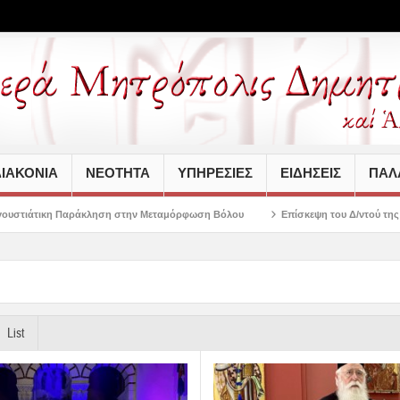
ΙΑΚΟΝΙΑ
ΝΕΟΤΗΤΑ
ΥΠΗΡΕΣΙΕΣ
ΕΙΔΗΣΕΙΣ
ΠΑΛΑ
ση στην Μεταμόρφωση Βόλου
Επίσκεψη του Δ/ντού της Β/θμιας Εκπαίδευσης 
List