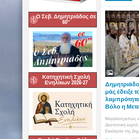
Ο Σεβ. Δημητριάδος σε
60″
Κατηχητική Σχολή
Ενηλίκων 2026-27
Δημητριάδος
μάς έδειξε τ
λαμπρότητα
Βόλο η Μετ
Μεγαλοπρεπώς εό
Δεσποτική εορτή
Εκκλησία της Δημη