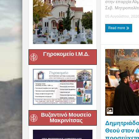
στην επαρχία Αλμ
Σεβ. Μητροπολίτη
05 Αυγούστου, 202
Read more
Γηροκομείο Ι.Μ.Δ.
Βυζαντινό Μουσείο
Μακρινίτσας
Δημητριάδος
Θεού στον 
προσεύχεται