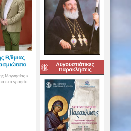
ς Β/θμιας
ασμιώτατο
Αυγουστιάτικες
Παρακλήσεις
ης Μαγνησίας κ.
ρα στο γραφείο