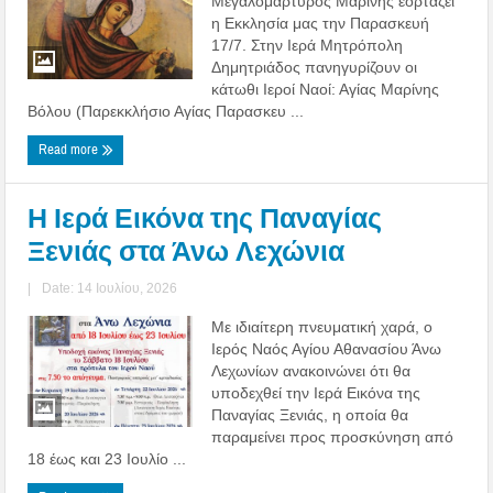
Μεγαλομάρτυρος Μαρίνης εορτάζει
η Εκκλησία μας την Παρασκευή
17/7. Στην Ιερά Μητρόπολη
Δημητριάδος πανηγυρίζουν οι
κάτωθι Ιεροί Ναοί: Αγίας Μαρίνης
Βόλου (Παρεκκλήσιο Αγίας Παρασκευ ...
Read more
Η Ιερά Εικόνα της Παναγίας
Ξενιάς στα Άνω Λεχώνια
|
Date: 14 Ιουλίου, 2026
Με ιδιαίτερη πνευματική χαρά, ο
Ιερός Ναός Αγίου Αθανασίου Άνω
Λεχωνίων ανακοινώνει ότι θα
υποδεχθεί την Ιερά Εικόνα της
Παναγίας Ξενιάς, η οποία θα
παραμείνει προς προσκύνηση από
18 έως και 23 Ιουλίο ...