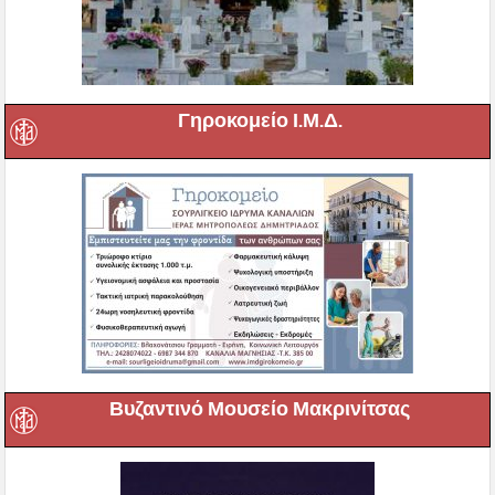
Γηροκομείο Ι.Μ.Δ.
Βυζαντινό Μουσείο Μακρινίτσας