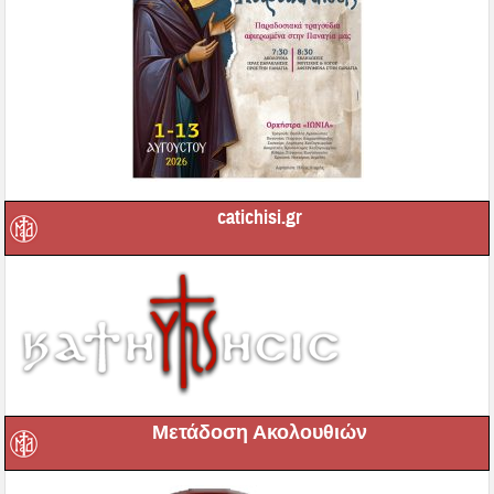
catichisi.gr
Μετάδοση Ακολουθιών