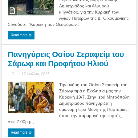
Δημητριάδος και Αλμυρού
κ.Ιγνάτιος, για την Κυριακή των
Αγίων Πατέρων της Δ΄ Οικουμενικής
Συνόδου. "Κυριακή των Θεοφόρων ...
Read more
Πανηγύρεις Οσίου Σεραφείμ του
Σάρωφ και Προφήτου Ηλιού
|
Date: 17 Ιουλίου, 2026
Την μνήμη του Οσίου Σεραφείμ του
Σάρωφ τιμά η Εκκλησία μας την
Κυριακή 19/7. Στην Ιερά Μητρόπολη
Δημητριάδος πανηγυρίζει η
ομώνυμη Ιερά Μονή της Πορταριάς,
όπου την παραμονή της εορτής,
στις 7.00μ.μ., ...
Read more