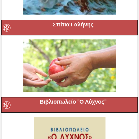
Σπίτια Γαλήνης
Βιβλιοπωλείο ”Ο Λύχνος”