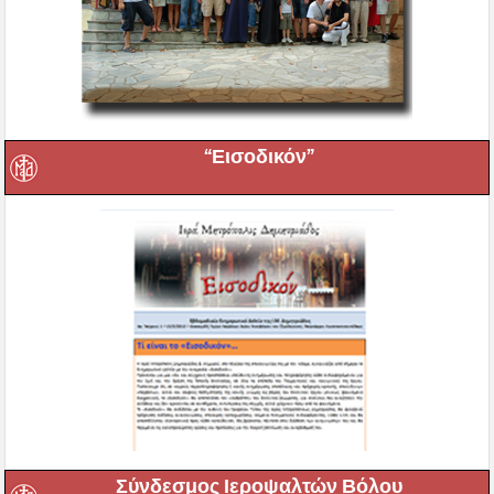
“Εισοδικόν”
Σύνδεσμος Ιεροψαλτών Βόλου