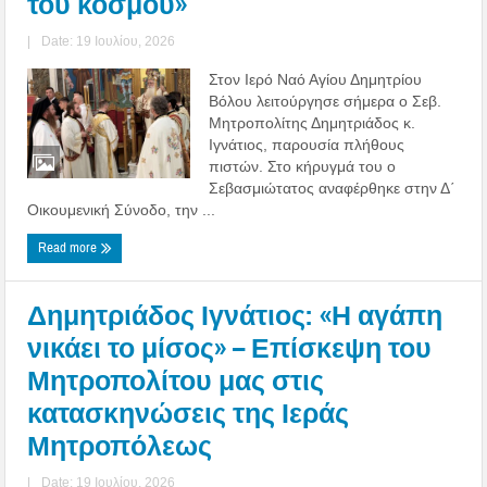
του κόσμου»
|
Date: 19 Ιουλίου, 2026
Στον Ιερό Ναό Αγίου Δημητρίου
Βόλου λειτούργησε σήμερα ο Σεβ.
Μητροπολίτης Δημητριάδος κ.
Ιγνάτιος, παρουσία πλήθους
πιστών. Στο κήρυγμά του ο
Σεβασμιώτατος αναφέρθηκε στην Δ΄
Οικουμενική Σύνοδο, την ...
Read more
Δημητριάδος Ιγνάτιος: «Η αγάπη
νικάει το μίσος» – Επίσκεψη του
Μητροπολίτου μας στις
κατασκηνώσεις της Ιεράς
Μητροπόλεως
|
Date: 19 Ιουλίου, 2026