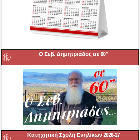
Ο Σεβ. Δημητριάδος σε 60″
Κατηχητική Σχολή Ενηλίκων 2026-27