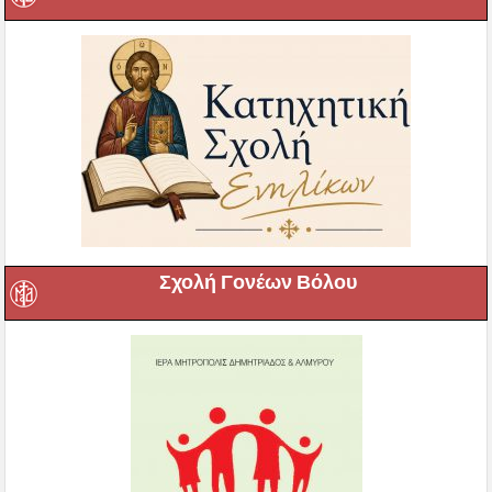
Σχολή Γονέων Βόλου