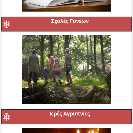
Σχολές Γονέων
Ιερές Αγρυπνίες