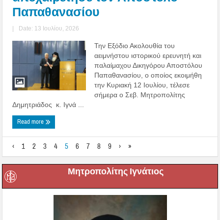
Παπαθανασίου
|
Date: 13 Ιουλίου, 2026
Την Εξόδιο Ακολουθία του
αειμνήστου ιστορικού ερευνητή και
παλαίμαχου Δικηγόρου Αποστόλου
Παπαθανασίου, ο οποίος εκοιμήθη
την Κυριακή 12 Ιουλίου, τέλεσε
σήμερα ο Σεβ. Μητροπολίτης
Δημητριάδος κ. Ιγνά ...
Read more
‹
1
2
3
4
5
6
7
8
9
›
»
Μητροπολίτης Ιγνάτιος