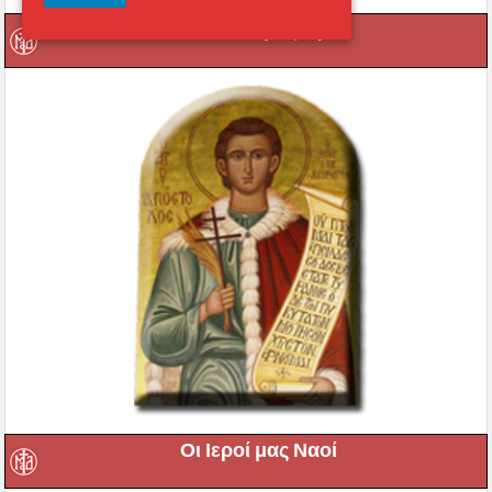
Οι τοπικοί μας Άγιοι
Οι Ιεροί μας Ναοί