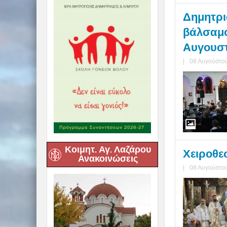
Δημητριά
βάλσαμο
Αυγουστ
|
08 Αυγούστου
Κοιμητ. Αγ. Λαζάρου
Χειροθε
Ανακοινώσεις
|
08 Αυγούστου