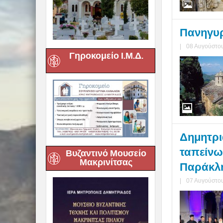
Πανηγυρ
|
08 Αυγούστου
Γηροκομείο Ι.Μ.Δ.
Δημητριά
ταπείνω
Βυζαντινό Μουσείο
Μακρινίτσας
Παράκλ
|
07 Αυγούστου