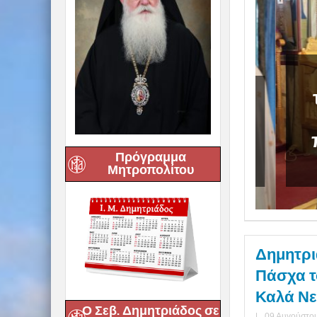
Δη
γνάτιος: «Να φτάσουμε
τό
ένοι στο Πάσχα του
» – Αρχιερατική Θεία
πρ
Πρόγραμμα
ία στα Καλά Νερά
Μητροπολίτου
Δημητρι
Πάσχα τ
Καλά Ν
Ο Σεβ. Δημητριάδος σε
|
09 Αυγούστου