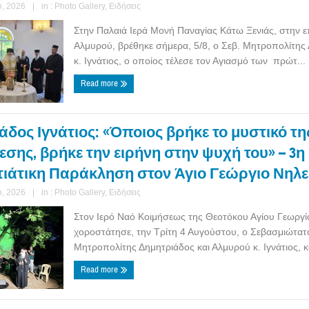
, 2026
|
in :
Photo Gallery
,
Ειδήσεις
Στην Παλαιά Ιερά Μονή Παναγίας Κάτω Ξενιάς, στην 
Αλμυρού, βρέθηκε σήμερα, 5/8, ο Σεβ. Μητροπολίτης
κ. Ιγνάτιος, ο οποίος τέλεσε τον Αγιασμό των πρώτ...
Read more
δος Ιγνάτιος: «Όποιος βρήκε το μυστικό τη
σης, βρήκε την ειρήνη στην ψυχή του» – 3η
ιάτικη Παράκληση στον Άγιο Γεώργιο Νηλε
, 2026
|
in :
Photo Gallery
,
Ειδήσεις
Στον Ιερό Ναό Κοιμήσεως της Θεοτόκου Αγίου Γεωργί
χοροστάτησε, την Τρίτη 4 Αυγούστου, ο Σεβασμιώτατ
Μητροπολίτης Δημητριάδος και Αλμυρού κ. Ιγνάτιος, κα
Read more