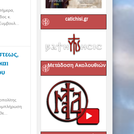
σήμερα,
δος κ.
catichisi.gr
Συμβουλ...
στεως,
και
Μετάδοση Ακολουθιών
ου
οπολίτης
 συμπλήρωση
ε...