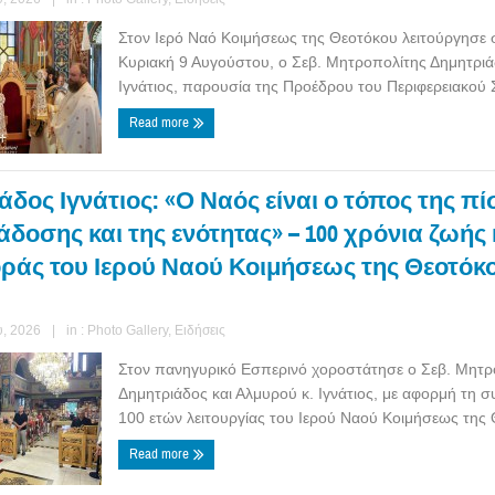
Στον Ιερό Ναό Κοιμήσεως της Θεοτόκου λειτούργησε 
Κυριακή 9 Αυγούστου, ο Σεβ. Μητροπολίτης Δημητριά
Ιγνάτιος, παρουσία της Προέδρου του Περιφερειακού 
Read more
δος Ιγνάτιος: «Ο Ναός είναι ο τόπος της πί
δοσης και της ενότητας» – 100 χρόνια ζωής 
άς του Ιερού Ναού Κοιμήσεως της Θεοτόκ
, 2026
|
in :
Photo Gallery
,
Ειδήσεις
Στον πανηγυρικό Εσπερινό χοροστάτησε ο Σεβ. Μητρ
Δημητριάδος και Αλμυρού κ. Ιγνάτιος, με αφορμή τη
100 ετών λειτουργίας του Ιερού Ναού Κοιμήσεως της Θ
Read more