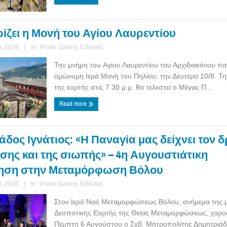
ίζει η Μονή του Αγίου Λαυρεντίου
, 2026
|
in :
Photo Gallery
,
Ειδήσεις
Την μνήμη του Αγίου Λαυρεντίου του Αρχιδιακόνου πα
ομώνυμη Ιερά Μονή του Πηλίου, την Δευτέρα 10/8. Τ
της εορτής στις 7.30 μ.μ. θα τελεστεί ο Μέγας Π...
Read more
δος Ιγνάτιος: «Η Παναγία μας δείχνει τον 
σης και της σιωπής» – 4η Αυγουστιάτικη
ηση στην Μεταμόρφωση Βόλου
, 2026
|
in :
Photo Gallery
,
Ειδήσεις
Στον Ιερό Ναό Μεταμορφώσεως Βόλου, ανήμερα της 
Δεσποτικής Εορτής της Θείας Μεταμορφώσεως, χορο
Πέμπτη 6 Αυγούστου ο Σεβ. Μητροπολίτης Δημητριάδος