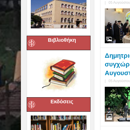
|
05 Αυγούστου
Βιβλιοθήκη
Δημητριά
συγχώρε
Αυγουστ
|
05 Αυγούστου
Εκδόσεις