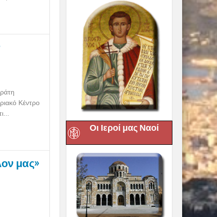
ν
κράτη
δριακό Κέντρο
...
Οι Ιεροί μας Ναοί
λον μας»