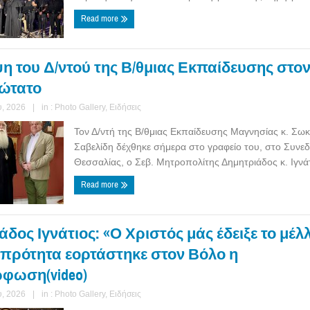
Read more
η του Δ/ντού της Β/θμιας Εκπαίδευσης στο
ώτατο
, 2026
|
in :
Photo Gallery
,
Ειδήσεις
Τον Δ/ντή της Β/θμιας Εκπαίδευσης Μαγνησίας κ. Σω
Σαβελίδη δέχθηκε σήμερα στο γραφείο του, στο Συνε
Θεσσαλίας, ο Σεβ. Μητροπολίτης Δημητριάδος κ. Ιγνάτι
Read more
δος Ιγνάτιος: «Ο Χριστός μάς έδειξε το μέλ
μπρότητα εορτάστηκε στον Βόλο η
φωση(video)
, 2026
|
in :
Photo Gallery
,
Ειδήσεις