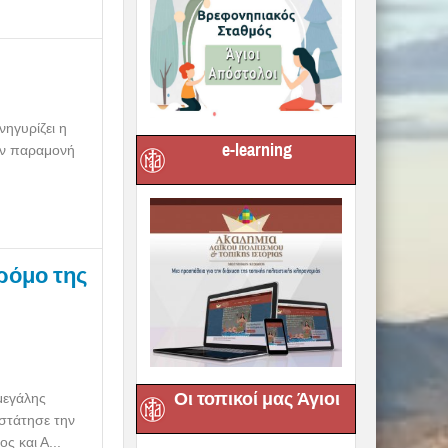
νηγυρίζει η
e-learning
ην παραμονή
δρόμο της
Οι τοπικοί μας Άγιοι
μεγάλης
στάτησε την
 και Α...