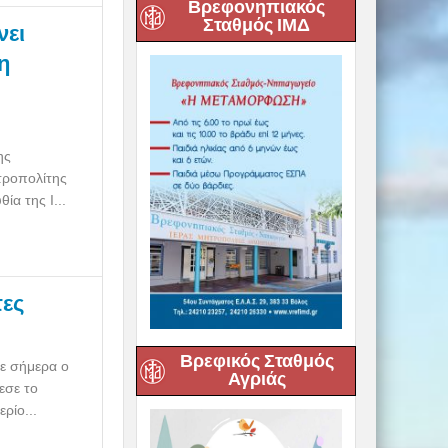
Βρεφονηπιακός
Σταθμός ΙΜΔ
νει
η
ης
τροπολίτης
ία της Ι...
τες
Βρεφικός Σταθμός
σε σήμερα ο
Αγριάς
εσε το
ρίο...