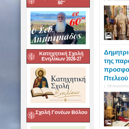
60″
Δημητριά
Κατηχητική Σχολή
Ενηλίκων 2026-27
της παρά
προσφορ
Πτελεού
|
08 Αυγούστου
Σχολή Γονέων Βόλου