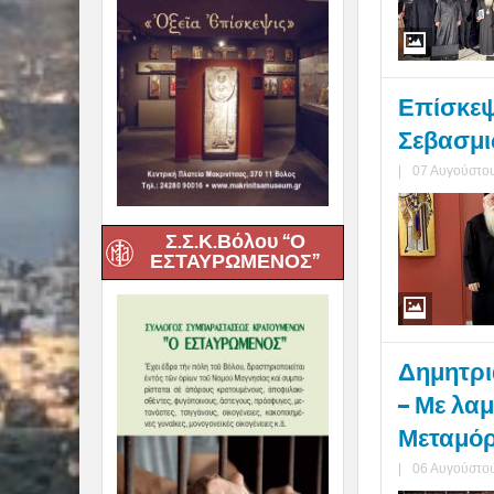
Επίσκεψ
Σεβασμι
|
07 Αυγούστου
Σ.Σ.Κ.Βόλου “Ο
ΕΣΤΑΥΡΩΜΕΝΟΣ”
Δημητριά
– Με λα
Μεταμόρ
|
06 Αυγούστου