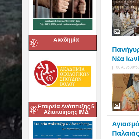
Ακαδημία
Πανήγυρ
Νέα Ιων
|
06 Αυγούστου
Εταιρεία Ανάπτυξης &
Αξιοποίησης ΙΜΔ
Αγιασμό
Παλαιάς