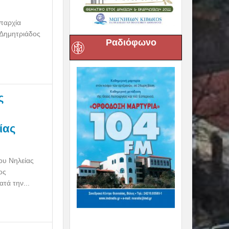
επαρχία
 Δημητριάδος
Ραδιόφωνο
ς
ίας
ου Νηλείας
ος
τά την...