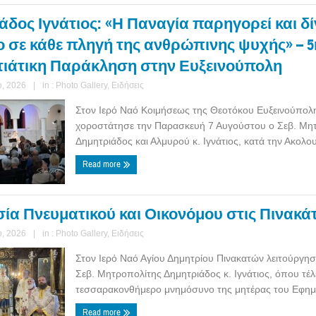
δος Ιγνάτιος: «Η Παναγία παρηγορεί και δί
 σε κάθε πληγή της ανθρώπινης ψυχής» – 5
ιάτικη Παράκληση στην Ευξεινούπολη
, 2026
|
in :
Photo Gallery
,
Ειδήσεις
Στον Ιερό Ναό Κοιμήσεως της Θεοτόκου Ευξεινούπολ
χοροστάτησε την Παρασκευή 7 Αυγούστου ο Σεβ. Μη
Δημητριάδος και Αλμυρού κ. Ιγνάτιος, κατά την Ακολουθ
Read more
σία Πνευματικού και Οικονόμου στις Πινακά
, 2026
|
in :
Photo Gallery
,
Ειδήσεις
Στον Ιερό Ναό Αγίου Δημητρίου Πινακατών λειτούργη
Σεβ. Μητροπολίτης Δημητριάδος κ. Ιγνάτιος, όπου τέλ
τεσσαρακονθήμερο μνημόσυνο της μητέρας του Εφημε
Read more