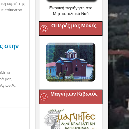
ική εορτή της
Εικονική περιήγηση στο
με επίκεντρο
Μητροπολιτικό Ναό
Οι Ιερές μας Μονές
ς στην
ολίτου
ρά μας
Αγίων Α...
Μαγνήτων Κιβωτός