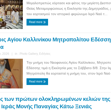
Μεγαλοπρεπώς εόρτασε και φέτος την μεγίστη Δεσποτ
Θείας Μεταμορφώσεως η Εκκλησία της Δημητριάδος, 
του εορτασμού τον ιστορικό φερώνυμο Ιερό Ναό τ...
Read more
ις Αγίου Καλλινίκου Μητροπολίτου Εδέσση
ία
, 2026
|
in :
Photo Gallery
,
Ειδήσεις
Την μνήμη του Νεοφανούς Αγίου Καλλινίκου, Μητροπ
Εδέσσης τιμά η Εκκλησία μας το Σάββατο 8/8. Στην Ιε
Μητρόπολη θα εορταστεί η μνήμη του, στον Ιερό Ναό 
Read more
ς των πρώτων ολοκληρωμένων κελιών της
 Ιεράς Μονής Παναγίας Κάτω Ξενιάς