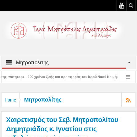
Μητροπολιτης
ρόνια ζωής και προσφοράς του Ιερού Ναού Κοιμήσεως της Θεοτόκου Πτελεού
Δ
ριστός μάς έδειξε το μέλλον μας» – Με λαμπρότητα εορτάστηκε στον Βόλο η Μεταμ
Μητροπολίτης
Home
Χαιρετισμός του Σεβ. Μητροπολίτου
Δημητριάδος κ. Ιγνατίου στις