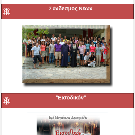
Σύνδεσμος Νέων
“Εισοδικόν”