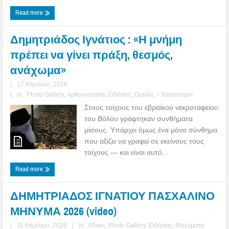
Read more
Δημητριάδος Ιγνάτιος : «Η μνήμη
πρέπει να γίνει πράξη, θεσμός,
ανάχωμα»
|
17 Απριλίου, 2026
|
in :
Photo Gallery
,
Αρθρογραφία
,
Ειδήσεις
,
Ομιλίες – Χαιρετισμοί
Στους τοίχους του εβραϊκού νεκροταφείου
του Βόλου γράφτηκαν συνθήματα
μίσους. Υπάρχει όμως ένα μόνο σύνθημα
που αξίζει να γραφεί σε εκείνους τους
τοίχους — και είναι αυτό...
Read more
ΔΗΜΗΤΡΙΑΔΟΣ ΙΓΝΑΤΙΟΥ ΠΑΣΧΑΛΙΝΟ
ΜΗΝΥΜΑ 2026 (video)
|
11 Απριλίου, 2026
|
in :
60sec
,
Photo Gallery
,
Ειδήσεις
,
Μηνύματα