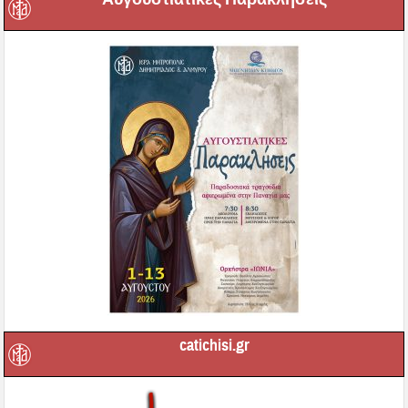
catichisi.gr