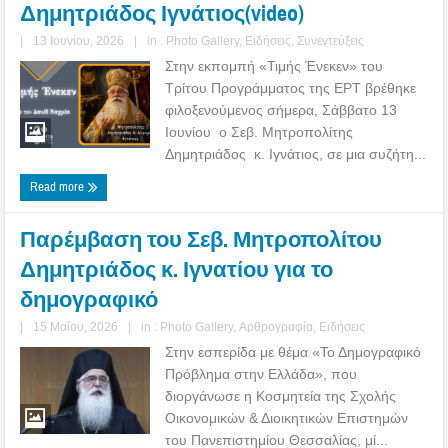
Δημητριάδος Ιγνάτιος(video)
|
13 Ιουνίου, 2026
|
in :
Photo Gallery
,
Ειδήσεις
,
Συνεντεύξεις
Στην εκπομπή «Τιμής Ένεκεν» του
Τρίτου Προγράμματος της ΕΡΤ βρέθηκε
φιλοξενούμενος σήμερα, Σάββατο 13
Ιουνίου ο Σεβ. Μητροπολίτης
Δημητριάδος κ. Ιγνάτιος, σε μια συζήτη...
Read more
Παρέμβαση του Σεβ. Μητροπολίτου
Δημητριάδος κ. Ιγνατίου για το
δημογραφικό
|
15 Μαΐου, 2026
|
in :
Photo Gallery
,
Αρθρογραφία
,
Ειδήσεις
Στην εσπερίδα με θέμα «Το Δημογραφικό
Πρόβλημα στην Ελλάδα», που
διοργάνωσε η Κοσμητεία της Σχολής
Οικονομικών & Διοικητικών Επιστημών
του Πανεπιστημίου Θεσσαλίας, μί...