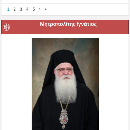
1
2
3
4
5
›
»
Μητροπολίτης Ιγνάτιος