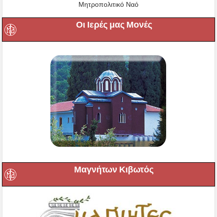
Μητροπολιτικό Ναό
Οι Ιερές μας Μονές
Μαγνήτων Κιβωτός