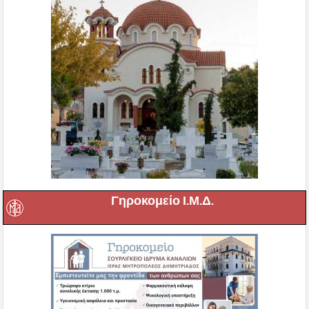
Γηροκομείο Ι.Μ.Δ.