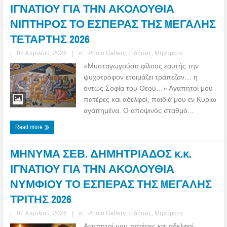
ΙΓΝΑΤΙΟΥ ΓΙΑ ΤΗΝ ΑΚΟΛΟΥΘΙΑ
ΝΙΠΤΗΡΟΣ ΤΟ ΕΣΠΕΡΑΣ ΤΗΣ MΕΓΑΛΗΣ
ΤΕΤΑΡΤΗΣ 2026
|
08 Απριλίου, 2026
|
in :
Photo Gallery
,
Ειδήσεις
,
Μηνύματα
«Μυσταγωγούσα φίλους εαυτής την
ψυχοτρόφον ετοιμάζει τράπεζαν… η
όντως Σοφία του Θεού…» Αγαπητοί μου
πατέρες και αδελφοί, παιδιά μου εν Κυρίω
αγαπημένα. Ο αποψινός σταθμό...
Read more
ΜΗΝΥΜΑ ΣΕΒ. ΔΗΜΗΤΡΙΑΔΟΣ κ.κ.
ΙΓΝΑΤΙΟΥ ΓΙΑ ΤΗΝ ΑΚΟΛΟΥΘΙΑ
ΝΥΜΦΙΟΥ ΤΟ ΕΣΠΕΡΑΣ ΤΗΣ MΕΓΑΛΗΣ
ΤΡΙΤΗΣ 2026
|
07 Απριλίου, 2026
|
in :
Photo Gallery
,
Ειδήσεις
,
Μηνύματα
Αγαπητοί μου πατέρες και αδελφοί,