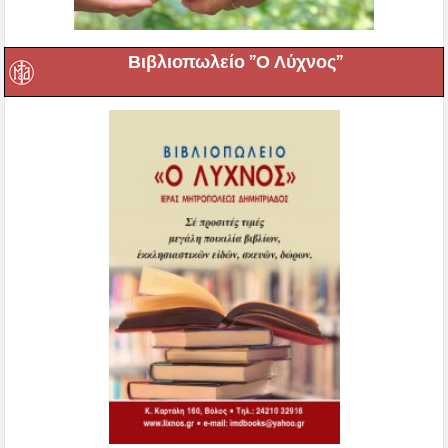
Βιβλιοπωλείο ”Ο Λύχνος”