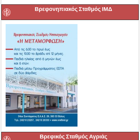
Βρεφονηπιακός Σταθμός ΙΜΔ
Βρεφικός Σταθμός Αγριάς