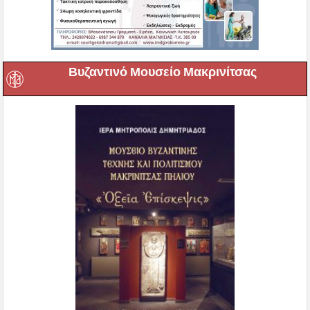
Βυζαντινό Μουσείο Μακρινίτσας