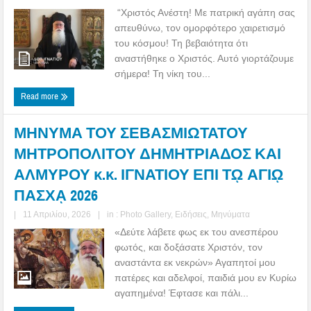
“Χριστός Ανέστη! Με πατρική αγάπη σας
απευθύνω, τον ομορφότερο χαιρετισμό
του κόσμου! Τη βεβαιότητα ότι
αναστήθηκε ο Χριστός. Αυτό γιορτάζουμε
σήμερα! Τη νίκη του...
Read more
ΜΗΝΥΜΑ ΤΟΥ ΣΕΒΑΣΜΙΩΤΑΤΟΥ
ΜΗΤΡΟΠΟΛΙΤΟΥ ΔΗΜΗΤΡΙΑΔΟΣ ΚΑΙ
ΑΛΜΥΡΟΥ κ.κ. ΙΓΝΑΤΙΟΥ ΕΠΙ Τῼ ΑΓΙῼ
ΠΑΣΧᾼ 2026
|
11 Απριλίου, 2026
|
in :
Photo Gallery
,
Ειδήσεις
,
Μηνύματα
«Δεύτε λάβετε φως εκ του ανεσπέρου
φωτός, και δοξάσατε Χριστόν, τον
αναστάντα εκ νεκρών» Αγαπητοί μου
πατέρες και αδελφοί, παιδιά μου εν Κυρίω
αγαπημένα! Έφτασε και πάλι...