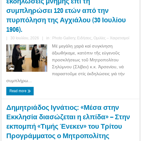
εκδηλώσεις μνήμης επί τη
συμπληρώσει 120 ετών από την
πυρπόληση της Αγχιάλου (30 Ιουλίου
1906).
|
30 Ιουλίου, 2026
|
in :
Photo Gallery
,
Ειδήσεις
,
Ομιλίες – Χαιρετισμοί
Μέ μεγάλη χαρά καί συγκίνηση
ἀξιωθήκαμε, κατόπιν τῆς εὐγενοῦς
προσκλήσεως τοῦ Μητροπολίτου
Σηλύμνου (Σλίβεν) κ.κ. Ἀρσενίου, νά
παραστοῦμε στίς ἐκδηλώσεις γιά τήν
συμπλήρω...
Read more
Δημητριάδος Ιγνάτιος: «Μέσα στην
Εκκλησία διασώζεται η ελπίδα» – Στην
εκπομπή «Τιμής Ένεκεν» του Τρίτου
Προγράμματος ο Μητροπολίτης