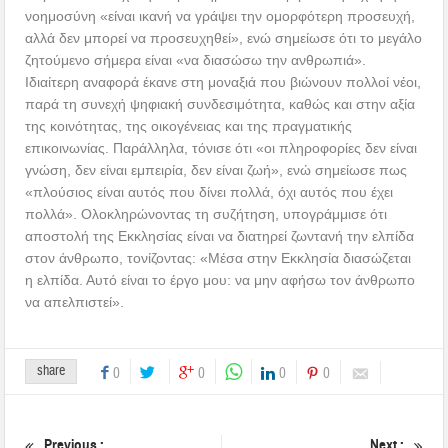
νοημοσύνη «είναι ικανή να γράψει την ομορφότερη προσευχή,
αλλά δεν μπορεί να προσευχηθεί», ενώ σημείωσε ότι το μεγάλο
ζητούμενο σήμερα είναι «να διασώσω την ανθρωπιά».
Ιδιαίτερη αναφορά έκανε στη μοναξιά που βιώνουν πολλοί νέοι,
παρά τη συνεχή ψηφιακή συνδεσιμότητα, καθώς και στην αξία
της κοινότητας, της οικογένειας και της πραγματικής
επικοινωνίας. Παράλληλα, τόνισε ότι «οι πληροφορίες δεν είναι
γνώση, δεν είναι εμπειρία, δεν είναι ζωή», ενώ σημείωσε πως
«πλούσιος είναι αυτός που δίνει πολλά, όχι αυτός που έχει
πολλά». Ολοκληρώνοντας τη συζήτηση, υπογράμμισε ότι
αποστολή της Εκκλησίας είναι να διατηρεί ζωντανή την ελπίδα
στον άνθρωπο, τονίζοντας: «Μέσα στην Εκκλησία διασώζεται
η ελπίδα. Αυτό είναι το έργο μου: να μην αφήσω τον άνθρωπο
να απελπιστεί».
share
0
0
0
0
Previous :
Next :