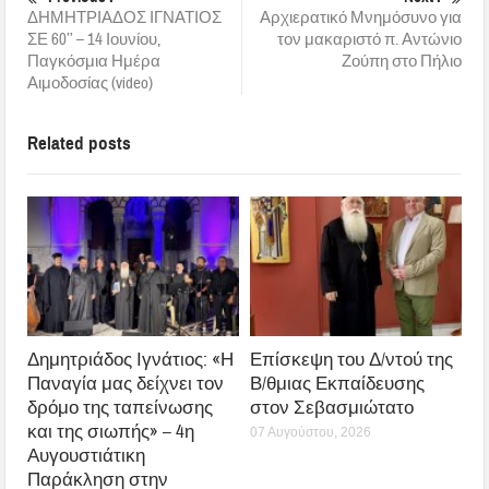
ΔΗΜΗΤΡΙΑΔΟΣ ΙΓΝΑΤΙΟΣ
Αρχιερατικό Μνημόσυνο για
ΣΕ 60’’ – 14 Ιουνίου,
τον μακαριστό π. Αντώνιο
Παγκόσμια Ημέρα
Ζούπη στο Πήλιο
Αιμοδοσίας (video)
Related posts
Δημητριάδος Ιγνάτιος: «Η
Επίσκεψη του Δ/ντού της
Παναγία μας δείχνει τον
Β/θμιας Εκπαίδευσης
δρόμο της ταπείνωσης
στον Σεβασμιώτατο
και της σιωπής» – 4η
07 Αυγούστου, 2026
Αυγουστιάτικη
Παράκληση στην