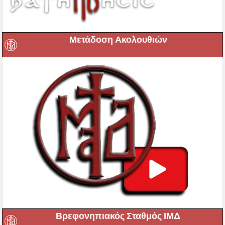
Μετάδοση Ακολουθιών
Βρεφονηπιακός Σταθμός ΙΜΔ