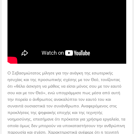
Ο Σεβασμιώτατος μίλησε για την ανάγκη της εσωτερικής
ησυχίας και της προσωπικής σχέσης με τον Θεό, τονίζοντας
ότι «θέλει άσκηση να μάθεις να είσαι μόνος σου με τον εαυτό
σου και με τον Θεό», ενώ υπογράμμισε πως μέσα από αυτή
την πορεία ο άνθρωπος ανακαλύπτει τον εαυτό του και
συναντά ουσιαστικά τον συνάνθρωπο. Αναφερόμενος στις
προκλήσεις της ψηφιακής εποχής και της τεχνητής
νοημοσύνης, επεσήμανε ότι πρόκειται για χρήσιμα εργαλεία, τα
οποία όμως δεν μπορούν να υποκαταστήσουν την ανθρώπινη
παρουσία και σχέση. Χαρακτηριστικά ανέφερε ότι η τεχνητή