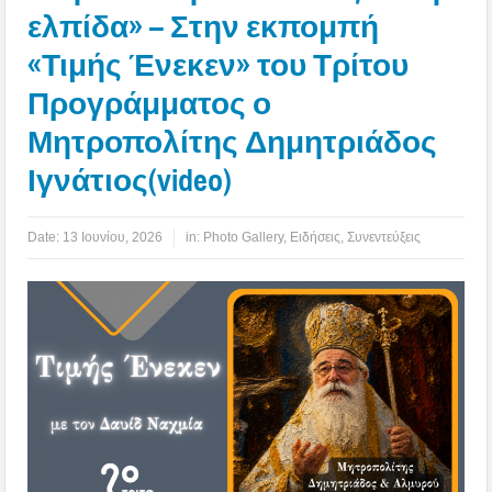
ελπίδα» – Στην εκπομπή
«Τιμής Ένεκεν» του Τρίτου
Προγράμματος ο
Μητροπολίτης Δημητριάδος
Ιγνάτιος(video)
Date:
13 Ιουνίου, 2026
in:
Photo Gallery
,
Ειδήσεις
,
Συνεντεύξεις