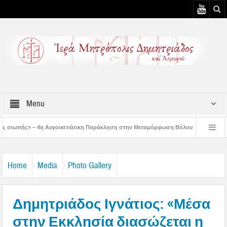
Menu
υστιάτικη Παράκληση στην Μεταμόρφωση Βόλου
Επίσκεψη του Δ/ντού της Β/θ
 3η Αυγουστιάτικη Παράκληση στον Άγιο Γεώργιο Νηλείας
Δημητριάδος Ιγνάτι
Home
Media
Photo Gallery
Δημητριάδος Ιγνάτιος: «Μέσα
στην Εκκλησία διασώζεται η