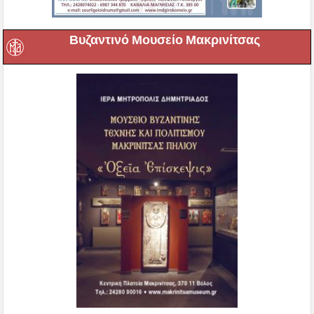
Βυζαντινό Μουσείο Μακρινίτσας