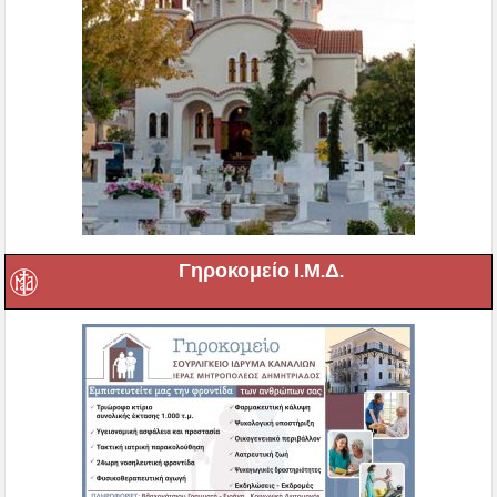
Γηροκομείο Ι.Μ.Δ.