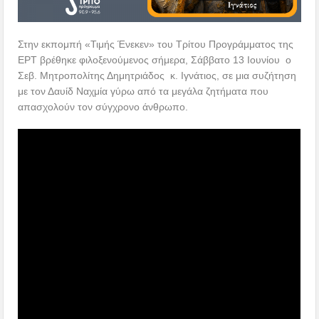
Στην εκπομπή «Τιμής Ένεκεν» του Τρίτου Προγράμματος της
ΕΡΤ βρέθηκε φιλοξενούμενος σήμερα, Σάββατο 13 Ιουνίου ο
Σεβ. Μητροπολίτης Δημητριάδος κ. Ιγνάτιος, σε μια συζήτηση
με τον Δαυίδ Ναχμία γύρω από τα μεγάλα ζητήματα που
απασχολούν τον σύγχρονο άνθρωπο.