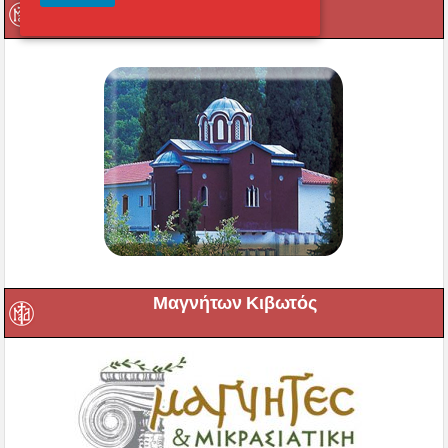
Οι Ιερές μας Μονές
Μαγνήτων Κιβωτός