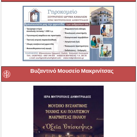
Βυζαντινό Μουσείο Μακρινίτσας