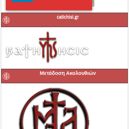
catichisi.gr
Μετάδοση Ακολουθιών