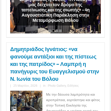
μας δείχνει τον δρόμο της
ταπείνωσης και της σιωπής» – 4η
Αυγουστιάτικη Παράκληση στην
Μεταμόρφωση Βόλου
Δημητριάδος Ιγνάτιος: «να
φανούμε αντάξιοι και της πίστεως
και της πατρίδος» – Λαμπρή η
πανήγυρις του Ευαγγελισμού στην
Ν. Ιωνία του Βόλου
|
25 Μαρτίου, 2026
|
in :
Photo Gallery
,
Ειδήσεις
Με την δέουσα λαμπρότητα και
ιεροπρέπεια, εορτάστηκε και φέτος
στην Τοπική Εκκλησία της
Δημητριάδος η μεγίστη εορτή του