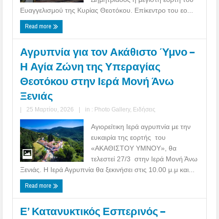
Ευαγγελισμού της Κυρίας Θεοτόκου. Επίκεντρο του εο...
Read more
Αγρυπνία για τον Ακάθιστο Ύμνο –
Η Αγία Ζώνη της Υπεραγίας
Θεοτόκου στην Ιερά Μονή Άνω
Ξενιάς
|
25 Μαρτίου, 2026
|
in :
Photo Gallery
,
Ειδήσεις
Αγιορείτικη Ιερά αγρυπνία με την
ευκαιρία της εορτής του
«ΑKAΘΙΣΤΟΥ ΥΜΝΟΥ», θα
τελεστεί 27/3 στην Ιερά Μονή Άνω
Ξενιάς. Η Ιερά Αγρυπνία θα ξεκινήσει στις 10.00 μ.μ και...
Read more
Ε’ Κατανυκτικός Εσπερινός –