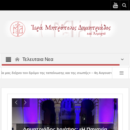
Τελευταια Νεα
δρόμο της ταπείνωσης και της σιωπής» – 4η Αυγουστιάτικη Παράκληση στην Μεταμό
 3η Αυγουστιάτικη Παράκληση στον Άγιο Γεώργιο Νηλείας
Δημητριάδος Ιγνάτ
Δημητριάδος Ιγνάτιος: «Η Παναγία