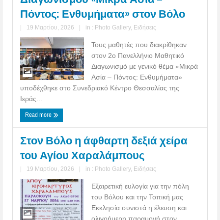
Πόντος: Ενθυμήματα» στον Βόλο
|
19 Μαρτίου, 2026
|
in :
Photo Gallery
,
Ειδήσεις
Τους μαθητές που διακρίθηκαν
στον 2ο Πανελλήνιο Μαθητικό
Διαγωνισμό με γενικό θέμα «Μικρά
Ασία – Πόντος: Ενθυμήματα»
υποδέχθηκε στο Συνεδριακό Κέντρο Θεσσαλίας της
Ιεράς...
Read more
Στον Βόλο η άφθαρτη δεξιά χείρα
του Αγίου Χαραλάμπους
|
19 Μαρτίου, 2026
|
in :
Photo Gallery
,
Ειδήσεις
Εξαιρετική ευλογία για την πόλη
του Βόλου και την Τοπική μας
Εκκλησία συνιστά η έλευση και
ολιγοήμερη παραμονή στον