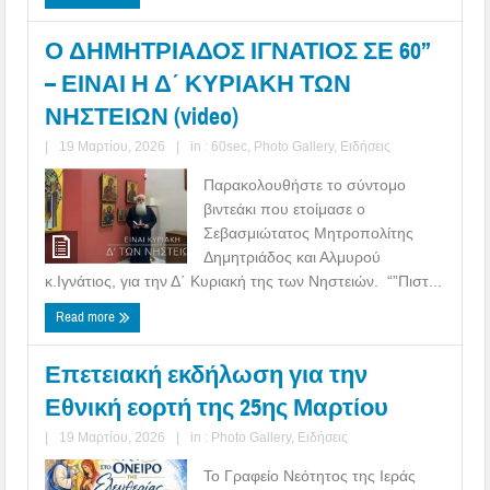
Ο ΔΗΜΗΤΡΙΑΔΟΣ ΙΓΝΑΤΙΟΣ ΣΕ 60’’
– ΕΙΝΑΙ Η Δ΄ ΚΥΡΙΑΚΗ ΤΩΝ
ΝΗΣΤΕΙΩΝ (video)
|
19 Μαρτίου, 2026
|
in :
60sec
,
Photo Gallery
,
Ειδήσεις
Παρακολουθήστε το σύντομο
βιντεάκι που ετοίμασε ο
Σεβασμιώτατος Μητροπολίτης
Δημητριάδος και Αλμυρού
κ.Ιγνάτιος, για την Δ΄ Κυριακή της των Νηστειών. “”Πιστ...
Read more
Επετειακή εκδήλωση για την
Εθνική εορτή της 25ης Μαρτίου
|
19 Μαρτίου, 2026
|
in :
Photo Gallery
,
Ειδήσεις
Το Γραφείο Νεότητος της Ιεράς