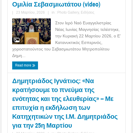
Ομιλία Σεβασμιωτάτου (video)
|
23 Μαρτίου, 2026
|
in :
Photo Gallery
,
Ειδήσεις
Στον Ιερό Ναό Ευαγγελιστρίας
Νέας Ιωνίας Μαγνησίας τελέστηκε,
την Κυριακή 22 Μαρτίου 2026, ο Ε’
Κατανυκτικός Εσπερινός,
χοροστατούντος του Σεβασμιωτάτου Μητροπολίτου
Δημη...
Read more
Δημητριάδος Ιγνάτιος: «Να
κρατήσουμε το πνεύμα της
ενότητας και της ελευθερίας» – Με
επιτυχία η εκδήλωση των
Κατηχητικών της Ι.Μ. Δημητριάδος
για την 25η Μαρτίου