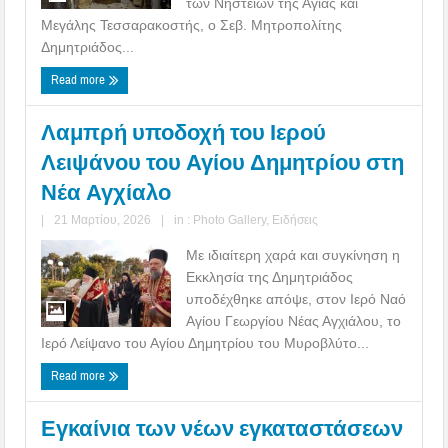
των Νηστειών της Αγίας και
Μεγάλης Τεσσαρακοστής, ο Σεβ. Μητροπολίτης
Δημητριάδος...
Read more
Λαμπρή υποδοχή του Ιερού
Λειψάνου του Αγίου Δημητρίου στη
Νέα Αγχίαλο
|
21 Μαρτίου, 2026
|
in :
Photo Gallery
,
Ειδήσεις
Με ιδιαίτερη χαρά και συγκίνηση η
Εκκλησία της Δημητριάδος
υποδέχθηκε απόψε, στον Ιερό Ναό
Αγίου Γεωργίου Νέας Αγχιάλου, το
Ιερό Λείψανο του Αγίου Δημητρίου του Μυροβλύτο...
Read more
Εγκαίνια των νέων εγκαταστάσεων