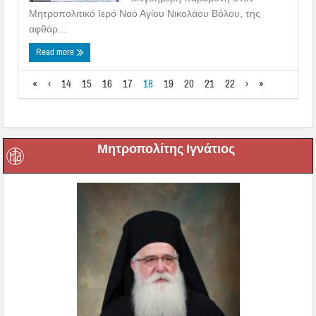
Μητροπολιτικό Ιερό Ναό Αγίου Νικολάου Βόλου, της
αφθάρ...
Read more
«
‹
14
15
16
17
18
19
20
21
22
›
»
Μητροπολίτης Ιγνάτιος