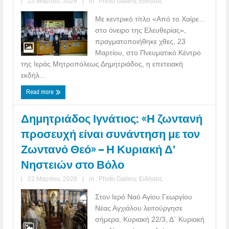
|
23 Μαρτίου, 2026
|
in :
Photo Gallery
,
Ειδήσεις
Με κεντρικό τίτλο «Από το Χαίρε…
στο όνειρο της Ελευθερίας»,
πραγματοποιήθηκε χθες, 23
Μαρτίου, στο Πνευματικό Κέντρο
της Ιεράς Μητροπόλεως Δημητριάδος, η επετειακή
εκδήλ...
Read more
Δημητριάδος Ιγνάτιος: «Η ζωντανή
προσευχή είναι συνάντηση με τον
Ζωντανό Θεό» – Η Κυριακή Δ’
Νηστειών στο Βόλο
|
22 Μαρτίου, 2026
|
in :
Photo Gallery
,
Ειδήσεις
Στον Ιερό Ναό Αγίου Γεωργίου
Νέας Αγχιάλου λειτούργησε
σήμερα, Κυριακή 22/3, Δ΄ Κυριακή