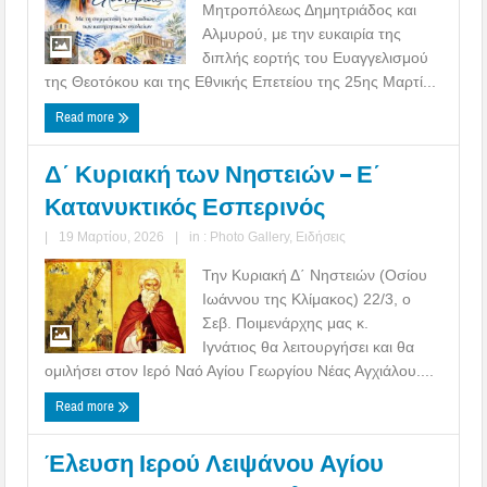
Μητροπόλεως Δημητριάδος και
Αλμυρού, με την ευκαιρία της
διπλής εορτής του Ευαγγελισμού
της Θεοτόκου και της Εθνικής Επετείου της 25ης Μαρτί...
Read more
Δ΄ Κυριακή των Νηστειών – Ε΄
Κατανυκτικός Εσπερινός
|
19 Μαρτίου, 2026
|
in :
Photo Gallery
,
Ειδήσεις
Την Κυριακή Δ΄ Νηστειών (Οσίου
Ιωάννου της Κλίμακος) 22/3, ο
Σεβ. Ποιμενάρχης μας κ.
Ιγνάτιος θα λειτουργήσει και θα
ομιλήσει στον Ιερό Ναό Αγίου Γεωργίου Νέας Αγχιάλου....
Read more
Έλευση Ιερού Λειψάνου Αγίου