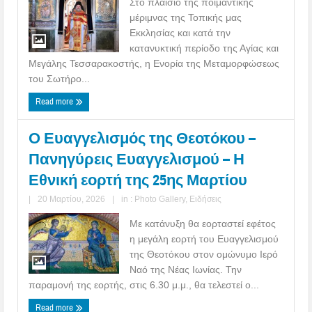
Στο πλαίσιο της ποιμαντικής
μέριμνας της Τοπικής μας
Εκκλησίας και κατά την
κατανυκτική περίοδο της Αγίας και
Μεγάλης Τεσσαρακοστής, η Ενορία της Μεταμορφώσεως
του Σωτήρο...
Read more
Ο Ευαγγελισμός της Θεοτόκου –
Πανηγύρεις Ευαγγελισμού – Η
Εθνική εορτή της 25ης Μαρτίου
|
20 Μαρτίου, 2026
|
in :
Photo Gallery
,
Ειδήσεις
Με κατάνυξη θα εορταστεί εφέτος
η μεγάλη εορτή του Ευαγγελισμού
της Θεοτόκου στον ομώνυμο Ιερό
Ναό της Νέας Ιωνίας. Την
παραμονή της εορτής, στις 6.30 μ.μ., θα τελεστεί ο...
Read more