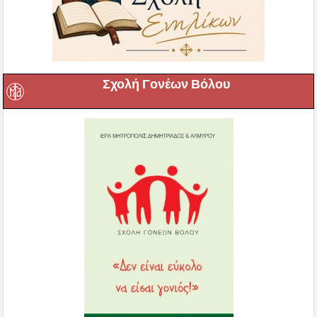
Σχολή Γονέων Βόλου