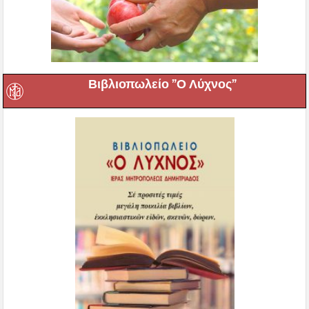
Βιβλιοπωλείο ”Ο Λύχνος”