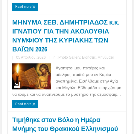
Read more
ΜΗΝΥΜΑ ΣΕΒ. ΔΗΜΗΤΡΙΑΔΟΣ κ.κ.
ΙΓΝΑΤΙΟΥ ΓΙΑ ΤΗΝ ΑΚΟΛΟΥΘΙΑ
ΝΥΜΦΙΟΥ ΤΗΣ ΚΥΡΙΑΚΗΣ ΤΩΝ
ΒΑΪΩΝ 2026
|
05 Απριλίου, 2026
|
in :
Photo Gallery
,
Ειδήσεις
,
Μηνύματα
Αγαπητοί μου πατέρες και
αδελφοί, παιδιά μου εν Κυρίω
αγαπημένα. Εισήλθαμε στην Αγία
και Μεγάλη Εβδομάδα κι αρχίζουμε
να ζούμε και να αναπνέουμε το μυστήριο της ατμόσφαιρ...
Read more
Τιμήθηκε στον Βόλο η Ημέρα
Μνήμης του Θρακικού Ελληνισμού