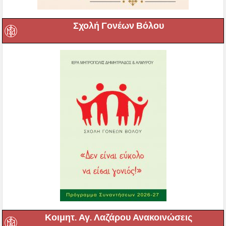
Σχολή Γονέων Βόλου
Κοιμητ. Αγ. Λαζάρου Ανακοινώσεις