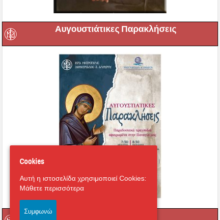
Αυγουστιάτικες Παρακλήσεις
Cookies
Αυτή η ιστοσελίδα χρησιμοποιεί Cookies:
Μάθετε περισσότερα
Συμφωνώ
catichisi.gr