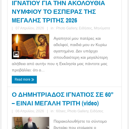
ΙΓΝΑΤΙΟΥ ΓΙΑ ΤΗΝ ΑΚΟΛΟΥΘΙΑ
ΝΥΜΦΙΟΥ ΤΟ ΕΣΠΕΡΑΣ ΤΗΣ
MΕΓΑΛΗΣ ΤΡΙΤΗΣ 2026
|
07 Απριλίου, 2026
|
in :
Photo Gallery
,
Ειδήσεις
,
Μηνύματα
Αγαπητοί μου πατέρες και
αδελφοί, παιδιά μου εν Κυρίω
αγαπημένα. Δεν υπάρχει
σπουδαιότερη και μεγαλύτερη
αλήθεια από αυτήν που η Εκκλησία μας πάντοτε μας
προβάλλει: ότι ο...
Read more
Ο ΔΗΜΗΤΡΙΑΔΟΣ ΙΓΝΑΤΙΟΣ ΣΕ 60’’
– ΕΙΝΑΙ ΜΕΓΑΛΗ ΤΡΙΤΗ (video)
|
06 Απριλίου, 2026
|
in :
60sec
,
Photo Gallery
,
Ειδήσεις
Παρακολουθήστε το σύντομο
βιντεάκι που ετοίμασε ο