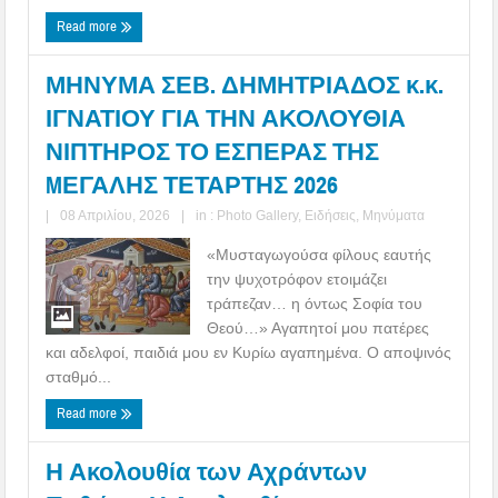
Read more
ΜΗΝΥΜΑ ΣΕΒ. ΔΗΜΗΤΡΙΑΔΟΣ κ.κ.
ΙΓΝΑΤΙΟΥ ΓΙΑ ΤΗΝ ΑΚΟΛΟΥΘΙΑ
ΝΙΠΤΗΡΟΣ ΤΟ ΕΣΠΕΡΑΣ ΤΗΣ
MΕΓΑΛΗΣ ΤΕΤΑΡΤΗΣ 2026
|
08 Απριλίου, 2026
|
in :
Photo Gallery
,
Ειδήσεις
,
Μηνύματα
«Μυσταγωγούσα φίλους εαυτής
την ψυχοτρόφον ετοιμάζει
τράπεζαν… η όντως Σοφία του
Θεού…» Αγαπητοί μου πατέρες
και αδελφοί, παιδιά μου εν Κυρίω αγαπημένα. Ο αποψινός
σταθμό...
Read more
Η Ακολουθία των Αχράντων