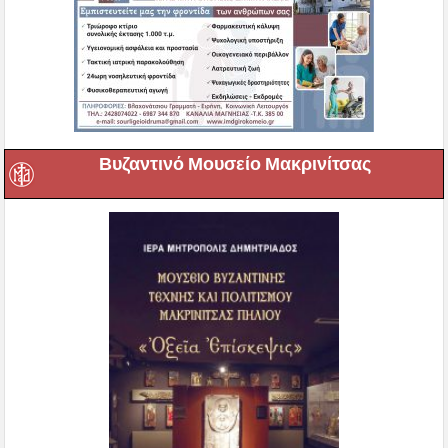
Βυζαντινό Μουσείο Μακρινίτσας