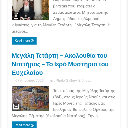
βιντεάκι που ετοίμασε ο
Σεβασμιώτατος Μητροπολίτης
Δημητριάδος και Αλμυρού
κ.Ιγνάτιος, για τη Μεγάλη Τετάρτη. “Μεγάλη Τετάρτη. Η
μετάνοι...
Read more
Μεγάλη Τετάρτη – Ακολουθία του
Νιπτήρος – Το Ιερό Μυστήριο του
Ευχελαίου
|
07 Απριλίου, 2026
|
in :
Photo Gallery
,
Ειδήσεις
Το εσπέρας της Μεγάλης Τετάρτης
(8/4), στους Ιερούς Ναούς και στις
Ιερές Μονές της Τοπικής μας
Εκκλησίας θα ψαλεί ο Όρθρος της
Μεγάλης Πέμπτης (Ακολουθία Νιπτήρος). Την η...
Read more