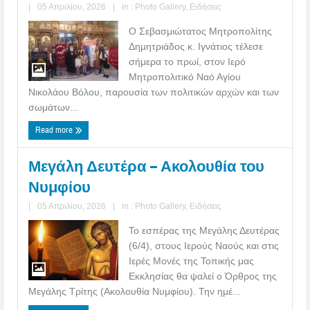
|
05 Απριλίου, 2026
|
in :
Photo Gallery
,
Ειδήσεις
Ο Σεβασμιώτατος Μητροπολίτης
Δημητριάδος κ. Ιγνάτιος τέλεσε
σήμερα το πρωί, στον Ιερό
Μητροπολιτικό Ναό Αγίου
Νικολάου Βόλου, παρουσία των πολιτικών αρχών και των
σωμάτων...
Read more
Μεγάλη Δευτέρα – Ακολουθία του
Νυμφίου
|
05 Απριλίου, 2026
|
in :
Photo Gallery
,
Ειδήσεις
Το εσπέρας της Μεγάλης Δευτέρας
(6/4), στους Ιερούς Ναούς και στις
Ιερές Μονές της Τοπικής μας
Εκκλησίας θα ψαλεί ο Όρθρος της
Μεγάλης Τρίτης (Ακολουθία Νυμφίου). Την ημέ...