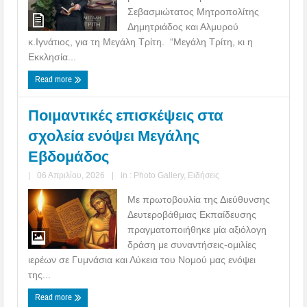
Σεβασμιώτατος Μητροπολίτης
Δημητριάδος και Αλμυρού
κ.Ιγνάτιος, για τη Μεγάλη Τρίτη. “Μεγάλη Τρίτη, κι η
Εκκλησία...
Read more
Ποιμαντικές επισκέψεις στα
σχολεία ενόψει Μεγάλης
Εβδομάδος
|
06 Απριλίου, 2026
|
in :
Photo Gallery
,
Ειδήσεις
Με πρωτοβουλία της Διεύθυνσης
Δευτεροβάθμιας Εκπαίδευσης
πραγματοποιήθηκε μία αξιόλογη
δράση με συναντήσεις-ομιλίες
ιερέων σε Γυμνάσια και Λύκεια του Νομού μας ενόψει
της...
Read more