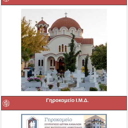
Γηροκομείο Ι.Μ.Δ.