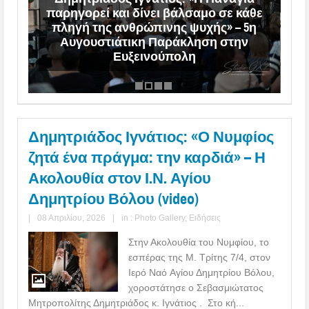
ης
παρηγορεί και δίνει βάλσαμο σε κάθε
ς
πληγή της ανθρώπινης ψυχής» – 5η
Αυγουστιάτικη Παράκληση στην
ύ
Ευξεινούπολη
Δημητριάδος Ιγνάτιος: «Ο Νυμφίος
ζητά ένα πράγμα: την καρδιά» – Η
Ακολουθία στον Ι.Ν. Αγίου
Δημητρίου Βόλου (video)
|
08 Απριλίου, 2026
|
in :
Photo Gallery
,
Ειδήσεις
Στην Ακολουθία του Νυμφίου, το
εσπέρας της Μ. Τρίτης 7/4, στον
Ιερό Ναό Αγίου Δημητρίου Βόλου,
χοροστάτησε ο Σεβασμιώτατος
Μητροπολίτης Δημητριάδος κ. Ιγνάτιος . Στο κή...