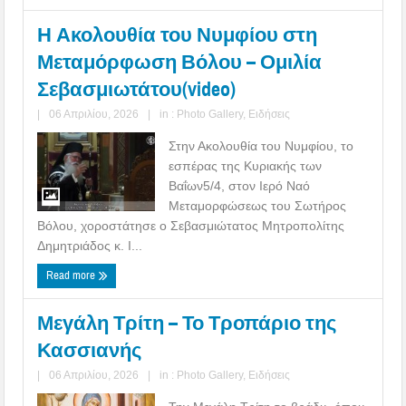
Η Ακολουθία του Νυμφίου στη
Μεταμόρφωση Βόλου – Ομιλία
Σεβασμιωτάτου(video)
|
06 Απριλίου, 2026
|
in :
Photo Gallery
,
Ειδήσεις
Στην Ακολουθία του Νυμφίου, το
εσπέρας της Κυριακής των
Βαΐων5/4, στον Ιερό Ναό
Μεταμορφώσεως του Σωτήρος
Βόλου, χοροστάτησε ο Σεβασμιώτατος Μητροπολίτης
Δημητριάδος κ. Ι...
Read more
Μεγάλη Τρίτη – Το Τροπάριο της
Κασσιανής
|
06 Απριλίου, 2026
|
in :
Photo Gallery
,
Ειδήσεις