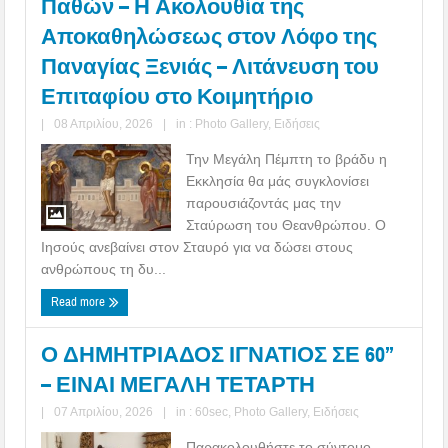
Παθών – Η Ακολουθία της
Αποκαθηλώσεως στον Λόφο της
Παναγίας Ξενιάς – Λιτάνευση του
Επιταφίου στο Κοιμητήριο
|
08 Απριλίου, 2026
|
in :
Photo Gallery
,
Ειδήσεις
Την Μεγάλη Πέμπτη το βράδυ η
Εκκλησία θα μάς συγκλονίσει
παρουσιάζοντάς μας την
Σταύρωση του Θεανθρώπου. Ο
Ιησούς ανεβαίνει στον Σταυρό για να δώσει στους
ανθρώπους τη δυ...
Read more
Ο ΔΗΜΗΤΡΙΑΔΟΣ ΙΓΝΑΤΙΟΣ ΣΕ 60’’
– ΕΙΝΑΙ ΜΕΓΑΛΗ ΤΕΤΑΡΤΗ
|
07 Απριλίου, 2026
|
in :
60sec
,
Photo Gallery
,
Ειδήσεις
Παρακολουθήστε το σύντομο