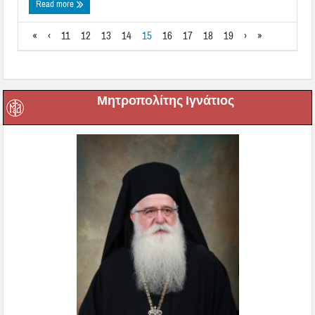
Read more
«
‹
11
12
13
14
15
16
17
18
19
›
»
Μητροπολίτης Ιγνάτιος