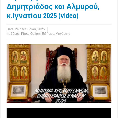
Δημητριάδος και Αλμυρού,
κ.Ιγνατίου 2025 (video)
Date:
24 Δεκεμβρίου, 2025
in:
60sec
,
Photo Gallery
,
Ειδήσεις
,
Μηνύματα