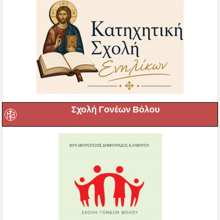
Σχολή Γονέων Βόλου