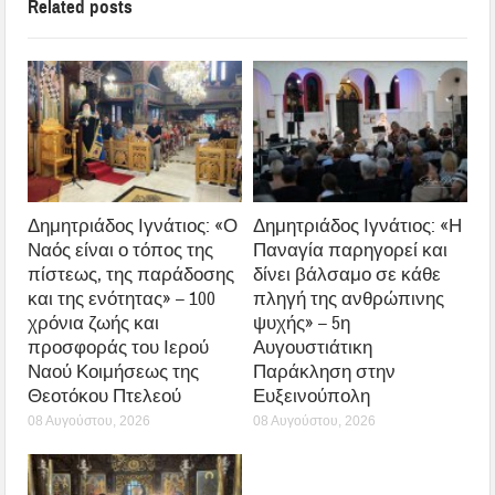
Related posts
Δημητριάδος Ιγνάτιος: «Ο
Δημητριάδος Ιγνάτιος: «Η
Ναός είναι ο τόπος της
Παναγία παρηγορεί και
πίστεως, της παράδοσης
δίνει βάλσαμο σε κάθε
και της ενότητας» – 100
πληγή της ανθρώπινης
χρόνια ζωής και
ψυχής» – 5η
προσφοράς του Ιερού
Αυγουστιάτικη
Ναού Κοιμήσεως της
Παράκληση στην
Θεοτόκου Πτελεού
Ευξεινούπολη
08 Αυγούστου, 2026
08 Αυγούστου, 2026