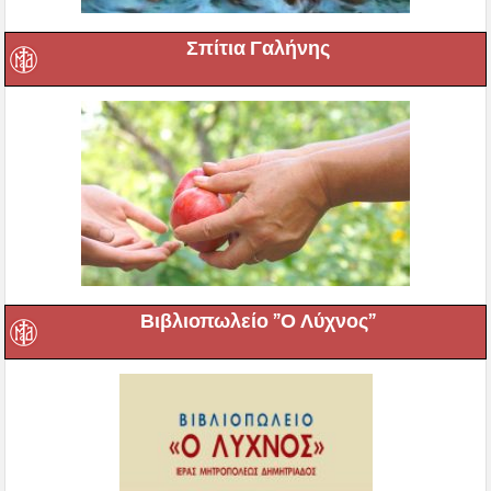
Σπίτια Γαλήνης
Βιβλιοπωλείο ”Ο Λύχνος”