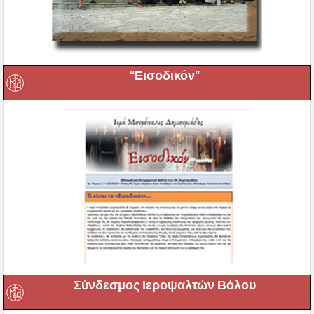
“Εισοδικόν”
Σύνδεσμος Ιεροψαλτών Βόλου