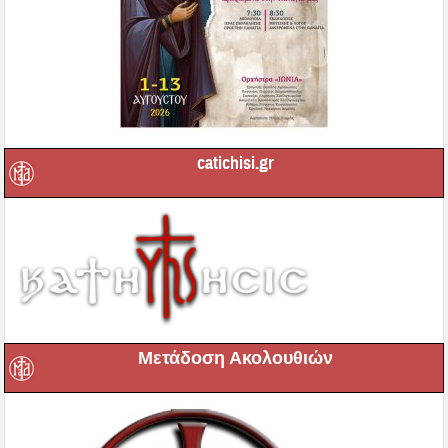
catichisi.gr
Μετάδοση Ακολουθιών