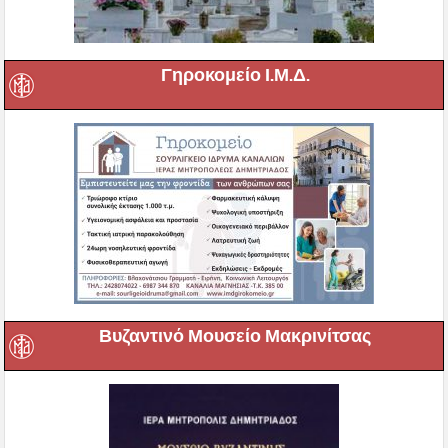
Γηροκομείο Ι.Μ.Δ.
Βυζαντινό Μουσείο Μακρινίτσας