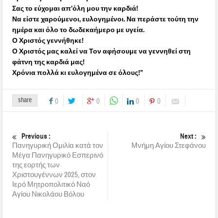
Σας το εύχομαι απ’όλη μου την καρδιά!
Να είστε χαρούμενοι, ευλογημένοι. Να περάστε τούτη την
ημέρα και όλο το δωδεκαήμερο με υγεία.
Ο Χριστός γεννήθηκε!
Ο Χριστός μας καλεί να Τον αφήσουμε να γεννηθεί στη
φάτνη της καρδιά μας!
Χρόνια πολλά κι ευλογημένα σε όλους!”
share
0
0
0
0
Previous :
Next :
Πανηγυρική Ομιλία κατά τον
Μνήμη Αγίου Στεφάνου
Μέγα Πανηγυρικό Εσπερινό
της εορτής των
Χριστουγέννων 2025, στον
Ιερό Μητροπολιτικό Ναό
Αγίου Νικολάου Βόλου