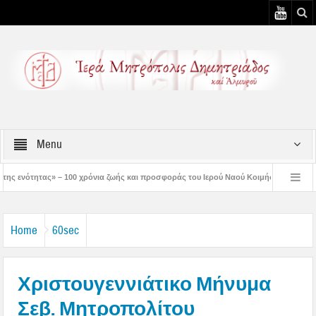
Menu
όνια ζωής και προσφοράς του Ιερού Ναού Κοιμήσεως της Θεοτόκου Πτελεού
Δη
ιστός μάς έδειξε το μέλλον μας» – Με λαμπρότητα εορτάστηκε στον Βόλο η Μεταμό
Home
60sec
Χριστουγεννιάτικο Μήνυμα
Σεβ. Μητροπολίτου