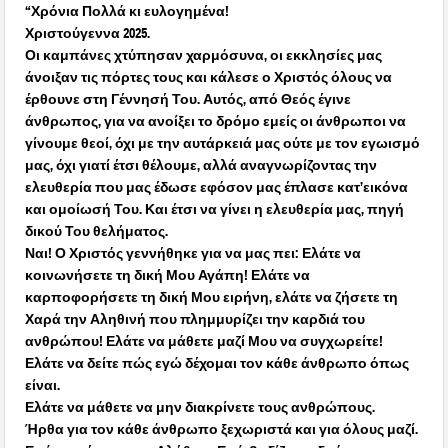
“Χρόνια Πολλά κι ευλογημένα!
Χριστούγεννα 2025.
Οι καμπάνες χτύπησαν χαρμόσυνα, οι εκκλησίες μας
άνοιξαν τις πόρτες τους και κάλεσε ο Χριστός όλους να
έρθουνε στη Γέννησή Του. Αυτός, από Θεός έγινε
άνθρωπος, για να ανοίξει το δρόμο εμείς οι άνθρωποι να
γίνουμε θεοί, όχι με την αυτάρκειά μας ούτε με τον εγωισμό
μας, όχι γιατί έτσι θέλουμε, αλλά αναγνωρίζοντας την
ελευθερία που μας έδωσε εφόσον μας έπλασε κατ’εικόνα
και ομοίωσή Του. Και έτσι να γίνει η ελευθερία μας, πηγή
δικού Του θελήματος.
Ναι! Ο Χριστός γεννήθηκε για να μας πει: Ελάτε να
κοινωνήσετε τη δική Μου Αγάπη! Ελάτε να
καρποφορήσετε τη δική Μου ειρήνη, ελάτε να ζήσετε τη
Χαρά την Αληθινή που πλημμυρίζει την καρδιά του
ανθρώπου! Ελάτε να μάθετε μαζί Μου να συγχωρείτε!
Ελάτε να δείτε πώς εγώ δέχομαι τον κάθε άνθρωπο όπως
είναι.
Ελάτε να μάθετε να μην διακρίνετε τους ανθρώπους.
Ήρθα για τον κάθε άνθρωπο ξεχωριστά και για όλους μαζί.