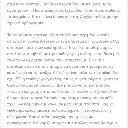
ότι δεν τα αγαπούν, ότι δεν τα αγάπησαν ποτέ, ούτε θα τα
αγαπήσουν… Πόσο ξέρω να τα ξεχωρίζω; Πόσο προσπαθώ να
τα ξεχωρίσω; Και τι κάνω άραγε γι’ αυτά; Αρχίζω απλώς με την
πρωινή ορθογραφία;
Τα ερωτήματα αυτά και άλλα πολλά μας περιμένουν κάθε
στιγμή στη γωνία. Αποτελούν ένα απόθεμα όχι γνώσεων, αλλά
αποριών, πιεστικών ερωτημάτων. Είναι ένα απόθεμα όμως
απολύτως συμβατό με την παιδαγωγική σχέση, με τη δικιά μας
παιδαγωγική σχέση, αυτήν που υπηρετούμε. Είναι ένα
απόθεμα από το οποίο μπορώ να αντλήσω θησαυρούς, αν
καταδεχθώ να το ανοίξω. Διότι δεν είναι πελάτες τα παιδιά, δεν
έχει ISO η παιδαγωγική σχέση, όπως συχνά, τώρα συχνότερα,
θέλουν να μας επιβάλλουν. Δεν μπορώ να τα εξαπατήσω.
«
Πώς να κρυφτείς απ’ τα παιδιά
,
έτσι κι αλλιώς τα ξέρουν όλα
»,
θα μας πει ο τραγουδοποιός μας. Μας ακτινογραφούν κάθε
πρωί. Αν κοιμηθήκαμε καλά, αν μαλώσαμε στο σπίτι μας, αν
νιώθουμε ευλογημένοι ή ταλαιπωρημένοι ή εξοργισμένοι ή
αδικημένοι. Υφιστάμεθα συνεχώς την πρωινή μας
ακτινογραφία. Και νομίζω πως τις πιο πολλές φορές θα είχαμε