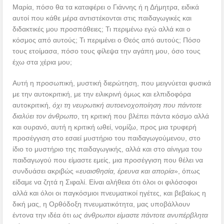
Μαρία, πόσο θα τα καταφέρει ο Γιάννης ή η Δήμητρα, ειδικά
αυτοί που κάθε μέρα αντιστέκονται στις παιδαγωγικές και
διδακτικές μου προσπάθειες; Τι περιμένω εγώ αλλά και ο
κόσμος από αυτούς; Τι περιμένει ο Θεός από αυτούς; Πόσο
τους ετοίμασα, πόσο τους φίλεψα την αγάπη μου, όσο τους
έχω στα χέρια μου;
Αυτή η προσωπική, μυστική διερώτηση, που μειγνύεται φυσικά
με την αυτοκριτική, με την ειλικρινή όμως και ελπιδοφόρα
αυτοκριτική,
όχι τη νευρωτική αυτοενοχοποίηση που πάντοτε
διαλύει τον άνθρωπο
, τη κριτική που βλέπει πάντα κόσμο αλλά
και ουρανό, αυτή η κριτική ωθεί, νομίζω, προς μια τρυφερή
προσέγγιση στο εσαεί μυστήριο του παιδαγωγούμενου, στο
ίδιο το μυστήριο της παιδαγωγικής, αλλά και στο αίνιγμα του
παιδαγωγού που είμαστε εμείς, μια προσέγγιση που θέλει να
συνδυάσει ακριβώς «
ευαισθησία, έρευνα και απορία
», όπως
είδαμε να ζητά η Σιφαλί. Είναι αλήθεια ότι όλοι οι φιλόσοφοι
αλλά και όλοι οι παγκόσμιοι πνευματικοί ηγέτες, και βεβαίως η
δική μας, η Ορθόδοξη πνευματικότητα, μας υποβάλλουν
έντονα την ιδέα ότι
ως άνθρωποι είμαστε
πάντοτε
ανυπέρβλητα