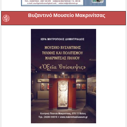
Βυζαντινό Μουσείο Μακρινίτσας