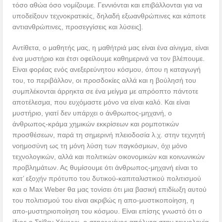
τόσο αθώα όσο νομίζουμε. Γεννιόνται και επιβάλλονται για να
υποδείξουν τεχνοκρατικές, δηλαδή εξωανθρώπινες και κάποτε
αντιανθρώπινες, προσεγγίσεις και λύσεις].
Αντίθετα, ο μαθητής μας, η μαθήτριά μας είναι ένα αίνιγμα, είναι
ένα μυστήριο και έτσι οφείλουμε καθημερινά να τον βλέπουμε.
Είναι φορέας ενός ανεξερεύνητου κόσμου, όπου η καταγωγή
του, το περιβάλλον, οι προσδοκίες αλλά και η βούλησή του
συμπλέκονται άρρηκτα σε ένα μείγμα με απρόοπτο πάντοτε
αποτέλεσμα, που ευχόμαστε μόνο να είναι καλό. Και είναι
μυστήριο, γιατί δεν υπάρχει ο άνθρωπος-μηχανή, ο
άνθρωπος-κράμα χημικών εκκρίσεων και ρομποτικών
προσθέσεων, παρά τη σημερινή πλειοδοσία λ.χ. στην τεχνητή
νοημοσύνη ως τη μόνη λύση των παγκόσμιων, όχι μόνο
τεχνολογικών, αλλά και πολιτικών οικονομικών και κοινωνικών
προβλημάτων. Ας θυμίσουμε ότι άνθρωπος-μηχανή είναι το
κατ’ εξοχήν πρότυπο του δυτικού-καπιταλιστικού πολιτισμού
και ο Max Weber θα μας τονίσει ότι μια βασική επιδίωξη αυτού
του πολιτισμού του είναι ακριβώς η απο-μυστικοποίηση, η
απο-μυστηριοποίηση του κόσμου. Είναι επίσης γνωστό ότι ο