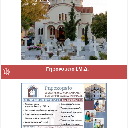
Γηροκομείο Ι.Μ.Δ.