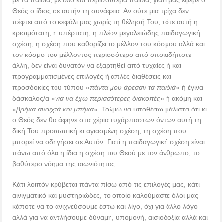
με τα παιδιά, με όλο και περισσότερα παιδιά, γιατί μας έφερε ο
Θεός ο ίδιος σε αυτήν τη συνάφεια. Αν ούτε μια τρίχα δεν
πέφτει από το κεφάλι μας χωρίς τη θέλησή Του, τότε αυτή η
κρισιμότατη, η υπέρτατη, η πλέον μεγαλειώδης παιδαγωγική
σχέση, η σχέση που καθορίζει το μέλλον του κόσμου αλλά και
τον κόσμο του μέλλοντος περισσότερο από οποιαδήποτε
άλλη, δεν είναι δυνατόν να εξαρτηθεί από τυχαίες ή και
προγραμματισμένες επιλογές ή απλές διαθέσεις και
προσδοκίες του τύπου «
πάντα μου άρεσαν τα παιδιά
» ή έγινα
δάσκαλος/α «
για να έχω περισσότερες διακοπές
» ή ακόμη και
«
βρήκα ανοιχτά και μπήκα
». Τολμώ να υποθέσω μάλιστα ότι κι
ο Θεός δεν θα άφηνε στα χέρια τυχάρπαστων όντων αυτή τη
δική Του προσωπική κι αγιασμένη σχέση, τη σχέση που
μπορεί να οδηγήσει σε Αυτόν. Γιατί η παιδαγωγική σχέση είναι
πάνω από όλα η ίδια η σχέση του Θεού με τον άνθρωπο, το
βαθύτερο νόημα της αιωνιότητας.
Κάτι λοιπόν κρύβεται πάντα πίσω από τις επιλογές μας, κάτι
αινιγματικό και μυστηριώδες, το οποίο καλούμαστε όλοι μας
κάποτε να το ανιχνεύσουμε έστω και λίγο, όχι για άλλο λόγο
αλλά για να αντλήσουμε δύναμη, υπομονή, αισιοδοξία αλλά και