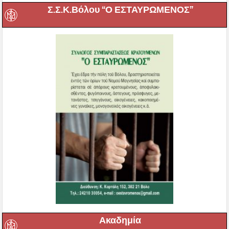
Σ.Σ.Κ.Βόλου “Ο ΕΣΤΑΥΡΩΜΕΝΟΣ”
Ακαδημία