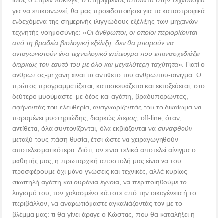
ίδιος ο Στίβεν Χόκινγκ, ο στηριγμένος απόλυτα στην τεχνολογία
για να επικοινωνεί, θα μας προειδοποιήσει για τα καταστροφικά
ενδεχόμενα της σημερινής ιλιγγιώδους εξέλιξης των μηχανών
τεχνητής νοημοσύνης: «
Οι άνθρωποι, οι οποίοι περιορίζονται
από τη βραδεία βιολογική εξέλιξη, δεν θα μπορούν να
ανταγωνιστούν ένα τεχνολογικό επίτευγμα που επανασχεδιάζει
διαρκώς τον εαυτό του με όλο και μεγαλύτερη ταχύτητα
». Γιατί ο
άνθρωπος-μηχανή είναι το αντίθετο του ανθρώπου-αίνιγμα. Ο
πρώτος προγραμματίζεται, κατασκευάζεται και εκτοξεύεται, στο
δεύτερο μυούμαστε, με δέος και αγάπη, βραδυπορώντας,
αφήνοντάς του ελευθερία, αναγνωρίζοντάς του το δικαίωμα να
παραμένει μυστηριώδης, διαρκώς
έτερος
, off-line, όταν,
αντίθετα, όλα συντονίζονται, όλα εκβιάζονται να
συναφθούν
μεταξύ τους πάση θυσία, έτσι ώστε να χειραγωγηθούν
αποτελεσματικότερα. Διότι, αν είναι τελικά αποτελεί αίνιγμα ο
μαθητής μας, η πρωταρχική αποστολή μας είναι να του
προσφέρουμε όχι μόνο γνώσεις και τεχνικές, αλλά κυρίως
σιωπηλή αγάπη και ουράνια έγνοια, να περιποιηθούμε το
λογισμό του, τον χαλασμένο κάποτε από την οικογένεια ή το
περιβάλλον, να αναρωτιόμαστε αγκαλιάζοντάς τον με το
βλέμμα μας: τι θα γίνει άραγε ο Κώστας, που θα καταλήξει η