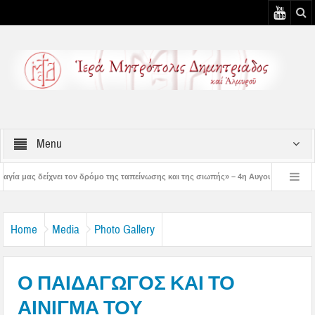
Menu
ον δρόμο της ταπείνωσης και της σιωπής» – 4η Αυγουστιάτικη Παράκληση στην Μετ
» – 3η Αυγουστιάτικη Παράκληση στον Άγιο Γεώργιο Νηλείας
Δημητριάδος Ιγ
Home
Media
Photo Gallery
Ο ΠΑΙΔΑΓΩΓΟΣ ΚΑΙ ΤΟ
ΑΙΝΙΓΜΑ ΤΟΥ