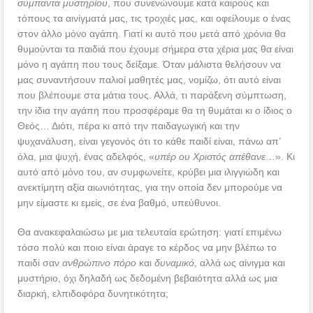
σύμπαντα μυστηρίου
, που συνενώνουμε κατά καιρούς και
τόπους τα αινίγματά μας, τις τροχιές μας, και οφείλουμε ο ένας
στον άλλο μόνο αγάπη. Γιατί κι αυτό που μετά από χρόνια θα
θυμούνται τα παιδιά που έχουμε σήμερα στα χέρια μας θα είναι
μόνο η αγάπη που τους δείξαμε. Όταν μάλιστα θελήσουν να
μας συναντήσουν παλιοί μαθητές μας, νομίζω, ότι αυτό είναι
που βλέπουμε στα μάτια τους. Αλλά, τι παράξενη σύμπτωση,
την ίδια την αγάπη που προσφέραμε θα τη θυμάται κι ο ίδιος ο
Θεός… Διότι, πέρα κι από την παιδαγωγική και την
ψυχανάλυση, είναι γεγονός ότι το κάθε παιδί είναι, πάνω απ’
όλα, μια ψυχή, ένας αδελφός, «
υπέρ ου Χριστός απέθανε
…». Κι
αυτό από μόνο του, αν συμφωνείτε, κρύβει μια ιλιγγιώδη και
ανεκτίμητη αξία αιωνιότητας, για την οποία δεν μπορούμε να
μην είμαστε κι εμείς, σε ένα βαθμό, υπεύθυνοι.
Θα ανακεφαλαιώσω με μια τελευταία ερώτηση: γιατί επιμένω
τόσο πολύ και ποιο είναι άραγε το κέρδος να μην βλέπω το
παιδί σαν
ανθρώπινο
πόρο
και
δυναμικό
, αλλά ως αίνιγμα και
μυστήριο, όχι δηλαδή ως δεδομένη βεβαιότητα αλλά ως μια
διαρκή, ελπιδοφόρα δυνητικότητα;