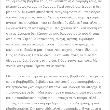
την αμέριστη βοήθειά τους, την αγαπητική συνδρομή τους, αν
ήξεραν όμως να μας τη δώσουν. Γιατί συχνά δεν ξέρουν ή δεν
μπορούν. Κι έχουν μπερδευτεί, αντιγράφοντας συμπεριφορές
γονιών, συγγενών, συνομηλίκων ή δασκάλων, συμπεριφορές
αντιφατικές συνήθως, που τα διεκδικούν άλλοτε βίαια, άλλοτε
εκμαυλιστικά, άλλοτε αμήχανα. Και χαμένα στην αντιγραφή και
στη μετάφραση δεν ξέρουν να μας δώσουν αυτό που ζητάμε
από αυτά. Ζητούμε κατανόηση, ανοχή, αγάπη, εκμάθηση
γνώσεων και τεχνικών, ζητούμε πάνω από όλα ησυχία να
κάνουμε τη δουλειά μας, όπως λέμε συχνά, αλλά τι δίνουμε;
Πώς το δίνουμε; Γιατί το δίνουμε και κάθε πότε; Κι αυτό που
δίνουμε φτάνει άραγε στα παιδιά; Πόσο φτάνει και πότε; Με
νοιάζει αν έφτασε; Πρέπει να με νοιάξει;
Όλα αυτά τα ερωτήματα με τα οποία σας βομβάρδισα και με τα
οποία βομβαρδίζω βεβαίως και τον εαυτό μου επισυμβαίνουν
και εγείρονται γιατί ακριβώς υπάρχει και θέλουμε να υπάρχει η
παιδαγωγική σχέση. Μια σχέση βαθιά
μητροπατρική
που είναι
και η σπουδαιότερη σχέση που υπάρχει στον κόσμο, αλλά
ταυτόχρονα και η πιο παραμελημένη, η πιο αδικημένη, η πιο
εξουθενωμένη. Όχι μόνο εδώ, αλλά παγκοσμίως. Είναι αυτή η