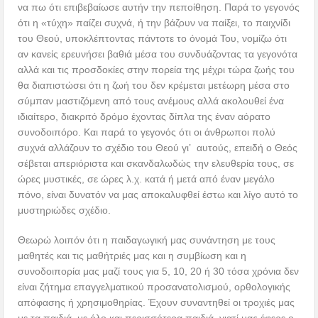
να πω ότι επιβεβαίωσε αυτήν την πεποίθηση. Παρά το γεγονός
ότι η «τύχη» παίζει συχνά, ή την βάζουν να παίξει, το παιχνίδι
του Θεού, υποκλέπτοντας πάντοτε το όνομά Του, νομίζω ότι
αν κανείς ερευνήσει βαθιά μέσα του συνδυάζοντας τα γεγονότα
αλλά και τις προσδοκίες στην πορεία της μέχρι τώρα ζωής του
θα διαπιστώσει ότι η ζωή του δεν κρέμεται μετέωρη μέσα στο
σύμπαν μαστιζόμενη από τους ανέμους αλλά ακολουθεί ένα
ιδιαίτερο, διακριτό δρόμο έχοντας δίπλα της έναν αόρατο
συνοδοιπόρο. Και παρά το γεγονός ότι οι άνθρωποι πολύ
συχνά αλλάζουν το σχέδιο του Θεού γι’ αυτούς, επειδή ο Θεός
σέβεται απεριόριστα και σκανδαλωδώς την ελευθερία τους, σε
ώρες μυστικές, σε ώρες λ.χ. κατά ή μετά από έναν μεγάλο
πόνο, είναι δυνατόν να μας αποκαλυφθεί έστω και λίγο αυτό το
μυστηριώδες σχέδιο.
Θεωρώ λοιπόν ότι η παιδαγωγική μας συνάντηση με τους
μαθητές και τις μαθήτριές μας και η συμβίωση και η
συνοδοιπορία μας μαζί τους για 5, 10, 20 ή 30 τόσα χρόνια δεν
είναι ζήτημα επαγγελματικού προσανατολισμού, ορθολογικής
απόφασης ή χρησιμοθηρίας. Έχουν συναντηθεί οι τροχιές μας