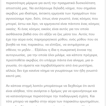
περισσότερη μέριμνα για αυτή την πραγματικά δυσκολότατη
αποστολή μας. Να αντλήσουμε δηλαδή
νόημα
, που σημαίνει
ακριβώς μια ιδιαίτερη, έκτακτη ερμηνεία των πραγμάτων που
αγνοούσαμε πριν, διότι, όπως είναι γνωστό, ένας κόσμος που
μπορεί, έστω και λίγο, να ερμηνευτεί είναι πάντοτε ένας κόσμος
οικείος
. Κι ένας κόσμος οικείος είναι αυτός για τον οποίο
αισθάνεσαι βαθιά σου ότι αξίζει να ζεις μέσα του. Αυτός που
έχει την αύρα ενός παρηγορητικού μύθου, ενός μύθου που σε
βοηθά να πας παρακάτω, να ελπίζεις, να αντιμάχεσαι με
σθένος το μηδέν… Εξάλλου η ίδια η σωκρατική έννοια της
αυτογνωσίας, για την οποία όλοι μιλάμε, και κάποτε πρόχειρα,
προϋποθέτει ακριβώς ότι υπάρχει πάντα ένα αίνιγμα, μια α-
γνωσία, ότι είμαστε και περιβαλλόμαστε από ένα μυστήριο,
αλλιώς δεν έχει κανένα νόημα να γνωρίσουμε τον ήδη γνωστό
εαυτό μας.
Αν κάποια στιγμή λοιπόν μπορέσουμε να δεχθούμε ότι αυτό
είναι αλήθεια, τότε ανοίγεται ο δρόμος για να ερευνήσουμε και
να κατανοήσουμε περισσότερο την παιδαγωγική σχέση. Και
τότε μπορώ να αφεθώ στην αύρα των παρακάτω ερωτημάτων,