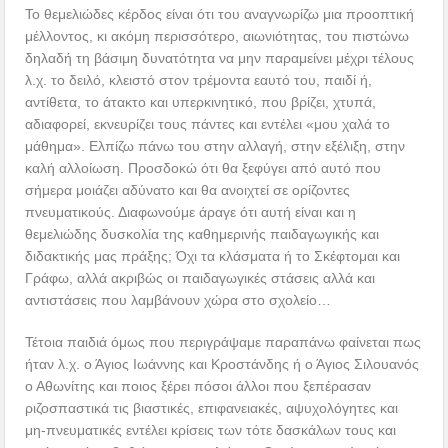
Το θεμελιώδες κέρδος είναι ότι του αναγνωρίζω μια προοπτική
μέλλοντος, κι ακόμη περισσότερο, αιωνιότητας, του πιστώνω
δηλαδή τη βάσιμη δυνατότητα να μην παραμείνει μέχρι τέλους
λ.χ. το δειλό, κλειστό στον τρέμοντα εαυτό του, παιδί ή,
αντίθετα, το άτακτο και υπερκινητικό, που βρίζει, χτυπά,
αδιαφορεί, εκνευρίζει τους πάντες και εντέλει «μου χαλά το
μάθημα». Ελπίζω πάνω του στην αλλαγή, στην εξέλιξη, στην
καλή αλλοίωση. Προσδοκώ ότι θα ξεφύγει από αυτό που
σήμερα μοιάζει αδύνατο και θα ανοιχτεί σε ορίζοντες
πνευματικούς. Διαφωνούμε άραγε ότι αυτή είναι και η
θεμελιώδης δυσκολία της καθημερινής παιδαγωγικής και
διδακτικής μας πράξης; Όχι τα κλάσματα ή το Σκέφτομαι και
Γράφω, αλλά ακριβώς οι παιδαγωγικές στάσεις αλλά και
αντιστάσεις που λαμβάνουν χώρα στο σχολείο…
Τέτοια παιδιά όμως που περιγράψαμε παραπάνω φαίνεται πως
ήταν λ.χ. ο Άγιος Ιωάννης και Κροστάνδης ή ο Άγιος Σιλουανός
ο Αθωνίτης και ποιος ξέρει πόσοι άλλοι που ξεπέρασαν
ριζοσπαστικά τις βιαστικές, επιφανειακές, αψυχολόγητες και
μη-πνευματικές εντέλει κρίσεις των τότε δασκάλων τους και