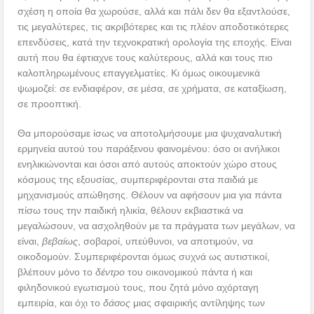
σχέση η οποία θα χωρούσε, αλλά και πάλι δεν θα εξαντλούσε,
τις μεγαλύτερες, τις ακριβότερες και τις πλέον αποδοτικότερες
επενδύσεις, κατά την τεχνοκρατική ορολογία της εποχής. Είναι
αυτή που θα έφτιαχνε τους καλύτερους, αλλά και τους πιο
καλοπληρωμένους επαγγελματίες. Κι όμως οικουμενικά
ψωμοζεί: σε ενδιαφέρον, σε μέσα, σε χρήματα, σε καταξίωση,
σε προοπτική.
Θα μπορούσαμε ίσως να αποτολμήσουμε μια ψυχαναλυτική
ερμηνεία αυτού του παράξενου φαινομένου: όσο οι ανήλικοι
ενηλικιώνονται και όσοι από αυτούς αποκτούν χώρο στους
κόσμους της εξουσίας, συμπεριφέρονται στα παιδιά με
μηχανισμούς απώθησης. Θέλουν να αφήσουν μια για πάντα
πίσω τους την παιδική ηλικία, θέλουν εκβιαστικά να
μεγαλώσουν, να ασχοληθούν με τα πράγματα των μεγάλων, να
είναι,
βεβαίως
, σοβαροί, υπεύθυνοι, να αποτιμούν, να
οικοδομούν. Συμπεριφέρονται όμως συχνά ως αυτιστικοί,
βλέπουν μόνο το
δέντρο
του οικονομικού πάντα ή και
φιληδονικού εγωτισμού τους, που ζητά μόνο αχόρταγη
εμπειρία, και όχι το
δάσος
μιας σφαιρικής αντίληψης των