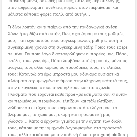
επαναλαμβάνω, σε ώρες μυστικές, σε ώρες περισυλλογής,
όταν ευφραίνομαι ή αντίθετα, κυρίως όταν πικραίνομαι και
μάλιστα κάποιες φορές πολύ, από αυτήν…
Τι δίνω λοιπόν και τι παίρνω από την παιδαγωγική σχέση;
Χάνω ή κερδίζω από αυτήν; Πώς σχετίζομαι με τους μαθητές
μου; Γιατί έχω αυτούς τους συγκεκριμένους μαθητές αυτή τη
συγκεκριμένη χρονιά στη συγκεκριμένη τάξη; Ποιος τους έφερε
σε μένα; Για ποιο λόγο διασταυρώθηκαν οι πορείες μας; Πόσο,
εντέλει, τους γνωρίζω; Πόσο λαμβάνω υπόψη μου όχι μόνο τις
ανάγκες τους αλλά κυρίως τις προσδοκίες τους, τις ελπίδες
τους; Κατανοώ ότι έχω μπροστά μου αδύναμα ουσιαστικά
πλάσματα στρυμωγμένα ανάμεσα στην κληρονομικότητά τους,
στην οικογένεια, στους συνομηλίκους και στο σχολείο;
Πλάσματα που έρχονται κάθε πρωί «
με κάτι μάτια σαν κι αυτά
»
και περιμένουν, περιμένουν, ελπίζουν και πάλι ελπίζουν,
νιώθουν ότι οι τύχες τους κρέμονται από τα λόγια μας, το
βλέμμα μας, τα χέρια μας, ακόμη και τη σωματική μας
γλώσσα… Κάποια έρχονται γεμάτα με την αγάπη των δικών
τους, κάποια με την αμηχανία ζωγραφισμένη στα πρόσωπά
τους, αλλά και κάποια με την ασθενή ή και την ισχυρή αίσθηση