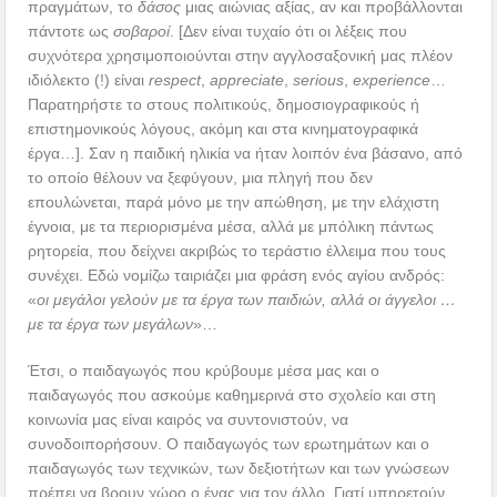
πραγμάτων, το
δάσος
μιας αιώνιας αξίας, αν και προβάλλονται
πάντοτε ως
σοβαροί
. [Δεν είναι τυχαίο ότι οι λέξεις που
συχνότερα χρησιμοποιούνται στην αγγλοσαξονική μας πλέον
ιδιόλεκτο (!) είναι
respect
,
appreciate
,
serious
,
experience
…
Παρατηρήστε το στους πολιτικούς, δημοσιογραφικούς ή
επιστημονικούς λόγους, ακόμη και στα κινηματογραφικά
έργα…]. Σαν η παιδική ηλικία να ήταν λοιπόν ένα βάσανο, από
το οποίο θέλουν να ξεφύγουν, μια πληγή που δεν
επουλώνεται, παρά μόνο με την απώθηση, με την ελάχιστη
έγνοια, με τα περιορισμένα μέσα, αλλά με μπόλικη πάντως
ρητορεία, που δείχνει ακριβώς το τεράστιο έλλειμα που τους
συνέχει. Εδώ νομίζω ταιριάζει μια φράση ενός αγίου ανδρός:
«
οι μεγάλοι γελούν με τα έργα των παιδιών, αλλά οι άγγελοι …
με τα έργα των μεγάλων
»…
Έτσι, ο παιδαγωγός που κρύβουμε μέσα μας και ο
παιδαγωγός που ασκούμε καθημερινά στο σχολείο και στη
κοινωνία μας είναι καιρός να συντονιστούν, να
συνοδοιπορήσουν. Ο παιδαγωγός των ερωτημάτων και ο
παιδαγωγός των τεχνικών, των δεξιοτήτων και των γνώσεων
πρέπει να βρουν χώρο ο ένας για τον άλλο. Γιατί υπηρετούν