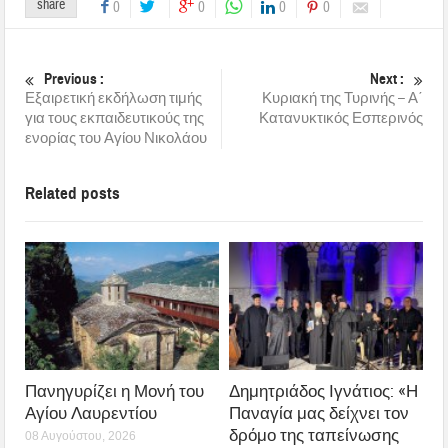
share
0
0
0
0
Previous :
Next :
Εξαιρετική εκδήλωση τιμής
Κυριακή της Τυρινής – Α΄
για τους εκπαιδευτικούς της
Κατανυκτικός Εσπερινός
ενορίας του Αγίου Νικολάου
Related posts
Πανηγυρίζει η Μονή του
Δημητριάδος Ιγνάτιος: «Η
Αγίου Λαυρεντίου
Παναγία μας δείχνει τον
δρόμο της ταπείνωσης
08 Αυγούστου, 2026