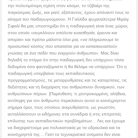
την πολυτιμότερη σχέση στον κόσμο, το τζιβαέρι της
παγκόσμιας ζωής, και γιατί, εξάπαντος, έχουν απέναντί τους
το
αίνιγμα του παιδαγωγούμενου
. Η Γαλλίδα ψυχαναλύτρια Μιρέιγ
Σιφαλί θα μας υποστηρίξει ότι η παιδαγωγική είναι ένας χώρος
στον οποίο «
συγκλίνουν απόλυτα ευαισθησία, έρευνα και
απορία
» και πρέπει μάλιστα όλοι μας «
να πληρώσουμε το
προσωπικό κόστος που απαιτείται για να κατασκευαστούν
γνώσεις σε ένα πεδίο που ενεργούν άνθρωποι
». Μας δίνει
δηλαδή το στίγμα ότι στην παιδαγωγική δεν υπάρχουν τόσα
δεδομένα όσα φανταζόμαστε ή θα θέλαμε να υπάρχουν. Ότι η
παιδαγωγική υπερβαίνει τους εκπαιδευτικούς
προγραμματισμούς, τις μεταρρυθμίσεις και τις καταρτίσεις, τις
δεξιότητες και τη διαχείριση του
ανθρώπινου δυναμικού
, των
ανθρώπινων πόρων
. [Παρένθεση: τι χοντροκομμένη, αλήθεια,
αντίληψη για τον άνθρωπο περικλείουν αυτοί οι κοινόχρηστοι
σήμερα όροι, τους οποίους ανερυθρίαστα, ως γνωστόν,
ανταλλάσσουν οι ειδήμονες στα συνέδρια ή στις επιτροπές
επίλυσης των εκπαιδευτικών προβλημάτων… Λες και έχουμε
να διαχειριστούμε μια πολυκατοικία με τα υδραυλικά και τα
κοινόχρηστά της… Γιατί τα τεχνοκρατικά ονόματα δεν είναι