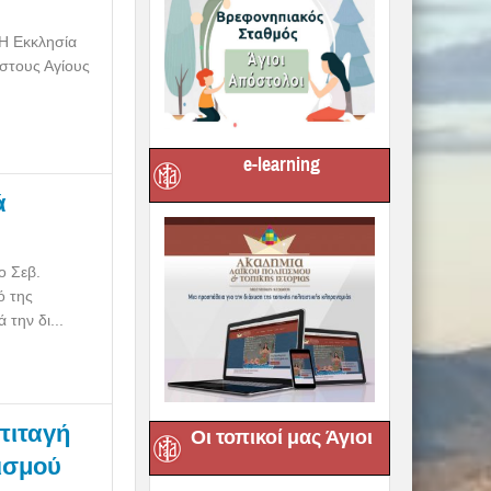
«Η Εκκλησία
 στους Αγίους
e-learning
ά
ο Σεβ.
ό της
την δι...
πιταγή
Οι τοπικοί μας Άγιοι
ισμού