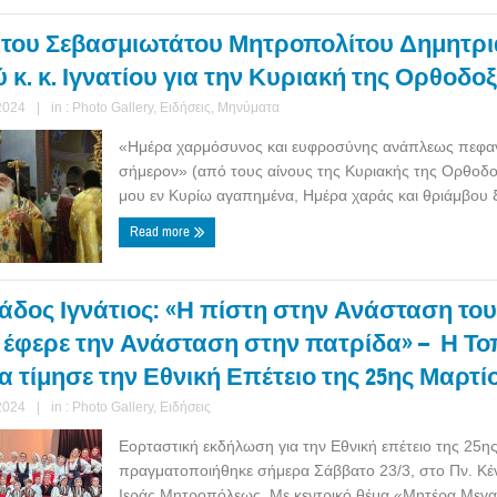
του Σεβασμιωτάτου Μητροπολίτου Δημητρι
κ. κ. Ιγνατίου για την Κυριακή της Ορθοδοξ
2024
|
in :
Photo Gallery
,
Ειδήσεις
,
Μηνύματα
«Ημέρα χαρμόσυνος και ευφροσύνης ανάπλεως πεφα
σήμερον» (από τους αίνους της Κυριακής της Ορθοδοξ
μου εν Κυρίω αγαπημένα, Ημέρα χαράς και θριάμβου ξ
Read more
άδος Ιγνάτιος: «Η πίστη στην Ανάσταση του
 έφερε την Ανάσταση στην πατρίδα» – Η Το
 τίμησε την Εθνική Επέτειο της 25ης Μαρτί
2024
|
in :
Photo Gallery
,
Ειδήσεις
Εορταστική εκδήλωση για την Εθνική επέτειο της 25η
πραγματοποιήθηκε σήμερα Σάββατο 23/3, στο Πν. Κέ
Ιεράς Μητροπόλεως. Με κεντρικό θέμα «Μητέρα Μεγα