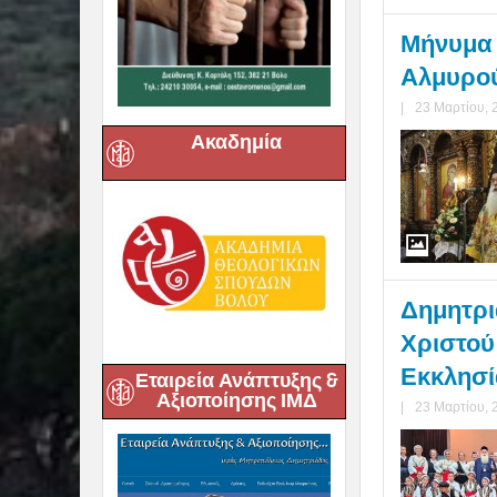
Μήνυμα 
Αλμυρού 
|
23 Μαρτίου, 
Ακαδημία
Δημητρι
Χριστού
Εκκλησία
Εταιρεία Ανάπτυξης &
Αξιοποίησης ΙΜΔ
|
23 Μαρτίου, 