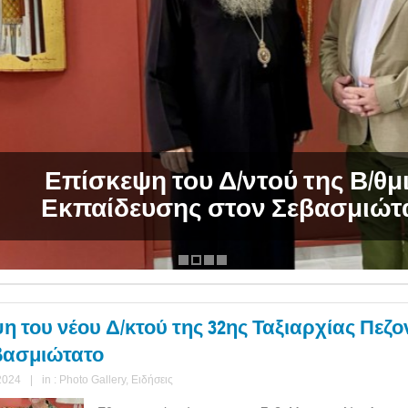
Επίσκεψη του Δ/ντού της Β/θμιας
Εκπαίδευσης στον Σεβασμιώτατο
η του νέου Δ/κτού της 32ης Ταξιαρχίας Πεζ
βασμιώτατο
2024
|
in :
Photo Gallery
,
Ειδήσεις