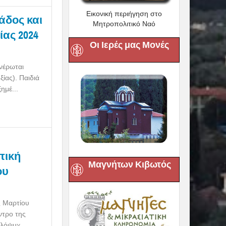
Εικονική περιήγηση στο
άδος και
Μητροπολιτικό Ναό
ίας 2024
Οι Ιερές μας Μονές
νέρωται
ίας). Παιδιά
ημέ...
πική
Μαγνήτων Κιβωτός
ου
ς Μαρτίου
ντρο της
λόψυχ...