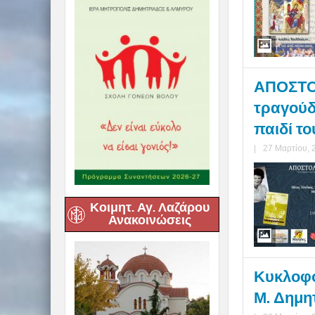
ΑΠΟΣΤΟΛ
τραγούδ
παιδί το
|
27 Μαρτίου, 
Κοιμητ. Αγ. Λαζάρου
Ανακοινώσεις
Κυκλοφο
Μ. Δημητ