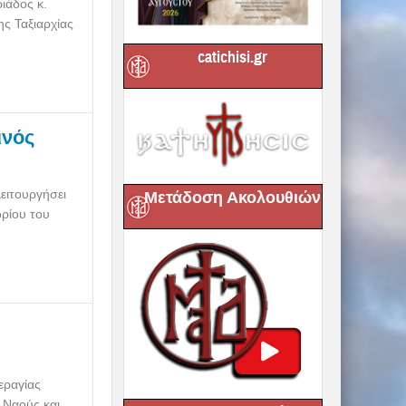
ιάδος κ.
ης Ταξιαρχίας
catichisi.gr
ινός
ειτουργήσει
Μετάδοση Ακολουθιών
ορίου του
εραγίας
 Ναούς και