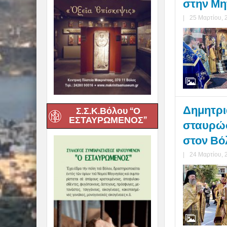
στην Μη
|
25 Μαρτίου, 
Δημητριά
Σ.Σ.Κ.Βόλου “Ο
ΕΣΤΑΥΡΩΜΕΝΟΣ”
σταυρώσ
στον Βό
|
24 Μαρτίου, 