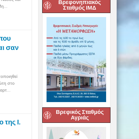
Βρεφονηπιακός
η...
Σταθμός ΙΜΔ
που
αι σαν
τοποιηθεί
ώτη στο
αρτ...
Βρεφικός Σταθμός
Αγριάς
της Ι.