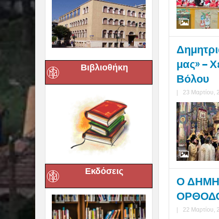
Δημητριά
μας» – 
Βιβλιοθήκη
Βόλου
|
23 Μαρτίου, 
Εκδόσεις
Ο ΔΗΜΗΤ
ΟΡΘΟΔΟΞ
|
22 Μαρτίου, 