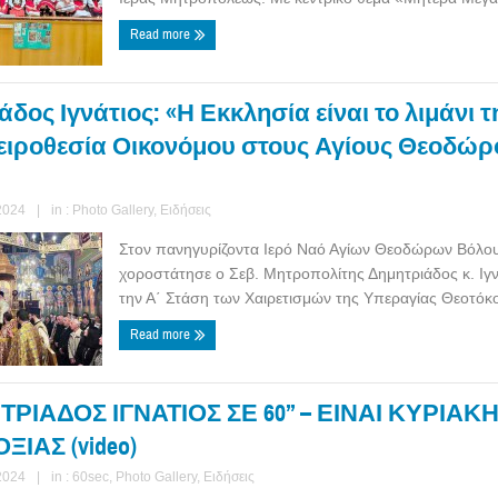
Read more
δος Ιγνάτιος: «Η Εκκλησία είναι το λιμάνι 
Χειροθεσία Οικονόμου στους Αγίους Θεοδώρ
2024
|
in :
Photo Gallery
,
Ειδήσεις
Στον πανηγυρίζοντα Ιερό Ναό Αγίων Θεοδώρων Βόλο
χοροστάτησε ο Σεβ. Μητροπολίτης Δημητριάδος κ. Ιγν
την Α΄ Στάση των Χαιρετισμών της Υπεραγίας Θεοτόκ
Read more
ΡΙΑΔΟΣ ΙΓΝΑΤΙΟΣ ΣΕ 60’’ – ΕΙΝΑΙ ΚΥΡΙΑΚ
ΙΑΣ (video)
2024
|
in :
60sec
,
Photo Gallery
,
Ειδήσεις