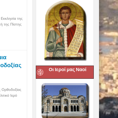
 Εκκλησία της
τή της Πίστης
μια
οδοξίας
Οι Ιεροί μας Ναοί
ς Ορθοδοξίας
ιτικό Ιερό