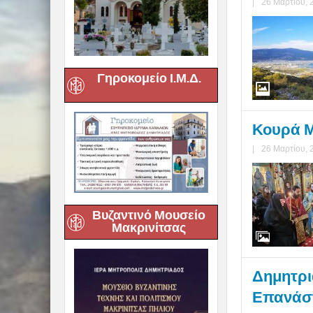
|
26 Μαρτίου, 
Γηροκομείο Ι.Μ.Δ.
Κουρά Μ
|
26 Μαρτίου, 
Βυζαντινό Μουσείο
Μακρινίτσας
Δημητριά
Επανάστ