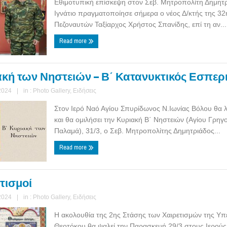
Εθιμοτυπική επίσκεψη στον Σεβ. Μητροπολίτη Δημητρ
Ιγνάτιο πραγματοποίησε σήμερα ο νέος Δ/κτής της 32
Πεζοναυτών Ταξίαρχος Χρήστος Σπανίδης, επί τη αν...
Read more
ακή των Νηστειών – Β΄ Κατανυκτικός Εσπερ
2024
|
in :
Photo Gallery
,
Ειδήσεις
Στον Ιερό Ναό Αγίου Σπυρίδωνος Ν.Ιωνίας Βόλου θα λ
και θα ομιλήσει την Κυριακή Β΄ Νηστειών (Αγίου Γρηγ
Παλαμά), 31/3, ο Σεβ. Μητροπολίτης Δημητριάδος...
Read more
τισμοί
2024
|
in :
Photo Gallery
,
Ειδήσεις
Η ακολουθία της 2ης Στάσης των Χαιρετισμών της Υπ
Θεοτόκου θα ψαλεί την Παρασκευή 29/3 στους Ιερούς