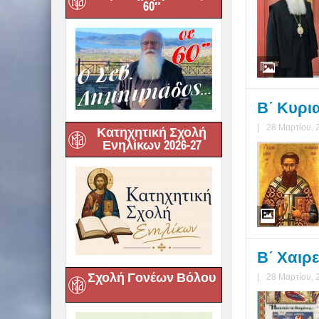
60″
Β΄ Κυρι
|
28 Μαρτίου, 
Κατηχητική Σχολή
Ενηλίκων 2026-27
Β΄ Χαιρε
Σχολή Γονέων Βόλου
|
28 Μαρτίου, 