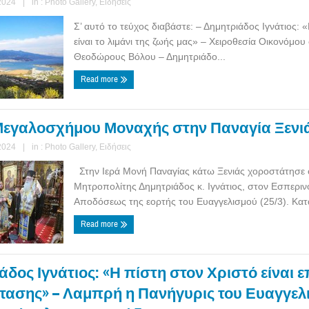
2024
|
in :
Photo Gallery
,
Ειδήσεις
Σ’ αυτό το τεύχος διαβάστε: – Δημητριάδος Ιγνάτιος: 
είναι το λιμάνι της ζωής μας» – Χειροθεσία Οικονόμου
Θεοδώρους Βόλου – Δημητριάδο...
Read more
εγαλοσχήμου Μοναχής στην Παναγία Ξενι
2024
|
in :
Photo Gallery
,
Ειδήσεις
Στην Ιερά Μονή Παναγίας κάτω Ξενιάς χοροστάτησε 
Μητροπολίτης Δημητριάδος κ. Ιγνάτιος, στον Εσπεριν
Αποδόσεως της εορτής του Ευαγγελισμού (25/3). Κατά 
Read more
δος Ιγνάτιος: «Η πίστη στον Χριστό είναι ε
ασης» – Λαμπρή η Πανήγυρις του Ευαγγελ