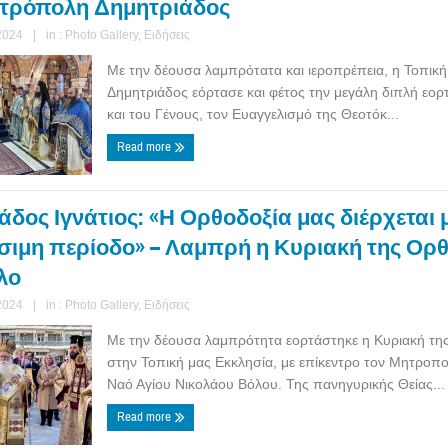
τρόπολη Δημητριάδος
2024
|
in :
Photo Gallery
,
Ειδήσεις
Με την δέουσα λαμπρότατα και ιεροπρέπεια, η Τοπική
Δημητριάδος εόρτασε και φέτος την μεγάλη διπλή εορ
και του Γένους, τον Ευαγγελισμό της Θεοτόκ...
Read more
δος Ιγνάτιος: «Η Ορθοδοξία μας διέρχεται 
ιμη περίοδο» – Λαμπρή η Κυριακή της Ορθ
λο
2024
|
in :
Photo Gallery
,
Ειδήσεις
Με την δέουσα λαμπρότητα εορτάστηκε η Κυριακή τη
στην Τοπική μας Εκκλησία, με επίκεντρο τον Μητροπολ
Ναό Αγίου Νικολάου Βόλου. Της πανηγυρικής Θείας...
Read more