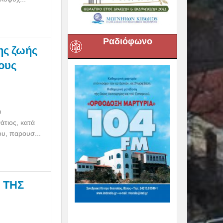
Ραδιόφωνο
της ζωής
ους
υ
άτιος, κατά
ου, παρουσ...
Η ΤΗΣ