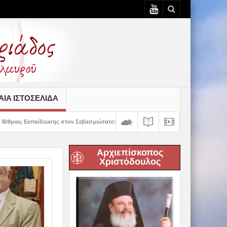
ΙΆ ΙΣΤΟΣΕΛΊΔΑ
στον Σεβασμιώτατο
Δημητριάδος Ιγνάτιος: «Ο Χριστός μάς έδειξε το μέλλον
Αρχιεπίσκοπος
Χριστόδουλος