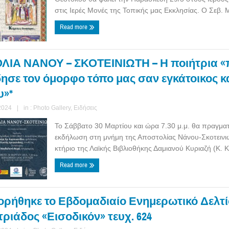
στις Ιερές Μονές της Τοπικής μας Εκκλησίας. Ο Σεβ. Μ
Read more
ΙΑ ΝΑΝΟΥ – ΣΚΟΤΕΙΝΙΩΤΗ – Η ποιήτρια «
ησε τον όμορφο τόπο μας σαν εγκάτοικος κ
υ»*
2024
|
in :
Photo Gallery
,
Ειδήσεις
Το Σάββατο 30 Μαρτίου και ώρα 7.30 μ.μ. θα πραγμα
εκδήλωση στη μνήμη της Αποστολίας Νάνου-Σκοτεινι
κτήριο της Λαϊκής Βιβλιοθήκης Δαμιανού Κυριαζή (Κ. Κ
Read more
ρήθηκε το Εβδομαδιαίο Ενημερωτικό Δελτίο 
ριάδος «Εισοδικόν» τευχ. 624