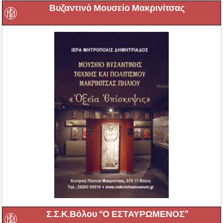
Βυζαντινό Μουσείο Μακρινίτσας
Σ.Σ.Κ.Βόλου “Ο ΕΣΤΑΥΡΩΜΕΝΟΣ”