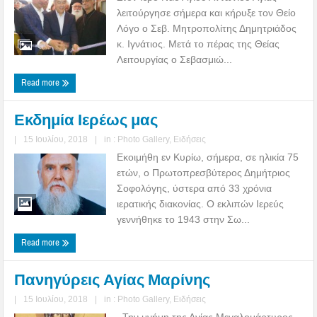
λειτούργησε σήμερα και κήρυξε τον Θείο
Λόγο ο Σεβ. Μητροπολίτης Δημητριάδος
κ. Ιγνάτιος. Μετά το πέρας της Θείας
Λειτουργίας ο Σεβασμιώ...
Read more
Εκδημία Ιερέως μας
|
15 Ιουλίου, 2018
|
in :
Photo Gallery
,
Ειδήσεις
Εκοιμήθη εν Κυρίω, σήμερα, σε ηλικία 75
ετών, ο Πρωτοπρεσβύτερος Δημήτριος
Σοφολόγης, ύστερα από 33 χρόνια
ιερατικής διακονίας. Ο εκλιπών Ιερεύς
γεννήθηκε το 1943 στην Σω...
Read more
Πανηγύρεις Αγίας Μαρίνης
|
15 Ιουλίου, 2018
|
in :
Photo Gallery
,
Ειδήσεις
Την μνήμη της Αγίας Μεγαλομάρτυρος