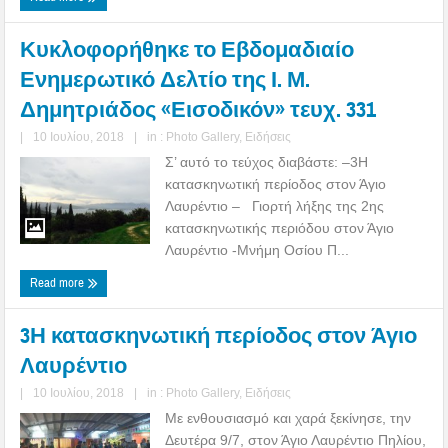
Κυκλοφορήθηκε το Εβδομαδιαίο
Ενημερωτικό Δελτίο της Ι. Μ.
Δημητριάδος «Εισοδικόν» τευχ. 331
|
10 Ιουλίου, 2018
|
in :
Photo Gallery
,
Ειδήσεις
Σ’ αυτό το τεύχος διαβάστε: –3Η
κατασκηνωτική περίοδος στον Άγιο
Λαυρέντιο – Γιορτή λήξης της 2ης
κατασκηνωτικής περιόδου στον Άγιο
Λαυρέντιο -Μνήμη Οσίου Π...
Read more
3Η κατασκηνωτική περίοδος στον Άγιο
Λαυρέντιο
|
10 Ιουλίου, 2018
|
in :
Photo Gallery
,
Ειδήσεις
Με ενθουσιασμό και χαρά ξεκίνησε, την
Δευτέρα 9/7, στον Άγιο Λαυρέντιο Πηλίου,