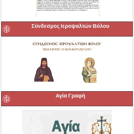
Σύνδεσμος Ιεροψαλτών Βόλου
Αγία Γραφή