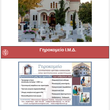
Γηροκομείο Ι.Μ.Δ.