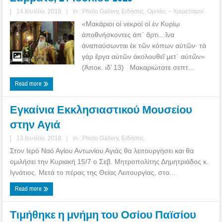
|
14 Ιουλίου, 2018
|
in :
Photo Gallery
,
Ειδήσεις
,
Ομιλίες – Χαιρετισμοί
«Μακάριοι οἱ νεκροί οἱ ἐν Κυρίῳ
ἀποθνήσκοντες ἀπ᾿ ἄρτι…ἵνα
ἀναπαύσωνται ἐκ τῶν κόπων αὐτῶν· τά
γάρ ἔργα αὐτῶν ἀκολουθεῖ μετ᾿ αὐτῶν»
(Ἀποκ. ιδ’ 13) Μακαριώτατε σεπτ...
Read more
Εγκαίνια Εκκλησιαστικού Μουσείου
στην Αγιά
|
13 Ιουλίου, 2018
|
in :
Photo Gallery
,
Ειδήσεις
Στον Ιερό Ναό Αγίου Αντωνίου Αγιάς θα λειτουργήσει και θα
ομιλήσει την Κυριακή 15/7 ο Σεβ. Μητροπολίτης Δημητριάδος κ.
Ιγνάτιος. Μετά το πέρας της Θείας Λειτουργίας, στο...
Read more
Τιμήθηκε η μνήμη του Οσίου Παϊσίου