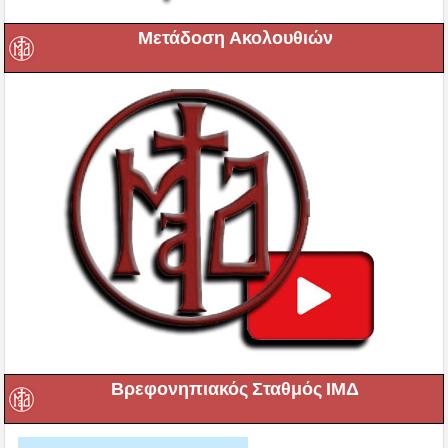
Μετάδοση Ακολουθιών
Βρεφονηπιακός Σταθμός ΙΜΔ