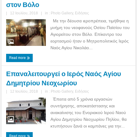
στον Βόλο
|
12 Ιουλίου, 2018
|
in :
Photo Gallery
,
Ειδήσεις
Με την δέουσα ιεροπρέπεια, τιμήθηκε η
μνήμη του νεοφανούς Οσίου Παϊσίου του
Αγιορείτου στον Βόλο. Επίκεντρο του
εορτασμού ήταν ο Μητροπολιτικός Ιερός
Ναός Αγίου Νικολάο...
Read more
Επαναλειτουργεί ο Ιερός Ναός Αγίου
Δημητρίου Νεοχωρίου
|
12 Ιουλίου, 2018
|
in :
Photo Gallery
,
Ειδήσεις
Έπειτα από 5 χρόνια εργασιών
συντήρησης, αποκατάστασης και
ανακαίνισης του Ενοριακού Ιερού Ναού
Αγίου Δημητρίου Νεοχωρίου Πηλίου, θα
κτυπήσουν ξανά οι καμπάνες για την...
Read more