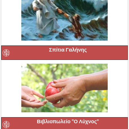
Σπίτια Γαλήνης
Βιβλιοπωλείο ”Ο Λύχνος”