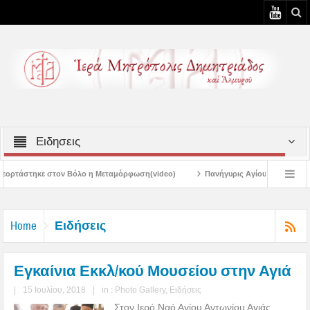
Ειδησεις
λο η Μεταμόρφωση(video)
Πανήγυρις Αγίου Καλλινίκου Μητροπολίτου Εδέσση
Πανηγύρεις Μεταμορφώσεως – 4η Αυγουστιάτικη Παράκληση στην Μεταμό
Ειδήσεις
Home
Εγκαίνια Εκκλ/κού Μουσείου στην Αγιά
|
15 Ιουλίου, 2018
|
in :
Photo Gallery
,
Ειδήσεις
Στον Ιερό Ναό Αγίου Αντωνίου Αγιάς