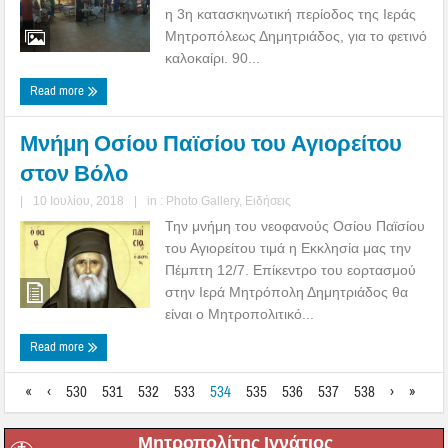
η 3η κατασκηνωτική περίοδος της Ιεράς
Μητροπόλεως Δημητριάδος, για το φετινό
καλοκαίρι. 90...
Read more
Μνήμη Οσίου Παϊσίου του Αγιορείτου
στον Βόλο
|
10 Ιουλίου, 2018
|
in :
Photo Gallery
,
Ειδήσεις
Την μνήμη του νεοφανούς Οσίου Παϊσίου
του Αγιορείτου τιμά η Εκκλησία μας την
Πέμπτη 12/7. Επίκεντρο του εορτασμού
στην Ιερά Μητρόπολη Δημητριάδος θα
είναι ο Μητροπολιτικό...
Read more
«
‹
530
531
532
533
534
535
536
537
538
›
»
Μητροπολίτης Ιγνάτιος