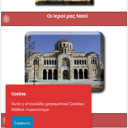
Οι Ιεροί μας Ναοί
Cookies
Εικονική περιήγηση στο
Αυτή η ιστοσελίδα χρησιμοποιεί Cookies:
Μητροπολιτικό Ναό
Μάθετε περισσότερα
Οι Ιερές μας Μονές
Συμφωνώ