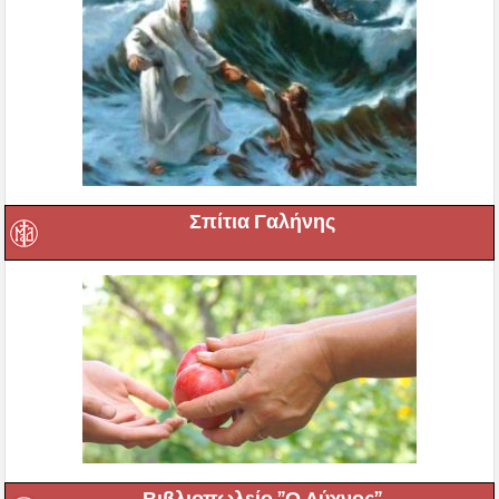
Σπίτια Γαλήνης
Βιβλιοπωλείο ”Ο Λύχνος”