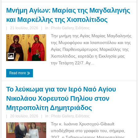
Μνήμη Αγίων: Μαρίας της Μαγδαληνής
και Μαρκέλλης της Χιοπολίτιδος
|
21 Ιουλίου, 2026
|
in :
Photo Gallery
,
Ειδήσεις
Την μνήμη της Αγίας Μαρίας Μαγδαληνής
της Μυροφόρου και Ισαποστόλου και της
Αγίας Παρθενομάρτυρος Μαρκέλλης της
Χιοπολίτιδος, εορτάζει η Εκκλησία μας
την Τετάρτη 22/7. Αγ...
Read more
Το λεύκωμα για τον Ιερό Ναό Αγίου
Νικολάου Χορευτού Πηλίου στον
Μητροπολίτη Δημητριάδος
|
20 Ιουλίου, 2026
|
in :
Photo Gallery
,
Ειδήσεις
Την κ. Ιωάννα Χρυσοχού-Gibault
υποδέχθηκε στο γραφείο του, σήμερα,
20/7, ο Σεβασμιώτατος Μητροπολίτης