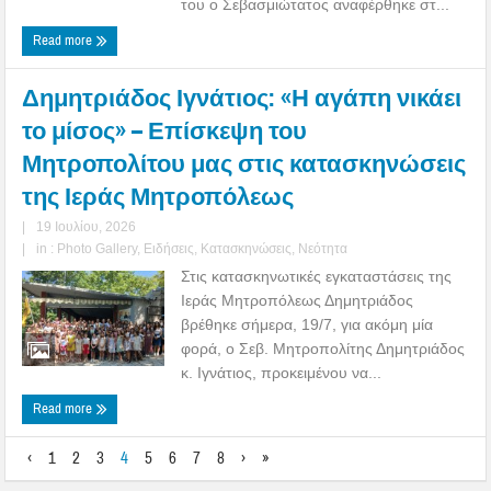
του ο Σεβασμιώτατος αναφέρθηκε στ...
Read more
Δημητριάδος Ιγνάτιος: «Η αγάπη νικάει
το μίσος» – Επίσκεψη του
Μητροπολίτου μας στις κατασκηνώσεις
της Ιεράς Μητροπόλεως
|
19 Ιουλίου, 2026
|
in :
Photo Gallery
,
Ειδήσεις
,
Κατασκηνώσεις
,
Νεότητα
Στις κατασκηνωτικές εγκαταστάσεις της
Ιεράς Μητροπόλεως Δημητριάδος
βρέθηκε σήμερα, 19/7, για ακόμη μία
φορά, ο Σεβ. Μητροπολίτης Δημητριάδος
κ. Ιγνάτιος, προκειμένου να...
Read more
‹
1
2
3
4
5
6
7
8
›
»