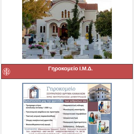
Γηροκομείο Ι.Μ.Δ.