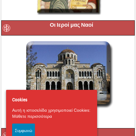
Οι Ιεροί μας Ναοί
Cookies
Αυτή η ιστοσελίδα χρησιμοποιεί Cookies:
Εικονική περιήγηση στο
Μάθετε περισσότερα
Μητροπολιτικό Ναό
Συμφωνώ
Οι Ιερές μας Μονές