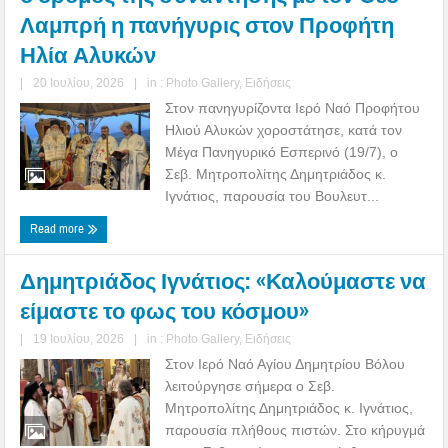
Λαμπρή η πανήγυρις στον Προφήτη
Ηλία Αλυκών
|
20 Ιουλίου, 2026
|
in :
Photo Gallery
,
Ειδήσεις
Στον πανηγυρίζοντα Ιερό Ναό Προφήτου
Ηλιού Αλυκών χοροστάτησε, κατά τον
Μέγα Πανηγυρικό Εσπερινό (19/7), ο
Σεβ. Μητροπολίτης Δημητριάδος κ.
Ιγνάτιος, παρουσία του Βουλευτ...
Read more
Δημητριάδος Ιγνάτιος: «Καλούμαστε να
είμαστε το φως του κόσμου»
|
19 Ιουλίου, 2026
|
in :
Photo Gallery
,
Ειδήσεις
Στον Ιερό Ναό Αγίου Δημητρίου Βόλου
λειτούργησε σήμερα ο Σεβ.
Μητροπολίτης Δημητριάδος κ. Ιγνάτιος,
παρουσία πλήθους πιστών. Στο κήρυγμά