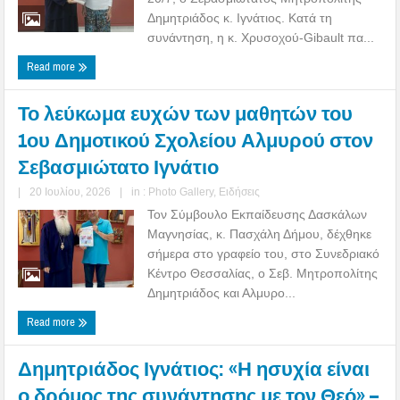
Δημητριάδος κ. Ιγνάτιος. Κατά τη
συνάντηση, η κ. Χρυσοχού-Gibault πα...
Read more
Το λεύκωμα ευχών των μαθητών του
1ου Δημοτικού Σχολείου Αλμυρού στον
Σεβασμιώτατο Ιγνάτιο
|
20 Ιουλίου, 2026
|
in :
Photo Gallery
,
Ειδήσεις
Τον Σύμβουλο Εκπαίδευσης Δασκάλων
Μαγνησίας, κ. Πασχάλη Δήμου, δέχθηκε
σήμερα στο γραφείο του, στο Συνεδριακό
Κέντρο Θεσσαλίας, ο Σεβ. Μητροπολίτης
Δημητριάδος και Αλμυρο...
Read more
Δημητριάδος Ιγνάτιος: «Η ησυχία είναι
ο δρόμος της συνάντησης με τον Θεό» –