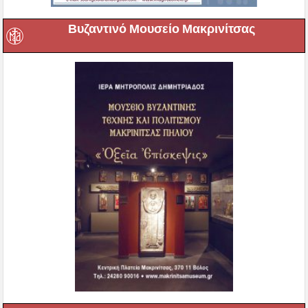
Βυζαντινό Μουσείο Μακρινίτσας