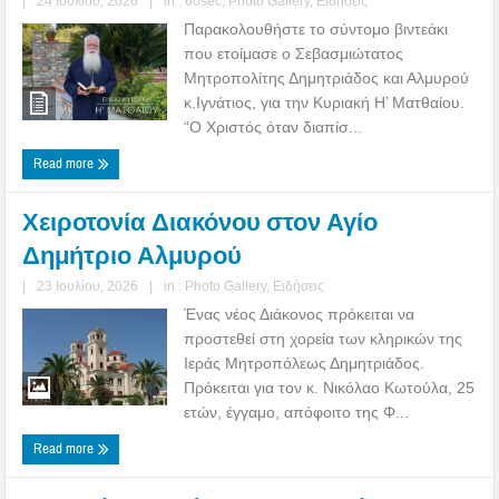
|
24 Ιουλίου, 2026
|
in :
60sec
,
Photo Gallery
,
Ειδήσεις
Παρακολουθήστε το σύντομο βιντεάκι
που ετοίμασε ο Σεβασμιώτατος
Μητροπολίτης Δημητριάδος και Αλμυρού
κ.Ιγνάτιος, για την Κυριακή Η’ Ματθαίου.
“Ο Χριστός όταν διαπίσ...
Read more
Χειροτονία Διακόνου στον Αγίο
Δημήτριο Αλμυρού
|
23 Ιουλίου, 2026
|
in :
Photo Gallery
,
Ειδήσεις
Ένας νέος Διάκονος πρόκειται να
προστεθεί στη χορεία των κληρικών της
Ιεράς Μητροπόλεως Δημητριάδος.
Πρόκειται για τον κ. Νικόλαο Κωτούλα, 25
ετών, έγγαμο, απόφοιτο της Φ...
Read more