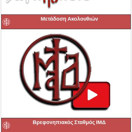
Μετάδοση Ακολουθιών
Βρεφονηπιακός Σταθμός ΙΜΔ