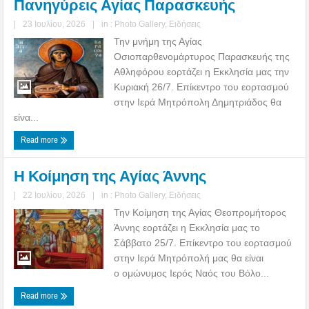
Πανηγύρεις Αγίας Παρασκευής
|
23 Ιουλίου, 2026
|
in :
Photo Gallery
,
Ειδήσεις
Την μνήμη της Αγίας
Οσιοπαρθενομάρτυρος Παρασκευής της
Αθληφόρου εορτάζει η Εκκλησία μας την
Κυριακή 26/7. Επίκεντρο του εορτασμού
στην Ιερά Μητρόπολη Δημητριάδος θα
είνα...
Read more
Η Κοίμηση της Αγίας Άννης
|
22 Ιουλίου, 2026
|
in :
Photo Gallery
,
Ειδήσεις
Την Κοίμηση της Αγίας Θεοπρομήτορος
Άννης εορτάζει η Εκκλησία μας το
Σάββατο 25/7. Επίκεντρο του εορτασμού
στην Ιερά Μητρόπολή μας θα είναι
ο ομώνυμος Ιερός Ναός του Βόλο...
Read more