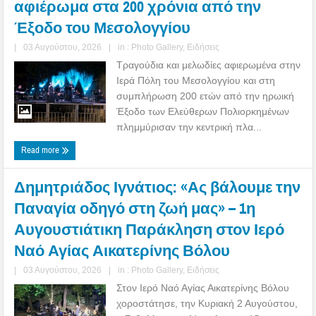
αφιέρωμα στα 200 χρόνια από την
Έξοδο του Μεσολογγίου
|
03 Αυγούστου, 2026
|
in :
Photo Gallery
,
Ειδήσεις
Τραγούδια και μελωδίες αφιερωμένα στην
Ιερά Πόλη του Μεσολογγίου και στη
συμπλήρωση 200 ετών από την ηρωική
Έξοδο των Ελεύθερων Πολιορκημένων
πλημμύρισαν την κεντρική πλα...
Read more
Δημητριάδος Ιγνάτιος: «Ας βάλουμε την
Παναγία οδηγό στη ζωή μας» – 1η
Αυγουστιάτικη Παράκληση στον Ιερό
Ναό Αγίας Αικατερίνης Βόλου
|
03 Αυγούστου, 2026
|
in :
Photo Gallery
,
Ειδήσεις
Στον Ιερό Ναό Αγίας Αικατερίνης Βόλου
χοροστάτησε, την Κυριακή 2 Αυγούστου,