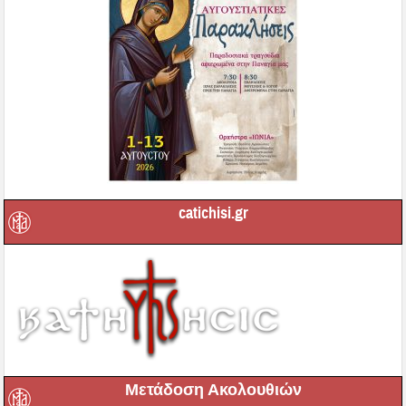
catichisi.gr
Μετάδοση Ακολουθιών