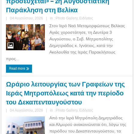
προσεύχεται» – 2η Αυγουστιάτικη
Παράκληση στη Βελίκα
|
04 Αυγούστου, 2026
|
in :
Photo Gallery
,
Ειδήσεις
Στον Ιερό Ναό Μεταμορφώσεως Βελίκας
Αγιάς χοροστάτησε, τη Δευτέρα 3
Αυγούστου, ο Σεβ. Μητροπολίτης
Δημητριάδος κ. Ιγνάτιος, κατά την
Ακολουθία της Ιεράς Παρακλήσεως
προς...
Read more
Ωράριο λειτουργίας των Γραφείων της
Ιεράς Μητροπόλεως κατά την περίοδο
του Δεκαπενταυγούστου
|
04 Αυγούστου, 2026
|
in :
Photo Gallery
,
Ειδήσεις
Από την Ιερά Μητρόπολη Δημητριάδος
και Αλμυρού ανακοινώνεται ότι, λόγω της
περιόδου του Δεκαπενταυγούστου, τα