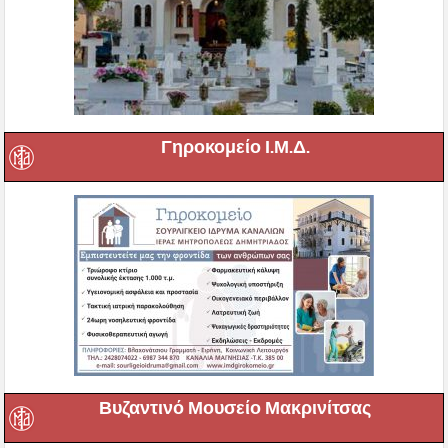
Γηροκομείο Ι.Μ.Δ.
Βυζαντινό Μουσείο Μακρινίτσας