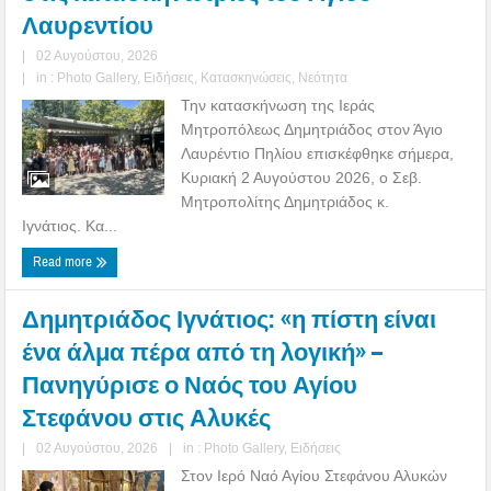
Λαυρεντίου
|
02 Αυγούστου, 2026
|
in :
Photo Gallery
,
Ειδήσεις
,
Κατασκηνώσεις
,
Νεότητα
Την κατασκήνωση της Ιεράς
Μητροπόλεως Δημητριάδος στον Άγιο
Λαυρέντιο Πηλίου επισκέφθηκε σήμερα,
Κυριακή 2 Αυγούστου 2026, ο Σεβ.
Μητροπολίτης Δημητριάδος κ.
Ιγνάτιος. Κα...
Read more
Δημητριάδος Ιγνάτιος: «η πίστη είναι
ένα άλμα πέρα από τη λογική» –
Πανηγύρισε ο Ναός του Αγίου
Στεφάνου στις Αλυκές
|
02 Αυγούστου, 2026
|
in :
Photo Gallery
,
Ειδήσεις
Στον Ιερό Ναό Αγίου Στεφάνου Αλυκών