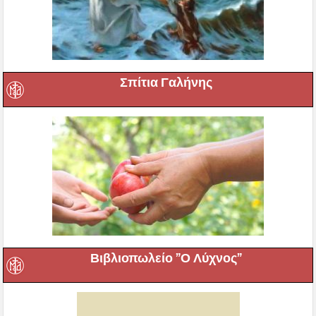
Σπίτια Γαλήνης
Βιβλιοπωλείο ”Ο Λύχνος”