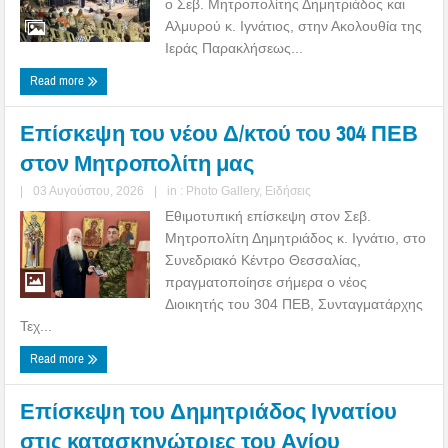
ο Σεβ. Μητροπολίτης Δημητριάδος και
Αλμυρού κ. Ιγνάτιος, στην Ακολουθία της
Ιεράς Παρακλήσεως...
Read more
Επίσκεψη του νέου Δ/κτού του 304 ΠΕΒ
στον Μητροπολίτη μας
|
03 Αυγούστου, 2026
|
in :
Photo Gallery
,
Ειδήσεις
Εθιμοτυπική επίσκεψη στον Σεβ.
Μητροπολίτη Δημητριάδος κ. Ιγνάτιο, στο
Συνεδριακό Κέντρο Θεσσαλίας,
πραγματοποίησε σήμερα ο νέος
Διοικητής του 304 ΠΕΒ, Συνταγματάρχης
Τεχ...
Read more
Επίσκεψη του Δημητριάδος Ιγνατίου
στις κατασκηνώτριες του Αγίου