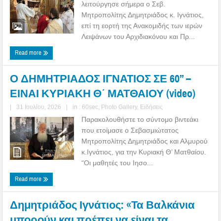
λειτούργησε σήμερα ο Σεβ.
Μητροπολίτης Δημητριάδος κ. Ιγνάτιος,
επί τη εορτή της Ανακομιδής των ιερών
Λειψάνων του Αρχιδιακόνου και Πρ...
Read more
Ο ΔΗΜΗΤΡΙΑΔΟΣ ΙΓΝΑΤΙΟΣ ΣΕ 60’’ –
ΕΙΝΑΙ ΚΥΡΙΑΚΗ Θ΄ ΜΑΤΘΑΙΟΥ (video)
|
31 Ιουλίου, 2026
|
in :
60sec
,
Photo Gallery
,
Ειδήσεις
Παρακολουθήστε το σύντομο βιντεάκι
που ετοίμασε ο Σεβασμιώτατος
Μητροπολίτης Δημητριάδος και Αλμυρού
κ.Ιγνάτιος, για την Κυριακή Θ’ Ματθαίου.
“Οι μαθητές του Ιησο...
Read more
Δημητριάδος Ιγνάτιος: «Τα Βαλκάνια
μπορούν και πρέπει να είναι τα