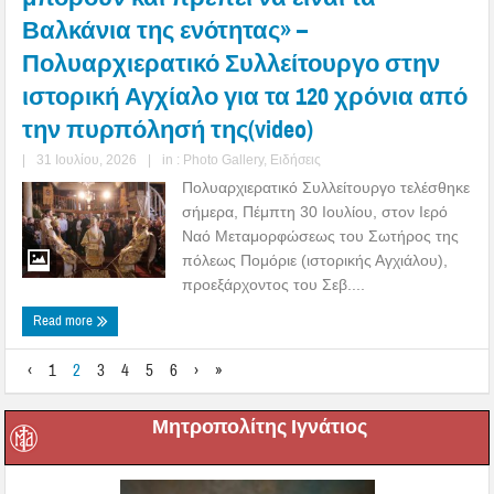
Βαλκάνια της ενότητας» –
Πολυαρχιερατικό Συλλείτουργο στην
ιστορική Αγχίαλο για τα 120 χρόνια από
την πυρπόλησή της(video)
|
31 Ιουλίου, 2026
|
in :
Photo Gallery
,
Ειδήσεις
Πολυαρχιερατικό Συλλείτουργο τελέσθηκε
σήμερα, Πέμπτη 30 Ιουλίου, στον Ιερό
Ναό Μεταμορφώσεως του Σωτήρος της
πόλεως Πομόριε (ιστορικής Αγχιάλου),
προεξάρχοντος του Σεβ....
Read more
‹
1
2
3
4
5
6
›
»
Μητροπολίτης Ιγνάτιος