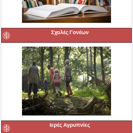
Σχολές Γονέων
Ιερές Αγρυπνίες