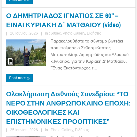
Ο ΔΗΜΗΤΡΙΑΔΟΣ ΙΓΝΑΤΙΟΣ ΣΕ 60’’ –
ΕΙΝΑΙ ΚΥΡΙΑΚΗ Δ΄ ΜΑΤΘΑΙΟΥ (video)
|
26 Ιουνίου, 2026
|
in :
60sec
,
Photo Gallery
,
Ειδήσεις
Παρακολουθήστε το σύντομο βιντεάκι
που ετοίμασε ο Σεβασμιώτατος
Μητροπολίτης Δημητριάδος και Αλμυρού
κ.Ιγνάτιος, για την Κυριακή Δ’ Ματθαίου.
“Ένας Εκατόνταρχος ε...
Read more
Ολοκλήρωση Διεθνούς Συνεδρίου: “ΤΟ
ΝΕΡΟ ΣΤΗΝ ΑΝΘΡΩΠΟΚΑΙΝΟ ΕΠΟΧΗ:
ΟΙΚΟΘΕΟΛΟΓΙΚΕΣ ΚΑΙ
ΕΠΙΣΤΗΜΟΝΙΚΕΣ ΠΡΟΟΠΤΙΚΕΣ”
|
25 Ιουνίου, 2026
|
in :
Photo Gallery
,
Ειδήσεις