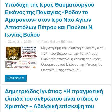
Υποδοχή της Ιεράς Θαυματουργού
Εικόνος της Παναγίας «Ρόδον το
Αμάραντον» στον Ιερό Ναό Αγίων
Αποστόλων Πέτρου και Παύλου Ν.
Ιωνίας Βόλου
|
22 Ιουνίου, 2026
|
in :
Photo Gallery
,
Ειδήσεις
Μεγίστη τιμή και ιδιαίτερη ευλογία για την
πόλη του Βόλου και την Τοπική μας
Εκκλησία αποτελεί η έλευση της Ιεράς
Θαυματουργού Εικόνος της Υπεραγίας
Θεοτόκου, της επονομα...
Read more
Δημητριάδος Ιγνάτιος: «Η πραγματική
ελπίδα του ανθρώπου είναι ο ίδιος ο
Χριστός» – Αδελφική επίσκεψη του