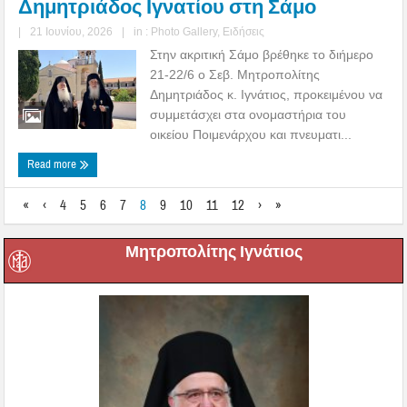
Δημητριάδος Ιγνατίου στη Σάμο
|
21 Ιουνίου, 2026
|
in :
Photo Gallery
,
Ειδήσεις
Στην ακριτική Σάμο βρέθηκε το διήμερο
21-22/6 ο Σεβ. Μητροπολίτης
Δημητριάδος κ. Ιγνάτιος, προκειμένου να
συμμετάσχει στα ονομαστήρια του
οικείου Ποιμενάρχου και πνευματι...
Read more
«
‹
4
5
6
7
8
9
10
11
12
›
»
Μητροπολίτης Ιγνάτιος