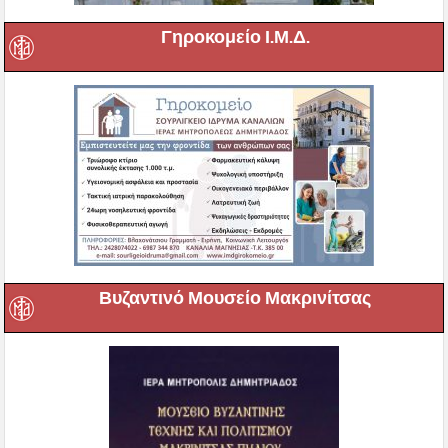
Γηροκομείο Ι.Μ.Δ.
Βυζαντινό Μουσείο Μακρινίτσας