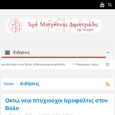
Ειδησεις
λο η Μεταμόρφωση(video)
Πανήγυρις Αγίου Καλλινίκου Μητροπολίτου Εδέσση
Πανηγύρεις Μεταμορφώσεως – 4η Αυγουστιάτικη Παράκληση στην Μεταμό
Ειδήσεις
Home
Οκτώ νέοι πτυχιούχοι Ιεροψάλτες στον
Βόλο