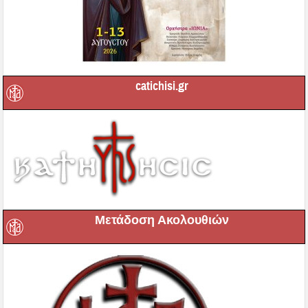
catichisi.gr
Μετάδοση Ακολουθιών