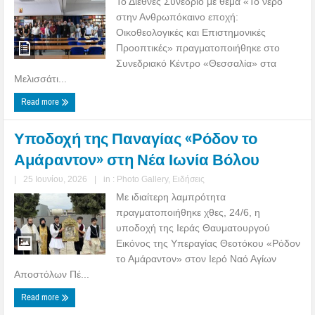
Το Διεθνές Συνέδριο με θέμα «Το νερό
στην Ανθρωπόκαινο εποχή:
Οικοθεολογικές και Επιστημονικές
Προοπτικές» πραγματοποιήθηκε στο
Συνεδριακό Κέντρο «Θεσσαλία» στα
Μελισσάτι...
Read more
Υποδοχή της Παναγίας «Ρόδον το
Αμάραντον» στη Νέα Ιωνία Βόλου
|
25 Ιουνίου, 2026
|
in :
Photo Gallery
,
Ειδήσεις
Με ιδιαίτερη λαμπρότητα
πραγματοποιήθηκε χθες, 24/6, η
υποδοχή της Ιεράς Θαυματουργού
Εικόνος της Υπεραγίας Θεοτόκου «Ρόδον
το Αμάραντον» στον Ιερό Ναό Αγίων
Αποστόλων Πέ...
Read more