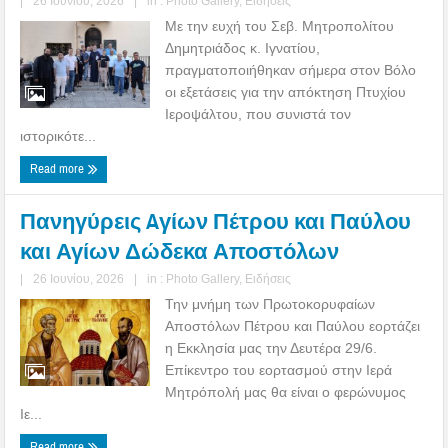
|
26 Ιουνίου, 2026
|
in :
Photo Gallery
,
Ειδήσεις
Με την ευχή του Σεβ. Μητροπολίτου
Δημητριάδος κ. Ιγνατίου,
πραγματοποιήθηκαν σήμερα στον Βόλο
οι εξετάσεις για την απόκτηση Πτυχίου
Ιεροψάλτου, που συνιστά τον
ιστορικότε...
Read more
Πανηγύρεις Aγίων Πέτρου και Παύλου
και Αγίων Δώδεκα Αποστόλων
|
26 Ιουνίου, 2026
|
in :
Photo Gallery
,
Ειδήσεις
Την μνήμη των Πρωτοκορυφαίων
Αποστόλων Πέτρου και Παύλου εορτάζει
η Εκκλησία μας την Δευτέρα 29/6.
Επίκεντρο του εορτασμού στην Ιερά
Μητρόπολή μας θα είναι ο φερώνυμος
Ιε...
Read more