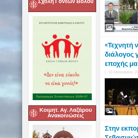
Σχολή Γονέων Βόλου
«Τεχνητή ν
διάλογος γ
εποχής μας
|
31 Ιανουαρίου, 2
Κοιμητ. Αγ. Λαζάρου
Ανακοινώσεις
Στην εκπο
Σεβασμιώτ