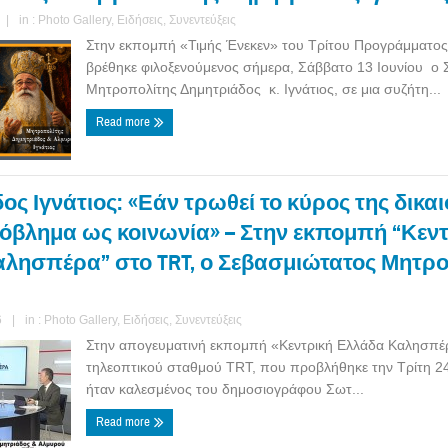
|
in :
Photo Gallery
,
Ειδήσεις
,
Συνεντεύξεις
Στην εκπομπή «Τιμής Ένεκεν» του Τρίτου Προγράμματος
βρέθηκε φιλοξενούμενος σήμερα, Σάββατο 13 Ιουνίου ο 
Μητροπολίτης Δημητριάδος κ. Ιγνάτιος, σε μια συζήτη...
Read more
ς Ιγνάτιος: «Εάν τρωθεί το κύρος της δικα
όβλημα ως κοινωνία» – Στην εκπομπή “Κεν
λησπέρα” στο TRT, ο Σεβασμιώτατος Μητρο
6
|
in :
Photo Gallery
,
Ειδήσεις
,
Συνεντεύξεις
Στην απογευματινή εκπομπή «Κεντρική Ελλάδα Καλησπέ
τηλεοπτικού σταθμού TRT, που προβλήθηκε την Τρίτη 2
ήταν καλεσμένος του δημοσιογράφου Σωτ...
Read more