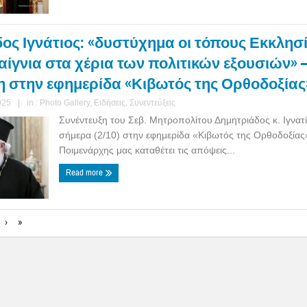
ος Ιγνάτιος: «δυστύχημα οι τόπους Εκκλησί
αίγνια στα χέρια των πολιτικών εξουσιών» 
η στην εφημερίδα «Κιβωτός της Ορθοδοξίας
025
|
in :
Photo Gallery
,
Ειδήσεις
,
Συνεντεύξεις
Συνέντευξη του Σεβ. Μητροπολίτου Δημητριάδος κ. Ιγνατ
σήμερα (2/10) στην εφημερίδα «Κιβωτός της Ορθοδοξίας
Ποιμενάρχης μας καταθέτει τις απόψεις...
Read more
›
»