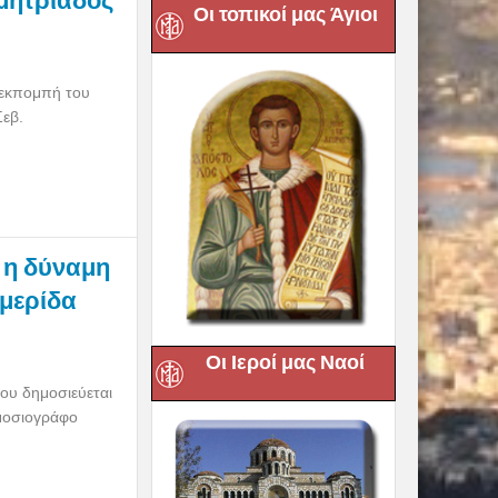
μητριάδος
Οι τοπικοί μας Άγιοι
 εκπομπή του
Σεβ.
ι η δύναμη
ημερίδα
Οι Ιεροί μας Ναοί
ίου δημοσιεύεται
ημοσιογράφο