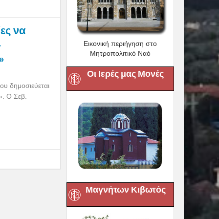
ες να
–
Εικονική περιήγηση στο
Μητροπολιτικό Ναό
»
Οι Ιερές μας Μονές
ίου δημοσιεύεται
». Ο Σεβ.
Μαγνήτων Κιβωτός