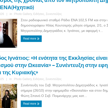
σμός της χρονιάς από τον Μητροπολίτη Δη
 ΕΝΑ(Ηχητικό)
026
|
in :
Photo Gallery
,
Ειδήσεις
,
Συνεντεύξεις
Στον ραδιοφωνικό σταθμό Ράδιο ΕΝΑ 102,5 FM και στην
δημοσιογράφου Ηλίας Κουτσερής μίλησε σήμερα, 2/1, ο 
Μητροπολίτης Δημητριάδος κ. Ιγνάτιος, με αφορμή τ...
Read more
ς Ιγνάτιος: «Η ενότητα της Εκκλησίας είνα
ισμού στην Ωκεανία» – Συνέντευξη στην εφ
 της Κυριακής»
025
|
in :
Photo Gallery
,
Ειδήσεις
,
Συνεντεύξεις
Συνέντευξη του Σεβ. Μητροπολίτου Δημητριάδος κ. Ιγνατ
σήμερα (26/10) στην εφημερίδα «Θεσσαλία» και στον δ
Φώτη Σπανό.Ο Σεβ. Ποιμενάρχης μας κατ...
Read more