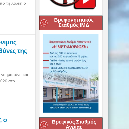
πό τη Χάλκη ο
Βρεφονηπιακός
Σταθμός ΙΜΔ
όνιμος
υθύνες της
 νοημοσύνη και
2026 στο
, ο
Βρεφικός Σταθμός
Αγριάς