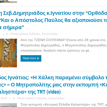
η Σεβ.Δημητριάδος κ.Ιγνατίου στην “Ορθόδ
 “Και ο Απόστολος Παύλος θα αξιοποιούσε τ
α σήμερα”
6
|
in :
Photo Gallery
,
Ειδήσεις
,
Συνεντεύξεις
Από την ΤΖΕΝΗ ΣΟΥΛΤΑΝΙΑ* Επειτα από 28 χρόνια στο…
Μητρόπολης Δημητριάδος, ο Μητροπολίτης Δημητριάδος κ
επαναπαύεται. Αναζητά πάντα τρόπους να φέ...
Read more
ος Ιγνάτιος: «Η Χάλκη παραμένει σύμβολο 
ς» – Ο Μητροπολίτης μας στην εκπομπή «Κ
λησπέρα» της TRT (video)
 2026
|
in :
Photo Gallery
,
Ειδήσεις
,
Συνεντεύξεις
Στην εκπομπή «Κεντρική Ελλάδα Καλησπέρα» της TRT, 