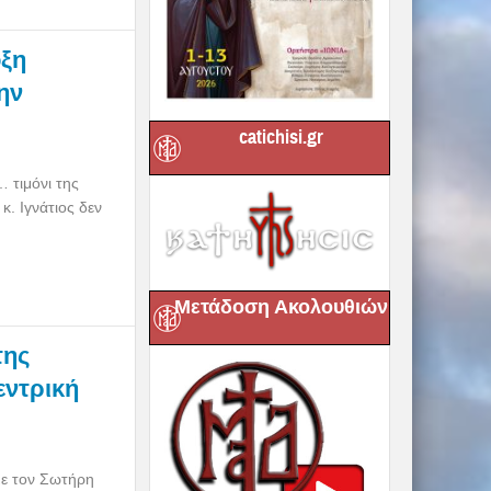
οξη
ην
catichisi.gr
 τιμόνι της
. Ιγνάτιος δεν
Μετάδοση Ακολουθιών
της
εντρική
με τον Σωτήρη