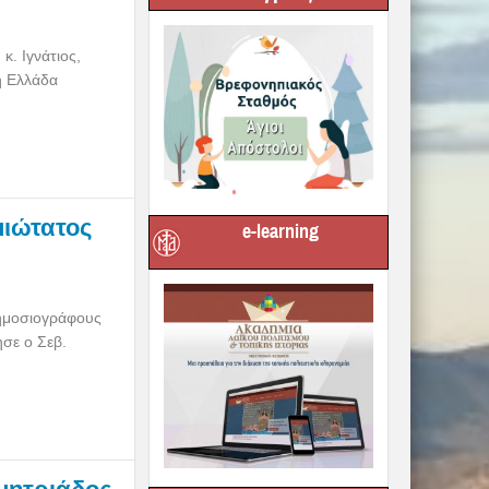
. Ιγνάτιος,
ή Ελλάδα
μιώτατος
e-learning
δημοσιογράφους
σε ο Σεβ.