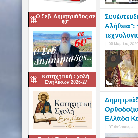
Συνέντευξ
Ο Σεβ. Δημητριάδος σε
60″
Αλήθεια”:
τεχνολογί
|
05 Μαρτίου, 202
Κατηχητική Σχολή
Ενηλίκων 2026-27
Δημητριάδ
Ορθοδοξία
Ελλάδα Κα
|
07 Φεβρουαρίου,