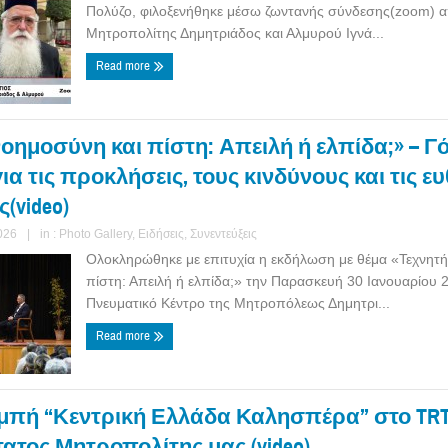
Πολύζο, φιλοξενήθηκε μέσω ζωντανής σύνδεσης(zoom) α
Μητροπολίτης Δημητριάδος και Αλμυρού Ιγνά...
Read more
οημοσύνη και πίστη: Απειλή ή ελπίδα;» – Γ
ια τις προκλήσεις, τους κινδύνους και τις ε
(video)
026
|
in :
Photo Gallery
,
Ειδήσεις
,
Συνεντεύξεις
Ολοκληρώθηκε με επιτυχία η εκδήλωση με θέμα «Τεχνητή
πίστη: Απειλή ή ελπίδα;» την Παρασκευή 30 Ιανουαρίου 
Πνευματικό Κέντρο της Μητροπόλεως Δημητρι...
Read more
μπή “Κεντρική Ελλάδα Καλησπέρα” στο TRT
ατος Μητροπολίτης μας (video)