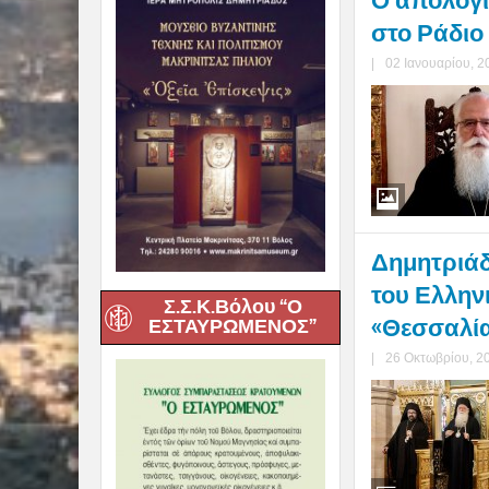
Ο απολογι
στο Ράδιο
|
02 Ιανουαρίου, 2
Δημητριάδο
του Ελλην
Σ.Σ.Κ.Βόλου “Ο
«Θεσσαλία
ΕΣΤΑΥΡΩΜΕΝΟΣ”
|
26 Οκτωβρίου, 2