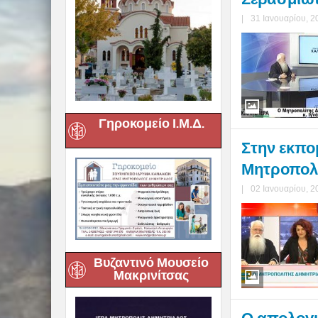
|
31 Ιανουαρίου, 2
Γηροκομείο Ι.Μ.Δ.
Στην εκπο
Μητροπολίτ
|
02 Ιανουαρίου, 2
Βυζαντινό Μουσείο
Μακρινίτσας