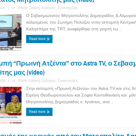
026
|
in :
Photo Gallery
,
Ειδήσεις
,
Συνεντεύξεις
Ο Σεβασμιώτατος Μητροπολίτης Δημητριάδος & Αλμυρού κ
καλεσμένος του Σωτήρη Πολύζου στην εκπομπή Κεντρικ
Καλησπέρα της TRT, αναφέρθηκε στη γιορτή τω...
Read more
μπή “Πρωινή Ατζέντα” στο Astra TV, ο Σεβασ
ης μας (video)
026
|
in :
Photo Gallery
,
Ειδήσεις
,
Συνεντεύξεις
Στην εκπομπή «Πρωινή Ατζέντα» του Astra TV και στις 
Ειρήνη Θεοδωροπούλου και Σοφία Κοντοθανάση και μίλη
Μητροπολίτης Δημητριάδος κ. Ιγνάτιος, ανα...
Read more