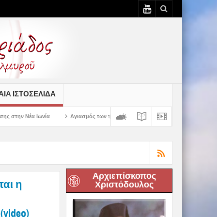
ΙΆ ΙΣΤΟΣΕΛΊΔΑ
Αγιασμός των πρώτων ολοκληρωμένων κελιών της Παλαιάς Ιεράς Μονής Πανα
Αρχιεπίσκοπος
ται η
Χριστόδουλος
video)