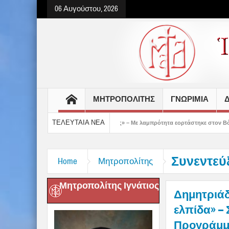
06 Αυγούστου, 2026
ΜΗΤΡΟΠΟΛΙΤΗΣ
ΓΝΩΡΙΜΙΑ
Δ
ΤΕΛΕΥΤΑΙΑ ΝΕΑ
μάς έδειξε το μέλλον μας» – Με λαμπρότητα εορτάστηκε στον Βόλο η Μεταμόρφωση(
Συνεντεύ
Home
Μητροπολίτης
Μητροπολίτης Ιγνάτιος
Δημητριάδ
ελπίδα» –
Προγράμμα