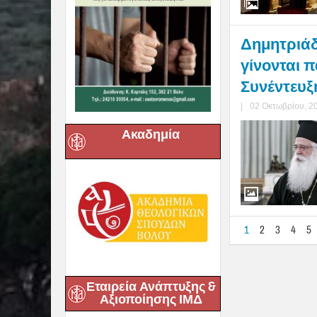
Δημητριάδ
γίνονται π
Συνέντευξ
|
02 Οκτωβρίου, 2
Ακαδημία
1
2
3
4
5
Εταιρεία Ανάπτυξης &
Αξιοποίησης ΙΜΔ