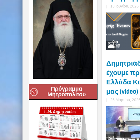
|
13 Ιουνίου, 2026
Δημητριάδο
έχουμε πρ
Ελλάδα Κα
Πρόγραμμα
μας (video)
Μητροπολίτου
|
26 Μαρτίου, 202