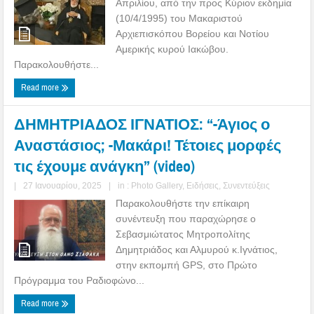
Απριλίου, από την προς Κύριον εκδημία
(10/4/1995) του Μακαριστού
Αρχιεπισκόπου Βορείου και Νοτίου
Αμερικής κυρού Ιακώβου.
Παρακολουθήστε...
Read more
ΔΗΜΗΤΡΙΑΔΟΣ ΙΓΝΑΤΙΟΣ: “-Άγιος ο
Αναστάσιος; -Μακάρι! Τέτοιες μορφές
τις έχουμε ανάγκη” (video)
|
27 Ιανουαρίου, 2025
|
in :
Photo Gallery
,
Ειδήσεις
,
Συνεντεύξεις
Παρακολουθήστε την επίκαιρη
συνέντευξη που παραχώρησε ο
Σεβασμιώτατος Μητροπολίτης
Δημητριάδος και Αλμυρού κ.Ιγνάτιος,
στην εκπομπή GPS, στο Πρώτο
Πρόγραμμα του Ραδιοφώνο...
Read more