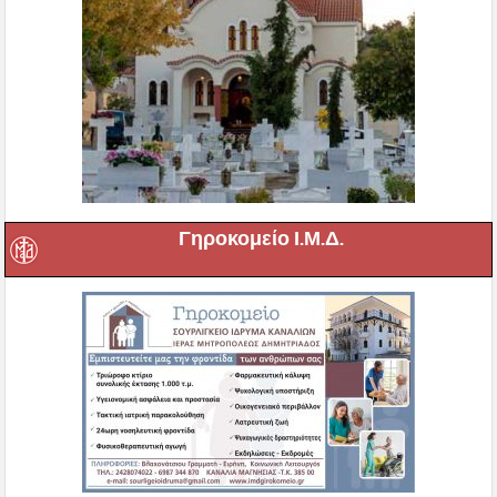
Γηροκομείο Ι.Μ.Δ.