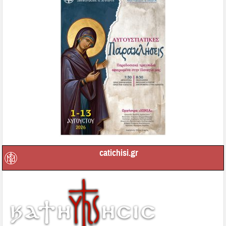
catichisi.gr