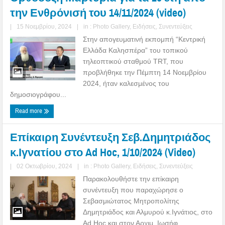
την Ενθρόνισή του 14/11/2024 (video)
|
15 Νοεμβρίου, 2024
|
in :
Photo Gallery
,
Ειδήσεις
,
Συνεντεύξεις
Στην απογευματινή εκπομπή “Κεντρική
Ελλάδα Καλησπέρα” του τοπικού
τηλεοπτικού σταθμού TRT, που
προβλήθηκε την Πέμπτη 14 Νοεμβρίου
2024, ήταν καλεσμένος του
δημοσιογράφου...
Read more
Επίκαιρη Συνέντευξη Σεβ.Δημητριάδος
κ.Ιγνατίου στο Ad Hoc, 1/10/2024 (Video)
|
02 Οκτωβρίου, 2024
|
in :
Photo Gallery
,
Ειδήσεις
,
Συνεντεύξεις
Παρακολουθήστε την επίκαιρη
συνέντευξη που παραχώρησε ο
Σεβασμιώτατος Μητροπολίτης
Δημητριάδος και Αλμυρού κ.Ιγνάτιος, στο
Ad Hoc και στον Αρχιμ. Ιωσήφ