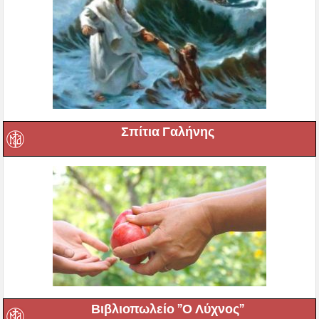
Σπίτια Γαλήνης
Βιβλιοπωλείο ”Ο Λύχνος”