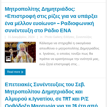
Μητροπολίτης Δημητριάδος:
«Επιστροφή στις ρίζες για να υπάρξει
ένα μέλλον ευοίωνο» – Ραδιοφωνική
συνέντευξη στο Ράδιο ΕΝΑ
|
31 Δεκεμβρίου, 2024
|
in :
Photo Gallery
,
Ειδήσεις
,
Συνεντεύξεις
Κάλεσμα να στηριχθεί η οικογένεια
απευθύνει ο μητροπολίτης Δημητριάδος
κ. Ιγνάτιος, ο οποίος τονίζει πως θα
πρέπει να κρατήσουμε την ενότητά μας,
ενώ ζητεί επιστροφή στις...
Read more
Επετειακές Συνέντευξεις του Σεβ.
Μητροπολίτου Δημητριάδος και
Αλμυρού κ.Ιγνατίου, σε TRT και Ρ/Σ
Ορθόδοξη Μαρτυρία για τα 26 έτη από