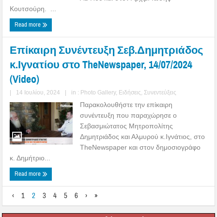
Κουτσούρη. ...
Read more
Επίκαιρη Συνέντευξη Σεβ.Δημητριάδος
κ.Ιγνατίου στο TheNewspaper, 14/07/2024
(Video)
|
14 Ιουλίου, 2024
|
in :
Photo Gallery
,
Ειδήσεις
,
Συνεντεύξεις
Παρακολουθήστε την επίκαιρη
συνέντευξη που παραχώρησε ο
Σεβασμιώτατος Μητροπολίτης
Δημητριάδος και Αλμυρού κ.Ιγνάτιος, στο
TheNewspaper και στον δημοσιογράφο
κ. Δημήτριο...
Read more
‹
1
2
3
4
5
6
›
»