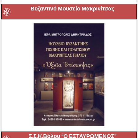
Βυζαντινό Μουσείο Μακρινίτσας
Σ.Σ.Κ.Βόλου “Ο ΕΣΤΑΥΡΩΜΕΝΟΣ”