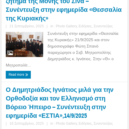
ζήτημα της Μονής του Σινά –
Συνέντευξη στην εφημερίδα «Θεσσαλία
της Κυριακής»
|
21 Σεπτεμβρίου, 2025
|
in :
Photo Gallery
,
Ειδήσεις
,
Συνεντεύξεις
Συνέντευξη στην εφημερίδα «Θεσσαλία
της Κυριακής» 21/9/2025 και στον
δημοσιογράφο Φώτη Σπανό
παραχώρησε ο Σεβ. Μητροπολίτης
Δημητριάδος κ. Ιγνάτιος. Στην «Θ» ο
Μητροπολίτ...
Read more
Ο Δημητριάδος Ιγνάτιος μιλά για την
Ορθοδοξία και τον Ελληνισμό στη
Βόρειο Ήπειρο – Συνέντευξη στην
εφημερίδα «ΕΣΤΙΑ»,14/9/2025
|
16 Σεπτεμβρίου, 2025
|
in :
Photo Gallery
,
Ειδήσεις
,
Συνεντεύξεις