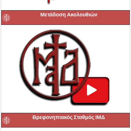
Μετάδοση Ακολουθιών
Βρεφονηπιακός Σταθμός ΙΜΔ