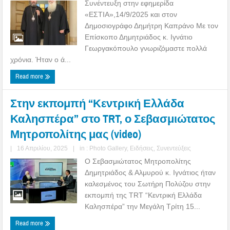
Συνέντευξη στην εφημερίδα
«ΕΣΤΙΑ»,14/9/2025 και στον
Δημοσιογράφο Δημήτρη Καπράνο Με τον
Επίσκοπο Δημητριάδος κ. Ιγνάτιο
Γεωργακόπουλο γνωριζόμαστε πολλά
χρόνια. Ήταν ο ά...
Read more
Στην εκπομπή “Κεντρική Ελλάδα
Καλησπέρα” στο TRT, ο Σεβασμιώτατος
Μητροπολίτης μας (video)
|
16 Απριλίου, 2025
|
in :
Photo Gallery
,
Ειδήσεις
,
Συνεντεύξεις
Ο Σεβασμιώτατος Μητροπολίτης
Δημητριάδος & Αλμυρού κ. Ιγνάτιος ήταν
καλεσμένος του Σωτήρη Πολύζου στην
εκπομπή της TRT “Κεντρική Ελλάδα
Καλησπέρα” την Μεγάλη Τρίτη 15...
Read more