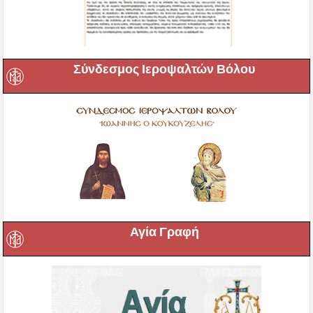
Σύνδεσμος Ιεροψαλτών Βόλου
Αγία Γραφή