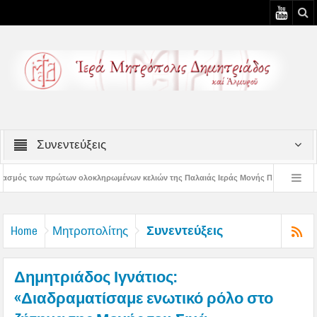
Συνεντεύξεις
ληρωμένων κελιών της Παλαιάς Ιεράς Μονής Παναγίας Κάτω Ξενιάς
Δημητρι
Δημητριάδος Ιγνάτιος: «Ας βάλουμε την Παναγία οδηγό στη ζωή μας» – 1η Αυγουστι
Συνεντεύξεις
Home
Μητροπολίτης
Δημητριάδος Ιγνάτιος:
«Διαδραματίσαμε ενωτικό ρόλο στο