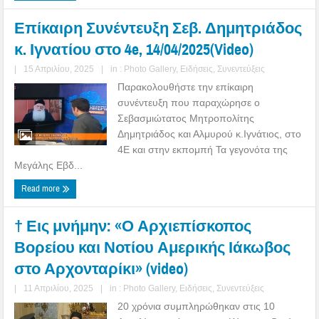
Επίκαιρη Συνέντευξη Σεβ. Δημητριάδος
κ. Ιγνατίου στο 4e, 14/04/2025(Video)
|
15 Απριλίου, 2025
|
in :
Photo Gallery
,
Ειδήσεις
,
Συνεντεύξεις
Παρακολουθήστε την επίκαιρη
συνέντευξη που παραχώρησε ο
Σεβασμιώτατος Μητροπολίτης
Δημητριάδος και Αλμυρού κ.Ιγνάτιος, στο
4Ε και στην εκπομπή Τα γεγονότα της
Μεγάλης Εβδ...
Read more
† Εις μνήμην: «Ο Αρχιεπίσκοπος
Βορείου και Νοτίου Αμερικής Ιάκωβος
στο Αρχονταρίκι» (video)
|
11 Απριλίου, 2025
|
in :
Photo Gallery
,
Ειδήσεις
,
Συνεντεύξεις
20 χρόνια συμπληρώθηκαν στις 10