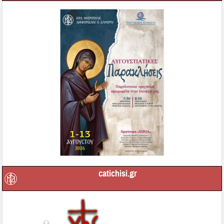
catichisi.gr