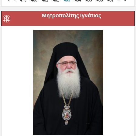
«
‹
479
480
481
482
483
484
485
486
487
›
»
Μητροπολίτης Ιγνάτιος