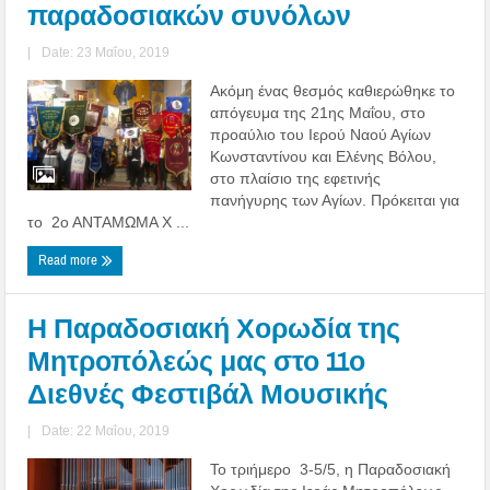
παραδοσιακών συνόλων
|
Date: 23 Μαΐου, 2019
Ακόμη ένας θεσμός καθιερώθηκε το
απόγευμα της 21ης Μαΐου, στο
προαύλιο του Ιερού Ναού Αγίων
Κωνσταντίνου και Ελένης Βόλου,
στο πλαίσιο της εφετινής
πανήγυρης των Αγίων. Πρόκειται για
το 2ο ΑΝΤΑΜΩΜΑ Χ ...
Read more
Η Παραδοσιακή Χορωδία της
Μητροπόλεώς μας στο 11ο
Διεθνές Φεστιβάλ Μουσικής
|
Date: 22 Μαΐου, 2019
Το τριήμερο 3-5/5, η Παραδοσιακή