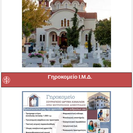
Γηροκομείο Ι.Μ.Δ.