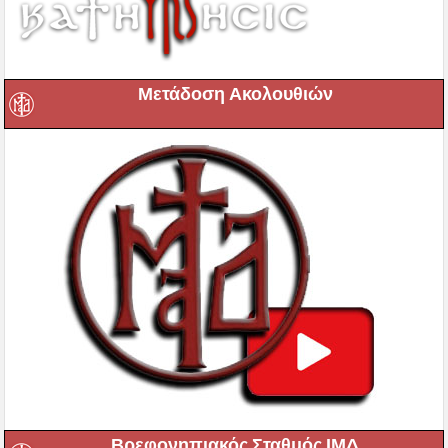
Μετάδοση Ακολουθιών
Βρεφονηπιακός Σταθμός ΙΜΔ