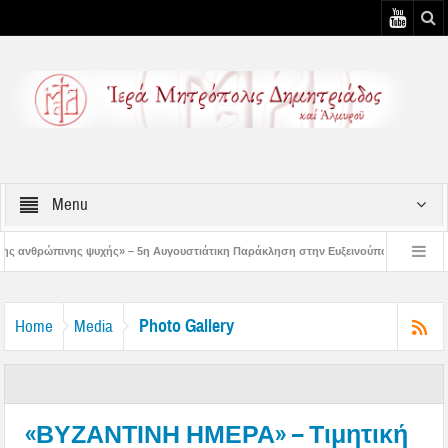
Menu
» – 5η Αυγουστιάτικη Παράκληση στην Ευξεινούπολη
Χειροθεσία Πνευματικού
ληρωμένων κελιών της Παλαιάς Ιεράς Μονής Παναγίας Κάτω Ξενιάς
Δημητρι
Photo Gallery
Home
Media
«ΒΥΖΑΝΤΙΝΗ ΗΜΕΡΑ» – Τιμητική