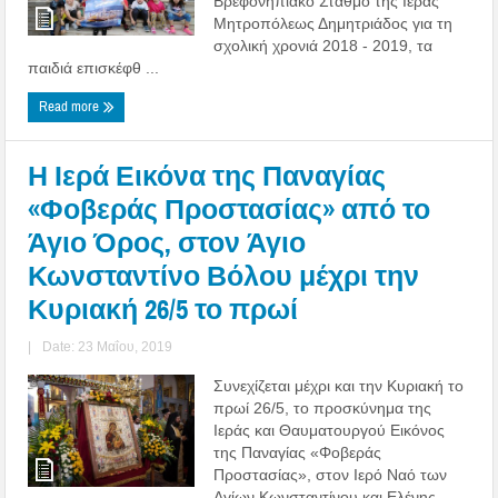
Βρεφονηπιακό Σταθμό της Ιεράς
Μητροπόλεως Δημητριάδος για τη
σχολική χρονιά 2018 - 2019, τα
παιδιά επισκέφθ ...
Read more
Η Ιερά Εικόνα της Παναγίας
«Φοβεράς Προστασίας» από το
Άγιο Όρος, στον Άγιο
Κωνσταντίνο Βόλου μέχρι την
Κυριακή 26/5 το πρωί
|
Date: 23 Μαΐου, 2019
Συνεχίζεται μέχρι και την Κυριακή το
πρωί 26/5, το προσκύνημα της
Ιεράς και Θαυματουργού Εικόνος
της Παναγίας «Φοβεράς
Προστασίας», στον Ιερό Ναό των
Αγίων Κωνσταντίνου και Ελένης