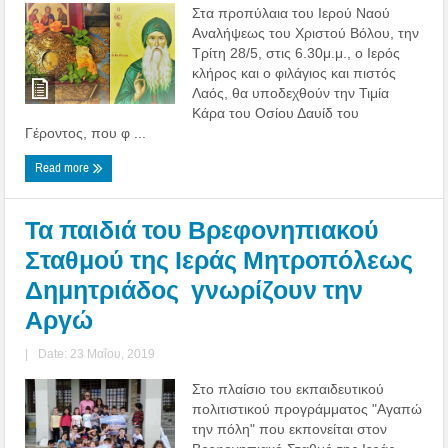
Στα προπύλαια του Ιερού Ναού
Αναλήψεως του Χριστού Βόλου, την
Τρίτη 28/5, στις 6.30μ.μ., ο Ιερός
κλήρος και ο φιλάγιος και πιστός
Λαός, θα υποδεχθούν την Τιμία
Κάρα του Οσίου Δαυίδ του
Γέροντος, που φ ...
Read more
Τα παιδιά του Βρεφονηπιακού
Σταθμού της Ιεράς Μητροπόλεως
Δημητριάδος γνωρίζουν την
Αργώ
|
Date: 23 Μαΐου, 2019
Στο πλαίσιο του εκπαιδευτικού
πολιτιστικού προγράμματος "Αγαπώ
την πόλη" που εκπονείται στον