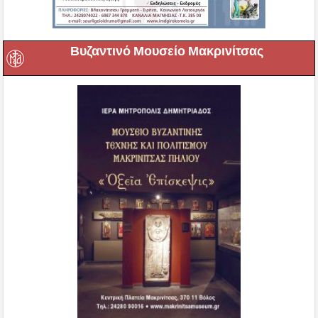
Βυζαντινό Μουσείο Μακρινίτσας