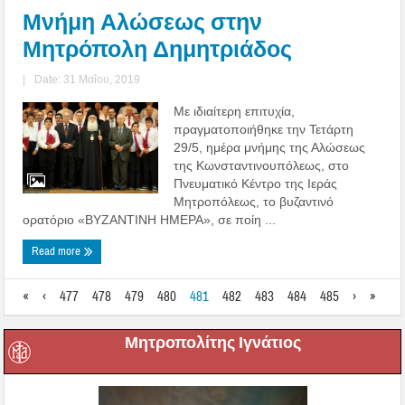
Μνήμη Αλώσεως στην
Μητρόπολη Δημητριάδος
|
Date: 31 Μαΐου, 2019
Με ιδιαίτερη επιτυχία,
πραγματοποιήθηκε την Τετάρτη
29/5, ημέρα μνήμης της Αλώσεως
της Κωνσταντινουπόλεως, στο
Πνευματικό Κέντρο της Ιεράς
Μητροπόλεως, το βυζαντινό
ορατόριο «ΒΥΖΑΝΤΙΝΗ ΗΜΕΡΑ», σε ποίη ...
Read more
«
‹
477
478
479
480
481
482
483
484
485
›
»
Μητροπολίτης Ιγνάτιος