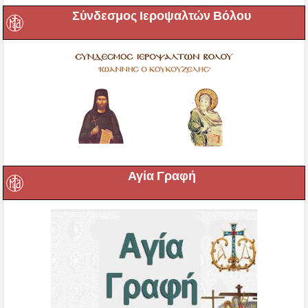
Σύνδεσμος Ιεροψαλτών Βόλου
Αγία Γραφή