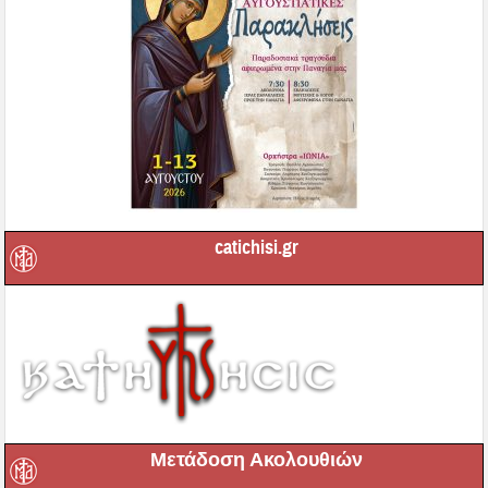
catichisi.gr
Μετάδοση Ακολουθιών