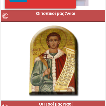
Οι τοπικοί μας Άγιοι
Οι Ιεροί μας Ναοί