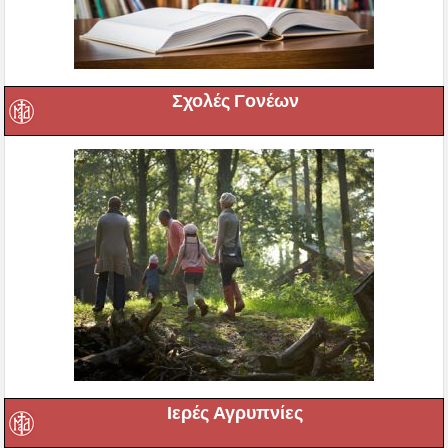
Σχολές Γονέων
Ιερές Αγρυπνίες