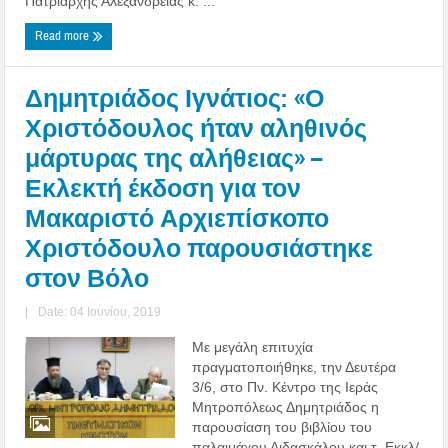
Πατριάρχης Αλεξανδρείας κ. ...
Read more
Δημητριάδος Ιγνάτιος: «Ο
Χριστόδουλος ήταν αληθινός
μάρτυρας της αλήθειας» –
Εκλεκτή έκδοση για τον
Μακαριστό Αρχιεπίσκοπο
Χριστόδουλο παρουσιάστηκε
στον Βόλο
|
Date: 04 Ιουνίου, 2019
Με μεγάλη επιτυχία
πραγματοποιήθηκε, την Δευτέρα
3/6, στο Πν. Κέντρο της Ιεράς
Μητροπόλεως Δημητριάδος η
παρουσίαση του βιβλίου του
παλαιμάχου Διδασκάλου και τ. Εκκλ/