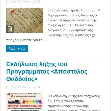
|
Date: 03 Ιουνίου, 2019
O Σύνδεσμος Ιεροψαλτών της Ι.Μ.
Δημητριάδος «Όσιος Ιωάννης ο
Κουκουζέλης», ανακοινώνει την
αναβολή του Θ΄ Πανελληνίου
Διαγωνισμού Εκκλησιαστικής
Ψαλτικής Τέχνης, ο οποίος είχε
προγραμματιστεί για το ...
Read more
Εκδήλωση λήξης του
Προγράμματος «Απόστολος
Θαδδαίος»
|
Date: 03 Ιουνίου, 2019
Η εκδήλωση λήξης του τρέχοντος
Σχ. Έτους του τριετούς
προγράμματος κοινωνικής
παρέμβασης στο Αλιβέρι και στην