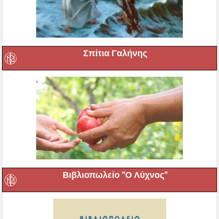
Σπίτια Γαλήνης
Βιβλιοπωλείο ”Ο Λύχνος”