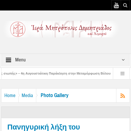
Menu
ουστιάτικη Παράκληση στην Μεταμόρφωση Βόλου
Επίσκεψη του Δ/ντού της Β/θ
 3η Αυγουστιάτικη Παράκληση στον Άγιο Γεώργιο Νηλείας
Δημητριάδος Ιγνάτ
Photo Gallery
Home
Media
Πανηγυρική λήξη του