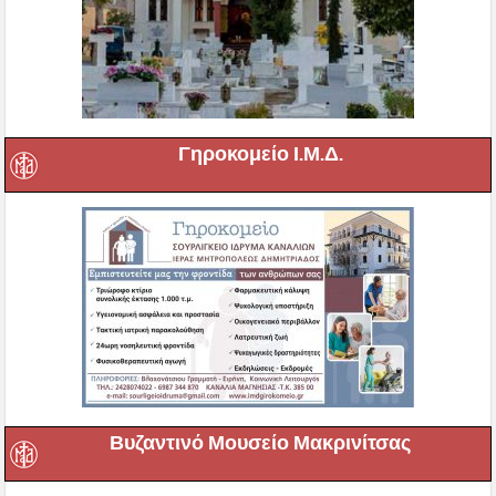
Γηροκομείο Ι.Μ.Δ.
Βυζαντινό Μουσείο Μακρινίτσας