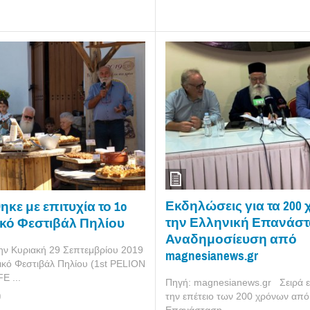
Εκδηλώσεις για τα 200
ε με επιτυχία το 1o
την Ελληνική Επανάστ
κό Φεστιβάλ Πηλίου
Αναδημοσίευση από
ν Κυριακή 29 Σεπτεμβρίου 2019
magnesianews.gr
ικό Φεστιβάλ Πηλίου (1st PELION
 ...
Πηγή: magnesianews.gr Σειρά 
την επέτειο των 200 χρόνων από
9