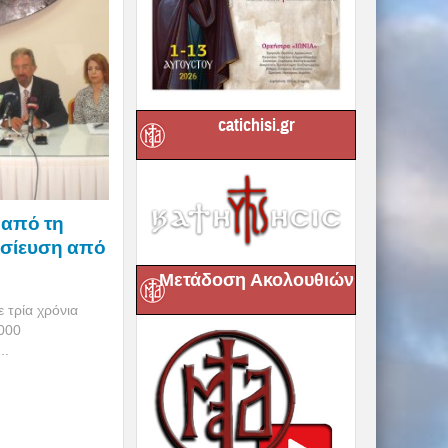
catichisi.gr
 από τη
σίευση από
Μετάδοση Ακολουθιών
 τρία χρόνια
000
..