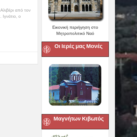
λιβέρι από τον
 Ιγνάτιο, ο
Εικονική περιήγηση στο
Μητροπολιτικό Ναό
Οι Ιερές μας Μονές
Μαγνήτων Κιβωτός