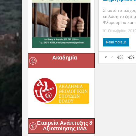
Σ’ αυτό το τεύχο
επίλυση το ζήτημ
Φλαμουρίου και τ
01 Οκτωβρίου, 201
Read more
Ακαδημία
«
‹
458
459
Εταιρεία Ανάπτυξης &
Αξιοποίησης ΙΜΔ