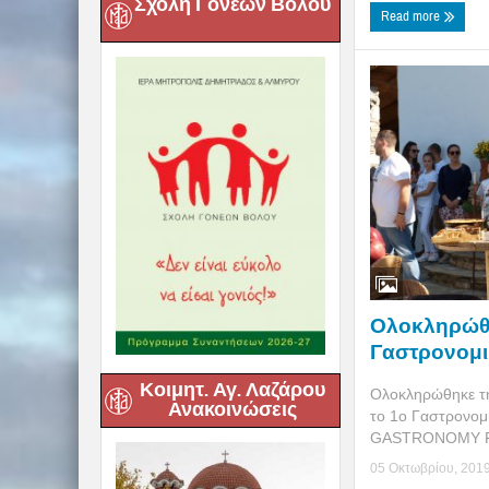
Σχολή Γονέων Βόλου
Read more
Ολοκληρώθηκ
Γαστρονομι
Κοιμητ. Αγ. Λαζάρου
Ολοκληρώθηκε τη
Ανακοινώσεις
το 1o Γαστρονομ
GASTRONOMY FE
05 Οκτωβρίου, 201