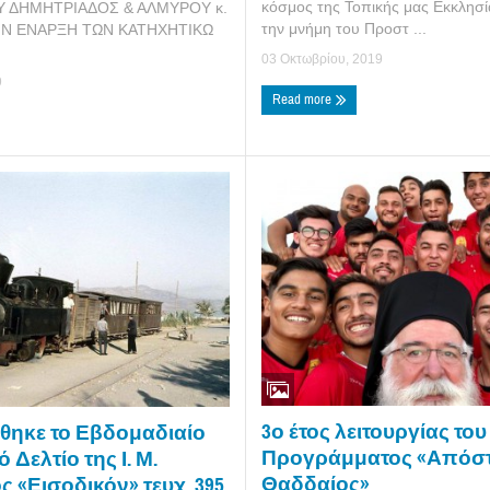
κόσμος της Τοπικής μας Εκκλησί
 ΔΗΜΗΤΡΙΑΔΟΣ & ΑΛΜΥΡΟΥ κ.
την μνήμη του Προστ ...
ΤΗΝ ΕΝΑΡΞΗ ΤΩΝ ΚΑΤΗΧΗΤΙΚΩ
03 Οκτωβρίου, 2019
9
Read more
3ο έτος λειτουργίας του
ηκε το Εβδομαδιαίο
Προγράμματος «Απόσ
Δελτίο της Ι. Μ.
Θαδδαίος»
 «Εισοδικόν» τευχ. 395