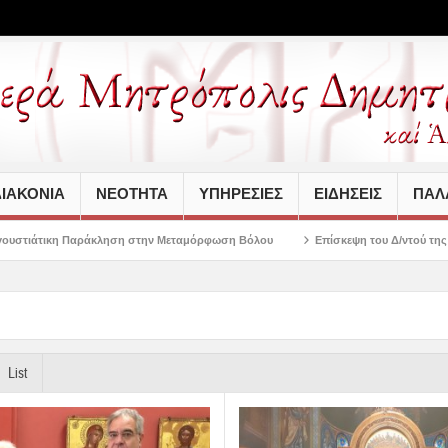
ΙΑΚΟΝΙΑ
ΝΕΟΤΗΤΑ
ΥΠΗΡΕΣΙΕΣ
ΕΙΔΗΣΕΙΣ
ΠΑΛΑ
ση στην Μεταμόρφωση Βόλου
Επίσκεψη του Δ/ντού της Β/θμιας Εκπαίδευσης σ
List