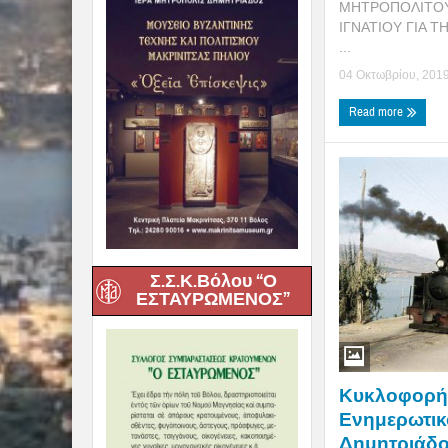
ΜΗΤΡΟΠΟΛΙΤΟΥ
ΙΓΝΑΤΙΟΥ ΓΙΑ 
...
04 Οκτωβρίου, 201
Read more
Σ.Σ.Κ.Βόλου “Ο
ΕΣΤΑΥΡΩΜΕΝΟΣ”
Κυκλοφορήθ
Ενημερωτικό 
Δημητριάδος