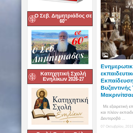
Ο Σεβ. Δημητριάδος σε
60″
Ενημερωτικ
εκπαιδευτικ
Κατηχητική Σχολή
Ενηλίκων 2026-27
Εκπαίδευση
Βυζαντινής 
Μακρινίτσα
Με εξαιρετική επ
και πλέον εκπαι
Δευτεροβά ...
07 Οκτωβρίου, 201