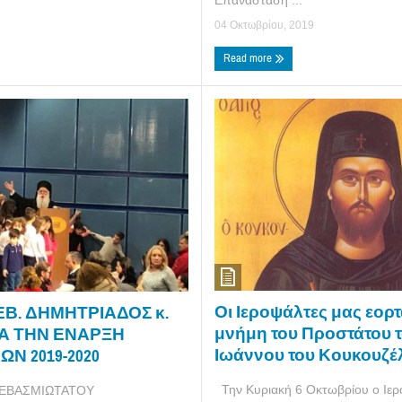
Επανάσταση ...
04 Οκτωβρίου, 2019
Read more
Οι Ιεροψάλτες μας εορ
Β. ΔΗΜΗΤΡΙΑΔΟΣ κ.
μνήμη του Προστάτου 
ΙΑ ΤΗΝ ΕΝΑΡΞΗ
Ιωάννου του Κουκουζέ
Ν 2019-2020
Την Κυριακή 6 Οκτωβρίου ο Ιερ
ΕΒΑΣΜΙΩΤΑΤΟΥ