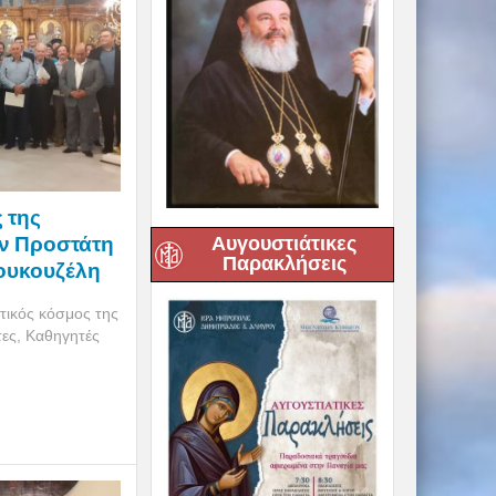
 της
ον Προστάτη
Αυγουστιάτικες
Παρακλήσεις
Κουκουζέλη
τικός κόσμος της
τες, Καθηγητές