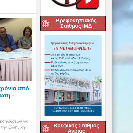
Βρεφονηπιακός
Σταθμός ΙΜΔ
 χρόνια από
αση –
εκδηλώσεων για
Βρεφικός Σταθμός
 την Ελληνική
Αγριάς