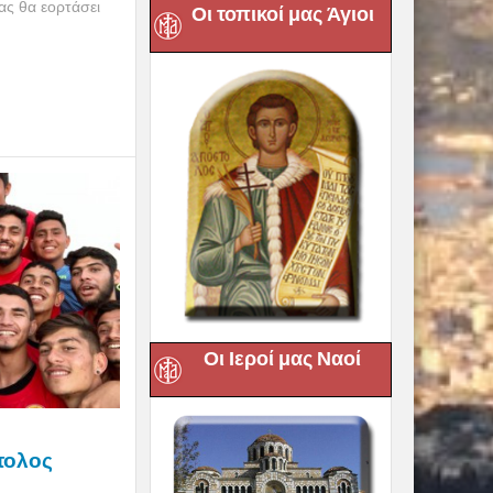
ας θα εορτάσει
Οι τοπικοί μας Άγιοι
Οι Ιεροί μας Ναοί
τολος