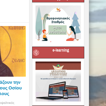
e-learning
τάζουν την
τους Οσίου
λους
οψαλτικός