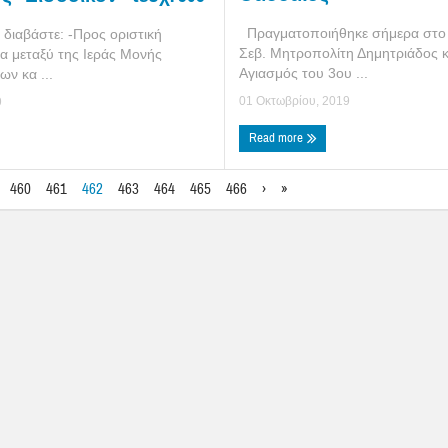
Πραγματοποιήθηκε σήμερα στο Α
ς διαβάστε: -Προς οριστική
Σεβ. Μητροπολίτη Δημητριάδος κ.
α μεταξύ της Ιεράς Μονής
Αγιασμός του 3ου ...
ων κα ...
01 Οκτωβρίου, 2019
9
Read more
460
461
462
463
464
465
466
›
»