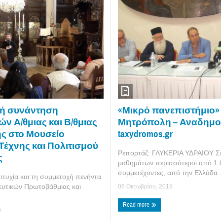
«Μικρό πανεπιστήμιο»
ή συνάντηση
Μητρόπολη – Αναδημο
ών Α/θμιας και Β/θμιας
taxydromos.gr
ς στο Μουσείο
Τέχνης και Πολιτισμού
Ρεπορτάζ: ΓΛΥΚΕΡΙΑ ΥΔΡΑΙΟΥ Σε
ς
μαθημάτων περισσότεροι από 1.
συμμετέχοντες, από την Ελλάδα .
ιτυχία και τη συμμετοχή πενήντα
δευτικών Πρωτοβάθμιας και
06 Οκτωβρίου, 2019
Read more
9