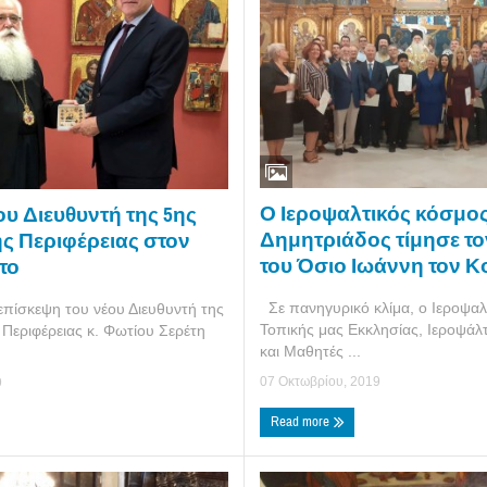
Ο Ιεροψαλτικός κόσμος
υ Διευθυντή της 5ης
Δημητριάδος τίμησε τ
ς Περιφέρειας στον
του Όσιο Ιωάννη τον 
το
Σε πανηγυρικό κλίμα, ο Ιεροψαλ
επίσκεψη του νέου Διευθυντή της
Τοπικής μας Εκκλησίας, Ιεροψάλ
 Περιφέρειας κ. Φωτίου Σερέτη
και Μαθητές ...
07 Οκτωβρίου, 2019
9
Read more