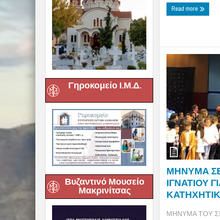
Read more
Γηροκομείο Ι.Μ.Δ.
ΜΗΝΥΜΑ ΣΕ
Βυζαντινό Μουσείο
ΙΓΝΑΤΙΟΥ Γ
Μακρινίτσας
ΚΑΤΗΧΗΤΙΚΩ
ΜΗΝΥΜΑ ΤΟΥ Σ