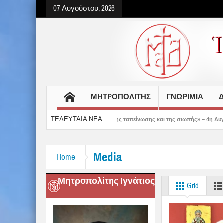
07 Αυγούστου, 2026
ΜΗΤΡΟΠΟΛΙΤΗΣ
ΓΝΩΡΙΜΙΑ
Δ
ΤΕΛΕΥΤΑΙΑ ΝΕΑ
 δείχνει τον δρόμο της ταπείνωσης και της σιωπής» – 4η Αυγουστιάτικη Παράκλη
Media
Home
Μητροπολίτης Ιγνάτιος
Grid