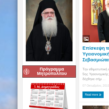
Επίσκεψη το
Υγειονομική
Σεβασμιώτα
Πρόγραμμα
Την εθιμοτυπική 
Μητροπολίτου
5ης Υγειονομικής
δέχθηκε σήμ ...
07 Οκτωβρίου, 201
Read more