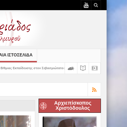
ΙΆ ΙΣΤΟΣΕΛΊΔΑ
τον Σεβασμιώτατο
Δημητριάδος Ιγνάτιος: «Ο Χριστός μάς έδειξε το μέλλον 
Αρχιεπίσκοπος
Χριστόδουλος