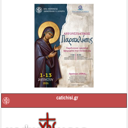
catichisi.gr