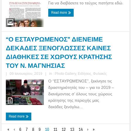
Για να διαβάσετε το τεύχος πατήστε εδώ.
Read more
“Ο ΕΣΤΑΥΡΩΜΕΝΟΣ” ΔΙΕΝΕΙΜΕ
ΔΕΚΑΔΕΣ ΞΕΝΟΓΛΩΣΣΕΣ ΚΑΙΝΕΣ
ΔΙΑΘΗΚΕΣ ΣΕ ΧΩΡΟΥΣ ΚΡΑΤΗΣΗΣ
ΤΟΥ Ν. ΜΑΓΝΗΣΙΑΣ
|
09 Ιανουαρίου, 2019
|
in :
Photo Gallery
,
Ειδήσεις
,
Φυλακές
Ο “ΕΣΤΑΥΡΩΜΕΝΟΣ”, ξεκίνησε τις
δραστηριότητές του – για το 2019 –
διανέμοντας σ’ όλους τους χώρους
κράτησης της περιοχής μας
δεκάδες ξενόγλω...
Read more
«
‹
6
7
8
9
10
11
12
13
14
›
»