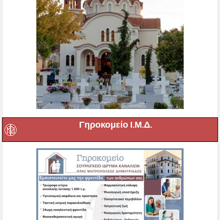
Γηροκομείο Ι.Μ.Δ.