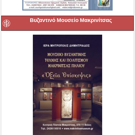
Βυζαντινό Μουσείο Μακρινίτσας