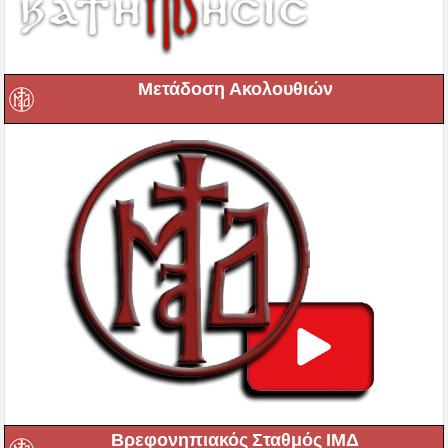
Μετάδοση Ακολουθιών
Βρεφονηπιακός Σταθμός ΙΜΔ