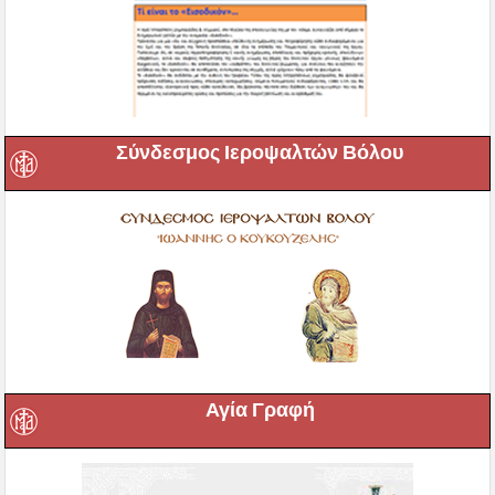
Σύνδεσμος Ιεροψαλτών Βόλου
Αγία Γραφή