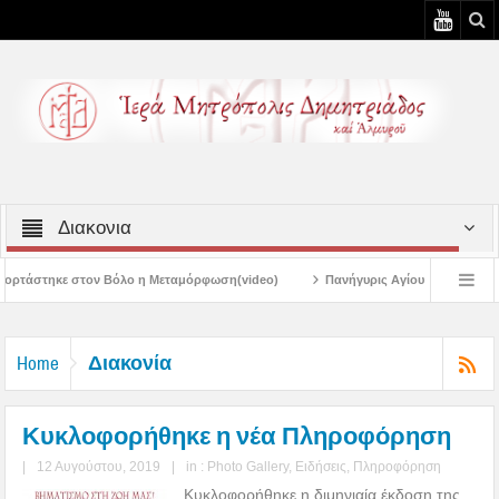
Διακονια
 Μεταμόρφωση(video)
Πανήγυρις Αγίου Καλλινίκου Μητροπολίτου Εδέσσης στ
Πανηγύρεις Μεταμορφώσεως – 4η Αυγουστιάτικη Παράκληση στην Μεταμόρφω
Διακονία
Home
Κυκλοφορήθηκε η νέα Πληροφόρηση
|
12 Αυγούστου, 2019
|
in :
Photo Gallery
,
Ειδήσεις
,
Πληροφόρηση
Κυκλοφορήθηκε η διμηνιαία έκδοση της