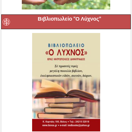
Βιβλιοπωλείο ”Ο Λύχνος”