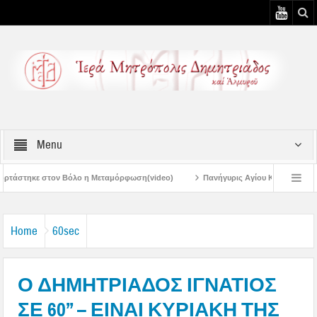
Menu
ο η Μεταμόρφωση(video)
Πανήγυρις Αγίου Καλλινίκου Μητροπολίτου Εδέσσης
Πανηγύρεις Μεταμορφώσεως – 4η Αυγουστιάτικη Παράκληση στην Μεταμό
Home
60sec
Ο ΔΗΜΗΤΡΙΑΔΟΣ ΙΓΝΑΤΙΟΣ
ΣΕ 60’’ – ΕΙΝΑΙ ΚΥΡΙΑΚΗ ΤΗΣ