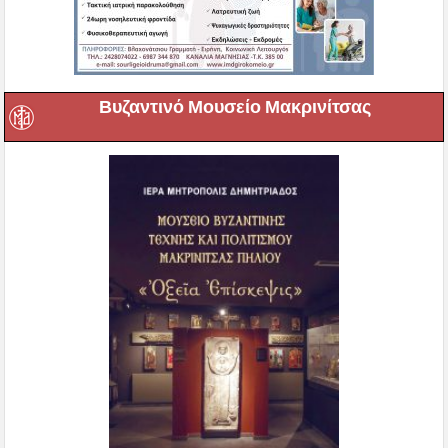
Βυζαντινό Μουσείο Μακρινίτσας