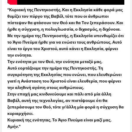
“Κυριακή της Πεντηκοστής. Και η Εκκλησία κάθε φορά μας
θυμίζει τον πύργο της Βαβέλ, τότε που οι άνθρωποι
πίστεψαν θα φτάσουν τον Θεό και θα Τον ξεπεράσουν. Και
ήρθε η σύγχυση, η πολυγλωσσία, ο διχασμός, η διχόνοια.
Με την ημέρα της Πεντηκοστής, η Εκκλησία υπενθυμίζει ότι
το Άγιο Πνεύμα ήρθε για να ενώσει τους ανθρώπους. Αυτό
είναι το έργο του Χριστού, αυτό κάνει η Εκκλησία, φέρνει
την ενότητα.
Την ενότητα με τον Θεό, την ενότητα μεταξύ μας.
Αυτό εορτάζουμε την ημέρα της Πεντηκοστής. Τη
συγκρότηση της Εκκλησίας που ενώνει, που ελευθερώνει
γιατί η Ανάσταση του Χριστού είναι ελευθερία, που φέρνει
την αληθινή αγάπη στους ανθρώπους.
Στην εποχή μας κινδυνεύουμε και πάλι από μία άλλη
Βαβέλ, αυτή της τεχνολογίας, αν πιστέψουμε ότι θα
ξεπεράσουμε τον Θεό, τότε γι’άλλη μία φορά η σύγχυση θα
κυριαρχήσει.
Κυριακή της ενότητας. Το Άγιο Πνεύμα είναι μαζί μας.
Αμήν.”