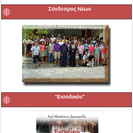
Σύνδεσμος Νέων
“Εισοδικόν”