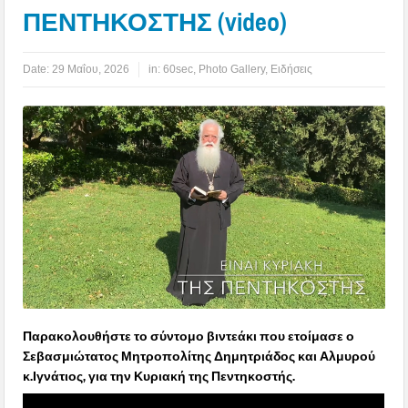
ΠΕΝΤΗΚΟΣΤΗΣ (video)
Date:
29 Μαΐου, 2026
in:
60sec
,
Photo Gallery
,
Ειδήσεις
Παρακολουθήστε το σύντομο βιντεάκι που ετοίμασε ο
Σεβασμιώτατος Μητροπολίτης Δημητριάδος και Αλμυρού
κ.Ιγνάτιος, για την Κυριακή της Πεντηκοστής.