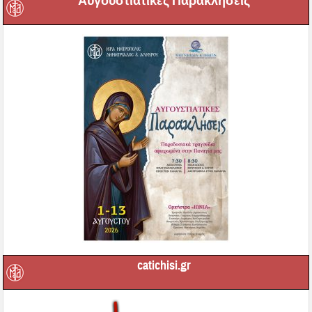
Αυγουστιάτικες Παρακλήσεις
catichisi.gr