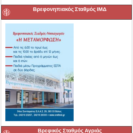
Βρεφονηπιακός Σταθμός ΙΜΔ
Βρεφικός Σταθμός Αγριάς