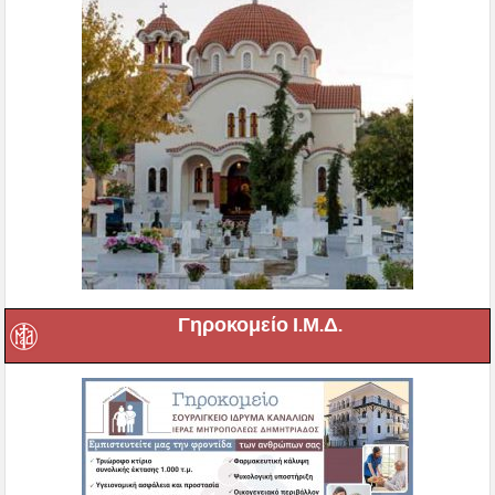
Γηροκομείο Ι.Μ.Δ.