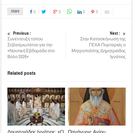
share
0
0
0
0
Previous :
Next :
Συνέντευξη τύπου
Στην Κατασκήνωση της
Σεβασμιωτάτου για την
ΓΕΧΑ Πορταριάς ο
«Ναυτική Εβδομάδα στο
Μητροπολίτης Δημητριάδος
Βόλο 2026»
Iγνάτιος
Related posts
Δημητριάδος Ιγνάτιος: «Ο
Πανήγυρις Αγίου