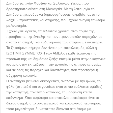
Δικτύου τοπικών Φορέων και Συλλόγων Υγείας, που
δραστηριοποιούνται στη Μαγνησία. Με τη λειτουργία του
Δικτύου επιχειρούμε να δημιουργήσουμε, ακριβώς, αυτό το
«δίχτυ» προστασίας και στήριξης, που έχουν ανάγκη τα Άτομα
με Αναπηρία.
Έχουν γίνει αρκετά, τα τελευταία χρόνια, στον τομέα της
πρόσβασης, της ένταξης και των προνομιακών παροχών, με
σκοπό τη στήριξη και ενδυνάμωση των ατόμων με αναπηρία.
Το ζητούμενο σήμερα δεν είναι ο μη-αποκλεισμός, αλλά η
ΙΣΟΤΙΜΗ ΣΥΜΜΕΤΟΧΗ των ΑΜΕΑ σε κάθε έκφανση της
προσωπικής και δημόσιας ζωής: ισοτιμία μέσα στην οικογένεια,
ισοτιμία στην εκπαίδευση, την εργασία, τις υπηρεσίες υγείας
και σε όλες τις παροχὲς και δυνατότητες που προσφέρει η
σύγχρονη κοινωνία.
Η αναπηρία βιώνεται διαφορετικά, ανάλογα με την ηλικία, το
φύλο (τα παιδιά και οι γυναίκες είναι οι πιο ευάλωτες ομάδες),
την καταγωγή, τον τόπο κατοικίας, τη μόρφωση και το
επάγγελμα. Όσο ευρύτερο και αποτελεσματικότερο είναι το
δίκτυο στήριξης το οικογενειακού και κοινωνικού περίγυρου,
τόσο μεγαλύτερες δυνατότητες δίνονται στο άτομο με