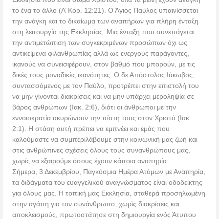
το ένα το άλλο (Α’ Κορ. 12:21). Ο Άγιος Παύλος υπαινίσσεται
την ανάγκη και το δικαίωμα των αναπήρων για πλήρη ένταξη
στη λειτουργία της Εκκλησίας. Μια ένταξη που συνεπάγεται
την αντιμετώπιση των συγκεκριμένων προσώπων όχι ως
αντικείμενα φιλανθρωπίας αλλά ως ενεργούς παράγοντες,
ικανούς να συνεισφέρουν, στον βαθμό που μπορούν, με τις
δικές τους μοναδικὲς ικανότητες. Ο δε Απόστολος Ιάκωβος,
συντασσόμενος με τον Παύλο, προτρέπει στην επιστολή του
να μην γίνονται διακρίσεις και να μην υπάρχει μεροληψία σε
βάρος ανθρώπων (Ιακ. 2:6), διότι οι άνθρωποι με την
εννοιοκρατία ακυρώνουν την πίστη τους στον Χριστό (Ιακ.
2:1). Η στάση αυτή πρέπει να εμπνέει και εμάς που
καλούμαστε να συμπεριλάβουμε στην κοινωνική μας ζωή και
στις ανθρώπινες σχέσεις όλους τούς συνανθρώπους μας,
χωρίς να εξαιρούμε όσους έχουν κάποια αναπηρία.
Σήμερα, 3 Δεκεμβρίου, Παγκόσμια Ημέρα Ατόμων με Αναπηρία,
τα διδάγματα του ευαγγελικού αναγνώσματος είναι οδοδείκτης
για όλους μας. Η τοπική μας Εκκλησία, σταθερά προσηλωμένη
στην αγάπη για τον συνάνθρωπο, χωρὶς διακρίσεις και
αποκλεισμούς, πρωτοστάτησε στη δημιουργία ενός Άτυπου