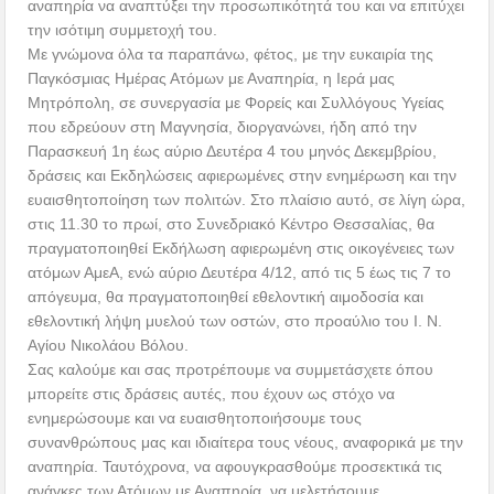
αναπηρία να αναπτύξει την προσωπικότητά του και να επιτύχει
την ισότιμη συμμετοχή του.
Με γνώμονα όλα τα παραπάνω, φέτος, με την ευκαιρία της
Παγκόσμιας Ημέρας Ατόμων με Αναπηρία, η Ιερά μας
Μητρόπολη, σε συνεργασία με Φορείς και Συλλόγους Υγείας
που εδρεύουν στη Μαγνησία, διοργανώνει, ήδη από την
Παρασκευή 1η έως αύριο Δευτέρα 4 του μηνός Δεκεμβρίου,
δράσεις και Εκδηλώσεις αφιερωμένες στην ενημέρωση και την
ευαισθητοποίηση των πολιτών. Στο πλαίσιο αυτό, σε λίγη ώρα,
στις 11.30 το πρωί, στο Συνεδριακό Κέντρο Θεσσαλίας, θα
πραγματοποιηθεί Εκδήλωση αφιερωμένη στις οικογένειες των
ατόμων ΑμεΑ, ενώ αύριο Δευτέρα 4/12, από τις 5 έως τις 7 το
απόγευμα, θα πραγματοποιηθεί εθελοντική αιμοδοσία και
εθελοντική λήψη μυελού των οστών, στο προαύλιο του Ι. Ν.
Αγίου Νικολάου Βόλου.
Σας καλούμε και σας προτρέπουμε να συμμετάσχετε όπου
μπορείτε στις δράσεις αυτές, που έχουν ως στόχο να
ενημερώσουμε και να ευαισθητοποιήσουμε τους
συνανθρώπους μας και ιδιαίτερα τους νέους, αναφορικά με την
αναπηρία. Ταυτόχρονα, να αφουγκρασθούμε προσεκτικά τις
ανάγκες των Ατόμων με Αναπηρία, να μελετήσουμε