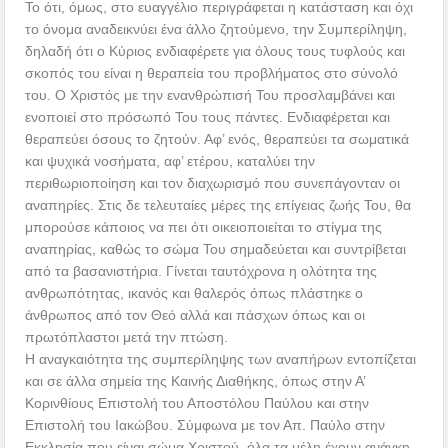
Το ότι, όμως, στο ευαγγέλιο περιγράφεται η κατάσταση και όχι
το όνομα αναδεικνύει ένα άλλο ζητούμενο, την Συμπερίληψη,
δηλαδή ότι ο Κύριος ενδιαφέρετε για όλους τους τυφλούς και
σκοπός του είναι η θεραπεία του προβλήματος στο σύνολό
του. Ο Χριστός με την ενανθρώπισή Του προσλαμβάνει και
ενοποιεί στο πρόσωπό Του τους πάντες. Ενδιαφέρεται και
θεραπεύει όσους το ζητούν. Αφ’ ενός, θεραπεύει τα σωματικά
και ψυχικά νοσήματα, αφ’ ετέρου, καταλύει την
περιθωριοποίηση και τον διαχωρισμό που συνεπάγονταν οι
αναπηρίες. Στις δε τελευταίες μέρες της επίγειας ζωής Του, θα
μπορούσε κάποιος να πει ότι οικειοποιείται το στίγμα της
αναπηρίας, καθώς το σώμα Του σημαδεύεται και συντρίβεται
από τα βασανιστήρια. Γίνεται ταυτόχρονα η ολότητα της
ανθρωπότητας, ικανός και θαλερός όπως πλάστηκε ο
άνθρωπος από τον Θεό αλλά και πάσχων όπως και οι
πρωτόπλαστοι μετά την πτώση.
Η αναγκαιότητα της συμπερίληψης των αναπήρων εντοπίζεται
και σε άλλα σημεία της Καινής Διαθήκης, όπως στην Α’
Κορινθίους Επιστολή του Αποστόλου Παύλου και στην
Επιστολή του Ιακώβου. Σύμφωνα με τον Απ. Παύλο στην
Εκκλησία που είναι σώμα Χριστού, όλα τα μέλη έχουν ανάγκη