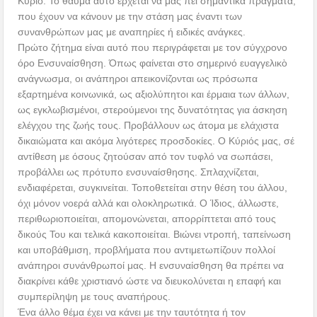
Κύριο. Το θαύμα αυτό έρχεται να μας πει σημαντικά πράγματα,
που έχουν να κάνουν με την στάση μας έναντι των
συνανθρώπων μας με αναπηρίες ή ειδικές ανάγκες.
Πρώτο ζήτημα είναι αυτό που περιγράφεται με τον σύγχρονο
όρο Ενσυναίσθηση. Όπως φαίνεται στο σημερινό ευαγγελικὸ
ανάγνωσμα, οι ανάπηροι απεικονίζονται ως πρόσωπα
εξαρτημένα κοινωνικά, ως αξιολύπητοι και έρμαια των άλλων,
ως εγκλωβισμένοι, στερούμενοι της δυνατότητας για άσκηση
ελέγχου της ζωής τους. Προβάλλουν ως άτομα με ελάχιστα
δικαιώματα και ακόμα λιγότερες προσδοκίες. Ο Κύριός μας, σέ
αντίθεση με όσους ζητούσαν από τον τυφλό να σωπάσει,
προβάλλει ως πρότυπο ενσυναίσθησης. Σπλαχνίζεται,
ενδιαφέρεται, συγκινείται. Τοποθετείται στην θέση του άλλου,
όχι μόνον νοερά αλλά και ολοκληρωτικά. Ο Ίδιος, άλλωστε,
περιθωριοποιείται, απομονώνεται, απορρίπτεται από τους
δικούς Του και τελικά κακοποιείται. Βιώνει ντροπή, ταπείνωση
και υποβάθμιση, προβλήματα που αντιμετωπίζουν πολλοί
ανάπηροι συνάνθρωποί μας. Η ενσυναίσθηση θα πρέπει να
διακρίνει κάθε χριστιανό ώστε να διευκολύνεται η επαφή και
συμπερίληψη με τους αναπήρους.
Ένα άλλο θέμα έχει να κάνει με την ταυτότητα ή τον