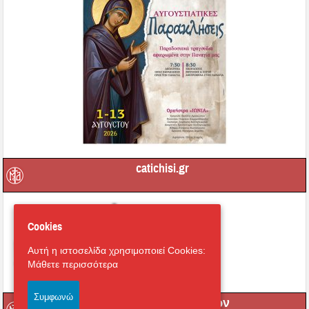
catichisi.gr
Cookies
Αυτή η ιστοσελίδα χρησιμοποιεί Cookies:
Μάθετε περισσότερα
Συμφωνώ
Μετάδοση Ακολουθιών