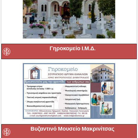
Γηροκομείο Ι.Μ.Δ.
Βυζαντινό Μουσείο Μακρινίτσας