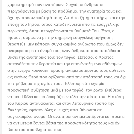
χαρακτηρισμό των αναπήρων. Συχνά, οι άνθρωποι
περιγράφονται με βάση το πρόβλημα, την αναπηρία τους και
όχι την προσωπικότητά τους. Αυτό το ζήτημα υπήρχε και στην
εποχή του Ιησού, όπως καταδεικνύεται από τις ευαγγελικής
περικοπές, όπου περιγράφονται τα θαύματά Του. Έτσι, ο
Ιησούς, σύμφωνα με την σημερινή ευαγγελική αφήγηση,
θεραπεύει μεν κάποιον συγκεκριμένο άνθρωπο που όμως δεν
αναφέρεται με το όνομά του, έναν άνθρωπο που αποδίδεται
βάσει της αναπηρίας του: τον τυφλό. Ωστόσο, ο Χριστός
απεργάζεται την θεραπεία και την επανένταξη των αδύναμων
στην ενεργὸ κοινωνική δράση, αντιμετωπίζοντας τους ασθενείς
ως εικόνες Θεού που ορίζονται από την υπόστασή τους και όχι
το πρόβλημα της υγείας τους. Βλέπουμε ότι έχει μία
προσωπική συζήτηση μαζί με τον τυφλό, τον ρωτά ελεύθερα
να πει τί θέλει και επιδοκιμάζει εν τέλει την πίστη του. Η στάση
του Κυρίου αντανακλάται και στον λειτουργικό τρόπο της
Εκκλησίας, εφόσον όλες οι ευχές απευθύνονται σε
συγκεκριμένο όνομα. Οι ανάπηροι αντιμετωπίζονται και πρέπει
να αντιμετωπίζονται βάσει της προσωπικότητάς τους και όχι
βάσει του προβλήματός τους.