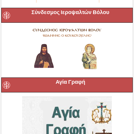
Σύνδεσμος Ιεροψαλτών Βόλου
Αγία Γραφή