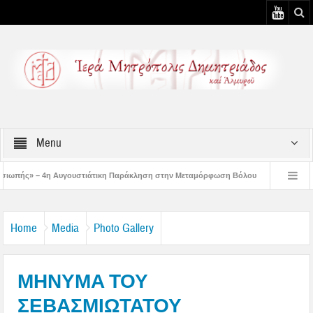
Menu
υστιάτικη Παράκληση στην Μεταμόρφωση Βόλου
Επίσκεψη του Δ/ντού της Β/θ
 3η Αυγουστιάτικη Παράκληση στον Άγιο Γεώργιο Νηλείας
Δημητριάδος Ιγνάτι
Home
Media
Photo Gallery
ΜΗΝΥΜΑ ΤΟΥ
ΣΕΒΑΣΜΙΩΤΑΤΟΥ