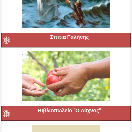
Σπίτια Γαλήνης
Βιβλιοπωλείο ”Ο Λύχνος”