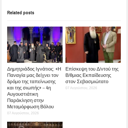
Related posts
Δημητριάδος Ιγνάτιος: «Η
Επίσκεψη του Δ/ντού της
Παναγία μας δείχνει τον
Β/θμιας Εκπαίδευσης
δρόμο της ταπείνωσης
στον Σεβασμιώτατο
και της σιωπής» – 4η
07 Αυγούστου, 2026
Αυγουστιάτικη
Παράκληση στην
Μεταμόρφωση Βόλου
07 Αυγούστου, 2026