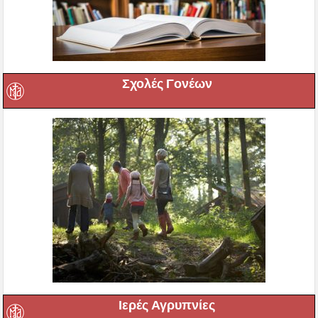
Σχολές Γονέων
Ιερές Αγρυπνίες