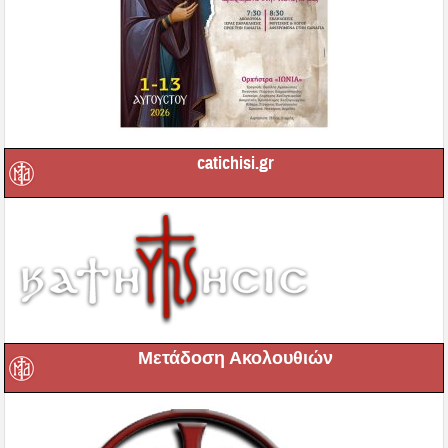
catichisi.gr
Μετάδοση Ακολουθιών