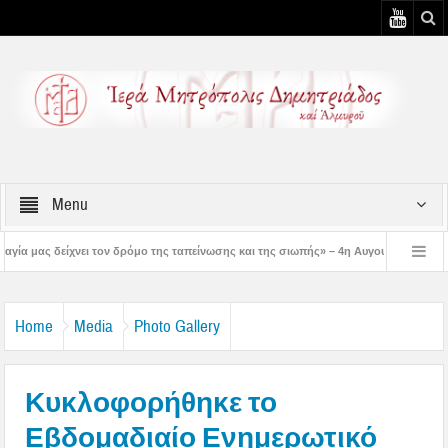
Menu
όμο της ταπείνωσης και της σιωπής» – 4η Αυγουστιάτικη Παράκληση στην Μεταμόρ
3η Αυγουστιάτικη Παράκληση στον Άγιο Γεώργιο Νηλείας
Δημητριάδος Ιγνάτι
Home
Media
Photo Gallery
Κυκλοφορήθηκε το
Εβδομαδιαίο Ενημερωτικό