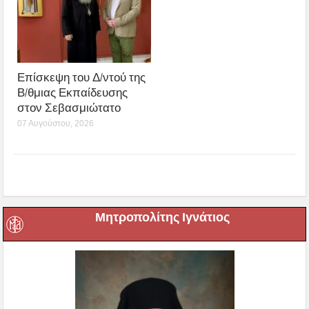
Επίσκεψη του Δ/ντού της
Β/θμιας Εκπαίδευσης
στον Σεβασμιώτατο
07 Αυγούστου, 2026
Μητροπολίτης Ιγνάτιος