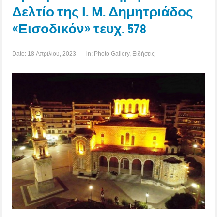
Δελτίο της Ι. Μ. Δημητριάδος
«Εισοδικόν» τευχ. 578
Date:
18 Απριλίου, 2023
in:
Photo Gallery
,
Ειδήσεις