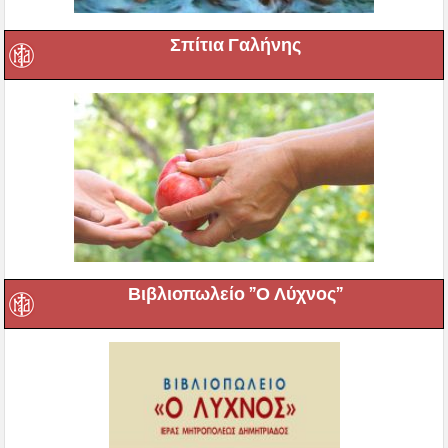
Σπίτια Γαλήνης
Βιβλιοπωλείο ”Ο Λύχνος”