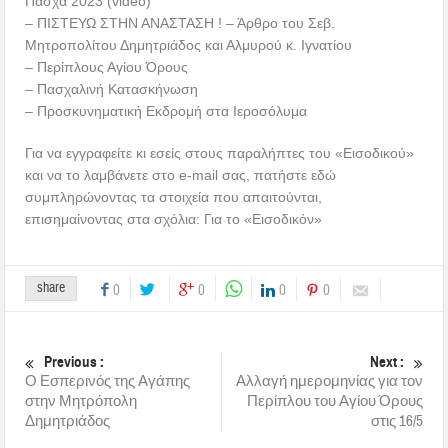
Πάσχα 2023 (video)
– ΠΙΣΤΕΥΩ ΣΤΗΝ ΑΝΑΣΤΑΣΗ ! – Άρθρο του Σεβ.
Μητροπολίτου Δημητριάδος και Αλμυρού κ. Ιγνατίου
– Περίπλους Αγίου Όρους
– Πασχαλινή Κατασκήνωση
– Προσκυνηματική Εκδρομή στα Ιεροσόλυμα
Για να εγγραφείτε κι εσείς στους παραλήπτες του «Εισοδικού»
και να το λαμβάνετε στο e-mail σας, πατήστε εδώ
συμπληρώνοντας τα στοιχεία που απαιτούνται,
επισημαίνοντας στα σχόλια: Για το «Εισοδικόν»
share
0
0
0
0
Previous :
Next :
Ο Εσπερινός της Αγάπης
Αλλαγή ημερομηνίας για τον
στην Μητρόπολη
Περίπλου του Αγίου Όρους
Δημητριάδος
στις 16/5