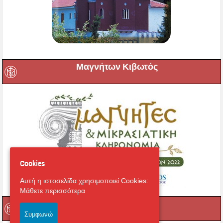
Μαγνήτων Κιβωτός
Cookies
Αυτή η ιστοσελίδα χρησιμοποιεί Cookies:
Μάθετε περισσότερα
Ραδιόφωνο
Συμφωνώ