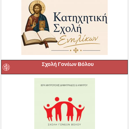
Σχολή Γονέων Βόλου