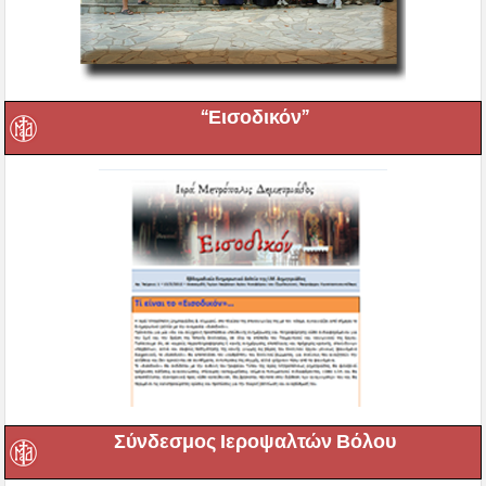
“Εισοδικόν”
Σύνδεσμος Ιεροψαλτών Βόλου