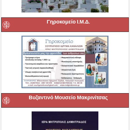
Γηροκομείο Ι.Μ.Δ.
Βυζαντινό Μουσείο Μακρινίτσας