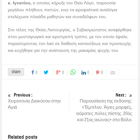
κ. Ιγνατίου,
ο οποίος κήρυξε τον Θείο Λόγο, παρουσία
μεγάλου πλήθους πιστών, ενώ τα ιεροψαλτικά αναλόγια
στελέχωσε πλειάδα μαθητών και συναδέλφων του.
Στο τέλος της Θείας Λειτουργίας, ο Σεβασμιώτατος αναφέρθηκε
στον μυσταγωγικό και ιεροπρεπή τρόπο, με τον οποίο έψαλε,
παρασύροντας τον λαό σε διάθεση κατανύξεως και προσευχής
και ευχήθηκε για την ανάπαυση της μακαρίας ψυχής του.
share
0
0
0
0
Previous :
Next :
Χειροτονία Διακόνου στην
Παρουσίαση της έκδοσης:
Αγιά
«Τέμπλον. Άγιες μορφές,
αόρατες πύλες πίστης. 20ός
και 21ος αιώνας» στο Βόλο.
Related posts