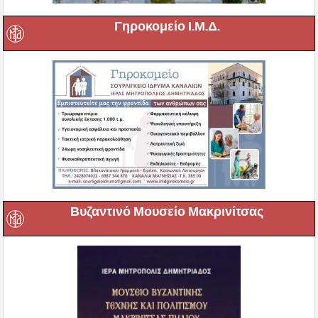
Γηροκομείο Ι.Μ.Δ.
Βυζαντινό Μουσείο Μακρινίτσας