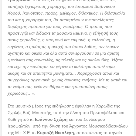
«υπήρξε
ξεχωριστός χοράρχης του Ιστορικού Βυζαντινού
Χορού. Ικανότατος, πράος, μειλίχιος, διδακτικός. Η διδασκαλία
του και η χοραρχία του, θα παραμείνουν ανεπανάληπτες.
Χοράρχης πρότυπο για τους νεωτέρους. Ο τρόπος που
προσέγγιζε και δίδασκε τα μουσικά κείμενα, η εξήγησή τους
στους χορωδούς, η υπομονή και επιμονή, η καλοσύνη, η
ευγένεια, η ηπιότητα, η ανοχή στο όποιο λάθος, τον έκαναν
αγαπητό και οικείο και όλα αυτά συνεργούσαν σε μια άριστη
εμφάνιση στις συναυλίες, τις τελετές και τις ακολουθίες. Ήξερε
και είχε την ικανότητα, να φέρνει το καλύτερο αποτέλεσμα,
ακόμη και σε απαιτητικά μαθήματα… Χοραρχούσε απλά και
συγχρόνως αρχοντικά, χωρίς άσκοπες κινήσεις. Με τη ματιά και
το νεύμα του, ενέπνεε θάρρος και εμπιστοσύνη στους
χορωδούς…».
Στο μουσικό μέρος της εκδήλωσης έψαλλαν η Χορωδία της
Σχολής Βυζ. Μουσικής, υπό την δ/νση του Πρωτοψάλτου και
Καθηγητού
κ. Ιωάννου Σχώρη
και του Συνδέσμου
Ιεροψαλτών, υπό την δ/νση του Άρχοντος Μουσικοδιδασκάλου
της Μ.τ.Χ.Ε.
κ. Κυριαζή Νικολέρη,
αποσπώντας το πηγαίο