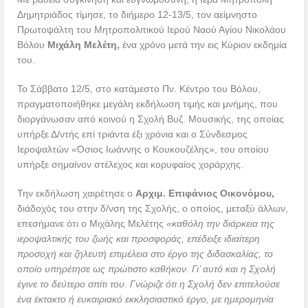
Δημητριάδος τίμησε, το διήμερο 12-13/5, τον αείμνηστο
Πρωτοψάλτη του Μητροπολιτικού Ιερού Ναού Αγίου Νικολάου
Βόλου
Μιχάλη Μελέτη,
ένα χρόνο μετά την εις Κύριον εκδημία
του.
Το Σάββατο 12/5, στο κατάμεστο Πν. Κέντρο του Βόλου,
πραγματοποιήθηκε μεγάλη εκδήλωση τιμής και μνήμης, που
διοργάνωσαν από κοινού η Σχολή Βυζ. Μουσικής, της οποίας
υπήρξε Δ/ντής επί τριάντα έξι χρόνια και ο Σύνδεσμος
Ιεροψαλτών «Όσιος Ιωάννης ο Κουκουζέλης», του οποίου
υπήρξε σημαίνον στέλεχος και κορυφαίος χοράρχης.
Την εκδήλωση χαιρέτησε ο
Αρχιμ. Επιφάνιος Οικονόμου,
διάδοχός του στην δ/νση της Σχολής, ο οποίος, μεταξύ άλλων,
επεσήμανε ότι ο Μιχάλης Μελέτης
«καθόλη την διάρκεια της
ιεροψαλτικής του ζωής και προσφοράς, επέδειξε ιδιαίτερη
προσοχή και ζηλευτή επιμέλεια στο έργο της διδασκαλίας, το
οποίο υπηρέτησε ως πρώτιστο καθήκον. Γι’ αυτό και η Σχολή
έγινε το δεύτερο σπίτι του. Γνώριζε ότι η Σχολή δεν επιτελούσε
ένα έκτακτο ή ευκαιριακό εκκλησιαστικό έργο, με ημερομηνία