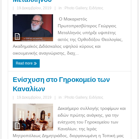
|
19 Δεκεμβρίου, 2019
|
in :
Photo Gallery
,
Ειδήσεις
Ο Μακαριστός
Πρωτοπρεσβύτερος Γεώργιος
Μεταλληνός υπήρξε υψιπέτης
αετός της Ορθοδόξου Θεολογίας,
Ακαδημαϊκός Διδάσκαλος υψηλού κύρους και
οικουμενικής αναγνώρισης, διαχ...
Read more
Ενίσχυση στο Γηροκομείο των
Καναλίων
|
19 Δεκεμβρίου, 2019
|
in :
Photo Gallery
,
Ειδήσεις
Δεκαήμερο συλλογής τροφίμων και
ειδών πρώτης ανάγκης, για την
ενίσχυση του Γηροκομείου των
Καναλίων, της Ιεράς
Μητροπόλεως Δημητριάδος, διοργανωμένη η Τοπική μας