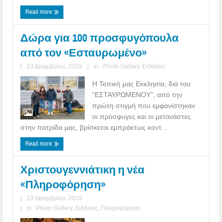
Read more
Δώρα για 100 προσφυγόπουλα
από τον «Εσταυρωμένο»
|
23 Δεκεμβρίου, 2019
|
in :
Photo Gallery
,
Ειδήσεις
Η Τοπική μας Εκκλησία, διά του
“ΕΣΤΑΥΡΩΜΕΝΟΥ”, από την
πρώτη στιγμή που εμφανίστηκαν
οι πρόσφυγες και οι μετανάστες
στην πατρίδα μας, βρίσκεται εμπράκτως κοντ...
Read more
Χριστουγεννιάτικη η νέα
«Πληροφόρηση»
|
23 Δεκεμβρίου, 2019
|
in :
Photo Gallery
,
Ειδήσεις
,
Πληροφόρηση