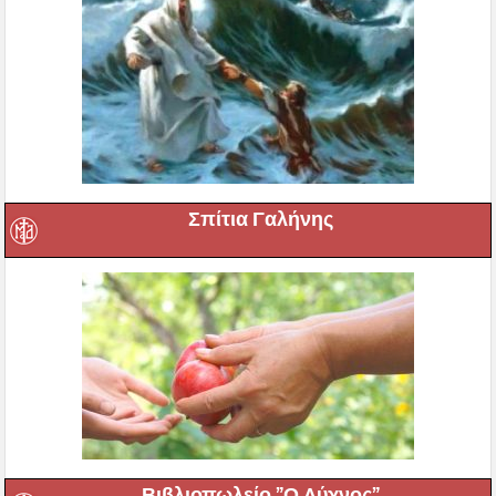
Σπίτια Γαλήνης
Βιβλιοπωλείο ”Ο Λύχνος”