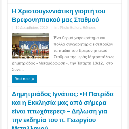
Η Χριστουγεννιάτικη γιορτή του
Βρεφονηπιακού μας Σταθμού
|
19 Δεκεμβρίου, 2019
|
in :
Photo Gallery
,
Ειδήσεις
Ένα θερμό χειροκρότημα και
πολλά συγχαρητήρια εισέπραξαν
τα παιδιά του Βρεφονηπιακού
Σταθμού της Ιεράς Μητροπόλεως
Δημητριάδος «Μεταμόρφωση», την Τετάρτη 18/12, στο
Συνε...
Read more
Δημητριάδος Ιγνάτιος: «Η Πατρίδα
και η Εκκλησία μας από σήμερα
είναι πτωχότερες» – Δήλωση για
την εκδημία του π. Γεωργίου
Μεταλληνού