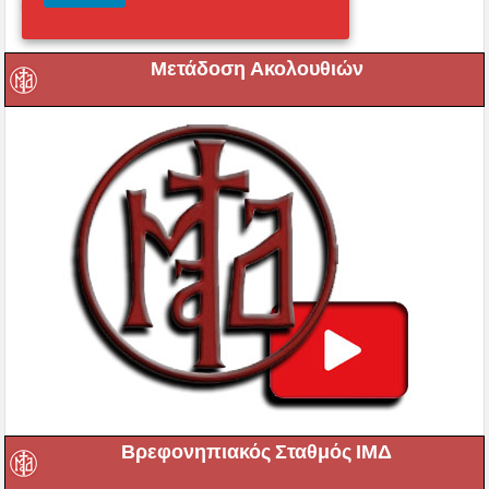
Μετάδοση Ακολουθιών
Βρεφονηπιακός Σταθμός ΙΜΔ