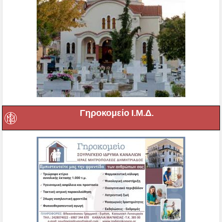
Γηροκομείο Ι.Μ.Δ.