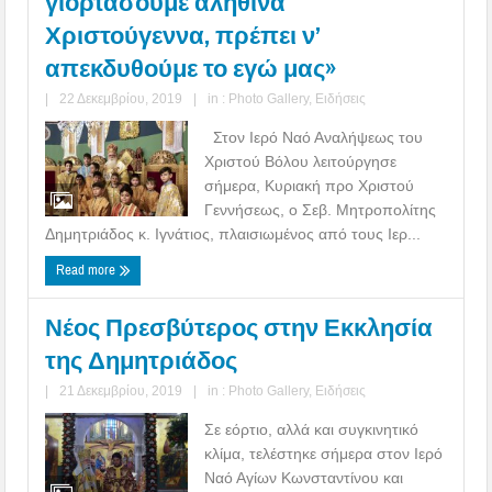
γιορτάσουμε αληθινά
Χριστούγεννα, πρέπει ν’
απεκδυθούμε το εγώ μας»
|
22 Δεκεμβρίου, 2019
|
in :
Photo Gallery
,
Ειδήσεις
Στον Ιερό Ναό Αναλήψεως του
Χριστού Βόλου λειτούργησε
σήμερα, Κυριακή προ Χριστού
Γεννήσεως, ο Σεβ. Μητροπολίτης
Δημητριάδος κ. Ιγνάτιος, πλαισιωμένος από τους Ιερ...
Read more
Νέος Πρεσβύτερος στην Εκκλησία
της Δημητριάδος
|
21 Δεκεμβρίου, 2019
|
in :
Photo Gallery
,
Ειδήσεις
Σε εόρτιο, αλλά και συγκινητικό
κλίμα, τελέστηκε σήμερα στον Ιερό
Ναό Αγίων Κωνσταντίνου και