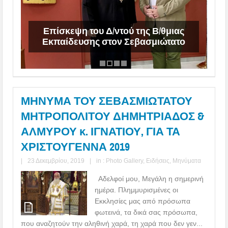
Επίσκεψη του Δ/ντού της Β/θμιας
λ
Εκπαίδευσης στον Σεβασμιώτατο
ΜΗΝΥΜΑ ΤΟΥ ΣΕΒΑΣΜΙΩΤΑΤΟΥ
ΜΗΤΡΟΠΟΛΙΤΟΥ ΔΗΜΗΤΡΙΑΔΟΣ &
ΑΛΜΥΡΟΥ κ. ΙΓΝΑΤΙΟΥ, ΓΙΑ ΤΑ
ΧΡΙΣΤΟΥΓΕΝΝΑ 2019
|
23 Δεκεμβρίου, 2019
|
in :
Photo Gallery
,
Ειδήσεις
,
Μηνύματα
Αδελφοί μου, Μεγάλη η σημερινή
ημέρα. Πλημμυρισμένες οι
Εκκλησίες μας από πρόσωπα
φωτεινά, τα δικά σας πρόσωπα,
που αναζητούν την αληθινή χαρά, τη χαρά που δεν γεν...