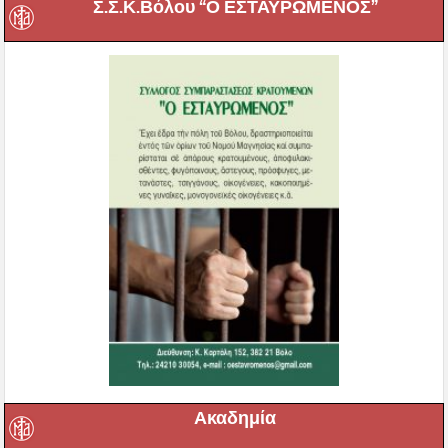
Σ.Σ.Κ.Βόλου “Ο ΕΣΤΑΥΡΩΜΕΝΟΣ”
Ακαδημία