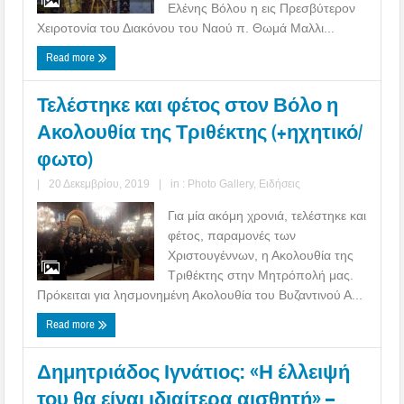
Ελένης Βόλου η εις Πρεσβύτερον
Χειροτονία του Διακόνου του Ναού π. Θωμά Μαλλι...
Read more
Τελέστηκε και φέτος στον Βόλο η
Ακολουθία της Τριθέκτης (+ηχητικό/
φωτο)
|
20 Δεκεμβρίου, 2019
|
in :
Photo Gallery
,
Ειδήσεις
Για μία ακόμη χρονιά, τελέστηκε και
φέτος, παραμονές των
Χριστουγέννων, η Ακολουθία της
Τριθέκτης στην Μητρόπολή μας.
Πρόκειται για λησμονημένη Ακολουθία του Βυζαντινού Α...
Read more
Δημητριάδος Ιγνάτιος: «Η έλλειψή
του θα είναι ιδιαίτερα αισθητή» –