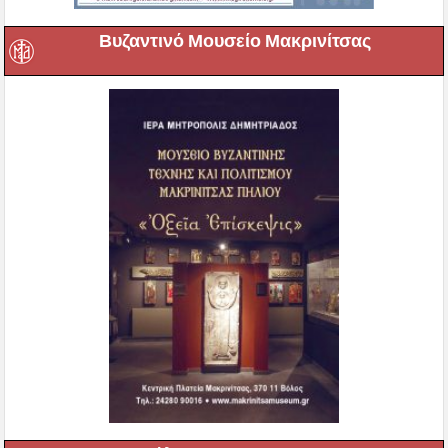
Βυζαντινό Μουσείο Μακρινίτσας