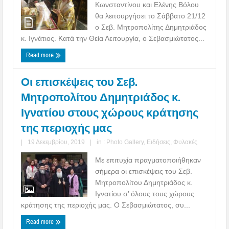
Κωνσταντίνου και Ελένης Βόλου
θα λειτουργήσει το Σάββατο 21/12
ο Σεβ. Μητροπολίτης Δημητριάδος
κ. Ιγνάτιος. Κατά την Θεία Λειτουργία, ο Σεβασμιώτατος...
Read more
Οι επισκέψεις του Σεβ.
Μητροπολίτου Δημητριάδος κ.
Ιγνατίου στους χώρους κράτησης
της περιοχής μας
|
19 Δεκεμβρίου, 2019
|
in :
Photo Gallery
,
Ειδήσεις
,
Φυλακές
Με επιτυχία πραγματοποιήθηκαν
σήμερα οι επισκέψεις του Σεβ.
Μητροπολίτου Δημητριάδος κ.
Ιγνατίου σ’ όλους τους χώρους
κράτησης της περιοχής μας. Ο Σεβασμιώτατος, συ...
Read more