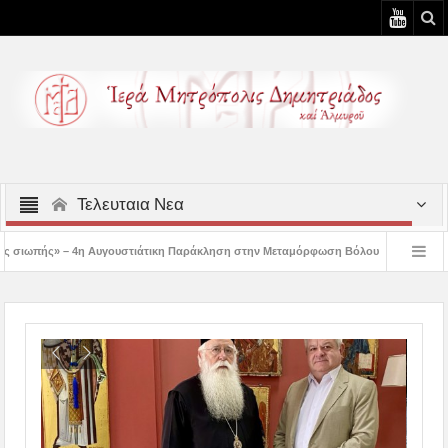
Τελευταια Νεα
ουστιάτικη Παράκληση στην Μεταμόρφωση Βόλου
Επίσκεψη του Δ/ντού της Β/
 3η Αυγουστιάτικη Παράκληση στον Άγιο Γεώργιο Νηλείας
Δημητριάδος Ιγνάτ
α