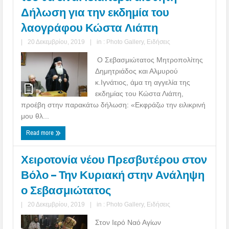
Δήλωση για την εκδημία του
λαογράφου Κώστα Λιάπη
|
20 Δεκεμβρίου, 2019
|
in :
Photo Gallery
,
Ειδήσεις
Ο Σεβασμιώτατος Μητροπολίτης
Δημητριάδος και Αλμυρού
κ.Ιγνάτιος, άμα τη αγγελία της
εκδημίας του Κώστα Λιάπη,
προέβη στην παρακάτω δήλωση: «Εκφράζω την ειλικρινή
μου θλ...
Read more
Χειροτονία νέου Πρεσβυτέρου στον
Βόλο – Την Κυριακή στην Ανάληψη
ο Σεβασμιώτατος
|
20 Δεκεμβρίου, 2019
|
in :
Photo Gallery
,
Ειδήσεις
Στον Ιερό Ναό Αγίων