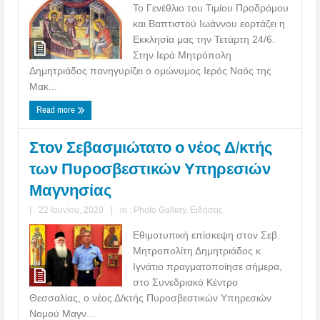
Το Γενέθλιο του Τιμίου Προδρόμου
και Βαπτιστού Ιωάννου εορτάζει η
Εκκλησία μας την Τετάρτη 24/6.
Στην Ιερά Μητρόπολη
Δημητριάδος πανηγυρίζει ο ομώνυμος Ιερός Ναός της
Μακ...
Read more
Στον Σεβασμιώτατο ο νέος Δ/κτής
των Πυροσβεστικών Υπηρεσιών
Μαγνησίας
|
22 Ιουνίου, 2020
|
in :
Photo Gallery
,
Ειδήσεις
Εθιμοτυπική επίσκεψη στον Σεβ.
Μητροπολίτη Δημητριάδος κ.
Ιγνάτιο πραγματοποίησε σήμερα,
στο Συνεδριακό Κέντρο
Θεσσαλίας, ο νέος Δ/κτής Πυροσβεστικών Υπηρεσιών
Νομού Μαγν...