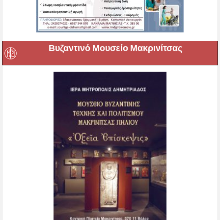
Βυζαντινό Μουσείο Μακρινίτσας