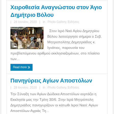
Χειροθεσία Αναγνώστου στον Άγιο
Δημήτριο Βόλου
|
28 Ιουνίου, 2020
|
in :
Photo Gallery
,
Ειδήσεις
Στον Ιερό Ναό Αγίου Δημητρίου
Βόλου λειτούργησε σήμερα ο Σεβ.
Μητροπολίτης Δημητριάδος κ.
Ιγνάτιος, παρουσία του
προβλεπόμενου αριθμού εκκλησιαζομένων, στο πλαίσιο
των...
Read more
Πανηγύρεις Αγίων Αποστόλων
|
28 Ιουνίου, 2020
|
in :
Photo Gallery
,
Ειδήσεις
Την Σύναξη των Αγίων Δώδεκα Αποστόλων εορτάζει η
Εκκλησία μας την Τρίτη 30/6. Στην Ιερά Μητρόπολη
Δημητριάδος πανηγυρίζουν οι κάτωθι Ιεροί Ναοί: Αγίων
Αποστόλων Αγριάς Τη...