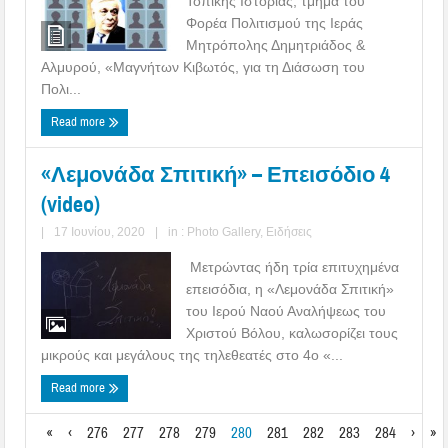
Τοπικής Ιστορίας, τμήμα του
Φορέα Πολιτισμού της Ιεράς
Μητρόπολης Δημητριάδος &
Αλμυρού, «Μαγνήτων Κιβωτός, για τη Διάσωση του
Πολι...
Read more
«Λεμονάδα Σπιτική» – Επεισόδιο 4
(video)
|
17 Ιουνίου, 2020
|
in :
Photo Gallery
,
Ειδήσεις
Μετρώντας ήδη τρία επιτυχημένα
επεισόδια, η «Λεμονάδα Σπιτική»
του Ιερού Ναού Αναλήψεως του
Χριστού Βόλου, καλωσορίζει τους
μικρούς και μεγάλους της τηλεθεατές στο 4ο «...
Read more
«
‹
276
277
278
279
280
281
282
283
284
›
»