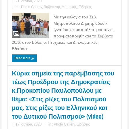
|
21 Ιουνίου, 2020
|
in :
Photo Gallery
,
Βυζαντινής Μουσικής
,
Ειδήσεις
Με την ευλογία του Σεβ.
Μητροπολίτου Δημητριάδος κ.
Ιγνατίου και με απόλυτη επιτυχία,
πραγματοποιήθηκαν το Σάββατο
20/6, στον Βόλο, οι Πτυχιακές και Διπλωματικές
Εξετάσει...
Read more
Κύρια σημεία της παρέμβασης του
τέως Προέδρου της Δημοκρατίας
κ.Προκοπίου Παυλοπούλου με
θέμα: «Στις ρίζες του Πολιτισμού
μας. Στις ρίζες του Ελληνικού και
του Δυτικού Πολιτισμού» (video)
|
17 Ιουνίου, 2020
|
in :
Photo Gallery
,
Ειδήσεις