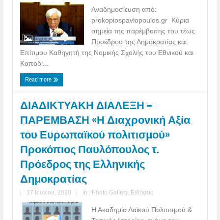
Αναδημοσίευση από:
prokopiospavlopoulos.gr Κύρια
σημεία της παρέμβασης του τέως
Προέδρου της Δημοκρατίας και
Επίτιμου Καθηγητή της Νομικής Σχολής του Εθνικού και
Καποδι...
Read more
ΔΙΑΔΙΚΤΥΑΚΗ ΔΙΑΛΕΞΗ –
ΠΑΡΕΜΒΑΣΗ «Η Διαχρονική Αξία
του Ευρωπαϊκού πολιτισμού»
Προκόπιος Παυλόπουλος τ.
Πρόεδρος της Ελληνικής
Δημοκρατίας
|
17 Ιουνίου, 2020
|
in :
Photo Gallery
,
Ειδήσεις
Η Ακαδημία Λαϊκού Πολιτισμού &