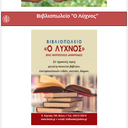
Βιβλιοπωλείο ”Ο Λύχνος”