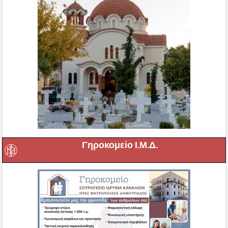
Γηροκομείο Ι.Μ.Δ.