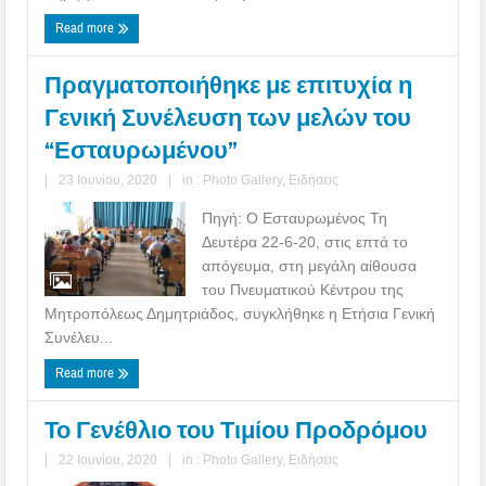
Read more
Πραγματοποιήθηκε με επιτυχία η
Γενική Συνέλευση των μελών του
“Εσταυρωμένου”
|
23 Ιουνίου, 2020
|
in :
Photo Gallery
,
Ειδήσεις
Πηγή: Ο Εσταυρωμένος Τη
Δευτέρα 22-6-20, στις επτά το
απόγευμα, στη μεγάλη αίθουσα
του Πνευματικού Κέντρου της
Μητροπόλεως Δημητριάδος, συγκλήθηκε η Ετήσια Γενική
Συνέλευ...
Read more
Το Γενέθλιο του Τιμίου Προδρόμου
|
22 Ιουνίου, 2020
|
in :
Photo Gallery
,
Ειδήσεις