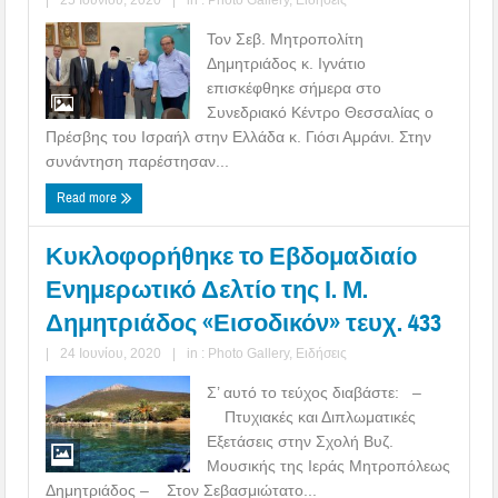
Τον Σεβ. Μητροπολίτη
Δημητριάδος κ. Ιγνάτιο
επισκέφθηκε σήμερα στο
Συνεδριακό Κέντρο Θεσσαλίας ο
Πρέσβης του Ισραήλ στην Ελλάδα κ. Γιόσι Αμράνι. Στην
συνάντηση παρέστησαν...
Read more
Κυκλοφορήθηκε το Εβδομαδιαίο
Ενημερωτικό Δελτίο της Ι. Μ.
Δημητριάδος «Εισοδικόν» τευχ. 433
|
24 Ιουνίου, 2020
|
in :
Photo Gallery
,
Ειδήσεις
Σ’ αυτό το τεύχος διαβάστε: –
Πτυχιακές και Διπλωματικές
Εξετάσεις στην Σχολή Βυζ.
Μουσικής της Ιεράς Μητροπόλεως
Δημητριάδος – Στον Σεβασμιώτατο...