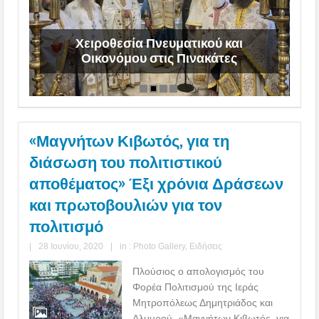
θε
η
Χειροθεσία Πνευματικού και
Οικονόμου στις Πινακάτες
«Μαγνήτων Κιβωτός, για τη
διάσωση του πολιτιστικού
αποθέματος» Έξι χρόνια Δράσεων
και πρωτοβουλιών για τον
πολιτισμό
|
28 Ιουνίου, 2020
|
in :
Photo Gallery
,
Ειδήσεις
Πλούσιος ο απολογισμός του
Φορέα Πολιτισμού της Ιεράς
Μητροπόλεως Δημητριάδος και
Αλμυρού, «Μαγνήτων Κιβωτός, για