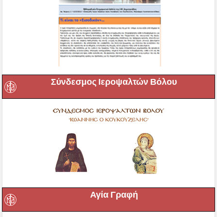
Σύνδεσμος Ιεροψαλτών Βόλου
Αγία Γραφή