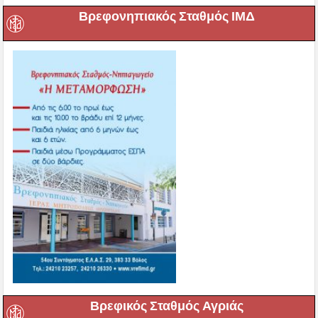
Βρεφονηπιακός Σταθμός ΙΜΔ
Βρεφικός Σταθμός Αγριάς