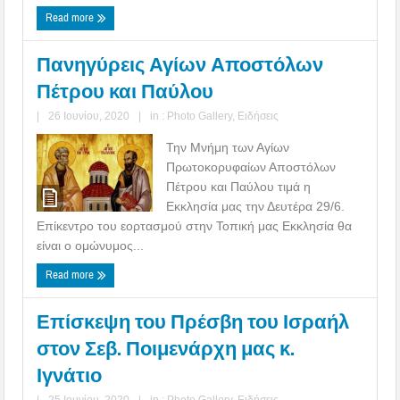
Read more
Πανηγύρεις Αγίων Αποστόλων
Πέτρου και Παύλου
|
26 Ιουνίου, 2020
|
in :
Photo Gallery
,
Ειδήσεις
Την Μνήμη των Αγίων
Πρωτοκορυφαίων Αποστόλων
Πέτρου και Παύλου τιμά η
Εκκλησία μας την Δευτέρα 29/6.
Επίκεντρο του εορτασμού στην Τοπική μας Εκκλησία θα
είναι ο ομώνυμος...
Read more
Επίσκεψη του Πρέσβη του Ισραήλ
στον Σεβ. Ποιμενάρχη μας κ.
Ιγνάτιο
|
25 Ιουνίου, 2020
|
in :
Photo Gallery
,
Ειδήσεις