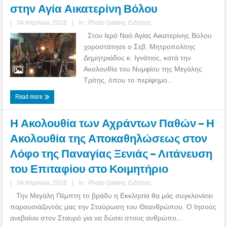
στην Αγία Αικατερίνη Βόλου
|
04 Απριλίου, 2018
|
in :
Photo Gallery
,
Ειδήσεις
Στον Ιερό Ναό Αγίας Αικατερίνης Βόλου
χοροστάτησε ο Σεβ. Μητροπολίτης
Δημητριάδος κ. Ιγνάτιος, κατά την
Ακολουθία του Νυμφίου της Μεγάλης
Τρίτης, όπου το περίφημο...
Read more
Η Ακολουθία των Αχράντων Παθών – Η
Ακολουθία της Αποκαθηλώσεως στον
Λόφο της Παναγίας Ξενιάς – Λιτάνευση
του Επιταφίου στο Κοιμητήριο
|
04 Απριλίου, 2018
|
in :
Photo Gallery
,
Ειδήσεις
Την Μεγάλη Πέμπτη το βράδυ η Εκκλησία θα μάς συγκλονίσει
παρουσιάζοντάς μας την Σταύρωση του Θεανθρώπου. Ο Ιησούς
ανεβαίνει στον Σταυρό για να δώσει στους ανθρώπο...