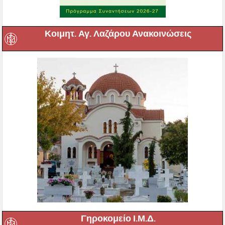
Κοιμητ. Αγ. Λαζάρου Ανακοινώσεις
Γηροκομείο Ι.Μ.Δ.