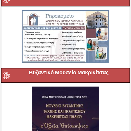
Βυζαντινό Μουσείο Μακρινίτσας