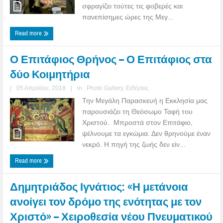
σφραγίζει τούτες τις φοβερές και
πανεπίσημες ώρες της Μεγ...
Read more
Ο Επιτάφιος Θρήνος – Ο Επιτάφιος στα
δύο Κοιμητήρια
|
05 Απριλίου, 2018
|
in :
Photo Gallery
,
Ειδήσεις
Την Μεγάλη Παρασκευή η Εκκλησία μας
παρουσιάζει τη Θεόσωμο Ταφή του
Χριστού. Μπροστά στον Επιτάφιο,
ψέλνουμε τα εγκώμια. Δεν θρηνούμε έναν
νεκρό. Η πηγή της ζωής δεν είν...
Read more
Δημητριάδος Ιγνάτιος: «Η μετάνοια
ανοίγει τον δρόμο της ενότητας με τον
Χριστό» – Χειροθεσία νέου Πνευματικού