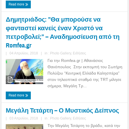
Read more
Δημητριάδος: ”Θα μπορούσε να
φανταστεί κανείς έναν Χριστό να
πετροβολεί;” – Αναδημοσίευση από τη
Romfea.gr
|
04 Απριλίου, 2018
|
in :
Photo Gallery
,
Ειδήσεις
Για την Romfea.gr | Αθανάσιος
Θανόπουλος Στην εκπομπή του Σωτήρη
Πολύζου “Κεντρική Ελλάδα Καλησπέρα”
στον τηλεοπτικό σταθμό της TRT μίλησε
σήμερα, Mεγάλη Τρ...
Read more
Μεγάλη Τετάρτη – Ο Μυστικός Δείπνος
|
03 Απριλίου, 2018
|
in :
Photo Gallery
,
Ειδήσεις
Την Μεγάλη Τετάρτη το βράδυ, κατά την