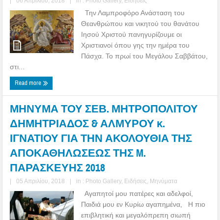
|
06 Απριλίου, 2018
|
in :
Photo Gallery
,
Ειδήσεις
Την Λαμπροφόρο Ανάσταση του
Θεανθρώπου και νικητού του θανάτου
Ιησού Χριστού πανηγυρίζουμε οι
Χριστιανοί όπου γης την ημέρα του
Πάσχα. Το πρωί του Μεγάλου Σαββάτου,
στι...
Read more
ΜΗΝΥΜΑ ΤΟΥ ΣΕΒ. ΜΗΤΡΟΠΟΛΙΤΟΥ
ΔΗΜΗΤΡΙΑΔΟΣ & ΑΛΜΥΡΟΥ κ.
ΙΓΝΑΤΙΟΥ ΓΙΑ ΤΗΝ ΑΚΟΛΟΥΘΙΑ ΤΗΣ
ΑΠΟΚΑΘΗΛΩΣΕΩΣ ΤΗΣ M.
ΠΑΡΑΣΚΕΥΗΣ 2018
|
05 Απριλίου, 2018
|
in :
Photo Gallery
,
Ειδήσεις
,
Μηνύματα
Αγαπητοί μου πατέρες και αδελφοί,
Παιδιά μου εν Κυρίω αγαπημένα, Η πιο
επιβλητική και μεγαλόπρεπη σιωπή