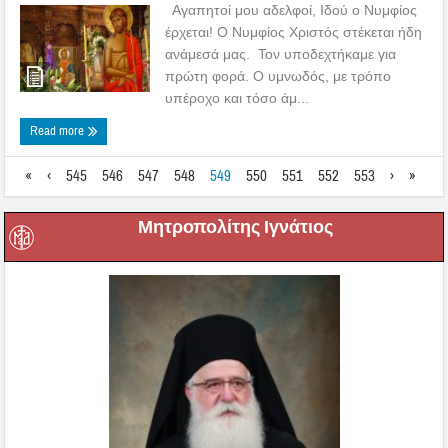
Αγαπητοί μου αδελφοί, Ιδού ο Νυμφίος
έρχεται! Ο Νυμφίος Χριστός στέκεται ήδη
ανάμεσά μας. Τον υποδεχτήκαμε για
πρώτη φορά. Ο υμνωδός, με τρόπο
υπέροχο και τόσο άμ...
Read more
«
‹
545
546
547
548
549
550
551
552
553
›
»
Μητροπολίτης Ιγνάτιος