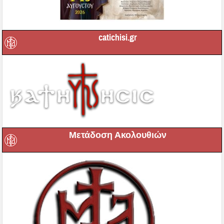
catichisi.gr
Μετάδοση Ακολουθιών