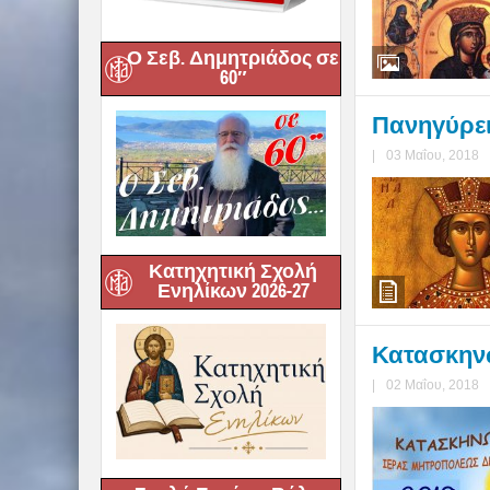
Ο Σεβ. Δημητριάδος σε
60″
Πανηγύρει
|
03 Μαΐου, 2018
Κατηχητική Σχολή
Ενηλίκων 2026-27
Κατασκηνώ
|
02 Μαΐου, 2018