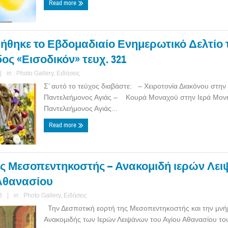
Read more
θηκε το Εβδομαδιαίο Ενημερωτικό Δελτίο τη
ς «Εισοδικόν» τευχ. 321
|
in :
Photo Gallery
,
Ειδήσεις
Σ’ αυτό το τεύχος διαβάστε: – Χειροτονία Διακόνου στην 
Παντελεήμονος Αγιάς – Κουρά Μοναχού στην Ιερά Μονή
Παντελεήμονος Αγιάς...
Read more
ης Μεσοπεντηκοστής – Ανακομιδή ιερών Λε
Αθανασίου
8
|
in :
Photo Gallery
,
Ειδήσεις
Την Δεσποτική εορτή της Μεσοπεντηκοστής και την μνή
Ανακομιδής των Ιερών Λειψάνων του Αγίου Αθανασίου τ