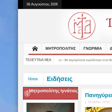
06 Αυγούστου, 2026
ΜΗΤΡΟΠΟΛΙΤΗΣ
ΓΝΩΡΙΜΙΑ
Δ
ΤΕΛΕΥΤΑΙΑ ΝΕΑ
 μάς έδειξε το μέλλον μας» – Με λαμπρότητα εορτάστηκε στον Βόλο η Μεταμόρφωση
Ειδήσεις
Home
Μητροπολίτης Ιγνάτιος
Πανηγύρει
|
04 Μαΐου, 2018