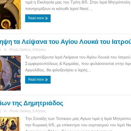
τιμά η Εκκλησία μας την Τρίτη 8/5. Στην Ιερά Μητρόπολ
πανηγυρίζουν οι κάτωθι Ιεροί Ναοί:...
Read more
ηψη τα Λείψανα του Αγίου Λουκά του Ιατρο
|
in :
Photo Gallery
,
Ειδήσεις
Τα χαριτόβρυτα Ιερά Λείψανα του Αγίου Λουκά του Ιατρο
Συμφερουπόλεως & Κριμαίας, που φυλάσσονται στην Ιε
Αργολίδος, θα φιλοξενήσει ο Ιερός...
Read more
ίων της Δημητριάδος
|
in :
Photo Gallery
,
Ειδήσεις
Την Σύναξη των Τοπικών μας Αγίων τιμά η Ιερά Μητρόπο
την Κυριακή 6/5, με επίκεντρο του εορτασμού τον Ιερό Ν