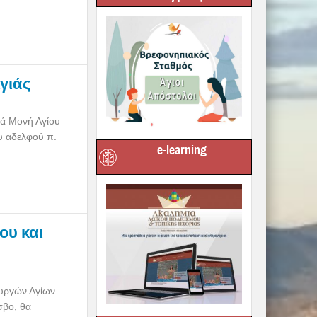
γιάς
ρά Μονή Αγίου
υ αδελφού π.
e-learning
ου και
ουργών Αγίων
σβο, θα