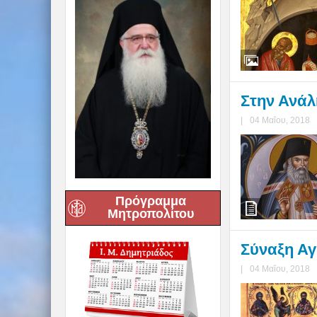
Στην Ανάλ
|
04 Μαΐου, 2018
Πρόγραμμα
Μητροπολίτου
Σύναξη Αγ
|
04 Μαΐου, 2018