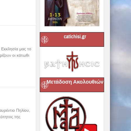
catichisi.gr
 Εκκλησία μας το
ίζουν οι κάτωθι
Μετάδοση Ακολουθιών
υρέντιο Πηλίου,
εότητος της