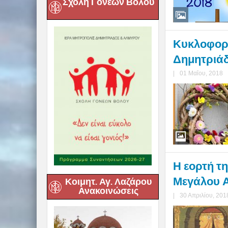
Σχολή Γονέων Βόλου
Κυκλοφορή
Δημητριάδο
|
01 Μαΐου, 2018
Η εορτή τ
Μεγάλου 
Κοιμητ. Αγ. Λαζάρου
Ανακοινώσεις
|
30 Απριλίου, 201