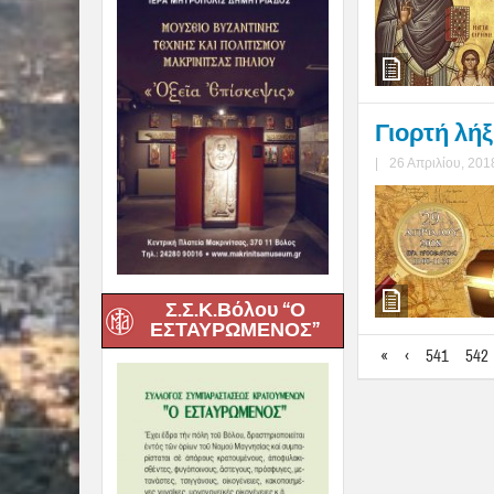
Γιορτή λή
|
26 Απριλίου, 201
Σ.Σ.Κ.Βόλου “Ο
ΕΣΤΑΥΡΩΜΕΝΟΣ”
«
‹
541
542