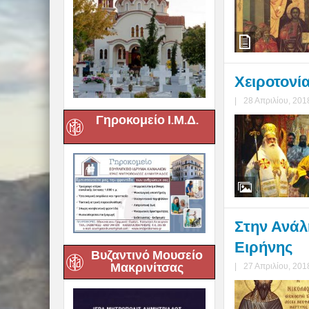
Χειροτονί
|
28 Απριλίου, 201
Γηροκομείο Ι.Μ.Δ.
Στην Ανάλ
Ειρήνης
Βυζαντινό Μουσείο
Μακρινίτσας
|
27 Απριλίου, 201