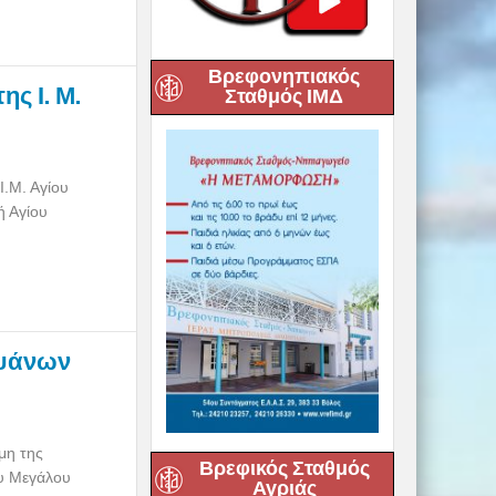
Βρεφονηπιακός
ς Ι. Μ.
Σταθμός ΙΜΔ
Ι.Μ. Αγίου
 Αγίου
ιψάνων
μη της
Βρεφικός Σταθμός
ου Μεγάλου
Αγριάς