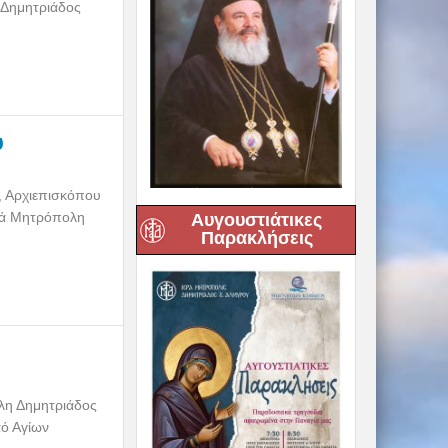
η Δημητριάδος
ύ
ύ, Αρχιεπισκόπου
ρά Μητρόπολη
Αυγουστιάτικες
Παρακλήσεις
λη Δημητριάδος
αό Αγίων