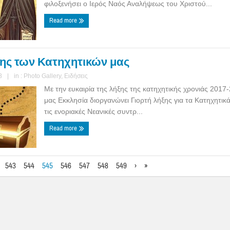
φιλοξενήσει ο Ιερός Ναός Αναλήψεως του Χριστού...
Read more
ξης των Κατηχητικών μας
8
|
in :
Photo Gallery
,
Ειδήσεις
Με την ευκαιρία της λήξης της κατηχητικής χρονιάς 2017
μας Εκκλησία διοργανώνει Γιορτή λήξης για τα Κατηχητικά
τις ενοριακές Νεανικές συντρ...
Read more
543
544
545
546
547
548
549
›
»