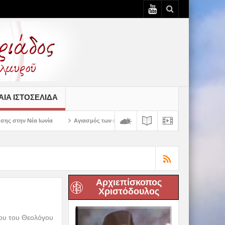
ΙΆ ΙΣΤΟΣΕΛΊΔΑ
Αγιασμός των πρώτων ολοκληρωμένων κελιών της Παλαιάς Ιεράς Μονής Παν
Αρχιεπίσκοπος
Χριστόδουλος
νου του Θεολόγου