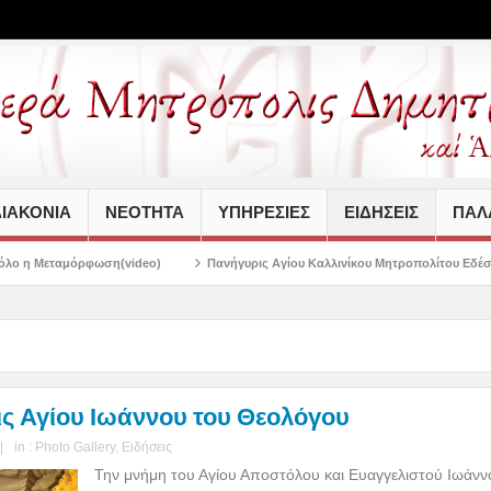
ΙΑΚΟΝΙΑ
ΝΕΟΤΗΤΑ
ΥΠΗΡΕΣΙΕΣ
ΕΙΔΗΣΕΙΣ
ΠΑΛΑ
(video)
Πανήγυρις Αγίου Καλλινίκου Μητροπολίτου Εδέσσης στην Νέα Ιωνία
ς Αγίου Ιωάννου του Θεολόγου
|
in :
Photo Gallery
,
Ειδήσεις
Την μνήμη του Αγίου Αποστόλου και Ευαγγελιστού Ιωάν