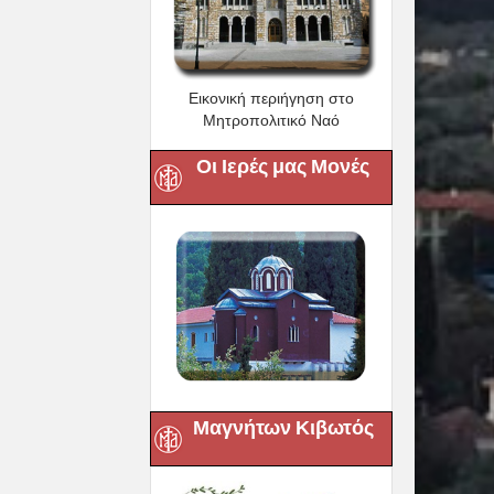
Εικονική περιήγηση στο
Μητροπολιτικό Ναό
Οι Ιερές μας Μονές
Μαγνήτων Κιβωτός