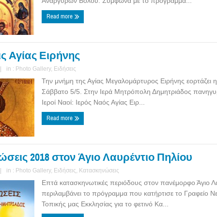
Αναργύρων Βόλου. Σύμφωνα με το πρόγραμμα...
Read more
ς Αγίας Ειρήνης
|
in :
Photo Gallery
,
Ειδήσεις
Την μνήμη της Αγίας Μεγαλομάρτυρος Ειρήνης εορτάζει η
Σάββατο 5/5. Στην Ιερά Μητρόπολη Δημητριάδος πανηγυρ
Ιεροί Ναοί: Ιερός Ναός Αγίας Ειρ...
Read more
σεις 2018 στον Άγιο Λαυρέντιο Πηλίου
|
in :
Photo Gallery
,
Ειδήσεις
,
Κατασκηνώσεις
Επτά κατασκηνωτικές περιόδους στον πανέμορφο Άγιο Λα
περιλαμβάνει το πρόγραμμα που κατήρτισε το Γραφείο Ν
Τοπικής μας Εκκλησίας για το φετινό Κα...