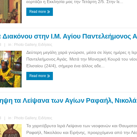
εορτάζει η Εκκλησία μας την Τετάρτη 2/5. Στην Ιε...
Read more
α Διακόνου στην Ι.Μ. Αγίου Παντελεήμονος Α
8
|
in :
Photo Gallery
,
Ειδήσεις
Δεύτερη μεγάλη χαρά γνώρισε, μέσα σε λίγες ημέρες η Ιε
Παντελεήμονος Αγιάς. Μετά την Μοναχική Κουρά του νέο
Ελισαίου (24/4), σήμερα ένα άλλος αδε...
Read more
ηψη τα Λείψανα των Αγίων Ραφαήλ, Νικολά
8
|
in :
Photo Gallery
,
Ειδήσεις
Τα χαριτόβρυτα Ιερά Λείψανα των νεοφανών και Θαυματ
Ραφαήλ, Νικολάου και Ειρήνης, προερχόμενα από την Λέ