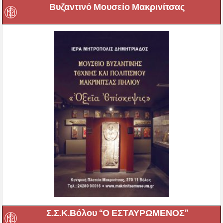
Βυζαντινό Μουσείο Μακρινίτσας
Σ.Σ.Κ.Βόλου “Ο ΕΣΤΑΥΡΩΜΕΝΟΣ”