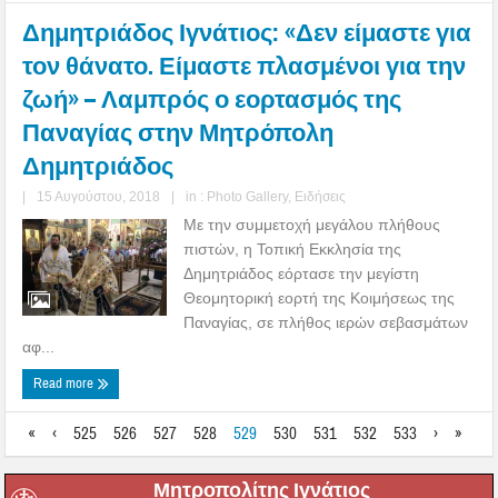
Δημητριάδος Ιγνάτιος: «Δεν είμαστε για
τον θάνατο. Είμαστε πλασμένοι για την
ζωή» – Λαμπρός ο εορτασμός της
Παναγίας στην Μητρόπολη
Δημητριάδος
|
15 Αυγούστου, 2018
|
in :
Photo Gallery
,
Ειδήσεις
Με την συμμετοχή μεγάλου πλήθους
πιστών, η Τοπική Εκκλησία της
Δημητριάδος εόρτασε την μεγίστη
Θεομητορική εορτή της Κοιμήσεως της
Παναγίας, σε πλήθος ιερών σεβασμάτων
αφ...
Read more
«
‹
525
526
527
528
529
530
531
532
533
›
»
Μητροπολίτης Ιγνάτιος