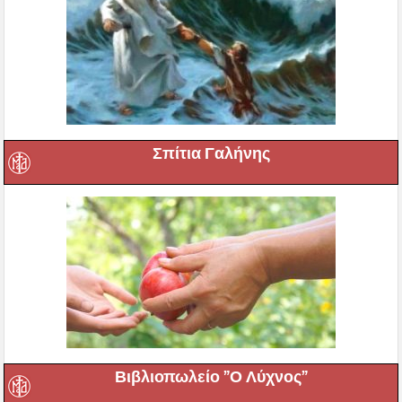
Σπίτια Γαλήνης
Βιβλιοπωλείο ”Ο Λύχνος”