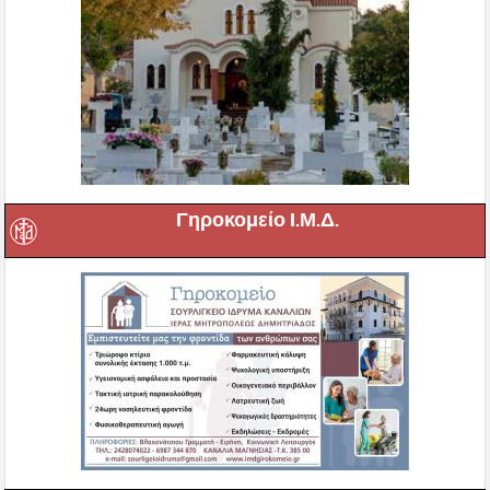
Γηροκομείο Ι.Μ.Δ.