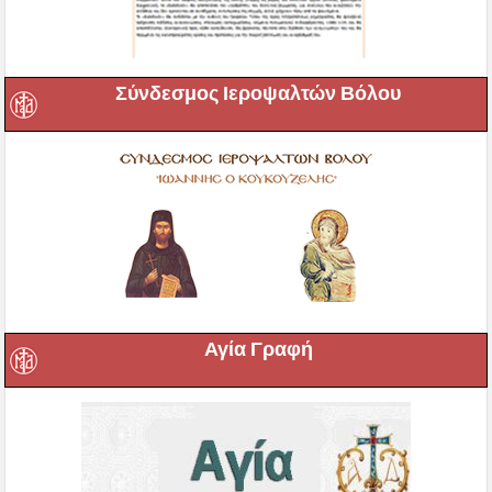
Σύνδεσμος Ιεροψαλτών Βόλου
Αγία Γραφή