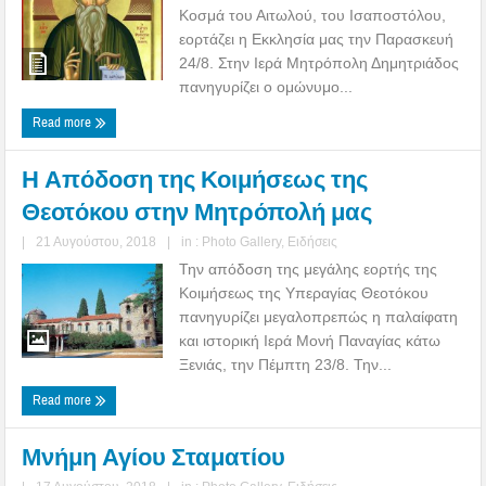
Κοσμά του Αιτωλού, του Ισαποστόλου,
εορτάζει η Εκκλησία μας την Παρασκευή
24/8. Στην Ιερά Μητρόπολη Δημητριάδος
πανηγυρίζει ο ομώνυμο...
Read more
Η Απόδοση της Κοιμήσεως της
Θεοτόκου στην Μητρόπολή μας
|
21 Αυγούστου, 2018
|
in :
Photo Gallery
,
Ειδήσεις
Την απόδοση της μεγάλης εορτής της
Κοιμήσεως της Υπεραγίας Θεοτόκου
πανηγυρίζει μεγαλοπρεπώς η παλαίφατη
και ιστορική Ιερά Μονή Παναγίας κάτω
Ξενιάς, την Πέμπτη 23/8. Την...
Read more
Μνήμη Αγίου Σταματίου