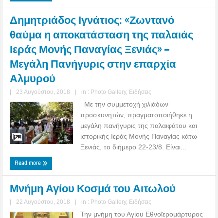
Δημητριάδος Ιγνάτιος: «Ζωντανό
θαύμα η αποκατάσταση της παλαιάς
Ιεράς Μονής Παναγίας Ξενιάς» –
Μεγάλη Πανήγυρις στην επαρχία
Αλμυρού
|
23 Αυγούστου, 2018
|
in :
Photo Gallery
,
Ειδήσεις
Με την συμμετοχή χιλιάδων
προσκυνητών, πραγματοποιήθηκε η
μεγάλη πανήγυρις της παλαιφάτου και
ιστορικής Ιεράς Μονής Παναγίας κάτω
Ξενιάς, το διήμερο 22-23/8. Είναι...
Read more
Μνήμη Αγίου Κοσμά του Αιτωλού
|
22 Αυγούστου, 2018
|
in :
Photo Gallery
,
Ειδήσεις
Την μνήμη του Αγίου Εθνοϊερομάρτυρος