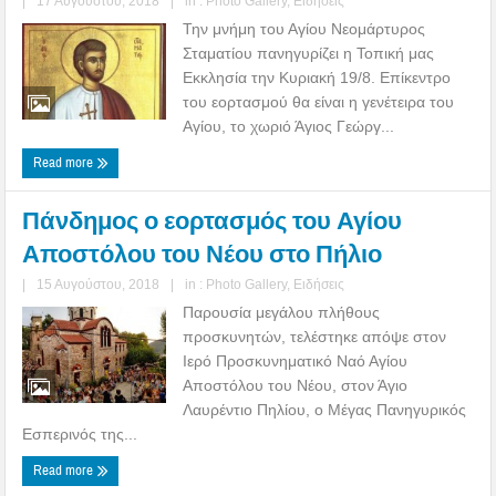
|
17 Αυγούστου, 2018
|
in :
Photo Gallery
,
Ειδήσεις
Την μνήμη του Αγίου Νεομάρτυρος
Σταματίου πανηγυρίζει η Τοπική μας
Εκκλησία την Κυριακή 19/8. Επίκεντρο
του εορτασμού θα είναι η γενέτειρα του
Αγίου, το χωριό Άγιος Γεώργ...
Read more
Πάνδημος ο εορτασμός του Αγίου
Αποστόλου του Νέου στο Πήλιο
|
15 Αυγούστου, 2018
|
in :
Photo Gallery
,
Ειδήσεις
Παρουσία μεγάλου πλήθους
προσκυνητών, τελέστηκε απόψε στον
Ιερό Προσκυνηματικό Ναό Αγίου
Αποστόλου του Νέου, στον Άγιο
Λαυρέντιο Πηλίου, ο Μέγας Πανηγυρικός
Εσπερινός της...
Read more