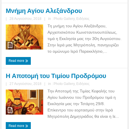
Μνήμη Αγίου Αλεξάνδρου
|
28 Αυγούστου, 2018
|
in :
Photo Gallery
,
Ειδήσεις
Τη μνήμη του Αγίου Αλεξάνδρου,
Αρχιεπισκόπου Κωνσταντινουπόλεως,
τιμά η Εκκλησία μας την 30η Αυγούστου.
Στην Ιερά μας Μητρόπολη, πανηγυρίζει
το ομώνυμο Ιερό Παρεκκλήσιο,...
Read more
Η Αποτομή του Τιμίου Προδρόμου
|
27 Αυγούστου, 2018
|
in :
Photo Gallery
,
Ειδήσεις
Την Αποτομή της Τιμίας Κεφαλής του
Αγίου Ιωάννου του Προδρόμου τιμά η
Εκκλησία μας την Τετάρτη 29/8.
Επίκεντρο του εορτασμού στην Ιερά
Μητρόπολη Δημητριάδος θα είναι η Ιε...
Read more