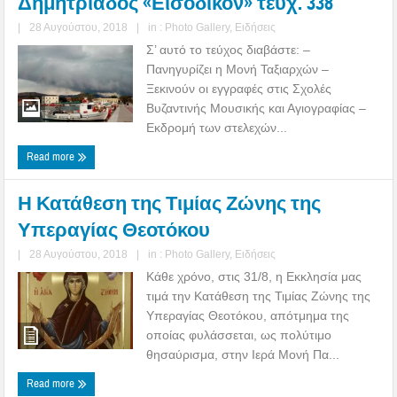
Δημητριάδος «Εισοδικόν» τευχ. 338
|
28 Αυγούστου, 2018
|
in :
Photo Gallery
,
Ειδήσεις
Σ’ αυτό το τεύχος διαβάστε: –
Πανηγυρίζει η Μονή Ταξιαρχών –
Ξεκινούν οι εγγραφές στις Σχολές
Βυζαντινής Μουσικής και Αγιογραφίας –
Εκδρομή των στελεχών...
Read more
Η Κατάθεση της Τιμίας Ζώνης της
Υπεραγίας Θεοτόκου
|
28 Αυγούστου, 2018
|
in :
Photo Gallery
,
Ειδήσεις
Κάθε χρόνο, στις 31/8, η Εκκλησία μας
τιμά την Κατάθεση της Τιμίας Ζώνης της
Υπεραγίας Θεοτόκου, απότμημα της
οποίας φυλάσσεται, ως πολύτιμο
θησαύρισμα, στην Ιερά Μονή Πα...
Read more