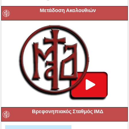
Μετάδοση Ακολουθιών
Βρεφονηπιακός Σταθμός ΙΜΔ