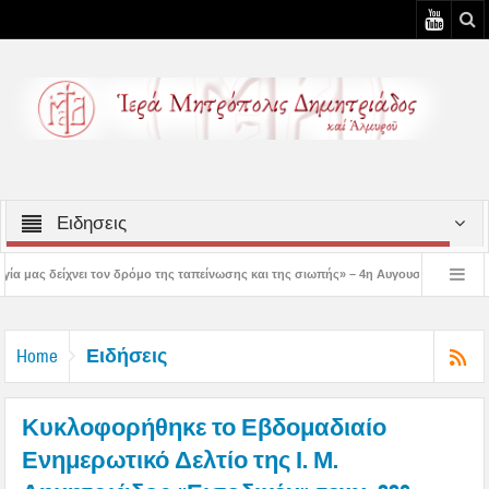
Ειδησεις
ρόμο της ταπείνωσης και της σιωπής» – 4η Αυγουστιάτικη Παράκληση στην Μεταμό
 3η Αυγουστιάτικη Παράκληση στον Άγιο Γεώργιο Νηλείας
Δημητριάδος Ιγνάτι
Ειδήσεις
Home
Κυκλοφορήθηκε το Εβδομαδιαίο
Ενημερωτικό Δελτίο της Ι. Μ.