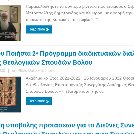
Παρακολουθήστε το σύντομο βιντεάκι που ετοίμασε ο Σε
Μητροπολίτης Δημητριάδος και Αλμυρού, με αφορμή την 
περικοπή της Κυριακής Του τυφλού. “...
Read more
ου Ποιήσαι 2» Πρόγραμμα διαδικτυακών δια
ς Θεολογικών Σπουδών Βόλου
022
|
in :
Photo Gallery
,
Ειδήσεις
Ακαδημαϊκό Έτος 2021-2022 26 Ιανουαρίου 2022 Θεόφι
Δρ. Θεολογίας, Επιστημονικός Συνεργάτης Ακαδημίας Θε
Σπουδών Βόλου, «Η εξατομίκευση της σ...
Read more
 υποβολής προτάσεων για το Διεθνές Συνέ