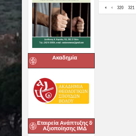
«
‹
320
321
Ακαδημία
Εταιρεία Ανάπτυξης &
Αξιοποίησης ΙΜΔ