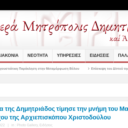
ΙΑΚΟΝΙΑ
ΝΕΟΤΗΤΑ
ΥΠΗΡΕΣΙΕΣ
ΕΙΔΗΣΕΙΣ
ΠΑΛΑ
άκληση στην Μεταμόρφωση Βόλου
Επίσκεψη του Δ/ντού της Β/θμιας Εκπαίδευσ
α της Δημητριάδος τίμησε την μνήμη του Μ
ου της Αρχιεπισκόπου Χριστοδούλου
022
|
in :
Photo Gallery
,
Ειδήσεις