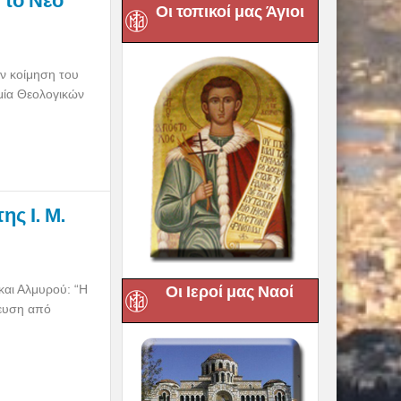
 το Νέο
Οι τοπικοί μας Άγιοι
ν κοίμηση του
μία Θεολογικών
ς Ι. Μ.
και Αλμυρού: “Η
Οι Ιεροί μας Ναοί
ίευση από