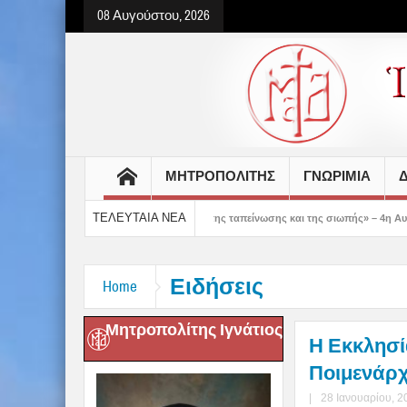
08 Αυγούστου, 2026
ΜΗΤΡΟΠΟΛΙΤΗΣ
ΓΝΩΡΙΜΙΑ
Δ
ΤΕΛΕΥΤΑΙΑ ΝΕΑ
 μας δείχνει τον δρόμο της ταπείνωσης και της σιωπής» – 4η Αυγουστιάτικη Παρ
Ειδήσεις
Home
Μητροπολίτης Ιγνάτιος
Η Εκκλησί
Ποιμενάρχ
|
28 Ιανουαρίου, 2