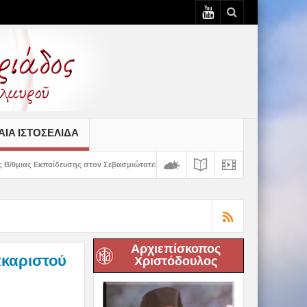
ΙΆ ΙΣΤΟΣΕΛΊΔΑ
ης στον Σεβασμιώτατο
Δημητριάδος Ιγνάτιος: «Ο Χριστός μάς έδειξε το μέλ
Αρχιεπίσκοπος
ακαριστού
Χριστόδουλος