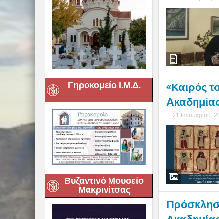
Γηροκομείο Ι.Μ.Δ.
«Καιρός τ
Ακαδημία
|
21 Ιανουαρίου, 2
Βυζαντινό Μουσείο
Μακρινίτσας
Πρόσκληση