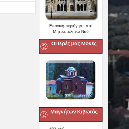
Εικονική περιήγηση στο
Μητροπολιτικό Ναό
Οι Ιερές μας Μονές
Μαγνήτων Κιβωτός