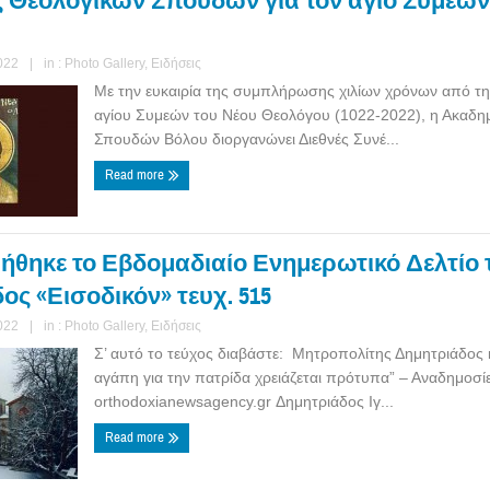
 Θεολογικών Σπουδών για τον άγιο Συμεών
022
|
in :
Photo Gallery
,
Ειδήσεις
Με την ευκαιρία της συμπλήρωσης χιλίων χρόνων από τη
αγίου Συμεών του Νέου Θεολόγου (1022-2022), η Ακαδη
Σπουδών Βόλου διοργανώνει Διεθνές Συνέ...
Read more
θηκε το Εβδομαδιαίο Ενημερωτικό Δελτίο τη
ς «Εισοδικόν» τευχ. 515
022
|
in :
Photo Gallery
,
Ειδήσεις
Σ’ αυτό το τεύχος διαβάστε: Μητροπολίτης Δημητριάδος 
αγάπη για την πατρίδα χρειάζεται πρότυπα” – Αναδημοσ
orthodoxianewsagency.gr Δημητριάδος Ιγ...
Read more