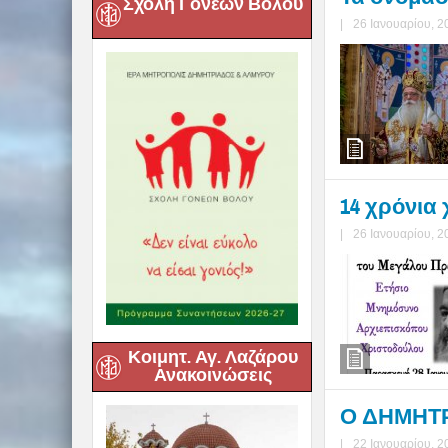
Σχολή Γονέων Βόλου
|
26 Ιανουαρίου, 2
14 χρόνια
|
26 Ιανουαρίου, 2
Κοιμητ. Αγ. Λαζάρου
Ανακοινώσεις
Ο ΔΗΜΗΤΡΙ
|
22 Ιανουαρίου, 2