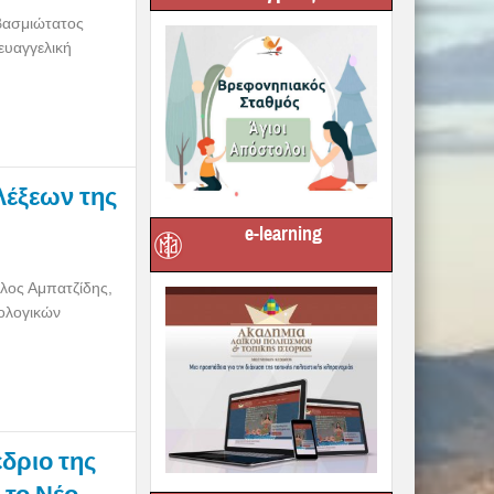
βασμιώτατος
ευαγγελική
λέξεων της
e-learning
λος Αμπατζίδης,
ολογικών
δριο της