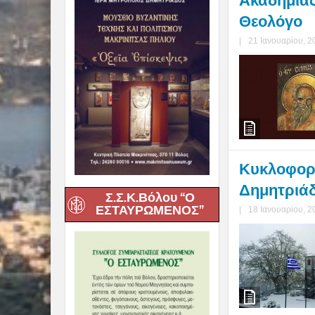
Ακαδημίας
Θεολόγο
|
21 Ιανουαρίου, 2
Κυκλοφορή
Δημητριάδο
Σ.Σ.Κ.Βόλου “Ο
ΕΣΤΑΥΡΩΜΕΝΟΣ”
|
18 Ιανουαρίου, 2