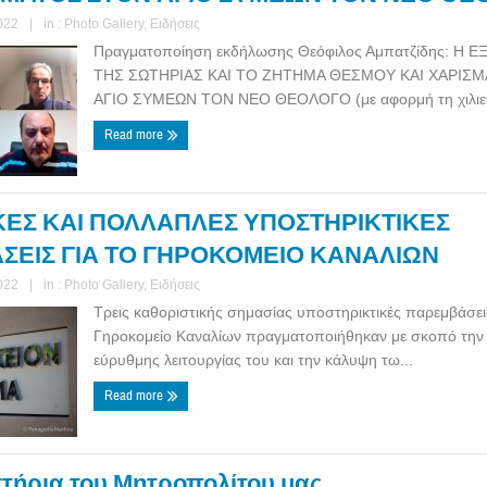
022
|
in :
Photo Gallery
,
Ειδήσεις
Πραγματοποίηση εκδήλωσης Θεόφιλος Αμπατζίδης: Η
ΤΗΣ ΣΩΤΗΡΙΑΣ ΚΑΙ ΤΟ ΖΗΤΗΜΑ ΘΕΣΜΟΥ ΚΑΙ ΧΑΡΙΣ
ΑΓΙΟ ΣΥΜΕΩΝ ΤΟΝ ΝΕΟ ΘΕΟΛΟΓΟ (με αφορμή τη χιλιετη
Read more
ΕΣ ΚΑΙ ΠΟΛΛΑΠΛΕΣ ΥΠΟΣΤΗΡΙΚΤΙΚΕΣ
ΕΙΣ ΓΙΑ ΤΟ ΓΗΡΟΚΟΜΕΙΟ ΚΑΝΑΛΙΩΝ
022
|
in :
Photo Gallery
,
Ειδήσεις
Τρεις καθοριστικής σημασίας υποστηρικτικές παρεμβάσεις
Γηροκομείο Καναλίων πραγματοποιήθηκαν με σκοπό την 
εύρυθμης λειτουργίας του και την κάλυψη τω...
Read more
τήρια του Μητροπολίτου μας