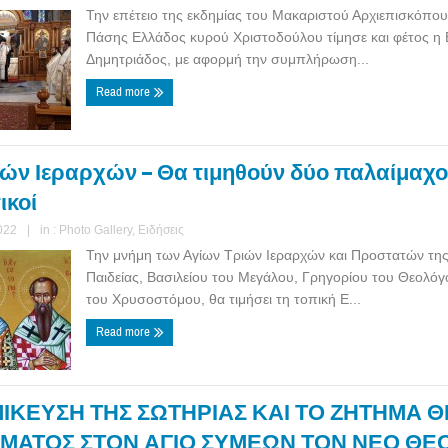
Την επέτειο της εκδημίας του Μακαριστού Αρχιεπισκόπο
Πάσης Ελλάδος κυρού Χριστοδούλου τίμησε και φέτος η 
Δημητριάδος, με αφορμή την συμπλήρωση...
Read more
ών Ιεραρχών – Θα τιμηθούν δύο παλαίμαχο
ικοί
022
|
in :
Photo Gallery
,
Ειδήσεις
Την μνήμη των Αγίων Τριών Ιεραρχών και Προστατών της
Παιδείας, Βασιλείου του Μεγάλου, Γρηγορίου του Θεολόγ
του Χρυσοστόμου, θα τιμήσει τη τοπική Ε...
Read more
ΙΚΕΥΣΗ ΤΗΣ ΣΩΤΗΡΙΑΣ ΚΑΙ ΤΟ ΖΗΤΗΜΑ 
ΣΜΑΤΟΣ ΣΤΟΝ ΑΓΙΟ ΣΥΜΕΩΝ ΤΟΝ ΝΕΟ ΘΕ