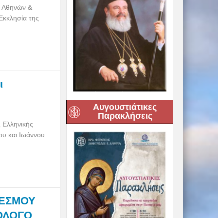
υ Αθηνών &
Εκκλησία της
ι
Αυγουστιάτικες
Παρακλήσεις
 Ελληνικής
ου και Ιωάννου
ΘΕΣΜΟΥ
ΟΛΟΓΟ