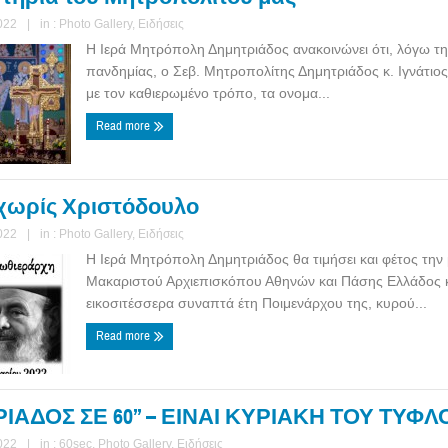
022
|
in :
Photo Gallery
,
Ειδήσεις
Η Ιερά Μητρόπολη Δημητριάδος ανακοινώνει ότι, λόγω τ
πανδημίας, ο Σεβ. Μητροπολίτης Δημητριάδος κ. Ιγνάτιος
με τον καθιερωμένο τρόπο, τα ονομα...
Read more
 χωρίς Χριστόδουλο
022
|
in :
Photo Gallery
,
Ειδήσεις
Η Ιερά Μητρόπολη Δημητριάδος θα τιμήσει και φέτος την
Μακαριστού Αρχιεπισκόπου Αθηνών και Πάσης Ελλάδος κ
εικοσιτέσσερα συναπτά έτη Ποιμενάρχου της, κυρού...
Read more
ΑΔΟΣ ΣΕ 60’’ – ΕΙΝΑΙ ΚΥΡΙΑΚΗ ΤΟΥ ΤΥΦΛΟΥ
022
|
in :
60sec
,
Photo Gallery
,
Ειδήσεις