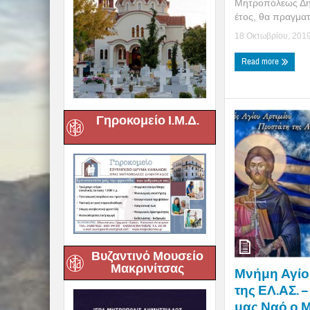
Μητροπόλεως Δημ
έτος, θα πραγματ
18 Οκτωβρίου, 201
Read more
Γηροκομείο Ι.Μ.Δ.
Βυζαντινό Μουσείο
Μακρινίτσας
Μνήμη Αγίο
της ΕΛ.ΑΣ. 
μας Ναό ο 