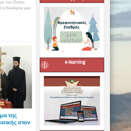
νων του Οσίου
ά η Εκκλησία μας
e-learning
μα της
υσικής στον