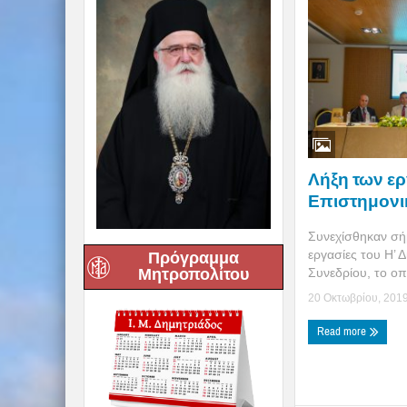
Λήξη των ερ
Επιστημονι
Συνεχίσθηκαν σήμ
εργασίες του Η’ 
Πρόγραμμα
Μητροπολίτου
Συνεδρίου, το ο­ποί
20 Οκτωβρίου, 201
Read more