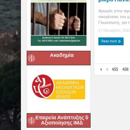
Αρωγός στην αγω
οικογένειας του 
Γλωσσιώτη, για τη
17 Οκτωβρίου, 201
Read more
Ακαδημία
«
‹
455
456
Εταιρεία Ανάπτυξης &
Αξιοποίησης ΙΜΔ