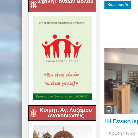
Σχολή Γονέων Βόλου
Read more
Κοιμητ. Αγ. Λαζάρου
Ανακοινώσεις
1Η Γενική Ι
Η πρώτη Γενική Ι