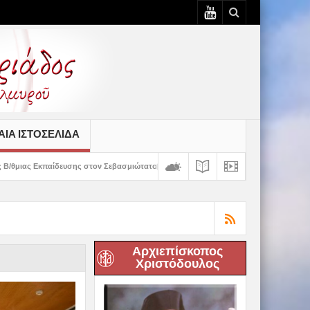
ΙΆ ΙΣΤΟΣΕΛΊΔΑ
τον Σεβασμιώτατο
Δημητριάδος Ιγνάτιος: «Ο Χριστός μάς έδειξε το μέλλον 
Αρχιεπίσκοπος
Χριστόδουλος