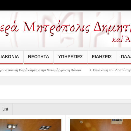
ΙΑΚΟΝΙΑ
ΝΕΟΤΗΤΑ
ΥΠΗΡΕΣΙΕΣ
ΕΙΔΗΣΕΙΣ
ΠΑΛΑ
η στην Μεταμόρφωση Βόλου
Επίσκεψη του Δ/ντού της Β/θμιας Εκπαίδευσης σ
List