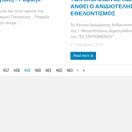
ΑΝΘΕΙ Ο ΑΝΙΔΙΟΤΕΛΗ
νία και στον αγώνα της
ΕΘΕΛΟΝΤΙΣΜΟΣ
μικρού Παναγιώτη - Ραφαήλ
ν αντιμε ...
Το Κέντρο Διαχείρισης Ανθρωπισ
της Ι. Μητροπόλεως Δημητριάδο
9
του "ΕΣΤΑΥΡΩΜΕΝΟΥ" ...
17 Οκτωβρίου, 2019
Read more
457
458
459
460
461
462
463
›
»