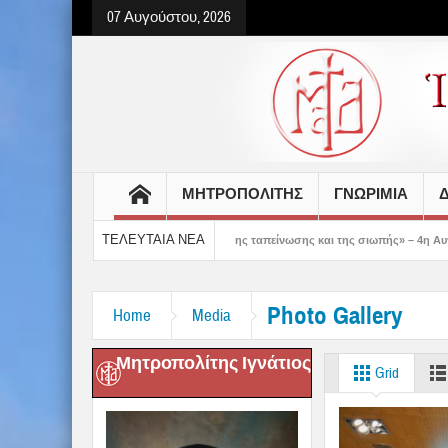
07 Αυγούστου, 2026
ΜΗΤΡΟΠΟΛΙΤΗΣ
ΓΝΩΡΙΜΙΑ
Δ
ΤΕΛΕΥΤΑΙΑ ΝΕΑ
 δείχνει τον δρόμο της ταπείνωσης και της σιωπής» – 4η Αυγουστιάτικη Παράκλησ
Photo Gallery
Home
Media
Μητροπολίτης Ιγνάτιος
Grid