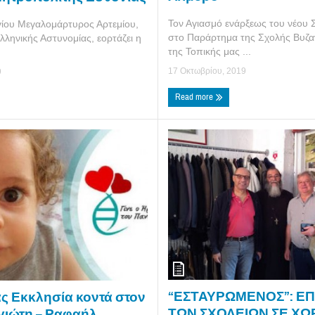
Τον Αγιασμό ενάρξεως του νέου 
γίου Μεγαλομάρτυρος Αρτεμίου,
στο Παράρτημα της Σχολής Βυζα
ληνικής Αστυνομίας, εορτάζει η
της Τοπικής μας ...
17 Οκτωβρίου, 2019
9
Read more
“ΕΣΤΑΥΡΩΜΕΝΟΣ”: ΕΠ
ς Εκκλησία κοντά στον
ΤΩΝ ΣΧΟΛΕΙΩΝ ΣΕ Χ
γιώτη – Ραφαήλ