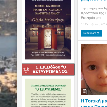
Την μνήμη του Α
προστάτου της Ελ
Εκκλησία μας ...
18 Οκτωβρίου, 201
Read more
Σ.Σ.Κ.Βόλου “Ο
ΕΣΤΑΥΡΩΜΕΝΟΣ”
Η Τοπική μα
μικρό Πανα