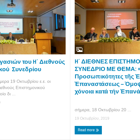
H΄ ΔΙΕΘΝΕΣ ΕΠΙΣΤΗΜ
γασιών του H΄ Διεθνούς
ΣΥΝΕΔΡΙΟ ΜΕ ΘΕΜΑ: «Ο
κού Συνεδρίου
Προ­σω­πι­κό­τη­τες τῆς Ἑ
ερα 19 Oκτωβρίου ε.ε. οι
Ἐπα­να­στά­σεως – Ὁμο­ψυ
Διεθνούς Επιστημονικού
χό­νοια κατά τήν Ἐ­πα­ν
­ο δι­ ...
9
Άρ­χι­
σή­με­ρα, 18 Ο­κτω­βρί­ου 20 ...
19 Οκτωβρίου, 2019
Read more