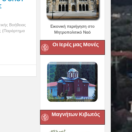
Σ
τικής Βοήθειας
Εικονική περιήγηση στο
ς (Παράρτημα
Μητροπολιτικό Ναό
Οι Ιερές μας Μονές
Μαγνήτων Κιβωτός