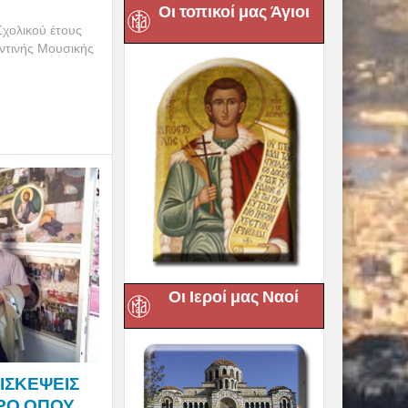
Οι τοπικοί μας Άγιοι
Σχολικού έτους
ντινής Μουσικής
Οι Ιεροί μας Ναοί
ΙΣΚΕΨΕΙΣ
ΩΡΟ ΟΠΟΥ