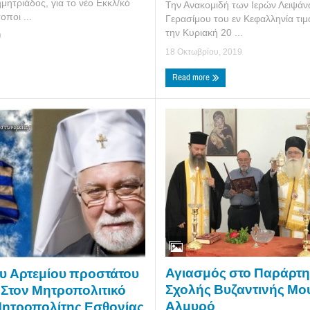
ητριάδος, για το νέο Εκκλ/κό
Την Ανακομιδή των Ιερών Λειψά
οποι ...
Γερασίμου του εν Κεφαλληνία τιμ
την Κυριακή 20 ...
9
18 Οκτωβρίου, 2019
Read more
Αγιασμός στο Παράρτη
υ Αρτεμίου προστάτου
Σχολής Βυζαντινής Μο
– Στον Μητροπολιτικό
Αλμυρό
Μητροπολίτης Εσθονίας