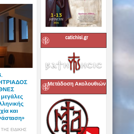
catichisi.gr
.
ΗΤΡΙΑΔΟΣ
Μετάδοση Ακολουθιών
ΕΘΝΕΣ
 μεγάλες
λληνικής
ία και
ανάσταση»
ΤΗΣ ΕΙΔΙΚΗΣ