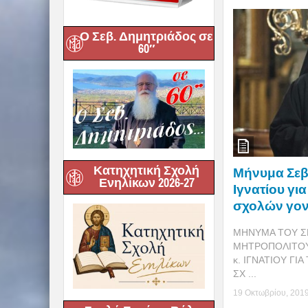
Ο Σεβ. Δημητριάδος σε
60″
Κατηχητική Σχολή
Μήνυμα Σεβ
Ενηλίκων 2026-27
Ιγνατίου γι
σχολών γον
ΜΗΝΥΜΑ ΤΟΥ Σ
ΜΗΤΡΟΠΟΛΙΤΟΥ
κ. ΙΓΝΑΤΙΟΥ Γ
ΣΧ ...
19 Οκτωβρίου, 201