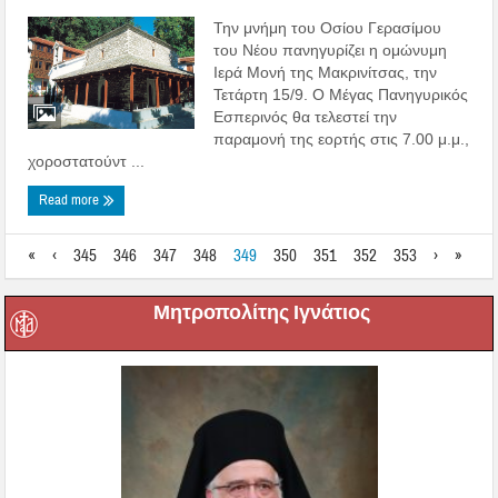
Την μνήμη του Οσίου Γερασίμου
του Νέου πανηγυρίζει η ομώνυμη
Ιερά Μονή της Μακρινίτσας, την
Τετάρτη 15/9. Ο Μέγας Πανηγυρικός
Εσπερινός θα τελεστεί την
παραμονή της εορτής στις 7.00 μ.μ.,
χοροστατούντ ...
Read more
«
‹
345
346
347
348
349
350
351
352
353
›
»
Μητροπολίτης Ιγνάτιος