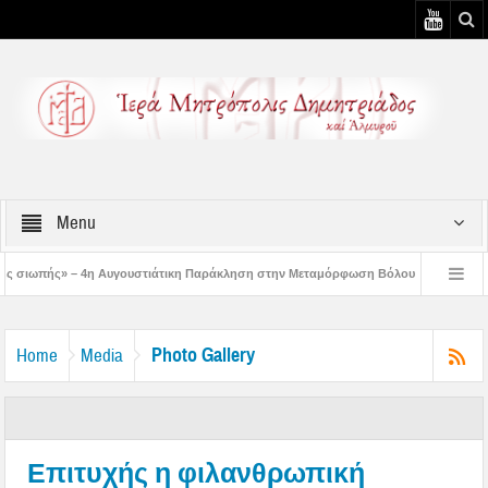
Menu
ουστιάτικη Παράκληση στην Μεταμόρφωση Βόλου
Επίσκεψη του Δ/ντού της Β/
 3η Αυγουστιάτικη Παράκληση στον Άγιο Γεώργιο Νηλείας
Δημητριάδος Ιγνάτ
Photo Gallery
Home
Media
Επιτυχής η φιλανθρωπική