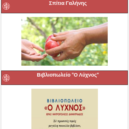
Σπίτια Γαλήνης
Βιβλιοπωλείο ”Ο Λύχνος”