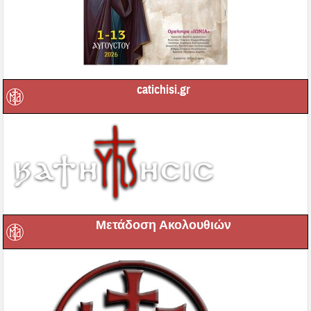
catichisi.gr
Μετάδοση Ακολουθιών