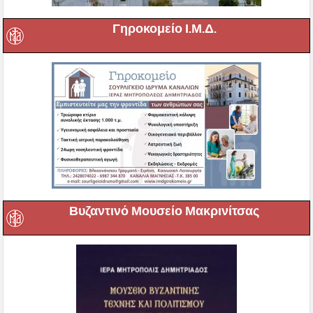
Γηροκομείο Ι.Μ.Δ.
Βυζαντινό Μουσείο Μακρινίτσας