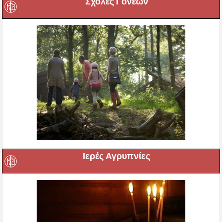
Σχολές Γονέων
Ιερές Αγρυπνίες