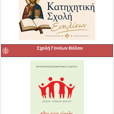
Σχολή Γονέων Βόλου