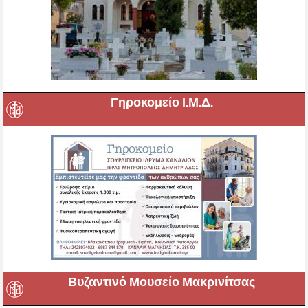
Γηροκομείο Ι.Μ.Δ.
Βυζαντινό Μουσείο Μακρινίτσας