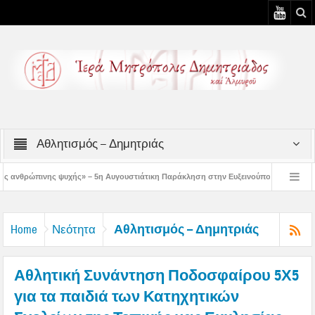
Αθλητισμός – Δημητριάς
 – 5η Αυγουστιάτικη Παράκληση στην Ευξεινούπολη
Χειροθεσία Πνευματικού κ
ρωμένων κελιών της Παλαιάς Ιεράς Μονής Παναγίας Κάτω Ξενιάς
Δημητριάδ
Αθλητισμός – Δημητριάς
Home
Νεότητα
Αθλητική Συνάντηση Ποδοσφαίρου 5Χ5
για τα παιδιά των Κατηχητικών