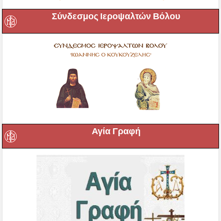
Σύνδεσμος Ιεροψαλτών Βόλου
Αγία Γραφή