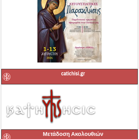
catichisi.gr
Μετάδοση Ακολουθιών