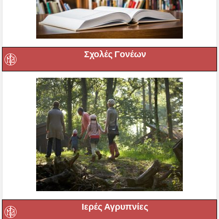
Σχολές Γονέων
Ιερές Αγρυπνίες