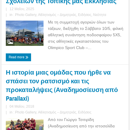
Σχολείων της Τοπικής μας Εκκλησίας
|
12 Μαΐου, 2025
|
in :
Photo Gallery
,
Αθλητισμός – Δημητριάς
,
Ειδήσεις
,
Νεότητα
Με τη συμμετοχή αγοριών όλων των
τάξεων, διεξήχθη το Σάββατο 10/5, φιλική
αθλητική συνάντηση ποδοσφαίρου 5Χ5,
στις αθλητικές εγκαταστάσεις του
Olimpico Sport Club –...
Read more
Η ιστορία μιας ομάδας που ήρθε να
σπάσει τον ρατσισμό και τις
προκαταλήψεις (Αναδημοσίευση από
Parallaxi)
|
04 Μαΐου, 2018
|
in :
Photo Gallery
,
Αθλητισμός – Δημητριάς
,
Ειδήσεις
Από τoν Γιώργο Τσιτιρίδη
(Αναδημοσίευση από την ιστοσελίδα