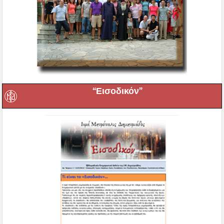
“Εισοδικόν”