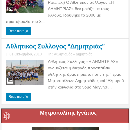
Parallaxi) Ο Αθλητικός σύλλογος «Η
ΔΗΜΗΤΡΙΑΣ» δεν μοιάζει με τους
άλλους. Ιδρύθηκε το 2006 με
πρωτοβουλία του Σ...
Read more
Αθλητικός Σύλλογος “Δημητριάς”
|
01 Οκτωβρίου, 2010
|
in :
Αθλητισμός – Δημητριάς
Αθλητικός Σύλλογος «Η ΔΗΜΗΤΡΙΑΣ»
ὀνομάζεται ἡ ἐνεργός προσπάθεια
ἀθλητικῆς δραστηριοποίησης τῆς ῾Ιερᾶς
Μητροπόλεως Δημητριάδος καί ῾Αλμυροῦ
στήν κοινωνία στό νομό Μαγνησί...
Read more
Μητροπολίτης Ιγνάτιος