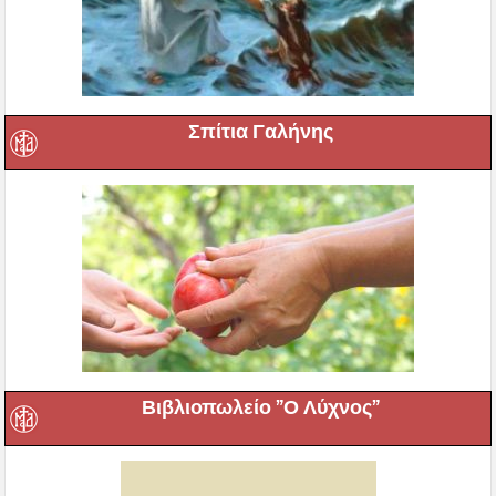
Σπίτια Γαλήνης
Βιβλιοπωλείο ”Ο Λύχνος”