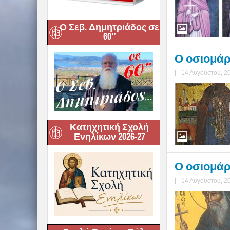
Ο Σεβ. Δημητριάδος σε
60″
Ο οσιομάρ
|
14 Αυγούστου, 2
Κατηχητική Σχολή
Ενηλίκων 2026-27
Ο οσιομάρ
|
14 Αυγούστου, 2