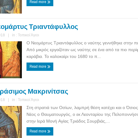
Read more
εομάρτυς Τριαντάφυλλος
018
|
in :
Τοπικοί Άγιοι
Ο Νεομάρτυς Τριαντάφυλλος ο ναύτης γεννήθηκε στην π
Από μικρός εργαζόταν ως ναύτης σε ένα από τα πιο περί
καράβια. Το καλοκαίρι του 1680 το π...
Read more
εράσιμος Μακρινίτσας
018
|
in :
Τοπικοί Άγιοι
Στη στρατιά των Οσίων, λαμπρή θέση κατέχει και ο Όσιο
Νέος ο Θαυματουργός, ο εκ Λεονταρίου της Πελοποννήσ
στην Ιερά Μονή Aγίας Τριάδος Σουρβιάς,...
Read more