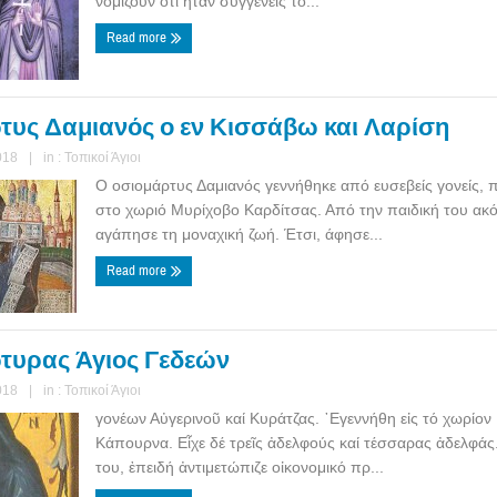
νομίζουν ότι ήταν συγγενείς το...
Read more
τυς Δαμιανός ο εν Κισσάβω και Λαρίση
018
|
in :
Τοπικοί Άγιοι
Ο οσιομάρτυς Δαμιανός γεννήθηκε από ευσεβείς γονείς, 
στο χωριό Μυρίχοβο Καρδίτσας. Από την παιδική του ακό
αγάπησε τη μοναχική ζωή. Έτσι, άφησε...
Read more
τυρας Άγιος Γεδεών
018
|
in :
Τοπικοί Άγιοι
γονέων Αὐγερινοῦ καί Κυράτζας. ᾿Εγεννήθη εἰς τό χωρίον
Κάπουρνα. Εἶχε δέ τρεῖς ἀδελφούς καί τέσσαρας ἀδελφάς
του, ἐπειδή ἀντιμετώπιζε οἰκονομικό πρ...