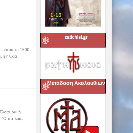
catichisi.gr
περίπου το 1500,
μη ηλικία
Μετάδοση Ακολουθιών
 Γλαφυραί ἤ
. ῾Ο πατέρας