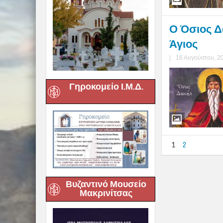
Ο Όσιος Δ
Άγιος
|
16 Αυγούστου, 2
Γηροκομείο Ι.Μ.Δ.
1
2
Βυζαντινό Μουσείο
Μακρινίτσας