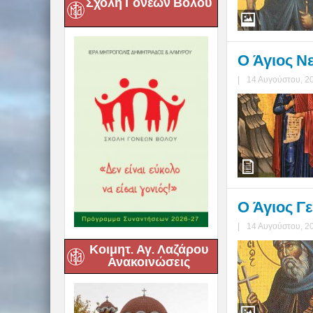
Σχολή Γονέων Βόλου
Ο Άγιος Ν
|
14 Αυγούστου, 2
Ο Άγιος Γ
|
14 Αυγούστου, 2
Κοιμητ. Αγ. Λαζάρου
Ανακοινώσεις