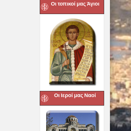
Οι τοπικοί μας Άγιοι
Οι Ιεροί μας Ναοί