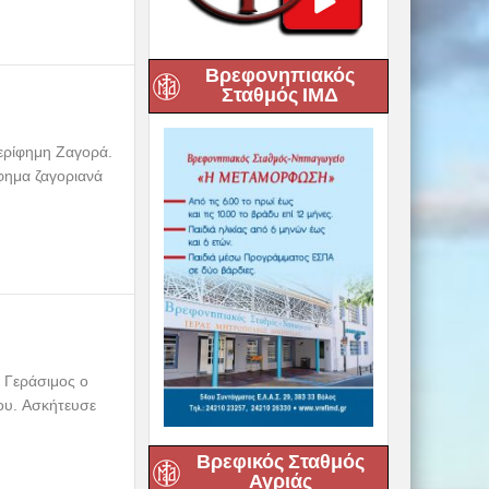
Βρεφονηπιακός
Σταθμός ΙΜΔ
ερίφημη Ζαγορά.
φημα ζαγοριανά
ς Γεράσιμος ο
ου. Aσκήτευσε
Βρεφικός Σταθμός
Αγριάς