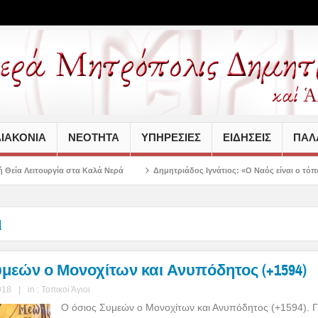
ΙΑΚΟΝΙΑ
ΝΕΟΤΗΤΑ
ΥΠΗΡΕΣΙΕΣ
ΕΙΔΗΣΕΙΣ
ΠΑΛΑ
α Καλά Νερά
Δημητριάδος Ιγνάτιος: «Ο Ναός είναι ο τόπος της πίστεως, της
ι
υμεών ο Μονοχίτων και Ανυπόδητος (+1594)
018
|
in :
Τοπικοί Άγιοι
Ο όσιος Συμεών ο Μονοχίτων και Ανυπόδητος (+1594). 