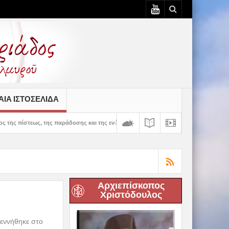
ΙΆ ΙΣΤΟΣΕΛΊΔΑ
 παράδοσης και της ενότητας» – 100 χρόνια ζωής και προσφοράς του Ιερού Ναού Κο
Αρχιεπίσκοπος
Χριστόδουλος
Γεννήθηκε στο