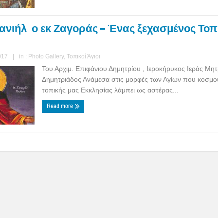
ανιήλ ο εκ Ζαγοράς – Ένας ξεχασμένος Τοπ
017
|
in :
Photo Gallery
,
Τοπικοί Άγιοι
Του Αρχιμ. Επιφάνιου Δημητρίου , Ιεροκήρυκος Ιεράς Μ
Δημητριάδος Ανάμεσα στις μορφές των Αγίων που κοσμο
τοπικής μας Εκκλησίας λάμπει ως αστέρας...
Read more