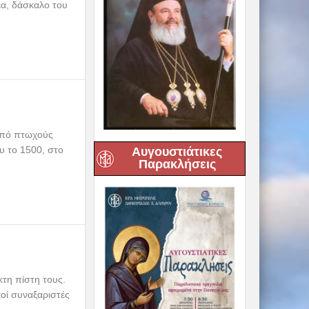
έα, δάσκαλο του
 από πτωχούς
υ το 1500, στο
Αυγουστιάτικες
Παρακλήσεις
κτη πίστη τους.
κοί συναξαριστές