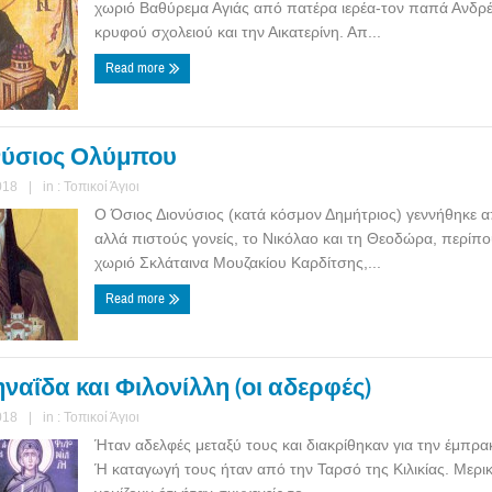
χωριό Βαθύρεμα Αγιάς από πατέρα ιερέα-τον παπά Ανδρ
κρυφού σχολειού και την Αικατερίνη. Απ...
Read more
νύσιος Ολύμπου
018
|
in :
Τοπικοί Άγιοι
Ο Όσιος Διονύσιος (κατά κόσμον Δημήτριος) γεννήθηκε
αλλά πιστούς γονείς, το Νικόλαο και τη Θεοδώρα, περίπο
χωριό Σκλάταινα Μουζακίου Καρδίτσης,...
Read more
ηναΐδα και Φιλονίλλη (οι αδερφές)
018
|
in :
Τοπικοί Άγιοι
Ήταν αδελφές μεταξύ τους και διακρίθηκαν για την έμπρα
Ή καταγωγή τους ήταν από την Ταρσό της Κιλικίας. Μερι