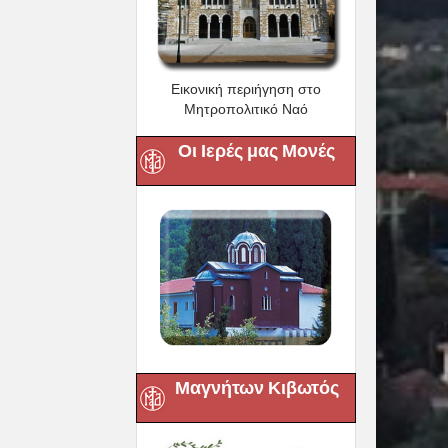
Εικονική περιήγηση στο
Μητροπολιτικό Ναό
Οι Ιερές μας Μονές
Μαγνήτων Κιβωτός