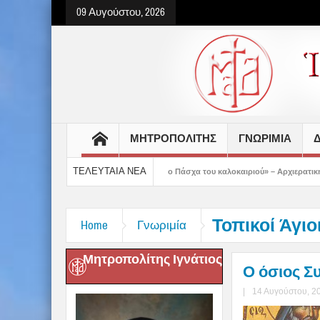
09 Αυγούστου, 2026
ΜΗΤΡΟΠΟΛΙΤΗΣ
ΓΝΩΡΙΜΙΑ
Δ
ΤΕΛΕΥΤΑΙΑ ΝΕΑ
με προετοιμασμένοι στο Πάσχα του καλοκαιριού» – Αρχιερατική Θεία Λειτουργία στ
Τοπικοί Άγιο
Home
Γνωριμία
Μητροπολίτης Ιγνάτιος
Ο όσιος Σ
|
14 Αυγούστου, 2