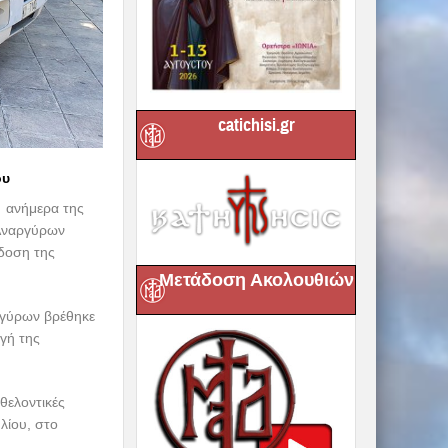
catichisi.gr
ου
 ανήμερα της
 Αναργύρων
άδοση της
Μετάδοση Ακολουθιών
αργύρων βρέθηκε
γή της
θελοντικές
λίου, στο