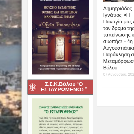
Δημητριάδος
Ιγνάτιος: «Η
Παναγία μας 
τον δρόμο τη
ταπείνωσης κ
σιωπής» – 4η
Αυγουστιάτικ
Παράκληση σ
Μεταμόρφωσ
Βόλου
07 Αυγούστου, 20
Σ.Σ.Κ.Βόλου “Ο
ΕΣΤΑΥΡΩΜΕΝΟΣ”