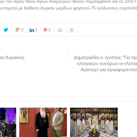
ργο του Ιερού Ναού Αγίων Αναργύρων Βόλου περιλαμβάνει και το Σπίτι 
ξυπηρετεί με διάθεση δωρεάν μερίδων φαγητού 75 ευάλωτους συμπολίτ
0
0
0
ας Κυριακής
Δημητριάδος κ. Ιγνάτιος: “Για 
ελληνικών συνόρων οι «Λειτου
Αγάπης» για προσφορά στ