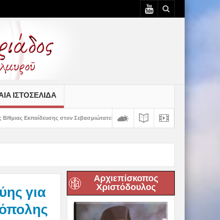
ΙΆ ΙΣΤΟΣΕΛΊΔΑ
ς στον Σεβασμιώτατο
Δημητριάδος Ιγνάτιος: «Ο Χριστός μάς έδειξε το μέλλ
Αρχιεπίσκοπος
Χριστόδουλος
ύης για
ρόπολης