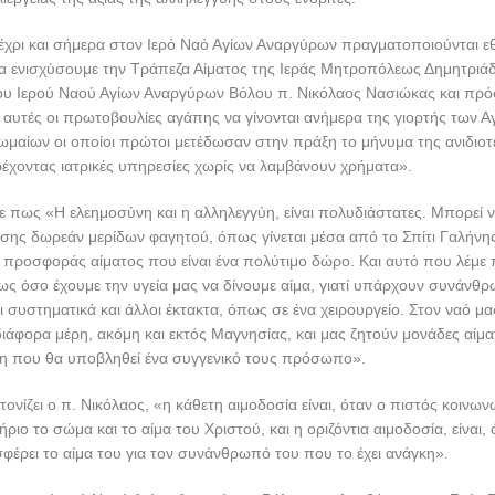
χρι και σήμερα στον Ιερό Ναό Αγίων Αναργύρων πραγματοποιούνται εθ
να ενισχύσουμε την Τράπεζα Αίματος της Ιεράς Μητροπόλεως Δημητριάδ
ου Ιερού Ναού Αγίων Αναργύρων Βόλου π. Νικόλαος Νασιώκας και πρ
ι αυτές οι πρωτοβουλίες αγάπης να γίνονται ανήμερα της γιορτής των Α
ωμαίων οι οποίοι πρώτοι μετέδωσαν στην πράξη το μήνυμα της ανιδιοτ
χοντας ιατρικές υπηρεσίες χωρίς να λαμβάνουν χρήματα».
πως «Η ελεημοσύνη και η αλληλεγγύη, είναι πολυδιάστατες. Μπορεί ν
σης δωρεάν μερίδων φαγητού, όπως γίνεται μέσα από το Σπίτι Γαλήνης,
 προσφοράς αίματος που είναι ένα πολύτιμο δώρο. Και αυτό που λέμε
πως όσο έχουμε την υγεία μας να δίνουμε αίμα, γιατί υπάρχουν συνάνθ
οι συστηματικά και άλλοι έκτακτα, όπως σε ένα χειρουργείο. Στον ναό 
άφορα μέρη, ακόμη και εκτός Μαγνησίας, και μας ζητούν μονάδες αίματ
ση που θα υποβληθεί ένα συγγενικό τους πρόσωπο».
ονίζει ο π. Νικόλαος, «η κάθετη αιμοδοσία είναι, όταν ο πιστός κοινω
ριο το σώμα και το αίμα του Χριστού, και η οριζόντια αιμοδοσία, είναι, 
έρει το αίμα του για τον συνάνθρωπό του που το έχει ανάγκη».