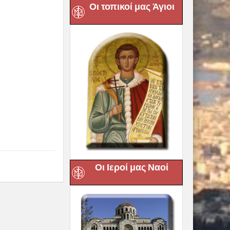
Οι τοπικοί μας Άγιοι
Οι Ιεροί μας Ναοί