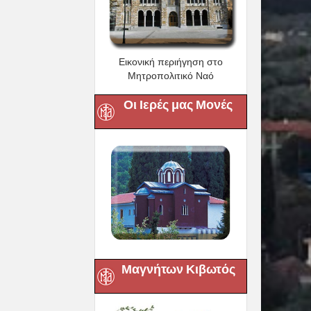
Εικονική περιήγηση στο
Μητροπολιτικό Ναό
Οι Ιερές μας Μονές
Μαγνήτων Κιβωτός