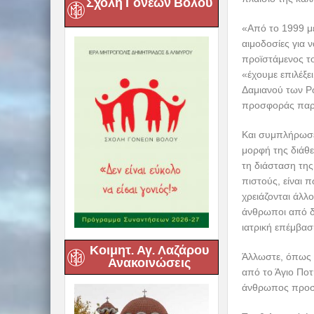
Σχολή Γονέων Βόλου
«Από το 1999 μέ
αιμοδοσίες για 
προϊστάμενος τ
«έχουμε επιλέξε
Δαμιανού των Ρ
προσφοράς παρέ
Και συμπλήρωσε 
μορφή της διάθε
τη διάσταση της
πιστούς, είναι 
χρειάζονται άλλ
άνθρωποι από δι
ιατρική επέμβα
Κοιμητ. Αγ. Λαζάρου
Άλλωστε, όπως τ
Ανακοινώσεις
από το Άγιο Ποτή
άνθρωπος προσφ