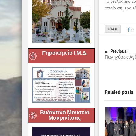
Το εθελοντικό έ
οποίο σήμερα ε
share
0
Previous :
Γηροκομείο Ι.Μ.Δ.
Πανηγύρεις Αγί
Related posts
Βυζαντινό Μουσείο
Μακρινίτσας