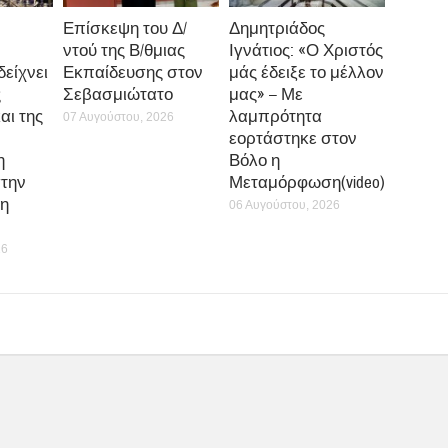
Επίσκεψη του Δ/
Δημητριάδος
ντού της Β/θμιας
Ιγνάτιος: «Ο Χριστός
δείχνει
Εκπαίδευσης στον
μάς έδειξε το μέλλον
ς
Σεβασμιώτατο
μας» – Με
αι της
λαμπρότητα
07 Αυγούστου, 2026
εορτάστηκε στον
η
Βόλο η
την
Μεταμόρφωση(video)
η
06 Αυγούστου, 2026
26