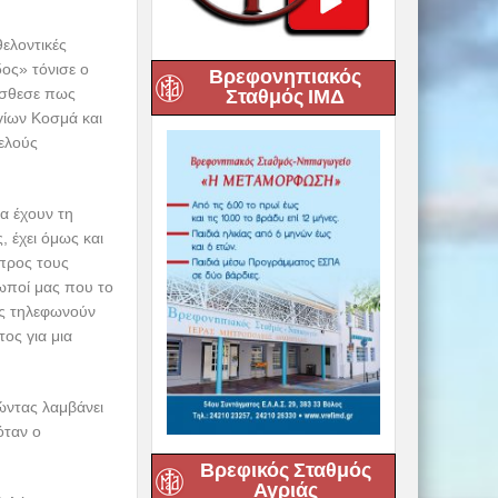
ελοντικές
ος» τόνισε ο
Βρεφονηπιακός
όσθεσε πως
Σταθμός ΙΜΔ
γίων Κοσμά και
ελούς
α έχουν τη
 έχει όμως και
 προς τους
ρωποί μας που το
μας τηλεφωνούν
ος για μια
νώντας λαμβάνει
όταν ο
Βρεφικός Σταθμός
Αγριάς