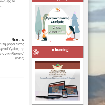
Γαλήνης το
ες.
Next :
πρώτη φορά εκτός
ργοί Υγείας της
e-learning
ον συνάνθρωπο”
(video)