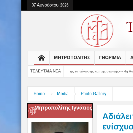
07 Αυγούστου, 2026
ΜΗΤΡΟΠΟΛΙΤΗΣ
ΓΝΩΡΙΜΙΑ
Δ
ΤΕΛΕΥΤΑΙΑ ΝΕΑ
μας δείχνει τον δρόμο της ταπείνωσης και της σιωπής» – 4η Αυγουστιάτικη Παρά
Home
Media
Photo Gallery
Μητροπολίτης Ιγνάτιος
Αδιάλει
ενίσχυ