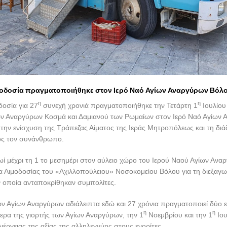
μοδοσία πραγματοποιήθηκε στον Ιερό Ναό Αγίων Αναργύρων Βόλ
η
η
δοσία για 27
συνεχή χρονιά πραγματοποιήθηκε την Τετάρτη 1
Ιουλίου
ων Αναργύρων Κοσμά και Δαμιανού των Ρωμαίων στον Ιερό Ναό Αγίων
την ενίσχυση της Τράπεζας Αίματος της Ιεράς Μητροπόλεως και τη δι
ς τον συνάνθρωπο.
ωί μέχρι τη 1 το μεσημέρι στον αύλειο χώρο του Ιερού Ναού Αγίων Αν
α Αιμοδοσίας του «Αχιλλοπούλειου» Νοσοκομείου Βόλου για τη διεξαγω
ν οποία ανταποκρίθηκαν συμπολίτες.
ν Αγίων Αναργύρων αδιάλειπτα εδώ και 27 χρόνια πραγματοποιεί δύο ε
η
η
ερα της γιορτής των Αγίων Αναργύρων, την 1
Νοεμβρίου και την 1
Ιου
λιέργειας της αξίας της αλληλεγγύης στους ενορίτες.