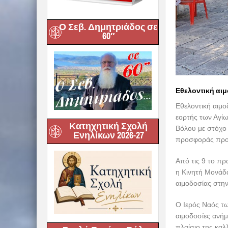
Ο Σεβ. Δημητριάδος σε
60″
Εθελοντική αι
Εθελοντική αιμο
εορτής των Αγί
Κατηχητική Σχολή
Βόλου με στόχο 
Ενηλίκων 2026-27
προσφοράς προ
Από τις 9 το πρ
η Κινητή Μονάδ
αιμοδοσίας στη
Ο Ιερός Ναός τω
αιμοδοσίες ανήμ
πλαίσιο της καλ