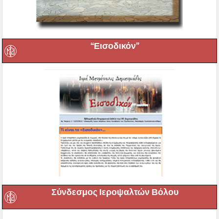
“Εισοδικόν”
Σύνδεσμος Ιεροψαλτών Βόλου