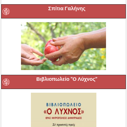
Σπίτια Γαλήνης
Βιβλιοπωλείο ”Ο Λύχνος”