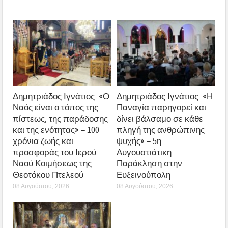
Δημητριάδος Ιγνάτιος: «Ο
Δημητριάδος Ιγνάτιος: «Η
Ναός είναι ο τόπος της
Παναγία παρηγορεί και
πίστεως, της παράδοσης
δίνει βάλσαμο σε κάθε
και της ενότητας» – 100
πληγή της ανθρώπινης
χρόνια ζωής και
ψυχής» – 5η
προσφοράς του Ιερού
Αυγουστιάτικη
Ναού Κοιμήσεως της
Παράκληση στην
Θεοτόκου Πτελεού
Ευξεινούπολη
08 Αυγούστου, 2026
08 Αυγούστου, 2026