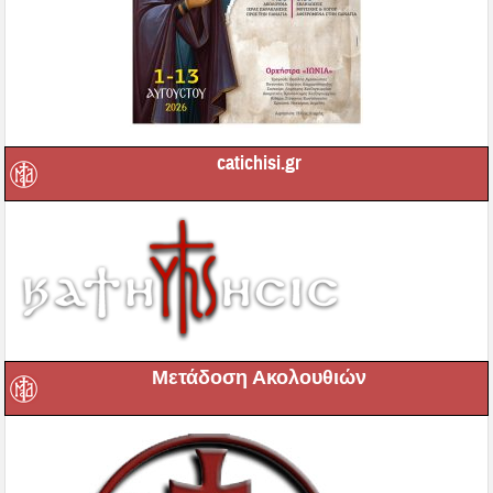
catichisi.gr
Μετάδοση Ακολουθιών