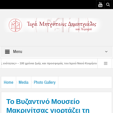
Menu
νια ζωής και προσφοράς του Ιερού Ναού Κοιμήσεως της Θεοτόκου Πτελεού
Δημ
στός μάς έδειξε το μέλλον μας» – Με λαμπρότητα εορτάστηκε στον Βόλο η Μεταμόρ
Home
Media
Photo Gallery
Το Βυζαντινό Μουσείο
Μακρινίτσας γιορτάζει τη