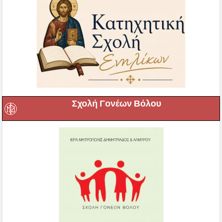
Σχολή Γονέων Βόλου