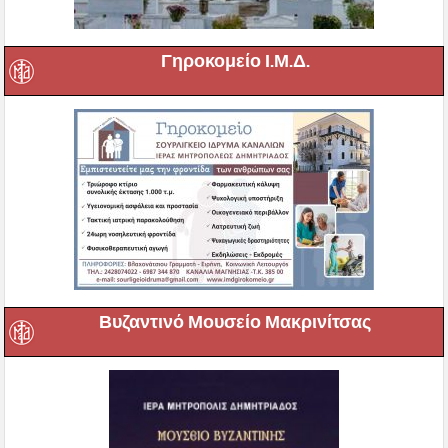
Γηροκομείο Ι.Μ.Δ.
Βυζαντινό Μουσείο Μακρινίτσας