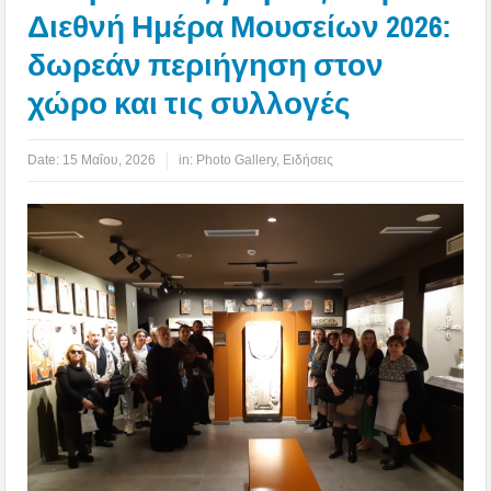
Διεθνή Ημέρα Μουσείων 2026:
δωρεάν περιήγηση στον
χώρο και τις συλλογές
Date:
15 Μαΐου, 2026
in:
Photo Gallery
,
Ειδήσεις