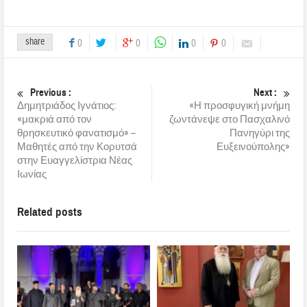
share
0
0
0
0
Previous :
Next :
Δημητριάδος Ιγνάτιος:
«Η προσφυγική μνήμη
«μακριά από τον
ζωντάνεψε στο Πασχαλινό
θρησκευτικό φανατισμό» –
Πανηγύρι της
Μαθητές από την Κορυτσά
Ευξεινούπολης»
στην Ευαγγελίστρια Νέας
Ιωνίας
Related posts