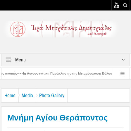
Menu
γουστιάτικη Παράκληση στην Μεταμόρφωση Βόλου
Επίσκεψη του Δ/ντού της Β
– 3η Αυγουστιάτικη Παράκληση στον Άγιο Γεώργιο Νηλείας
Δημητριάδος Ιγνά
Home
Media
Photo Gallery
Μνήμη Αγίου Θεράποντος