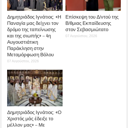
Δημητριάδος Ιγνάτιος: «Η
Επίσκεψη του Δ/ντού της
Παναγία μας δείχνει τον
Β/θμιας Εκπαίδευσης
δρόμο της ταπείνωσης
στον Σεβασμιώτατο
και της σιωπής» – 4η
07 Αυγούστου, 2026
Αυγουστιάτικη
Παράκληση στην
Μεταμόρφωση Βόλου
07 Αυγούστου, 2026
Δημητριάδος Ιγνάτιος: «Ο
Χριστός μάς έδειξε το
μέλλον μας» – Με