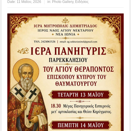
Date:
11 Μαΐου, 2026
in:
Photo Gallery
,
Ειδήσεις