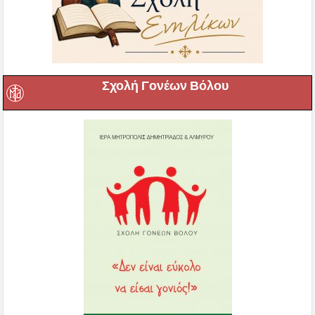
Σχολή Γονέων Βόλου