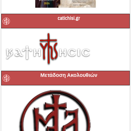
catichisi.gr
Μετάδοση Ακολουθιών