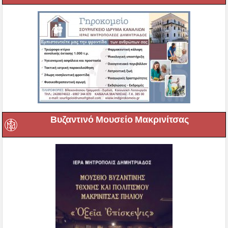
Βυζαντινό Μουσείο Μακρινίτσας