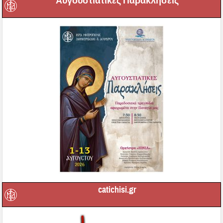
Αυγουστιάτικες Παρακλήσεις
catichisi.gr