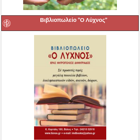
Βιβλιοπωλείο ”Ο Λύχνος”