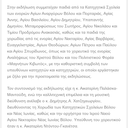
Στην εκδήλωση συμμετείχαν παιδιά από τα Κατηχητικά Σχολεία
των ενοριών Αγίων Αναργύρων Βόλου και Πορταριάς, Αγίας
Άννης, Αγίου Βασιλείου, Αγίου Δημητρίου, Υπαπαντής
Διμηνίου, Μεταμορφώσεως του Σωτήρος, Αγίου Νικολάου και
Τιμίου Προδρόμου Ανακασιάς, καθώς και τα παιδιά της
χορωδίας από τις ενορίες Αγίου Νεκταρίου, Αγίας Βαρβάρας,
Ευαγγελιστρίας, Αγίων Θεοδώρων, Αγίων Πέτρου και Παύλου
και Αγίου Σπυρίδωνος, όπως και το χορευτικό της ενορίας
Αναλήψεως του Χριστού Βόλου και του Πολιτιστικού Φορέα
«Μαγνήτων Κιβωτός», με την καθοριστική συμβολή των
υπευθύνων κατηχητών και κατηχητριών, οι οποίοι εργάστηκαν
με ζήλο για την προετοιμασία της εκδηλώσεως.
Τον συντονισμό της εκδήλωσης είχε η κ. Αικατερίνη Παλάσκα-
Μαντούδη, ενώ την καλλιτεχνική επιμέλεια και τη μουσική
διεύθυνση ανέλαβε ο κ. Δημήτρης Α. Χατζηγεωργίου,
διευθύνοντας τη Χορωδία των Κατηχητικών Σχολείων Βόλου
και Νέας Ιωνίας, καθώς και την ορχήστρα του Ιερού Ναού
Αγίου Νεκταρίου Νέας Ιωνίας Βόλου. Υπεύθυνη του χορευτικού
ήταν η κ. Αικατερίνη Ντόντου-Γκανέτσα.