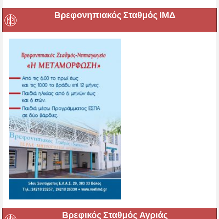
Βρεφονηπιακός Σταθμός ΙΜΔ
Βρεφικός Σταθμός Αγριάς