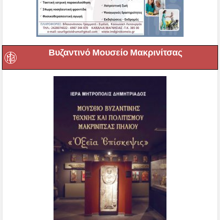
Βυζαντινό Μουσείο Μακρινίτσας