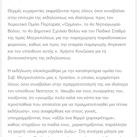
Θερμές ευχαριστίες εκφράζονται προς όλους όσοι συνέβαλαν
στην επιτυχία της εκδηλώσεως και ιδιαιτέρως προς τον
Χορευτικό Όμιλο Πορταριάς «Ορμίνιο», το 4ο Νηπιαγωγείο
Βόλου, το 4ο Δημοτικό Σχολείο Βόλου και τον Παιδικό Σταθμό
της Ιεράς Μητροπόλεως για την παραχώρηση παραδοσιακών
φορεσιών, καθώς και προς την εταιρεία παραγωγής Αnyevent
και τον υπεύθυνο αυτής κ. Χρήστο Κουζιώκα για τη
βιντεοσκόπηση της εκδηλώσεως.
Η εκδήλωση ολοκληρώθηκε με την καταληκτήρια ομιλία του
Σεβ. Μητροπολίτου μας κ. Ιγνατίου, ο οποίος ευχαρίστησε
όλους όσοι συνέβαλαν στην πραγματοποίησή της και ιδιαίτερα
τον υπεύθυνο Νεότητος π. Ιάκωβο και τους συνεργάτες του,
τονίζοντας ότι «γνωρίζω πολύ καλά τον κόπο και την
προσπάθεια που απαιτείται για να πραγματοποιηθεί μια τέτοια
εκδήλωση», ενώ αναφέρθηκε και στους γονείς,
υπογραμμίζοντας πως «αξίζει ένα θερμό χειροκρότημα»,
καθώς στηρίζουν τα παιδιά τους, χαρακτηρίζοντας παράλληλα
τη γιορτή «ένα μικρό σχολείο ζωής». Στη συνέχεια μίλησε για