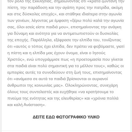
τον ρόλο της Εκκλησίας, σημειώνοντας ότι «κρατά ζωντανή την
πίστη, την παράδοση και την αγάπη προς την πατρίδα, ακόμη
και στις δύσκολες εποχές», και στάθηκε ιδιαίτερα στην αγωνία
των γονέων, λέγοντας με έμφαση «ξέρω πολύ καλά την αγωνία
σας, όλοι εσείς είστε παιδιά μου», επισημαίνοντας την ανάγκη
για δύναμη και ενότητα για να αντιμετωπιστούν οι δυσκολίες
της εποχής. Παράλληλα, εξέφρασε την ελπίδα του, τονίζοντας
ότι «αυτός ο τόπος έχει ελπίδα, δεν πρέπει να φοβόμαστε, γιατί
η πίστη και η ελπίδα μας έχουν όνομα, είναι ο Ιησούς
Χριστός», ενώ υπογράμμισε πως «η προετοιμασία που γίνεται
στα παιδιά είναι πολύ σημαντική για το μέλλον τους», καθώς οι
εμπειρίες αυτές τα συνοδεύουν στη ζωή τους, επισημαίνοντας
ότι «ανάμεσα σε αυτά τα παιδιά βρίσκονται οι αυριανοί
άνθρωποι της κοινωνίας μας». Ολοκληρώνοντας, συνεχάρη
όλους τους συντελεστές και ευχήθηκε «να κρατήσουμε το
πνεύμα της ενότητας και της ελευθερίας» και «χρόνια πολλά
και καλή Ανάσταση».
ΔΕΙΤΕ ΕΔΩ ΦΩΤΟΓΡΑΦΙΚΟ ΥΛΙΚΟ