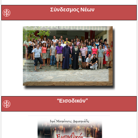
Σύνδεσμος Νέων
“Εισοδικόν”