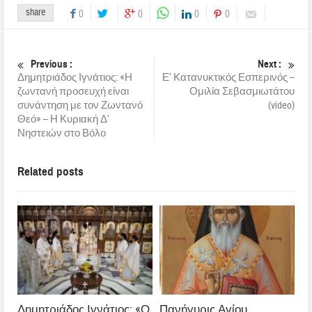
share
0
0
0
0
Previous :
Next :
Δημητριάδος Ιγνάτιος: «Η
Ε’ Κατανυκτικός Εσπερινός –
ζωντανή προσευχή είναι
Ομιλία Σεβασμιωτάτου
συνάντηση με τον Ζωντανό
(video)
Θεό» – Η Κυριακή Δ’
Νηστειών στο Βόλο
Related posts
Δημητριάδος Ιγνάτιος: «Ο
Πανήγυρις Αγίου