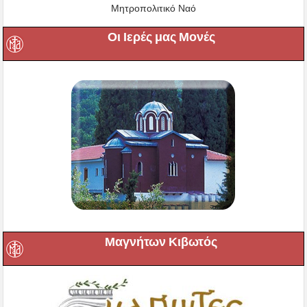
Μητροπολιτικό Ναό
Οι Ιερές μας Μονές
Μαγνήτων Κιβωτός