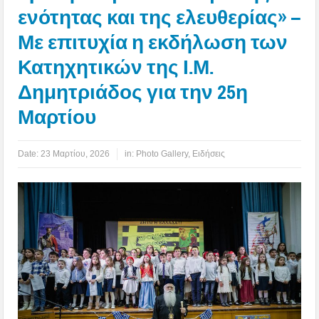
ενότητας και της ελευθερίας» –
Με επιτυχία η εκδήλωση των
Κατηχητικών της Ι.Μ.
Δημητριάδος για την 25η
Μαρτίου
Date:
23 Μαρτίου, 2026
in:
Photo Gallery
,
Ειδήσεις