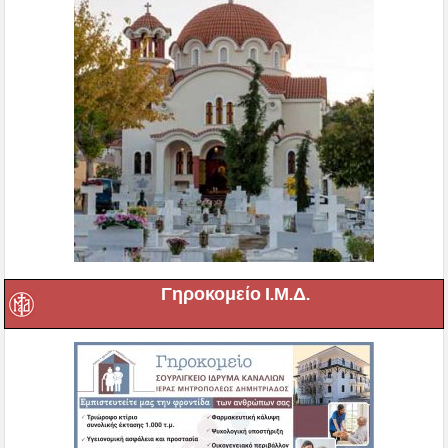
Γηροκομείο Ι.Μ.Δ.