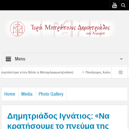
Menu
όλο η Μεταμόρφωση(video)
Πανήγυρις Αγίου Καλλινίκου Μητροπολίτου Εδέσσ
υ
Πανηγύρεις Μεταμορφώσεως – 4η Αυγουστιάτικη Παράκληση στην Μεταμ
Home
Media
Photo Gallery
Δημητριάδος Ιγνάτιος: «Να
κρατήσουμε το πνεύμα της