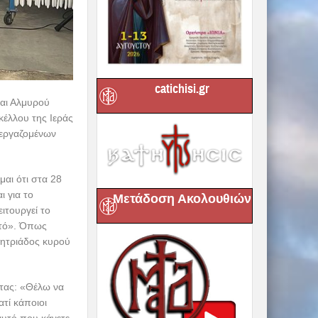
catichisi.gr
και Αλμυρού
κέλλου της Ιεράς
 εργαζομένων
μαι ότι στα 28
ι για το
Μετάδοση Ακολουθιών
ειτουργεί το
υτό». Όπως
μητριάδος κυρού
ντας: «Θέλω να
τί κάποιοι
αυτό που κάνετε.