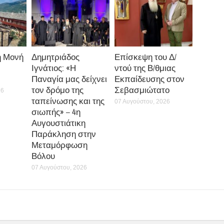
η Μονή
Δημητριάδος
Επίσκεψη του Δ/
Ιγνάτιος: «Η
ντού της Β/θμιας
Παναγία μας δείχνει
Εκπαίδευσης στον
τον δρόμο της
Σεβασμιώτατο
26
ταπείνωσης και της
07 Αυγούστου, 2026
σιωπής» – 4η
Αυγουστιάτικη
Παράκληση στην
Μεταμόρφωση
Βόλου
07 Αυγούστου, 2026