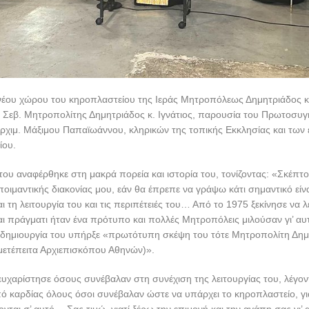
υ νέου χώρου του κηροπλαστείου της Ιεράς Μητροπόλεως Δημητριάδος 
 Σεβ. Μητροπολίτης Δημητριάδος κ. Ιγνάτιος, παρουσία του Πρωτοσυγ
χιμ. Μάξιμου Παπαϊωάννου, κληρικών της τοπικής Εκκλησίας και των
ίου.
 του αναφέρθηκε στη μακρά πορεία και ιστορία του, τονίζοντας: «Σκέπτο
ποιμαντικής διακονίας μου, εάν θα έπρεπε να γράψω κάτι σημαντικό είνα
 τη λειτουργία του και τις περιπέτειές του… Από το 1975 ξεκίνησε να λ
ι πράγματι ήταν ένα πρότυπο και πολλές Μητροπόλεις μιλούσαν γι’ α
 δημιουργία του υπήρξε «πρωτότυπη σκέψη του τότε Μητροπολίτη Δη
μετέπειτα Αρχιεπισκόπου Αθηνών)».
ευχαρίστησε όσους συνέβαλαν στη συνέχιση της λειτουργίας του, λέγο
 καρδίας όλους όσοι συνέβαλαν ώστε να υπάρχει το κηροπλαστείο, για
νται σ’ αυτό… Σας τιμώ, γιατί ξέρω την επιμονή και την αγάπη σας γι’ 