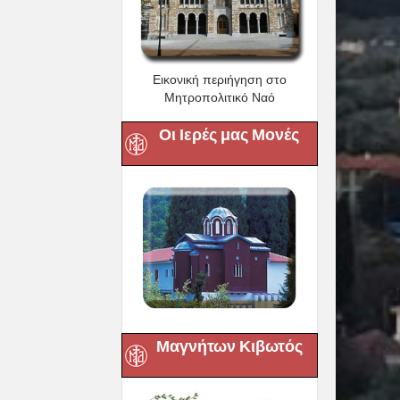
Εικονική περιήγηση στο
Μητροπολιτικό Ναό
Οι Ιερές μας Μονές
Μαγνήτων Κιβωτός