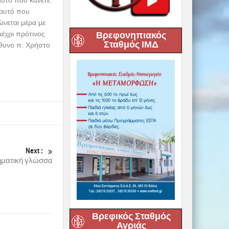
 αυτό που
ώνεται μέρα με
μέχρι πρότινος
Βρεφονηπιακός
Σταθμός ΙΜΔ
ύθυνο π. Χρήστο
Next :
οηματική γλώσσα
Βρεφικός Σταθμός
Αγριάς