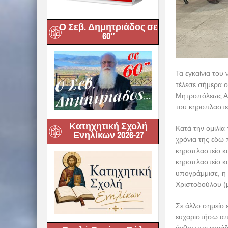
Ο Σεβ. Δημητριάδος σε
60″
Τα εγκαίνια το
τέλεσε σήμερα ο
Μητροπόλεως Αρ
του κηροπλαστε
Κατηχητική Σχολή
Κατά την ομιλία
Ενηλίκων 2026-27
χρόνια της εδώ 
κηροπλαστείο και
κηροπλαστείο κα
υπογράμμισε, η
Χριστοδούλου (
Σε άλλο σημείο 
ευχαριστήσω από
άνθρωποι εργάζο