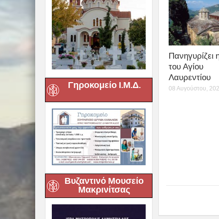
Πανηγυρίζει 
του Αγίου
Λαυρεντίου
Γηροκομείο Ι.Μ.Δ.
08 Αυγούστου, 20
Βυζαντινό Μουσείο
Μακρινίτσας