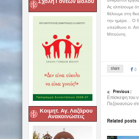
Σχολή Γονέων Βόλου
Ας ελπίσουμε ότ
θέλουμε στη θεσ
την ημέρα… Ο Θε
υπεύθυνο π. Απ
Μπούντη.
share
0
Previous :
Επίσκεψη του νέ
Πεζοναυτών στ
Κοιμητ. Αγ. Λαζάρου
Ανακοινώσεις
Related posts