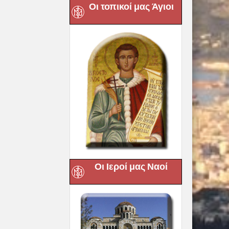
Οι τοπικοί μας Άγιοι
Οι Ιεροί μας Ναοί