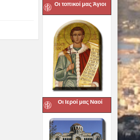
Οι τοπικοί μας Άγιοι
Οι Ιεροί μας Ναοί