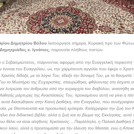
Αγίου Δημητρίου Βόλου
λειτούργησε σήμερα, Κυριακή προ των Φώτω
ημητριάδος κ. Ιγνάτιος,
παρουσία πλήθους πιστών.
υ ο Σεβασμιώτατος, παίρνοντας αφορμή από την Ευαγγελική περικοπή 
 έννοια του Ευαγγελίου, ως την χαρμόσυνη αγγελία που έφερε ο Χρισ
Χριστός δίδαξε, με τα λόγια Του, έδειξε την δύναμή Του, με τα θαύματ
ου το Μυστήριο της Ευχαριστίας, σταυρώθηκε, φθάνοντας στο έσχατο σ
 να λυτρώσει τον άνθρωπο από την κυριαρχία του διαβόλου, ανεστήθη ε
Μαθητές μάρτυρες της Αναστάσεώς Του, προκειμένου αυτή να γίνει η πί
υτά διασώθηκαν στην Καινή Διαθήκη, στο Ευαγγέλιο, που συνέγραψαν 
σία, με Θεοπνευστία και προσωπική εμπειρία. Κατέγραψαν την ζωή του Κ
γέλιο ένα διδακτικό βιβλίο, αλλά η ζωή και το βίωμα της Εκκλησίας, αυτό
που θέλει να είναι αληθινός Χριστιανός… Παράλληλα, η Παλαιά Διαθήκη δ
αϊκού λαού, αλλά η προετοιμασία για την έλευση του Μεσσία, ενώ η Απο