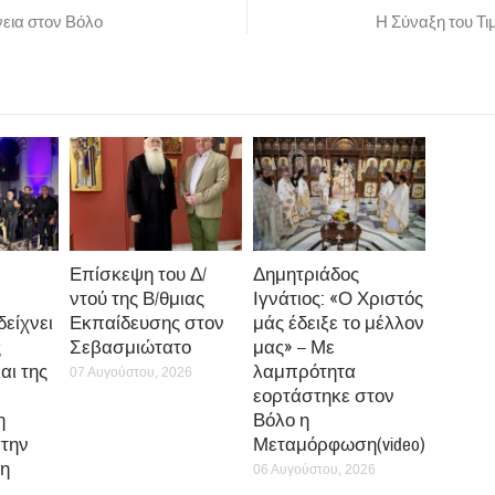
εια στον Βόλο
Η Σύναξη του Τ
Επίσκεψη του Δ/
Δημητριάδος
ντού της Β/θμιας
Ιγνάτιος: «Ο Χριστός
δείχνει
Εκπαίδευσης στον
μάς έδειξε το μέλλον
ς
Σεβασμιώτατο
μας» – Με
αι της
λαμπρότητα
07 Αυγούστου, 2026
εορτάστηκε στον
η
Βόλο η
την
Μεταμόρφωση(video)
η
06 Αυγούστου, 2026