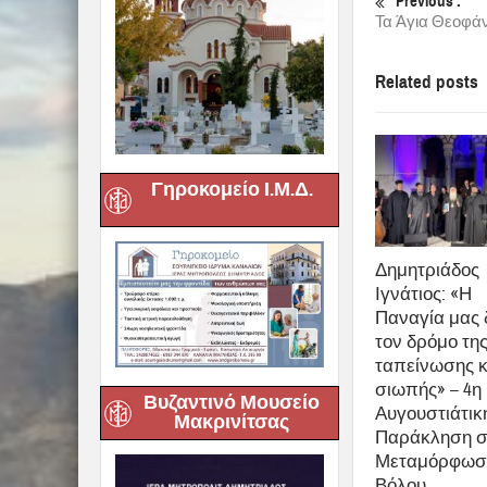
Previous :
Τα Άγια Θεοφάν
Related posts
Γηροκομείο Ι.Μ.Δ.
Δημητριάδος
Ιγνάτιος: «Η
Παναγία μας 
τον δρόμο τη
ταπείνωσης κ
σιωπής» – 4η
Βυζαντινό Μουσείο
Αυγουστιάτικ
Μακρινίτσας
Παράκληση σ
Μεταμόρφωσ
Βόλου