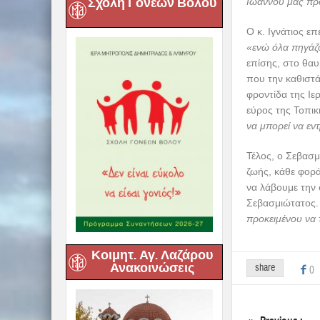
Σχολή Γονέων Βόλου
Ιωάννου μας προ
Ο κ. Ιγνάτιος ε
«ενώ όλα πηγάζο
επίσης, στο θαυ
που την καθιστά
φροντίδα της Ιε
εύρος της Τοπι
να μπορεί να εντ
Τέλος, ο Σεβασ
ζωής, κάθε φορά
να λάβουμε την
Σεβασμιώτατος
προκειμένου να τ
Κοιμητ. Αγ. Λαζάρου
Ανακοινώσεις
share
0