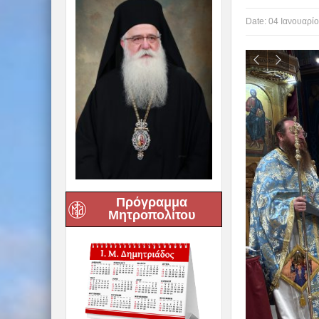
Date:
04 Ιανουαρίο
Πρόγραμμα
Μητροπολίτου