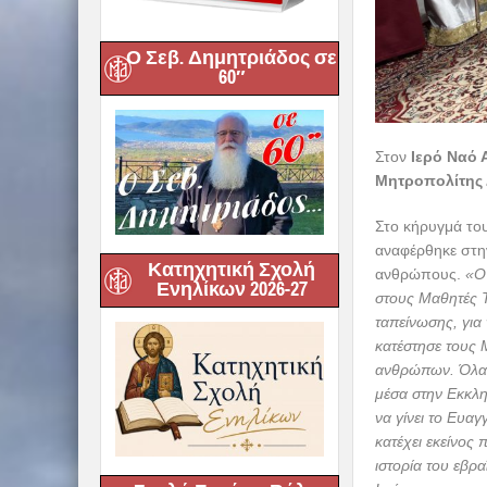
Ο Σεβ. Δημητριάδος σε
60″
Στον
Ιερό Ναό 
Μητροπολίτης Δ
Στο κήρυγμά το
αναφέρθηκε στην
Κατηχητική Σχολή
ανθρώπους.
«Ο 
Ενηλίκων 2026-27
στους Μαθητές Τ
ταπείνωσης, για
κατέστησε τους 
ανθρώπων. Όλα α
μέσα στην Εκκλη
να γίνει το Ευαγ
κατέχει εκείνος 
ιστορία του εβρ