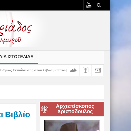
ΙΆ ΙΣΤΟΣΕΛΊΔΑ
 στον Σεβασμιώτατο
Δημητριάδος Ιγνάτιος: «Ο Χριστός μάς έδειξε το μέλλο
Αρχιεπίσκοπος
Χριστόδουλος
ι Βιβλίο