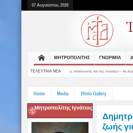
07 Αυγούστου, 2026
ΜΗΤΡΟΠΟΛΙΤΗΣ
ΓΝΩΡΙΜΙΑ
Δ
ΤΕΛΕΥΤΑΙΑ ΝΕΑ
ας δείχνει τον δρόμο της ταπείνωσης και της σιωπής» – 4η Αυγουστιάτικη Παράκ
Home
Media
Photo Gallery
Μητροπολίτης Ιγνάτιος
Δημητρι
ζωής γι