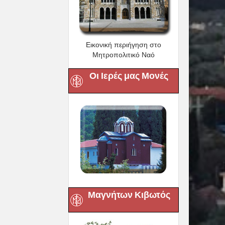
Εικονική περιήγηση στο
Μητροπολιτικό Ναό
Οι Ιερές μας Μονές
Μαγνήτων Κιβωτός