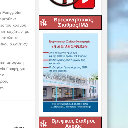
υ Ευαγγελίου,
Βρεφονηπιακός
αφέρθηκε,
Σταθμός ΙΜΔ
σες του κόσμου,
επ’ εσχάτων, με
 σε όλο το
μένου ο καθένας
στική απόφαση
γία Γραφή, για
ε ο
υρού,
α».
Βρεφικός Σταθμός
Αγριάς