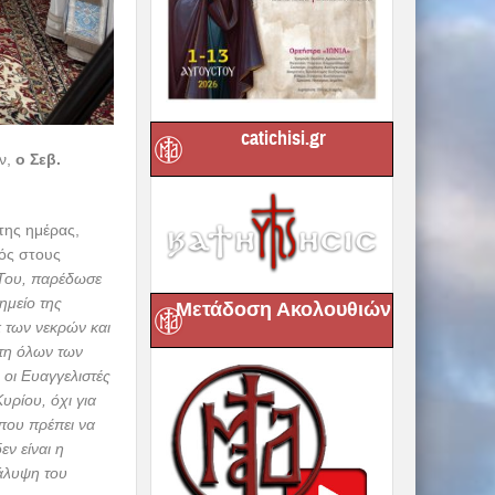
catichisi.gr
ν,
ο Σεβ.
της ημέρας,
τός στους
ά Του, παρέδωσε
ημείο της
Μετάδοση Ακολουθιών
κ των νεκρών και
στη όλων των
οι Ευαγγελιστές
υρίου, όχι για
 που πρέπει να
εν είναι η
κάλυψη του