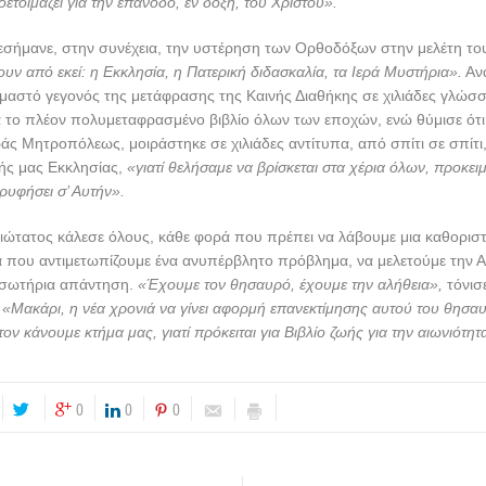
ετοιμάζει για την επάνοδο, εν δόξη, του Χριστού».
πεσήμανε, στην συνέχεια, την υστέρηση των Ορθοδόξων στην μελέτη το
υν από εκεί: η Εκκλησία, η Πατερική διδασκαλία, τα Ιερά Μυστήρια».
Αν
μαστό γεγονός της μετάφρασης της Καινής Διαθήκης σε χιλιάδες γλώσ
 το πλέον πολυμεταφρασμένο βιβλίο όλων των εποχών, ενώ θύμισε ότι 
ράς Μητροπόλεως, μοιράστηκε σε χιλιάδες αντίτυπα, από σπίτι σε σπίτι,
κής μας Εκκλησίας,
«γιατί θελήσαμε να βρίσκεται στα χέρια όλων, προκει
ρυφήσει σ’ Αυτήν».
μιώτατος κάλεσε όλους, κάθε φορά που πρέπει να λάβουμε μια καθορι
 που αντιμετωπίζουμε ένα ανυπέρβλητο πρόβλημα, να μελετούμε την Α
 σωτήρια απάντηση.
«Έχουμε τον θησαυρό, έχουμε την αλήθεια»,
τόνισ
.
«Μακάρι, η νέα χρονιά να γίνει αφορμή επανεκτίμησης αυτού του θησα
ον κάνουμε κτήμα μας, γιατί πρόκειται για Βιβλίο ζωής για την αιωνιότητ
0
0
0