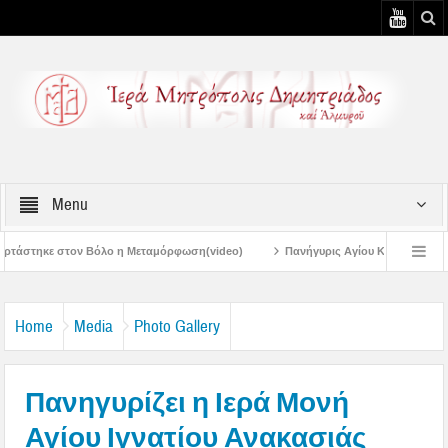
Menu
 Μεταμόρφωση(video)
Πανήγυρις Αγίου Καλλινίκου Μητροπολίτου Εδέσσης στ
Πανηγύρεις Μεταμορφώσεως – 4η Αυγουστιάτικη Παράκληση στην Μεταμόρφω
Home
Media
Photo Gallery
Πανηγυρίζει η Ιερά Μονή
Αγίου Ιγνατίου Ανακασιάς