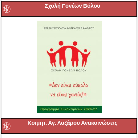
Σχολή Γονέων Βόλου
Κοιμητ. Αγ. Λαζάρου Ανακοινώσεις