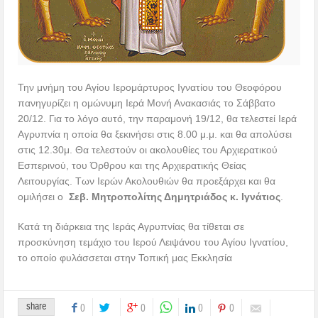
Την μνήμη του Αγίου Ιερομάρτυρος Ιγνατίου του Θεοφόρου
πανηγυρίζει η ομώνυμη Ιερά Μονή Ανακασιάς το Σάββατο
20/12. Για το λόγο αυτό, την παραμονή 19/12, θα τελεστεί Ιερά
Αγρυπνία η οποία θα ξεκινήσει στις 8.00 μ.μ. και θα απολύσει
στις 12.30μ. Θα τελεστούν οι ακολουθίες του Αρχιερατικού
Εσπερινού, του Όρθρου και της Αρχιερατικής Θείας
Λειτουργίας. Των Ιερών Ακολουθιών θα προεξάρχει και θα
ομιλήσει ο
Σεβ. Μητροπολίτης Δημητριάδος κ. Ιγνάτιος
.
Κατά τη διάρκεια της Ιεράς Αγρυπνίας θα τίθεται σε
προσκύνηση τεμάχιο του Ιερού Λειψάνου του Αγίου Ιγνατίου,
το οποίο φυλάσσεται στην Τοπική μας Εκκλησία
share
0
0
0
0