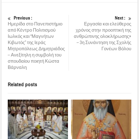
Previous :
Next :
Ημερίδα στο Πανεπιστήμιο
Εργασία και ελεύθερος
από Κέντρο Πολιτισμού
χρόνος στην προοπτική της
Ιωλκός και “Μαγνήτων
ανθρώπινης ολοκλήρωσης»
Κιβωτός” της Ιεράς
– 3η Συνάντηση της Σχολής
Μητροπόλεως Δημητριάδος
Γονέων Βόλου
– Ανεξίτηλη η συμβολή του
σπουδαίου ποιητή Κώστα
Βάρναλη
Related posts