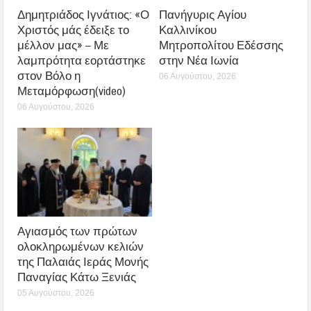
Δημητριάδος Ιγνάτιος: «Ο
Πανήγυρις Αγίου
Χριστός μάς έδειξε το
Καλλινίκου
μέλλον μας» – Με
Μητροπολίτου Εδέσσης
λαμπρότητα εορτάστηκε
στην Νέα Ιωνία
στον Βόλο η
06 Αυγούστου, 2026
Μεταμόρφωση(video)
06 Αυγούστου, 2026
Αγιασμός των πρώτων
ολοκληρωμένων κελιών
της Παλαιάς Ιεράς Μονής
Παναγίας Κάτω Ξενιάς
05 Αυγούστου, 2026