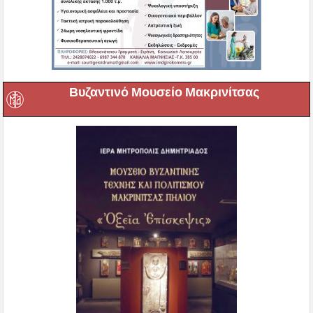
Βυζαντινό Μουσείο Μακρινίτσας