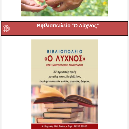
Βιβλιοπωλείο ”Ο Λύχνος”