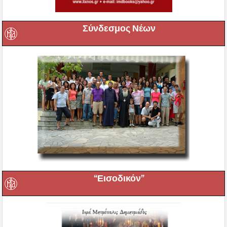
Σύνδεσμος Νέων
“Εισοδικόν”