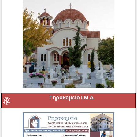
Γηροκομείο Ι.Μ.Δ.