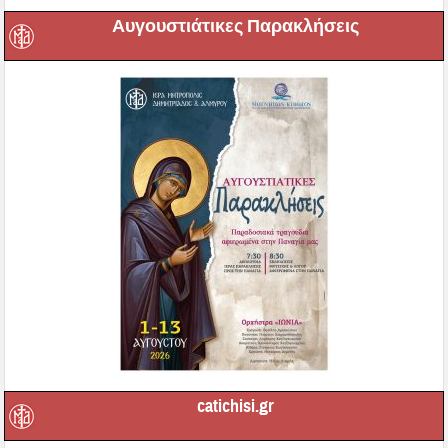
Αυγουστιάτικες Παρακλήσεις
catichisi.gr