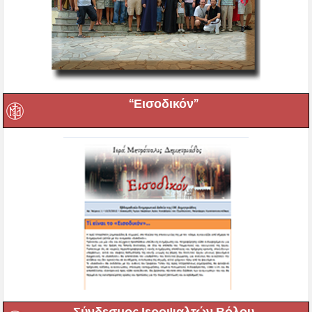
“Εισοδικόν”