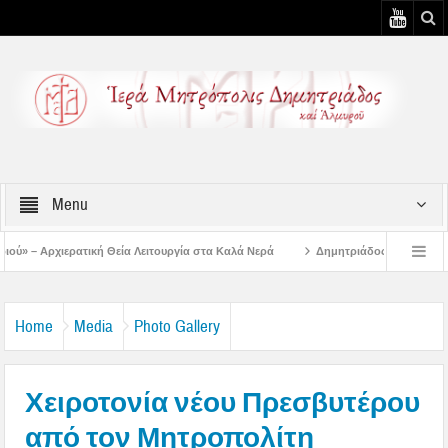
Menu
 Λειτουργία στα Καλά Νερά
Δημητριάδος Ιγνάτιος: «Ο Ναός είναι ο τόπος τ
ουστιάτικη Παράκληση στην Μεταμόρφωση Βόλου
Επίσκεψη του Δ/ντού της Β/θ
Home
Media
Photo Gallery
Χειροτονία νέου Πρεσβυτέρου
από τον Μητροπολίτη