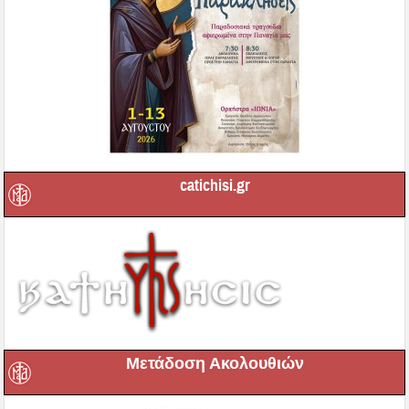
catichisi.gr
Μετάδοση Ακολουθιών