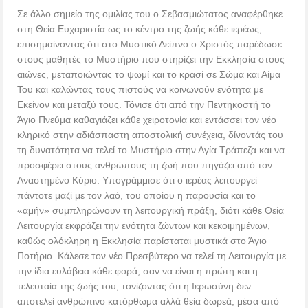
Σε άλλο σημείο της ομιλίας του ο Σεβασμιώτατος αναφέρθηκε
στη Θεία Ευχαριστία ως το κέντρο της ζωής κάθε ιερέως,
επισημαίνοντας ότι στο Μυστικό Δείπνο ο Χριστός παρέδωσε
στους μαθητές το Μυστήριο που στηρίζει την Εκκλησία στους
αιώνες, μεταποιώντας το ψωμί και το κρασί σε Σώμα και Αίμα
Του και καλώντας τους πιστούς να κοινωνούν ενότητα με
Εκείνον και μεταξύ τους. Τόνισε ότι από την Πεντηκοστή το
Άγιο Πνεύμα καθαγιάζει κάθε χειροτονία και εντάσσει τον νέο
κληρικό στην αδιάσπαστη αποστολική συνέχεια, δίνοντάς του
τη δυνατότητα να τελεί το Μυστήριο στην Αγία Τράπεζα και να
προσφέρει στους ανθρώπους τη ζωή που πηγάζει από τον
Αναστημένο Κύριο. Υπογράμμισε ότι ο ιερέας λειτουργεί
πάντοτε μαζί με τον λαό, του οποίου η παρουσία και το
«αμήν» συμπληρώνουν τη λειτουργική πράξη, διότι κάθε Θεία
Λειτουργία εκφράζει την ενότητα ζώντων και κεκοιμημένων,
καθώς ολόκληρη η Εκκλησία παρίσταται μυστικά στο Άγιο
Ποτήριο. Κάλεσε τον νέο Πρεσβύτερο να τελεί τη Λειτουργία με
την ίδια ευλάβεια κάθε φορά, σαν να είναι η πρώτη και η
τελευταία της ζωής του, τονίζοντας ότι η Ιερωσύνη δεν
αποτελεί ανθρώπινο κατόρθωμα αλλά θεία δωρεά, μέσα από