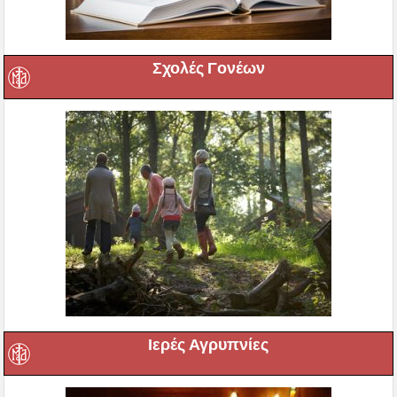
Σχολές Γονέων
Ιερές Αγρυπνίες