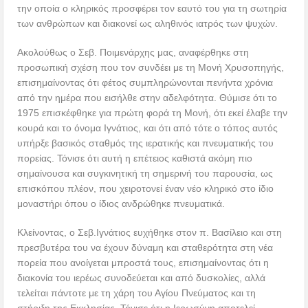
την οποία ο κληρικός προσφέρει τον εαυτό του για τη σωτηρία
των ανθρώπων και διακονεί ως αληθινός ιατρός των ψυχών.
Ακολούθως ο Σεβ. Ποιμενάρχης μας, αναφέρθηκε στη
προσωπική σχέση που τον συνδέει με τη Μονή Χρυσοπηγής,
επισημαίνοντας ότι φέτος συμπληρώνονται πενήντα χρόνια
από την ημέρα που εισήλθε στην αδελφότητα. Θύμισε ότι το
1975 επισκέφθηκε για πρώτη φορά τη Μονή, ότι εκεί έλαβε την
κουρά και το όνομα Ιγνάτιος, και ότι από τότε ο τόπος αυτός
υπήρξε βασικός σταθμός της ιερατικής και πνευματικής του
πορείας. Τόνισε ότι αυτή η επέτειος καθιστά ακόμη πιο
σημαίνουσα και συγκινητική τη σημερινή του παρουσία, ως
επισκόπου πλέον, που χειροτονεί έναν νέο κληρικό στο ίδιο
μοναστήρι όπου ο ίδιος ανδρώθηκε πνευματικά.
Κλείνοντας, ο Σεβ.Ιγνάτιος ευχήθηκε στον π. Βασίλειο και στη
πρεσβυτέρα του να έχουν δύναμη και σταθερότητα στη νέα
πορεία που ανοίγεται μπροστά τους, επισημαίνοντας ότι η
διακονία του ιερέως συνοδεύεται και από δυσκολίες, αλλά
τελείται πάντοτε με τη χάρη του Αγίου Πνεύματος και τη
στήριξη της Εκκλησίας. Τόνισε ότι η Ιερωσύνη αποτελεί