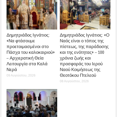
Δημητριάδος Ιγνάτιος:
Δημητριάδος Ιγνάτιος: «Ο
«Να φτάσουμε
Ναός είναι ο τόπος της
προετοιμασμένοι στο
πίστεως, της παράδοσης
Πάσχα του καλοκαιριού»
και της ενότητας» – 100
– Αρχιερατική Θεία
χρόνια ζωής και
Λειτουργία στα Καλά
προσφοράς του Ιερού
Νερά
Ναού Κοιμήσεως της
Θεοτόκου Πτελεού
09 Αυγούστου, 2026
08 Αυγούστου, 2026