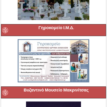
Γηροκομείο Ι.Μ.Δ.
Βυζαντινό Μουσείο Μακρινίτσας