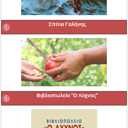
Σπίτια Γαλήνης
Βιβλιοπωλείο ”Ο Λύχνος”