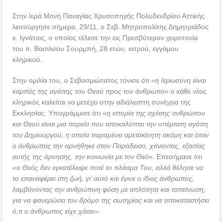
Στην Ιερά Μονή Παναγίας Χρυσοπηγής Πολυδενδρίου Αττικής
λειτούργησε σήμερα, 29/11, ο Σεβ. Μητροπολίτης Δημητριάδος
κ. Ιγνάτιος, ο οποίος τέλεσε την εις Πρεσβύτερον χειροτονία
του π. Βασιλείου Σουρμπή, 28 ετών, ιατρού, εγγάμου
κληρικού.
Στην ομιλία του, ο Σεβασμιώτατος τόνισε
ότι «η Ιερωσύνη είναι
καρπός της αγάπης του Θεού προς τον άνθρωπο»
ο κάθε νέος
κληρικός καλείται να μετέχει στην αδιάλειπτη συνέχεια της
Εκκλησίας. Υπογράμμισε ότι «
η ιστορία της σχέσης ανθρώπου
και Θεού είναι μια πορεία που αποκαλύπτει την υπέρτατη αγάπη
του Δημιουργού, η οποία παραμένει αμετακίνητη ακόμη και όταν
ο άνθρωπος την αρνήθηκε στον Παράδεισο, χάνοντας, εξαιτίας
αυτής της άρνησης, την κοινωνία με τον Θεό».
Επεσήμανε ότι
«ο Θεός δεν εγκατέλειψε ποτέ το πλάσμα Του, αλλά θέλησε να
το επαναφέρει στη ζωή, γι’ αυτό και έγινε ο ίδιος άνθρωπος,
λαμβάνοντας την ανθρώπινη φύση με απλότητα και ταπείνωση,
για να φανερώσει τον δρόμο της σωτηρίας και να αποκαταστήσει
ό,τι ο άνθρωπος είχε χάσει».