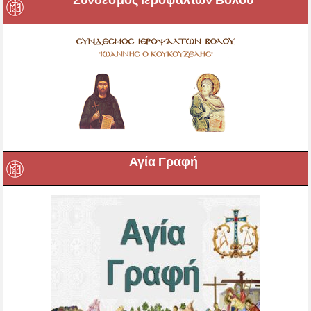
Σύνδεσμος Ιεροψαλτών Βόλου
Αγία Γραφή