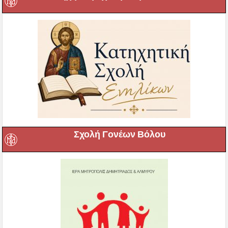
Σχολή Γονέων Βόλου