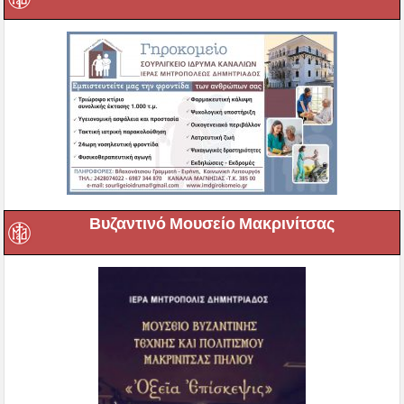
Βυζαντινό Μουσείο Μακρινίτσας