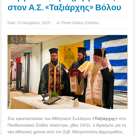
στον Α.Σ. «Ταξιάρχης» Βόλου
Date:
15 Νοεμβρίου, 2025
in:
Photo Gallery
,
Ειδήσεις
Στις εγκαταστάσεις του Αθλητικού Συλλόγου
«Ταξιάρχης»
στο
Πανθεσσαλικό Στάδιο τελέστηκε, χθες 14/11, ο Αγιασμός για τη
νέα αθλητική χρονιά από τον Σεβ. Μητροπολίτη Δημητριάδος.