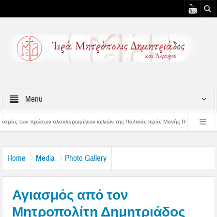
Menu
ηρωμένων κελιών της Παλαιάς Ιεράς Μονής Παναγίας Κάτω Ξενιάς
Δημητριά
ημητριάδος Ιγνάτιος: «Ας βάλουμε την Παναγία οδηγό στη ζωή μας» – 1η Αυγουστιά
Home
Media
Photo Gallery
Αγιασμός από τον
Μητροπολίτη Δημητριάδος