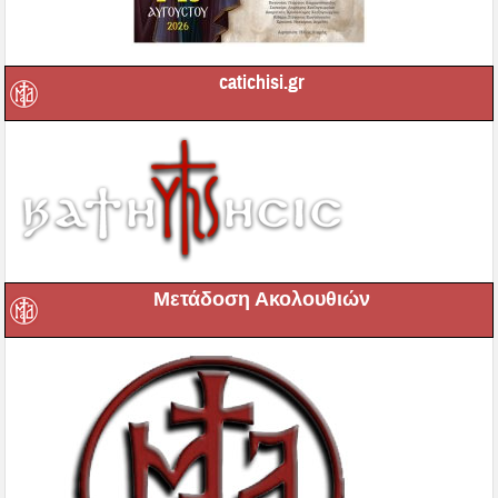
catichisi.gr
Μετάδοση Ακολουθιών