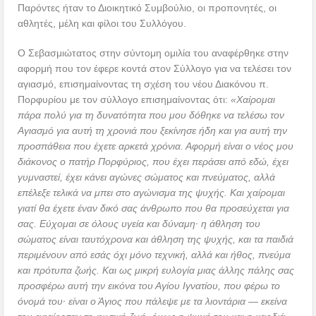
Παρόντες ήταν το Διοικητικό Συμβούλιο, οι προπονητές, οι
αθλητές, μέλη και φίλοι του Συλλόγου.
Ο Σεβασμιώτατος στην σύντομη ομιλία του αναφέρθηκε στην
αφορμή που τον έφερε κοντά στον Σύλλογο για να τελέσει τον
αγιασμό, επισημαίνοντας τη σχέση του νέου Διακόνου π.
Πορφυρίου με τον σύλλογο επισημαίνοντας ότι:
«Χαίρομαι
πάρα πολύ για τη δυνατότητα που μου δόθηκε να τελέσω τον
Αγιασμό για αυτή τη χρονιά που ξεκίνησε ήδη και για αυτή την
προσπάθεια που έχετε αρκετά χρόνια. Αφορμή είναι ο νέος μου
διάκονος ο πατήρ Πορφύριος, που έχει περάσει από εδώ, έχει
γυμναστεί, έχει κάνει αγώνες σώματος και πνεύματος, αλλά
επέλεξε τελικά να μπει στο αγώνισμα της ψυχής. Και χαίρομαι
γιατί θα έχετε έναν δικό σας άνθρωπο που θα προσεύχεται για
σας. Εύχομαι σε όλους υγεία και δύναμη· η άθληση του
σώματος είναι ταυτόχρονα και άθληση της ψυχής, και τα παιδιά
περιμένουν από εσάς όχι μόνο τεχνική, αλλά και ήθος, πνεύμα
και πρότυπα ζωής. Και ως μικρή ευλογία μιας άλλης πάλης σας
προσφέρω αυτή την εικόνα του Αγίου Ιγνατίου, που φέρω το
όνομά του· είναι ο Άγιος που πάλεψε με τα λιοντάρια — εκείνα