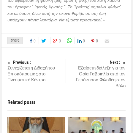
του αφαίρεσαν τη φυσική ζωή, όμως η ψυχή του και η καρδιά
του έγραφαν “ Ιησούς Χριστός ”. Το ‘Ιγνάτιος’ σημαίνει ‘φλόγα’,
και σε όσους δίνω αυτή την εικόνα θυμίζω ότι στη ζωή
υπάρχουν πάντα λιοντάρια. Να είμαστε προσεκτικοί.»
share
0
0
0
0
Previous :
Next :
Συνεχίζεται η Διδαχή του
Εξαίρετη διάλεξη για την
Επισκόπου μας στο
Οσία Γαβριηλία από την
Πνευματικό Κέντρο
Γερόντισσα Φιλοθέη στον
Βόλο
Related posts