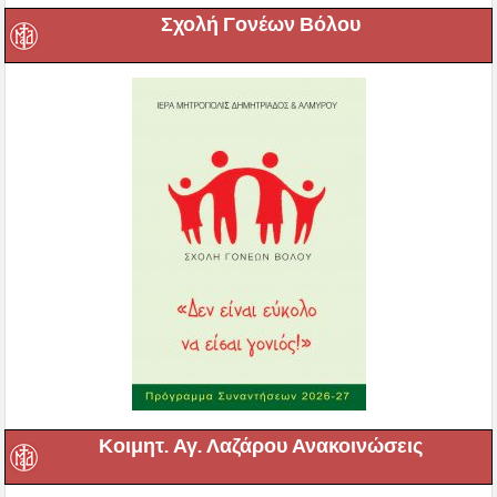
Σχολή Γονέων Βόλου
Κοιμητ. Αγ. Λαζάρου Ανακοινώσεις