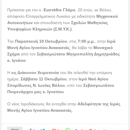
Πρόκειται για τον κ.
Ευστάθιο Γλάρο
, 20 ετών, εκ Βόλου,
απόφοιτο Επαγγελματικού Λυκείου με ειδικότητα
Μηχανικού
Αυτοκινήτων
και σπουδαστή των
Σχολών Μαθητείας
Υποψηφίων Κληρικών (Σ.Μ.Υ.Κ.)
.
Την
Παρασκευή 10 Οκτωβρίου
, στις
7:00 μ.μ.
, στην
Ιερά
Μονή Αγίου Ιγνατίου Ανακασιάς
, θα λάβει το
Μοναχικό
Σχήμα
από τον
Σεβασμιώτατο Μητροπολίτη Δημητριάδος
κ. Ιγνάτιο
.
Η
εις Διάκονον Χειροτονία
του θα τελεσθεί την επόμενη
ημέρα,
Σάββατο 11 Οκτωβρίου
, στον
Ιερό Ναό Αγίου
Σπυρίδωνος Ν. Ιωνίας Βόλου
, υπό του
Σεβασμιωτάτου
Ποιμενάρχου μας κ. Ιγνατίου
.
Ο νέος Ιεροδιάκονος θα ενταχθεί στην
Αδελφότητα της Ιεράς
Μονής Αγίου Ιγνατίου Ανακασιάς
.