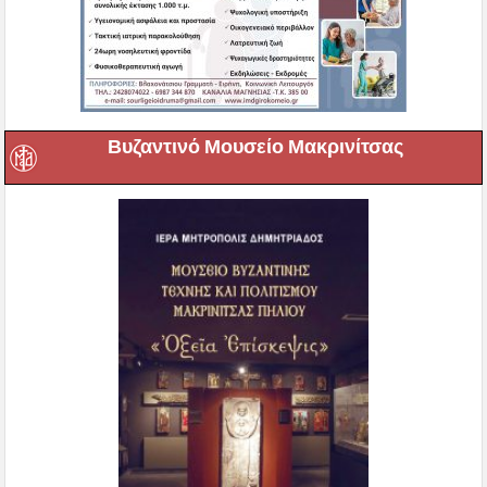
Βυζαντινό Μουσείο Μακρινίτσας