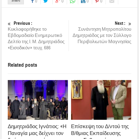
share
0
0
0
0
Previous :
Next :
Κυκλοφορήθηκε το
Συνάντηση Μητροπολίτου
Εβδομαδιαίο Ενημερωτικό
Δημητριάδος με τον Σύλλογο
Δελτίο της Ι. Μ. Δημητριάδος
Περιβολιωτών Μαγνησίας
«Εισοδικόν» τευχ. 686
Related posts
Δημητριάδος Ιγνάτιος: «Η
Επίσκεψη του Δ/ντού της
Παναγία μας δείχνει τον
Β/θμιας Εκπαίδευσης