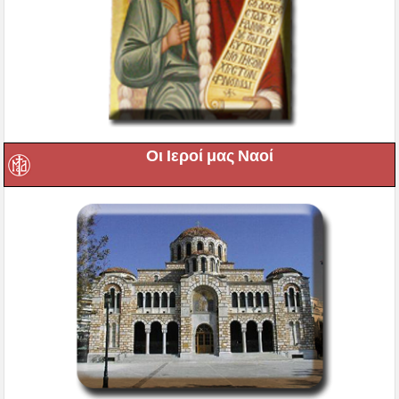
Οι Ιεροί μας Ναοί