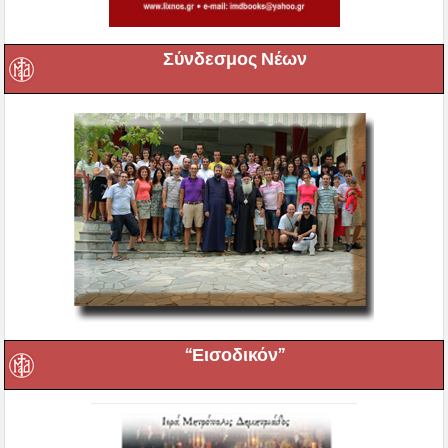
Σύνδεσμος Νέων
“Εισοδικόν”