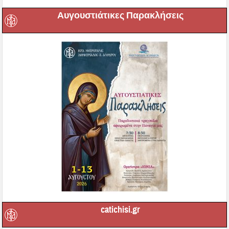
Αυγουστιάτικες Παρακλήσεις
catichisi.gr