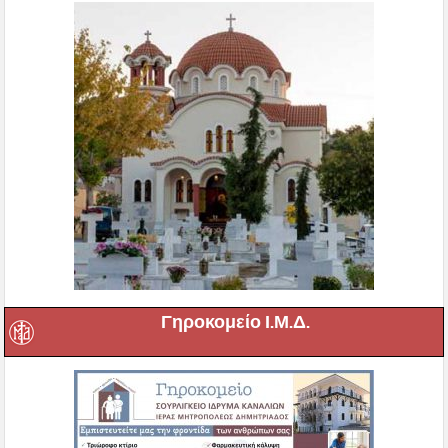
Γηροκομείο Ι.Μ.Δ.