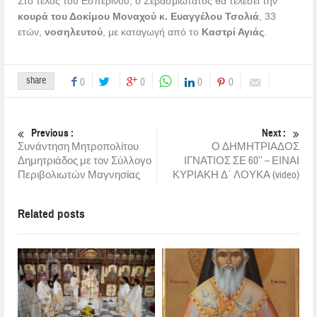
Στο τέλος του Εσπερινού, ο Σεβασμιώτατος θα τελέσει την
κουρά του Δοκίμου Μοναχού κ. Ευαγγέλου Τσολιά
, 33
ετών,
νοσηλευτού
, με καταγωγή από το
Καστρί Αγιάς
.
share
0
0
0
0
Previous :
Next :
Συνάντηση Μητροπολίτου
Ο ΔΗΜΗΤΡΙΑΔΟΣ
Δημητριάδος με τον Σύλλογο
ΙΓΝΑΤΙΟΣ ΣΕ 60’’ – ΕΙΝΑΙ
Περιβολιωτών Μαγνησίας
ΚΥΡΙΑΚΗ Δ΄ ΛΟΥΚΑ (video)
Related posts