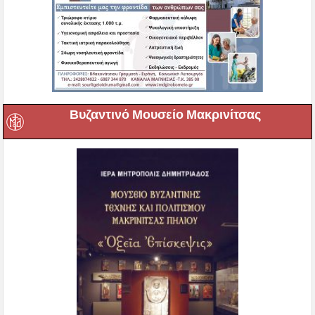
Βυζαντινό Μουσείο Μακρινίτσας