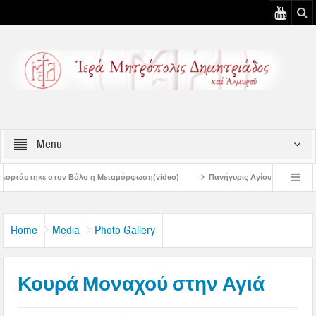
Menu
 Μεταμόρφωση(video)
Πανήγυρις Αγίου Καλλινίκου Μητροπολίτου Εδέσσης στ
Πανηγύρεις Μεταμορφώσεως – 4η Αυγουστιάτικη Παράκληση στην Μεταμόρφω
Home
Media
Photo Gallery
Κουρά Μοναχού στην Αγιά