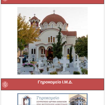
Γηροκομείο Ι.Μ.Δ.