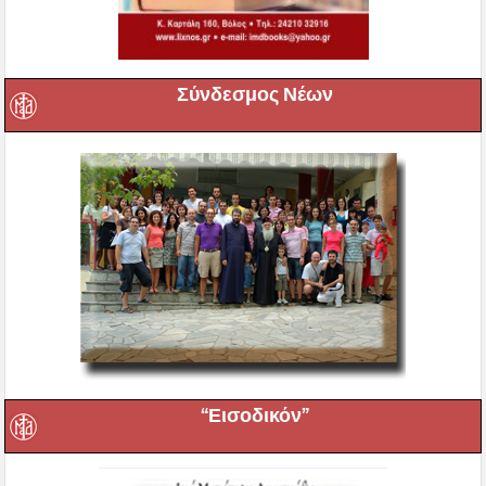
Σύνδεσμος Νέων
“Εισοδικόν”