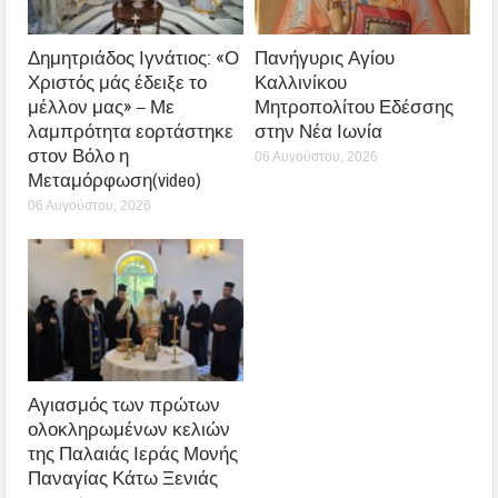
Δημητριάδος Ιγνάτιος: «Ο
Πανήγυρις Αγίου
Χριστός μάς έδειξε το
Καλλινίκου
μέλλον μας» – Με
Μητροπολίτου Εδέσσης
λαμπρότητα εορτάστηκε
στην Νέα Ιωνία
στον Βόλο η
06 Αυγούστου, 2026
Μεταμόρφωση(video)
06 Αυγούστου, 2026
Αγιασμός των πρώτων
ολοκληρωμένων κελιών
της Παλαιάς Ιεράς Μονής
Παναγίας Κάτω Ξενιάς