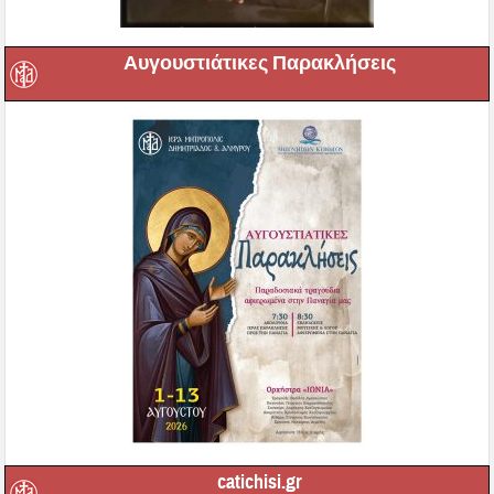
Αυγουστιάτικες Παρακλήσεις
catichisi.gr