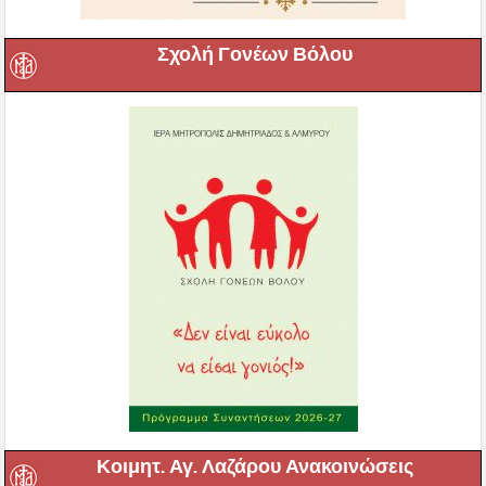
Σχολή Γονέων Βόλου
Κοιμητ. Αγ. Λαζάρου Ανακοινώσεις