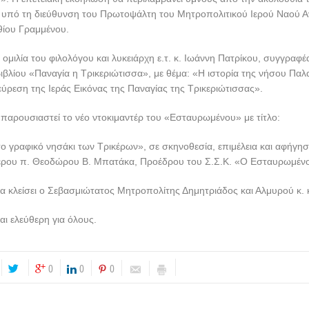
, υπό τη διεύθυνση του Πρωτοψάλτη του Μητροπολιτικού Ιερού Ναού Α
θίου Γραμμένου.
ομιλία του φιλολόγου και λυκειάρχη ε.τ. κ. Ιωάννη Πατρίκου, συγγραφέ
ιβλίου «Παναγία η Τρικεριώτισσα», με θέμα: «Η ιστορία της νήσου Παλαι
ύρεση της Ιεράς Εικόνας της Παναγίας της Τρικεριώτισσας».
 παρουσιαστεί το νέο ντοκιμαντέρ του «Εσταυρωμένου» με τίτλο:
 γραφικό νησάκι των Τρικέρων», σε σκηνοθεσία, επιμέλεια και αφήγησ
ου π. Θεοδώρου Β. Μπατάκα, Προέδρου του Σ.Σ.Κ. «Ο Εσταυρωμένο
 κλείσει ο Σεβασμιώτατος Μητροπολίτης Δημητριάδος και Αλμυρού κ. κ.
αι ελεύθερη για όλους.
0
0
0