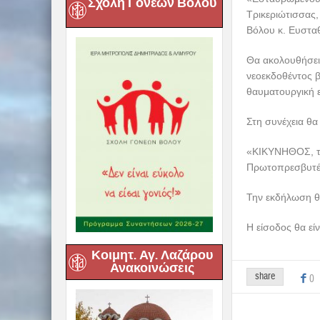
Σχολή Γονέων Βόλου
Τρικεριώτισσας
Βόλου κ. Ευστα
Θα ακολουθήσει 
νεοεκδοθέντος β
θαυματουργική ε
Στη συνέχεια θα
«ΚΙΚΥΝΗΘΟΣ, το
Πρωτοπρεσβυτέρ
Την εκδήλωση θα
H είσοδος θα είν
Κοιμητ. Αγ. Λαζάρου
Ανακοινώσεις
share
0