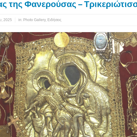
ς της Φανερούσας – Τρικεριώτισ
υ, 2025
in:
Photo Gallery
,
Ειδήσεις