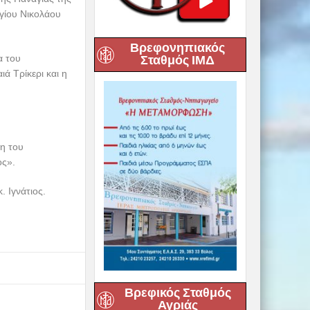
γίου Νικολάου
Βρεφονηπιακός
Σταθμός ΙΜΔ
α του
ά Τρίκερι και η
η του
ς».
 Ιγνάτιος.
Βρεφικός Σταθμός
Αγριάς