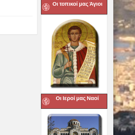
Οι τοπικοί μας Άγιοι
Οι Ιεροί μας Ναοί