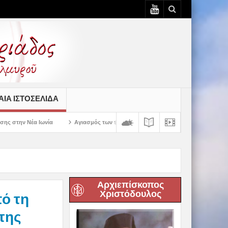
ΙΆ ΙΣΤΟΣΕΛΊΔΑ
Αγιασμός των πρώτων ολοκληρωμένων κελιών της Παλαιάς Ιεράς Μονής Παν
Αρχιεπίσκοπος
Χριστόδουλος
πό τη
της