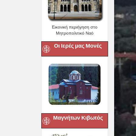
Εικονική περιήγηση στο
Μητροπολιτικό Ναό
Οι Ιερές μας Μονές
Μαγνήτων Κιβωτός