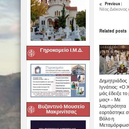
Previous :
Νέος Διάκονος
Related posts
Γηροκομείο Ι.Μ.Δ.
Δημητριάδος
Ιγνάτιος: «Ο 
μάς έδειξε το
μας» – Με
λαμπρότητα
Βυζαντινό Μουσείο
Μακρινίτσας
εορτάστηκε σ
Βόλο η
Μεταμόρφωση