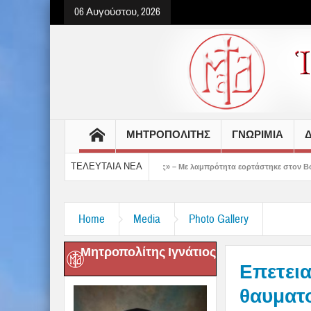
06 Αυγούστου, 2026
ΜΗΤΡΟΠΟΛΙΤΗΣ
ΓΝΩΡΙΜΙΑ
Δ
ΤΕΛΕΥΤΑΙΑ ΝΕΑ
μάς έδειξε το μέλλον μας» – Με λαμπρότητα εορτάστηκε στον Βόλο η Μεταμόρφωση(
Home
Media
Photo Gallery
Μητροπολίτης Ιγνάτιος
Επετεια
θαυματο