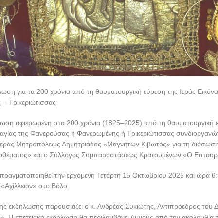
ωση για τα 200 χρόνια από τη θαυματουργική εύρεση της Ιεράς Εικόνα
 – Τρικεριώτισσας
λωση αφιερωμένη στα 200 χρόνια (1825–2025) από τη θαυματουργική ε
ναγίας της Φανερούσας ή Φανερωμένης ή Τρικεριώτισσας συνδιοργανώ
 Ιεράς Μητροπόλεως Δημητριάδος «Μαγνήτων Κιβωτός» για τη διάσωση
ποθέματος» και ο Σύλλογος Συμπαραστάσεως Κρατουμένων «Ο Εσταυρ
πραγματοποιηθεί την ερχόμενη Τετάρτη 15 Οκτωβρίου 2025 και ώρα 6:3
«Αχίλλειον» στο Βόλο.
ς εκδήλωσης παρουσιάζει ο κ. Ανδρέας Συκιώτης, Αντιπρόεδρος του Δ
. Η επετειακή εκδήλωση θα περιλαμβάνει ύμνους από την ακολουθία τ