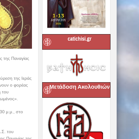
catichisi.gr
ς της Παναγίας
ύρεση της Ιεράς
νουν ο φορέας
Μετάδοση Ακολουθιών
 του
ωμένος».
0 μ.μ., στο
.Σ. του
ης Παναγίας της