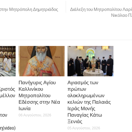
 στην Μητρόπολη Δημητριάδος
Διάλεξη του Μητροπολίτου Λαρίσ
Νικόλαο Π
Πανήγυρις Αγίου
Αγιασμός των
Χριστός
Καλλινίκου
πρώτων
 μέλλον
Μητροπολίτου
ολοκληρωμένων
Εδέσσης στην Νέα
κελιών της Παλαιάς
Ιωνία
Ιεράς Μονής
τον
Παναγίας Κάτω
06 Αυγούστου, 2026
Ξενιάς
(video)
05 Αυγούστου, 2026