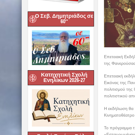
Ο Σεβ. Δημητριάδος σε
60″
Επετειακή Εκδήλ
της Φανερούσας
Κατηχητική Σχολή
Επετειακή εκδή
Ενηλίκων 2026-27
Εικόνας της Πα
πολιτισμού της
πολιτιστικού α
Η εκδήλωση θα 
Κινηματοθέατρο 
Το πρόγραμμα τη
«Εσταυρωμένου»