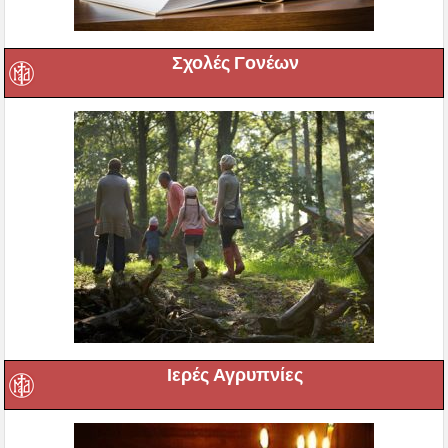
Σχολές Γονέων
Ιερές Αγρυπνίες