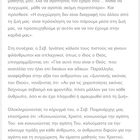
μαθητής μου, έλα να αγαπήσεις τον εχθρό σου… Μάθε να
συγχωρείς, μάθε να αγαπάς ακόμη περισσότερο». Και
πρόσθεσε: «Η συγχώρηση δεν είναι διαγραφή του άλλου από
τη ζωή μας· είναι πρόσκληση να τον πάρουμε μέσα στη ζωή
μας, να προσευχηθούμε γι’ αυτόν και να τον έχουμε στην
καρδιά μας».
Στη συνέχεια, ο Σεβ. Ιγνάτιος κάλεσε τους πιστούς να γίνουν
φιλάνθρωποι και σπλαχνικοί, όπως ο ίδιος ο Θεός,
υπογραμμίζοντας οτι: «Γίνε αυτό που είναι ο Θεός· που
ανατέλλει τον ήλιο επί δικαίων και αδίκων. Παράλληλα,
αναφέρθηκε στην αξία του ανθρώπου ως «ζωντανής εικόνας
του Θεού», τονίζοντας ότι: «Αν για τις χειροποίητες εικόνες
δείχνουμε σεβασμό και φροντίδα, πόσο μάλλον για τον κάθε
άνθρωπο, όσο κι αν έχει πληγωθεί ή αμαυρωθεί από τη ζωή».
Ολοκληρώνοντας το κήρυγμά του, ο Σεβ. Ποιμενάρχης μας
επεσήμανε ότι :«Κοινωνώντας Χριστό, κοινωνούμε την αγάπη
Του· και κοινωνώντας την αγάπη Του, καλούμαστε να την
κάνουμε πράξη για κάθε άνθρωπο, οι άνθρωποι διψούν για την
αγάπη και τη συγχώρεση. Αν είμαστε μαθητές του Χριστού,