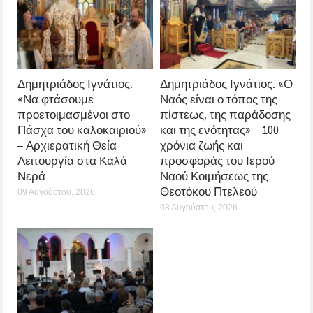
Δημητριάδος Ιγνάτιος:
Δημητριάδος Ιγνάτιος: «Ο
«Να φτάσουμε
Ναός είναι ο τόπος της
προετοιμασμένοι στο
πίστεως, της παράδοσης
Πάσχα του καλοκαιριού»
και της ενότητας» – 100
– Αρχιερατική Θεία
χρόνια ζωής και
Λειτουργία στα Καλά
προσφοράς του Ιερού
Νερά
Ναού Κοιμήσεως της
Θεοτόκου Πτελεού
09 Αυγούστου, 2026
08 Αυγούστου, 2026