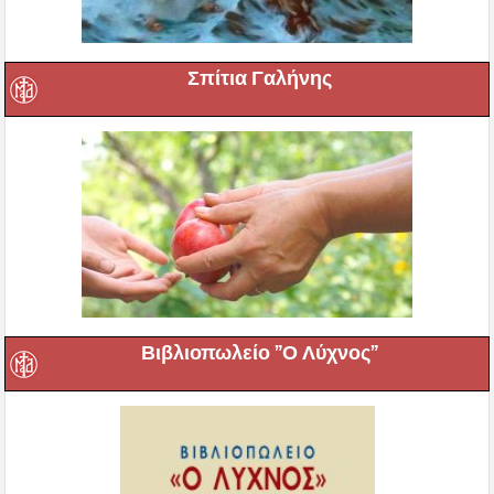
Σπίτια Γαλήνης
Βιβλιοπωλείο ”Ο Λύχνος”