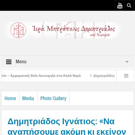
Menu
 Λειτουργία στα Καλά Νερά
Δημητριάδος Ιγνάτιος: «Ο Ναός είναι ο τόπος τη
υστιάτικη Παράκληση στην Μεταμόρφωση Βόλου
Επίσκεψη του Δ/ντού της Β/θμ
Home
Media
Photo Gallery
Δημητριάδος Ιγνάτιος: «Να
αγαπήσουμε ακόμη κι εκείνον