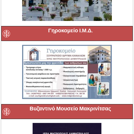
Γηροκομείο Ι.Μ.Δ.
Βυζαντινό Μουσείο Μακρινίτσας