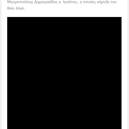
Μητροπολίτης Δημητριάδος κ. Ιγνάτιος, ο οποίος κήρυξε τον
θείο λόγο.