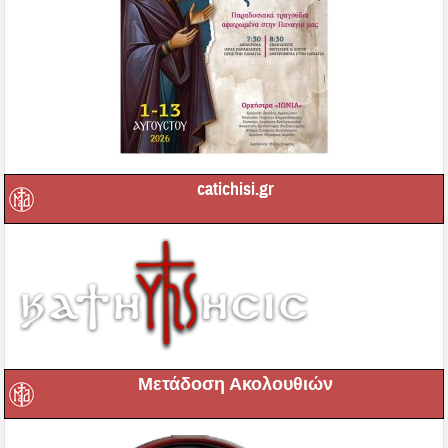
catichisi.gr
Μετάδοση Ακολουθιών