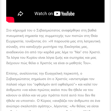
Στο κήρυγμά του ο Σεβασμιώτατος αναφέρθηκε στη βαθιά
πνευματική σημασία της συμμετοχής των πιστών στη Θεία
Ευχαριστία, τονίζοντας ότι :«Η παρουσία μας στη λατρευτική
σύναξη, στο κατεξοχήν μυστήριο της Εκκλησίας μας,
αναδεικνύει ότι από την καρδιά μας λέμε το “Ναι” στο Χριστό.
Τα λόγια του Κυρίου είναι λόγια ζωής και σωτηρίας και μας
δείχνουν πώς θέλει ο Χριστός να είναι οι μαθητές Του».
Επίσης, αναλύοντας την Ευαγγελική περικοπή, ο
Σεβασμιώτατος σημείωσε ότι ο Χριστός «αντιστρέφει τον
παλαιό νόμο του “οφθαλμόν αντί οφθαλμού”» και καλεί τον
άνθρωπο «να κάνει πρώτος εκείνο που θα ήθελε να του
κάνουν οι άλλοι και να μην πράττει ποτέ αυτό που δεν θα
ήθελε να υποστεί». Ο Κύριος «ανεβάζει τον άνθρωπο σε ένα
ανώτερο σκαλοπάτι αγάπης», λέγοντας: «Αν θέλεις να είσαι