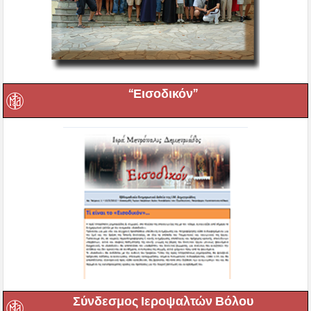
“Εισοδικόν”
Σύνδεσμος Ιεροψαλτών Βόλου