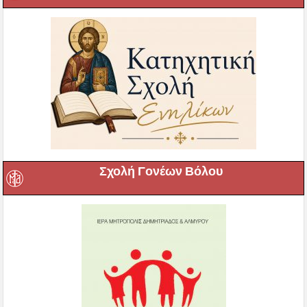
Σχολή Γονέων Βόλου