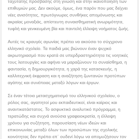
ταχύτατης πρόσβασης στη γνώση και στην ικανοποίηση των
επιθυμιών μας. Δεν ακούμε, όμως, ένα παρόν που μας δείχνει
νέες ανισότητες, πρωτόγνωρες συνθήκες απομόνωσης και
ακραίας μοναξιάς, απίστευτη συναισθηματική ανωριμότητα,
τυφλή και γενικευμένη βία και παντελή έλλειψη νοήματος ζωής.
Αυτές τις κραυγές αγωνίας πρέπει να ακούσει το σύγχρονο
ελληνικό σχολείο. Τα παιδιά μας βιώνουν έναν ψυχικό
ακρωτηριασμό που κρατά σε υπερδραστηριότητα τις νοητικές
τους λειτουργίες και αφήνει να μαραζώνουν το συναίσθημα, η
φαντασία, η δημιουργικότητα, η χαρά της κατασκευής, η
καλλιτεχνική έκφραση και η αναζήτηση ζωντανών προτύπων
αγάπης και συνέπειας μεταξύ λόγων και έργων.
Σε έναν τέτοιο μετασχηματισμό του ελληνικού σχολείου, ο
ρόλος σας, αγαπητοί μου εκπαιδευτικοί, είναι καίριος και
αναντικατάστατος. Το ασφυκτικό αναλυτικό πρόγραμμα, η
τερατώδης και συχνά ανούσια γραφειοκρατία, η έλλειψη
χρόνου για συζήτηση, παρουσίαση νέων ιδεών και
επικοινωνίας μεταξύ όλων των προσώπων της σχολικής
κοινότητας δεν πρέπει επ΄ ουδενί λόγω να απομυζήσουν τον