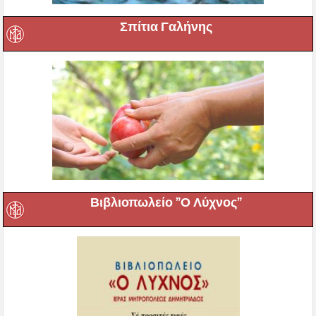
Σπίτια Γαλήνης
Βιβλιοπωλείο ”Ο Λύχνος”