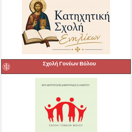
Σχολή Γονέων Βόλου