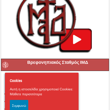
Βρεφονηπιακός Σταθμός ΙΜΔ
Cookies
Αυτή η ιστοσελίδα χρησιμοποιεί Cookies:
Μάθετε περισσότερα
Συμφωνώ