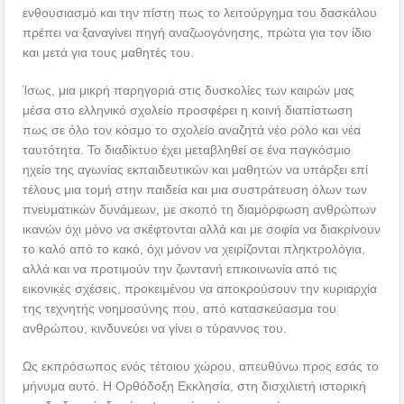
ενθουσιασμό και την πίστη πως το λειτούργημα του δασκάλου
πρέπει να ξαναγίνει πηγή αναζωογόνησης, πρώτα για τον ίδιο
και μετά για τους μαθητές του.
Ίσως, μια μικρή παρηγοριά στις δυσκολίες των καιρών μας
μέσα στο ελληνικό σχολείο προσφέρει η κοινή διαπίστωση
πως σε όλο τον κόσμο το σχολείο αναζητά νέο ρόλο και νέα
ταυτότητα. Το διαδίκτυο έχει μεταβληθεί σε ένα παγκόσμιο
ηχείο της αγωνίας εκπαιδευτικών και μαθητών να υπάρξει επί
τέλους μια τομή στην παιδεία και μια συστράτευση όλων των
πνευματικών δυνάμεων, με σκοπό τη διαμόρφωση ανθρώπων
ικανών όχι μόνο να σκέφτονται αλλά και με σοφία να διακρίνουν
το καλό από το κακό, όχι μόνον να χειρίζονται πληκτρολόγια,
αλλά και να προτιμούν την ζωντανή επικοινωνία από τις
εικονικές σχέσεις, προκειμένου να αποκρούσουν την κυριαρχία
της τεχνητής νοημοσύνης που, από κατασκεύασμα του
ανθρώπου, κινδυνεύει να γίνει ο τύραννος του.
Ως εκπρόσωπος ενός τέτοιου χώρου, απευθύνω προς εσάς το
μήνυμα αυτό. Η Ορθόδοξη Εκκλησία, στη δισχιλιετή ιστορική