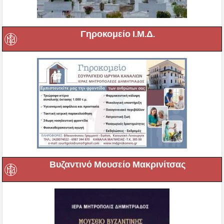
Γηροκομείο Ι.Μ.Δ.
Βυζαντινό Μουσείο Μακρινίτσας