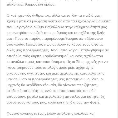
ειλικρίνεια, θάρρος και όραμα.
Ο καθημερινός άνθρωπος, αλλά και τα ίδια τα παιδιά μας,
έχουμε μπει σε μια φάση γοητείας από τα τεχνολογικά θαύματα
που με ραγδαίο ρυθμό εισβάλλουν στην καθημερινότητά μας
και ανατρέπουν ριζικά τους ρυθμούς και τα σχέδια της ζωής
μας. Προς το παρόν, παραμένουμε θαυμαστές «έξυπνων»
συσκευών, ξεχνώντας πως αντλούν το κύρος τους από τις
δικές μας προτεραιότητες. Αφού από καιρό μεταβληθήκαμε σε
οπαδούς ενός άκριτου ορθολογισμού και ενός αχαλίνωτου
καταναλωτισμού, κατασκευάσαμε εμείς οι ίδιοι μηχανές για να
ικανοποιήσουμε τους υπολογισμούς μιας αχόρταγης
οικονομικής ανάπτυξης και μιας αχαλίνωτης καταναλωτικής
μανίας. Όσο οι προτεραιότητές μας παραμένουν οι ίδιες, οι
μηχανές θα κερδίζουν εξουσία, θα γίνονται περιζήτητες,
σταδιακά απαραίτητες, ενώ οι κατασκευαστές τους θα
απομυζούν, με όλο και μεγαλύτερη αποτελεσματικότητα, όχι
μόνον τους κόπους μας, αλλά και την ίδια μας την ψυχή.
Φαντασιωνόμαστε ένα μέλλον απόλυτης ευκολίας και