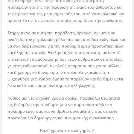
της διαδρομή, δεν έπαψε ποτέ να έχει ως υπέρτατη
προτεραιότητά της την διάσωση της αξίας του ανθρώπου και
την προοπτική της μεταμόρφωσής του, από καταναλωτικό και
αρπακτικό ον, σε φωτεινή ύπαρξη με ορίζοντα την αιωνιότητα.
Στηριγμένος σε αυτή την παράδοση, έρχομαι, όχι μόνο να
αναδείξω τον μεγαλειώδη ρόλο σας ως εκπαιδευτικών αλλά και
να σας διαβεβαιώσω για την προθυμία εμού προσωπικά αλλά
και όλης της τοπικής Εκκλησίας για συστράτευση, με σκοπό
την επίτευξη διαμόρφωσης των νέων ανθρώπων σε υπάρξεις
γεμάτες ενθουσιασμό, υψηλούς οραματισμούς για το μέλλον
και δημιουργικό δυναμισμό, ο οποίος θα γκρεμίσει ό,τι
ψυχοφθόρο μας κληρονόμησε το παρελθόν και θα θεμελιώσει
έναν καλύτερο κόσμο αγάπης και αλληλεγγύης.
Καθώς μια νέα σχολική χρονιά αρχίζει, παρακαλώ θεωρείστε
ως δεδομένη την προθυμία μου να συμπαρασταθώ στο
πολύτιμο έργο σας και να βρεθώ συνομιλητής σας σε κάθε
πρωτοβουλία δημιουργίας και πνευματικής αναγέννησης.
Καλή χρονιά και ευλογημένη!