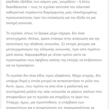
ραγδαίες εξελίξεις των καιρών μας, γνωρίζουν – ή έστω
διαισθάνονται – πως το σχολείο αποτελεί τον τελευταίο
καθοριστικό παράγοντα διαμόρφωσης μιας ολοκληρωμένης
προσωπικότητας πριν την ενηλικίωση και την έξοδο σε μια
σκληρή κοινωνία.
Το σχολείο, όπως το ξέραμε μέχρι σήμερα, δεν είναι
αποτυχημένο. Απλώς, έμεινε στάσιμο στην ανάγνωση και την
κατανόηση της αληθινής κοινωνίας. Σε εποχές φτώχιας και
μετασχηματισμού της ελληνικής κοινωνίας, πριν από περίπου
μισό αιώνα, διαμορφώθηκε με τέτοιο τρόπο ώστε να
προετοιμάσει τους έφηβους εκείνης της εποχής να επιβιώσουν
και να προκόψουν.
Το σχολείο δεν είναι είδος προς εξαφάνιση. Μέχρι στιγμής, δεν
υπάρχει δομή η οποία μπορεί να αντικαταστήσει το ρόλο του.
Αυτό, όμως, που πρέπει να γίνει είναι η ρεαλιστική και
συστηματική μελέτη της νέας κοινωνίας εκ μέρους εκείνων που
αποφασίζουν για το σχολείο και στηρίζουν το έργο του.
Υπάρχει, όμως, μια προϋπόθεση: η υπέρβαση των
στερεοτύπων και η αντιμετώπιση της πραγματικότητας με