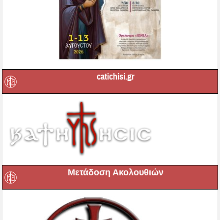
catichisi.gr
Μετάδοση Ακολουθιών