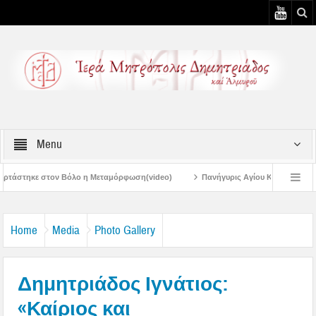
Menu
 η Μεταμόρφωση(video)
Πανήγυρις Αγίου Καλλινίκου Μητροπολίτου Εδέσσης 
Πανηγύρεις Μεταμορφώσεως – 4η Αυγουστιάτικη Παράκληση στην Μεταμόρ
Home
Media
Photo Gallery
Δημητριάδος Ιγνάτιος:
«Καίριος και