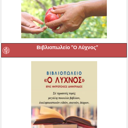
Βιβλιοπωλείο ”Ο Λύχνος”