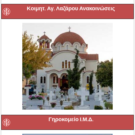
Κοιμητ. Αγ. Λαζάρου Ανακοινώσεις
Γηροκομείο Ι.Μ.Δ.