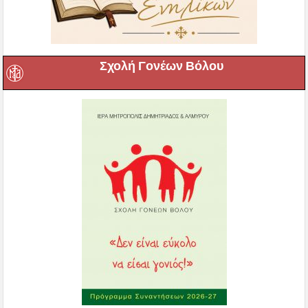
Σχολή Γονέων Βόλου