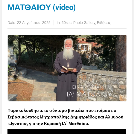
ΜΑΤΘΑΙΟΥ (video)
Date:
22 Αυγούστου, 2025
in:
60sec
,
Photo Gallery
,
Ειδήσεις
Παρακολουθήστε το σύντομο βιντεάκι που ετοίμασε ο
Σεβασμιώτατος Μητροπολίτης Δημητριάδος και Αλμυρού
κ.Ιγνάτιος, για την Κυριακή ΙΑ΄ Ματθαίου.