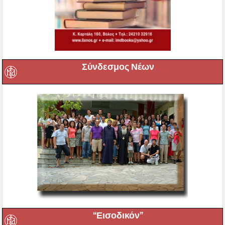
Σύνδεσμος Νέων
“Εισοδικόν”