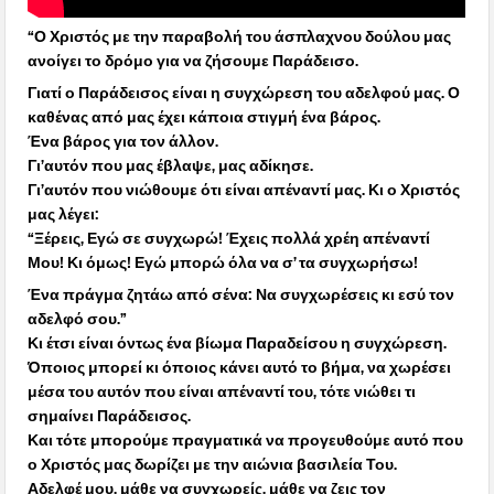
“Ο Χριστός με την παραβολή του άσπλαχνου δούλου μας
ανοίγει το δρόμο για να ζήσουμε Παράδεισο.
Γιατί ο Παράδεισος είναι η συγχώρεση του αδελφού μας. Ο
καθένας από μας έχει κάποια στιγμή ένα βάρος.
Ένα βάρος για τον άλλον.
Γι’αυτόν που μας έβλαψε, μας αδίκησε.
Γι’αυτόν που νιώθουμε ότι είναι απέναντί μας. Κι ο Χριστός
μας λέγει:
“Ξέρεις, Εγώ σε συγχωρώ! Έχεις πολλά χρέη απέναντί
Μου! Κι όμως! Εγώ μπορώ όλα να σ’ τα συγχωρήσω!
Ένα πράγμα ζητάω από σένα: Να συγχωρέσεις κι εσύ τον
αδελφό σου.”
Κι έτσι είναι όντως ένα βίωμα Παραδείσου η συγχώρεση.
Όποιος μπορεί κι όποιος κάνει αυτό το βήμα, να χωρέσει
μέσα του αυτόν που είναι απέναντί του, τότε νιώθει τι
σημαίνει Παράδεισος.
Και τότε μπορούμε πραγματικά να προγευθούμε αυτό που
ο Χριστός μας δωρίζει με την αιώνια βασιλεία Του.
Αδελφέ μου, μάθε να συγχωρείς, μάθε να ζεις τον