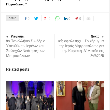
Παράδεισο.”
share
0
0
0
0
Previous :
Next :
9ο Πανελλήνιο Συνέδριο
«εἷς ὀφειλέτης» – Tο κήρυγμα
Υπευθύνων Ιερέων και
της Ιεράς Μητροπόλεως για
Στελεχών Νεότητος των
την Κυριακή ΙΑ’ Ματθαίου,
Μητροπόλεων
24/8/2025
Related posts