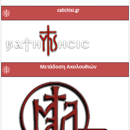
catichisi.gr
Μετάδοση Ακολουθιών