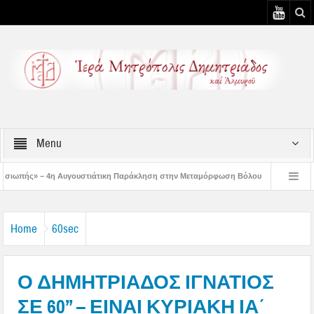
Menu
στιάτικη Παράκληση στην Μεταμόρφωση Βόλου
Επίσκεψη του Δ/ντού της Β/θμ
3η Αυγουστιάτικη Παράκληση στον Άγιο Γεώργιο Νηλείας
Δημητριάδος Ιγνάτι
Home
60sec
Ο ΔΗΜΗΤΡΙΑΔΟΣ ΙΓΝΑΤΙΟΣ
ΣΕ 60’’ – ΕΙΝΑΙ ΚΥΡΙΑΚΗ ΙΑ΄