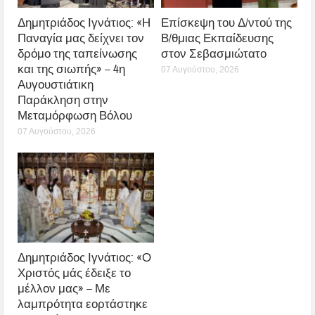
Δημητριάδος Ιγνάτιος: «Η
Επίσκεψη του Δ/ντού της
Παναγία μας δείχνει τον
Β/θμιας Εκπαίδευσης
δρόμο της ταπείνωσης
στον Σεβασμιώτατο
και της σιωπής» – 4η
07 Αυγούστου, 2026
Αυγουστιάτικη
Παράκληση στην
Μεταμόρφωση Βόλου
07 Αυγούστου, 2026
Δημητριάδος Ιγνάτιος: «Ο
Χριστός μάς έδειξε το
μέλλον μας» – Με
λαμπρότητα εορτάστηκε