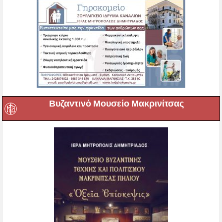
Βυζαντινό Μουσείο Μακρινίτσας